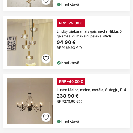
Ir noliktavā
RRP -75,00 €
Lindby piekaramais gaismeklis Hildur, 5
gaismas, dūmakaini pelēks, stikls
94,90 €
RRP
169,90 €
Ir noliktavā
RRP -40,00 €
Lustra Malbo, melna, metāla, 8-degļu, E14
238,90 €
RRP
278,90 €
Ir noliktavā