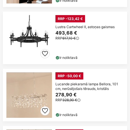
Ir noliktavā
RRP -123,42 €
Lustra Cartwheel II, astoņas gaismas
493,68 €
RRP
617,10 €
Ir noliktavā
RRP -50,00 €
Lucande piekaramā lampa Bellora, 101
cm, nerūsējošais tērauds, kristāls
278,90 €
RRP
328,90 €
Ir noliktavā