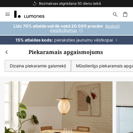
Bezmaksas piegāde pasūtījumiem virs 69 €
Skip
to
Content
ēšana
Apskati
Līdz 70% atlaide vairāk nekā 20 000 precēm
piedāvājumus
pieraksties jaunumu vēstkopai
15% atlaides kods:
Piekaramais apgaismojums
Dizaina piekaramie gaismekļi
Mūsdienīgs piekaramais apg