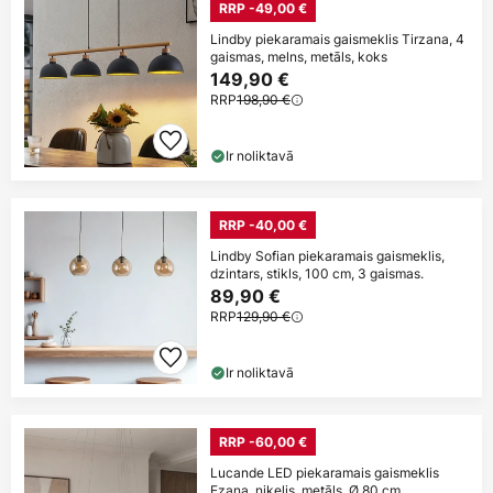
RRP -49,00 €
Lindby piekaramais gaismeklis Tirzana, 4
gaismas, melns, metāls, koks
149,90 €
RRP
198,90 €
Ir noliktavā
RRP -40,00 €
Lindby Sofian piekaramais gaismeklis,
dzintars, stikls, 100 cm, 3 gaismas.
89,90 €
RRP
129,90 €
Ir noliktavā
RRP -60,00 €
Lucande LED piekaramais gaismeklis
Ezana, niķelis, metāls, Ø 80 cm