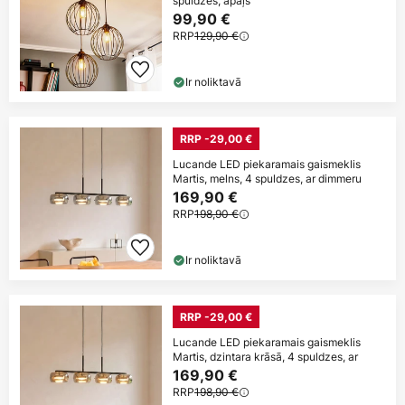
spuldzes, apaļš
99,90 €
RRP
129,90 €
Ir noliktavā
RRP -29,00 €
Lucande LED piekaramais gaismeklis
Martis, melns, 4 spuldzes, ar dimmeru
169,90 €
RRP
198,90 €
Ir noliktavā
RRP -29,00 €
Lucande LED piekaramais gaismeklis
Martis, dzintara krāsā, 4 spuldzes, ar
169,90 €
RRP
198,90 €