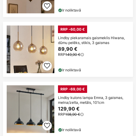
Ir noliktavā
RRP -60,00 €
Lindby piekaramais gaismeklis Hiwana,
dūmu pelēks, stikls, 3 gaismas
89,90 €
RRP
149,90 €
Ir noliktavā
RRP -69,00 €
Lindby kulons lampa Emna, 3 gaismas,
melna/zelta, metāls, 101cm
129,90 €
RRP
198,90 €
Ir noliktavā