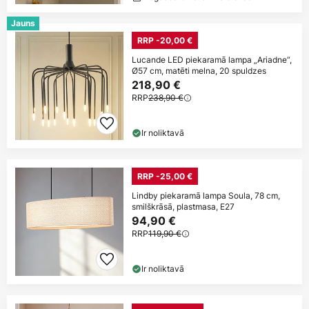
Jauns
RRP -20,00 €
Lucande LED piekaramā lampa „Ariadne“,
Ø57 cm, matēti melna, 20 spuldzes
218,90 €
RRP
238,90 €
Ir noliktavā
RRP -25,00 €
Lindby piekaramā lampa Soula, 78 cm,
smilškrāsā, plastmasa, E27
94,90 €
RRP
119,90 €
Ir noliktavā