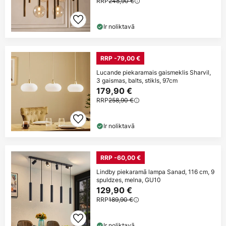
RRP
248,90 €
Ir noliktavā
RRP -79,00 €
Lucande piekaramais gaismeklis Sharvil,
3 gaismas, balts, stikls, 97cm
179,90 €
RRP
258,90 €
Ir noliktavā
RRP -60,00 €
Lindby piekaramā lampa Sanad, 116 cm, 9
spuldzes, melna, GU10
129,90 €
RRP
189,90 €
Ir noliktavā