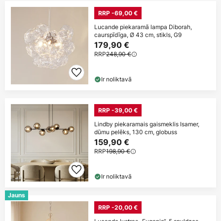
RRP -69,00 €
Lucande piekaramā lampa Diborah,
caurspīdīga, Ø 43 cm, stikls, G9
179,90 €
RRP
248,90 €
Ir noliktavā
RRP -39,00 €
Lindby piekaramais gaismeklis Isamer,
dūmu pelēks, 130 cm, globuss
159,90 €
RRP
198,90 €
Ir noliktavā
Jauns
RRP -20,00 €