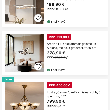
198,90 €
RRP
258,90 €
Ir noliktavā
RRP -119,00 €
Arcchio LED piekaramais gaismeklis
Albiona, melns, 3 gredzeni, Ø 80 cm
378,90 €
RRP
497,90 €
Ir noliktavā
Jauns
RRP -150,00 €
Lustra „Carmen“, antīka misiņa, stikls, 6
spuldzes, E27
799,90 €
RRP
949,90 €