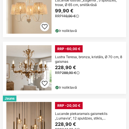
Lucande lustras „Eugenia“, 5 spuldzes,
trose, Ø 65 cm, smilškrāsā
99,90 €
RRP
119,90 €
Ir noliktavā
RRP -60,00 €
Lustra Teresa, bronza, kristāls, Ø 70 cm, 8
gaismas
228,90 €
RRP
288,90 €
Ir noliktavā
Jauns
RRP -20,00 €
Lucande piekaramais gaismeklis
„Lumavia“, 12 spuldzes, stikls,
brūns/dzintara
228,90 €