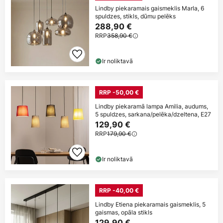
Lindby piekaramais gaismeklis Marla, 6
spuldzes, stikls, dūmu pelēks
288,90 €
RRP
358,90 €
Ir noliktavā
RRP -50,00 €
Lindby piekaramā lampa Amilia, audums,
5 spuldzes, sarkana/pelēka/dzeltena, E27
129,90 €
RRP
179,90 €
Ir noliktavā
RRP -40,00 €
Lindby Etiena piekaramais gaismeklis, 5
gaismas, opāla stikls
129,90 €