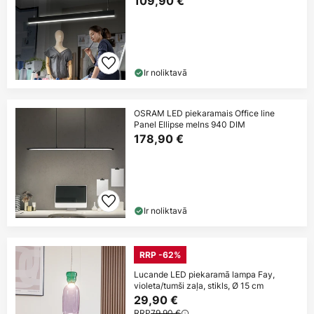
109,90 €
Ir noliktavā
OSRAM LED piekaramais Office line
Panel Ellipse melns 940 DIM
178,90 €
Ir noliktavā
RRP -62%
Lucande LED piekaramā lampa Fay,
violeta/tumši zaļa, stikls, Ø 15 cm
29,90 €
RRP
79,90 €