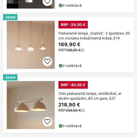
Ir noliktavā
Jauns
RRP -29,00 €
Piekaramā lampa „Sophia“, 3 spuldzes, 65
cm, konjaka krāsā/melnā krāsā, E14
169,90 €
RRP
198,90 €
Ir noliktavā
Jauns
RRP -40,00 €
Oslo piekaramā lampa, smilškrāsā, ar
divām spuldzēm, 83 cm gara, E27
218,90 €
RRP
258,90 €
Ir noliktavā