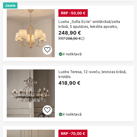
Jauns
RRP -50,00 €
Lustra „Sofia Ecrie“ smilškrāsā/zelta
krāsā, 5 spuldzes, tekstila apvalks,
248,90 €
RRP
298,90 €
Ir noliktavā
Lustra Teresa, 12-sveču, bronzas krāsā,
kristāls
418,90 €
Ir noliktavā
RRP -70,00 €