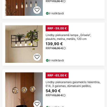
RRP
119,90 €
Ir noliktavā
RRP -59,00 €
Lindby piekaramā lampa „Grisela“,
plaukts, melna, metāls, 120 cm
139,90 €
RRP
198,90 €
Ir noliktavā
RRP -65,00 €
Lindby piekaramais gaismeklis Valentina,
E14, 3 gaismas, dūmakaini pelēks,
54,90 €
RRP
119,90 €