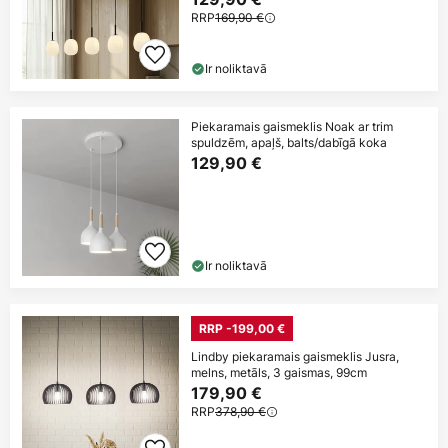
RRP
169,90 €
Ir noliktavā
Piekaramais gaismeklis Noak ar trim
spuldzēm, apaļš, balts/dabīgā koka
129,90 €
Ir noliktavā
RRP -199,00 €
Lindby piekaramais gaismeklis Jusra,
melns, metāls, 3 gaismas, 99cm
179,90 €
RRP
378,90 €