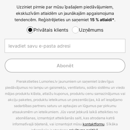
Uzziniet pirmie par mūsu īpašajiem piedāvājumiem,
ekskluzīvām atlaidēm un jaunākajām apgaismojuma
tendencēm. Reģistrējieties un saņemiet
.
15 % atlaidi*
Privātais klients
Uzņēmums
Abonēt
Pierakstieties Lumories.lv jaunumiem un saņemiet izdevīgus
piedāvājumus no lampu un gaismekļu, ventilatoru, solāro sistēmu un viedo
mājas produktu klāsta, atlaižu kuponus, produktu cenu samazinājumus vai
akciju paketes, produktu ieteikumus un prezentācijas, kā arī iespējamo
sadarbības partneru saturu un aptaujas un lūgumus par pirkumu
atsauksmēm un ieteikumiem. Jūs varat jebkurā laikā atteikties no
abonēšanas, izmantojot atteikšanās saiti, kas atrodama katrā
informatīvajā biļetenā, vai izmantojot mūsu
kontaktformu
. Sīkāka