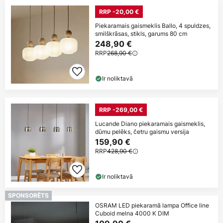
RRP -20,00 €
Piekaramais gaismeklis Ballo, 4 spuldzes,
smilškrāsas, stikls, garums 80 cm
248,90 €
RRP
268,90 €
Ir noliktavā
RRP -269,00 €
Lucande Diano piekaramais gaismeklis,
dūmu pelēks, četru gaismu versija
159,90 €
RRP
428,90 €
Ir noliktavā
SPONSORĒTS
OSRAM LED piekaramā lampa Office line
Cuboid melna 4000 K DIM