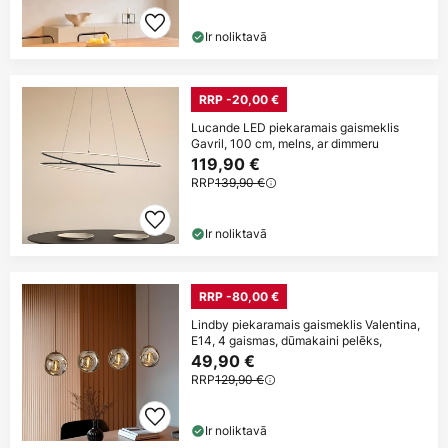
Ir noliktavā
RRP -20,00 €
Lucande LED piekaramais gaismeklis
Gavril, 100 cm, melns, ar dimmeru
119,90 €
RRP
139,90 €
Ir noliktavā
RRP -80,00 €
Lindby piekaramais gaismeklis Valentina,
E14, 4 gaismas, dūmakaini pelēks,
49,90 €
RRP
129,90 €
Ir noliktavā