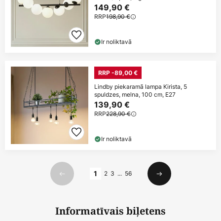
149,90 €
RRP
198,90 €
Ir noliktavā
RRP -89,00 €
Lindby piekaramā lampa Kirista, 5
spuldzes, melna, 100 cm, E27
139,90 €
RRP
228,90 €
Ir noliktavā
Lapa
1
2
3
...
56
Iepriekšējais
Nākamais
Informatīvais biļetens