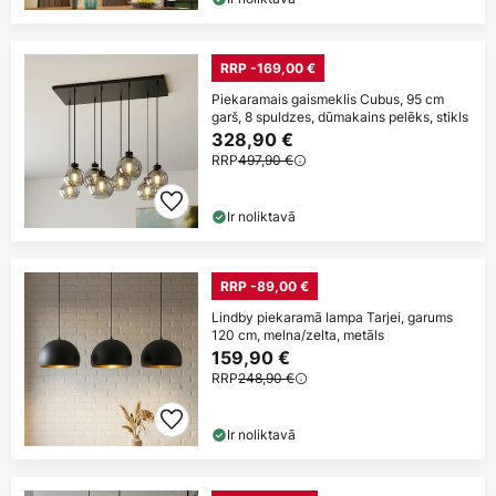
RRP -169,00 €
Piekaramais gaismeklis Cubus, 95 cm
garš, 8 spuldzes, dūmakains pelēks, stikls
328,90 €
RRP
497,90 €
Ir noliktavā
RRP -89,00 €
Lindby piekaramā lampa Tarjei, garums
120 cm, melna/zelta, metāls
159,90 €
RRP
248,90 €
Ir noliktavā