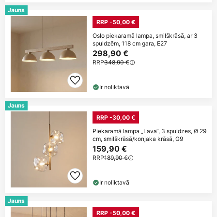
Jauns
RRP -50,00 €
Oslo piekaramā lampa, smilškrāsā, ar 3
spuldzēm, 118 cm gara, E27
298,90 €
RRP
348,90 €
Ir noliktavā
Jauns
RRP -30,00 €
Piekaramā lampa „Lava“, 3 spuldzes, Ø 29
cm, smilškrāsā/konjaka krāsā, G9
159,90 €
RRP
189,90 €
Ir noliktavā
Jauns
RRP -50,00 €