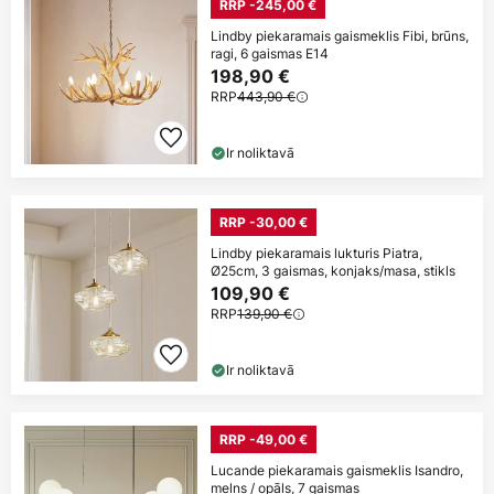
RRP -245,00 €
Lindby piekaramais gaismeklis Fibi, brūns,
ragi, 6 gaismas E14
198,90 €
RRP
443,90 €
Ir noliktavā
RRP -30,00 €
Lindby piekaramais lukturis Piatra,
Ø25cm, 3 gaismas, konjaks/masa, stikls
109,90 €
RRP
139,90 €
Ir noliktavā
RRP -49,00 €
Lucande piekaramais gaismeklis Isandro,
melns / opāls, 7 gaismas