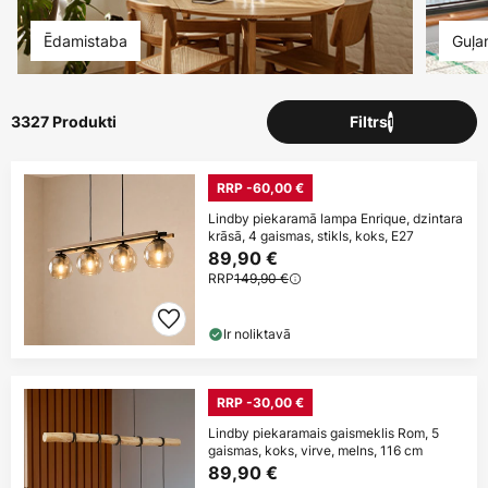
Ēdamistaba
Guļa
3327 Produkti
Filtrs
1
RRP -60,00 €
Lindby piekaramā lampa Enrique, dzintara
krāsā, 4 gaismas, stikls, koks, E27
89,90 €
RRP
149,90 €
Ir noliktavā
RRP -30,00 €
Lindby piekaramais gaismeklis Rom, 5
gaismas, koks, virve, melns, 116 cm
89,90 €