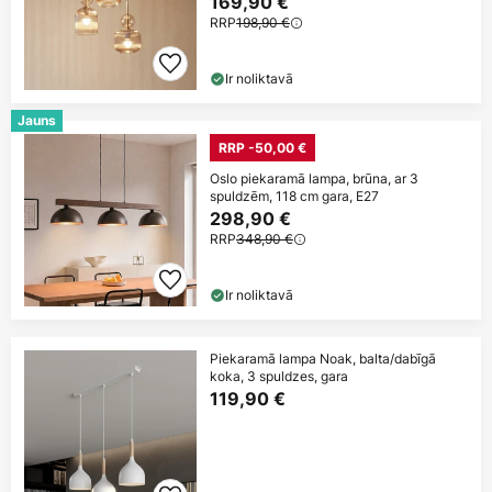
169,90 €
RRP
198,90 €
Ir noliktavā
Jauns
RRP -50,00 €
Oslo piekaramā lampa, brūna, ar 3
spuldzēm, 118 cm gara, E27
298,90 €
RRP
348,90 €
Ir noliktavā
Piekaramā lampa Noak, balta/dabīgā
koka, 3 spuldzes, gara
119,90 €