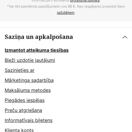
informācija ir atrodama
privātuma politikā
.
*Var tikt piemērots pasūtījumiem virs 99 €. Nav iespējams izmantot šiem
ražotājiem
.
Saziņa un apkalpošana
Izmantot atteikuma tiesības
Bieži uzdotie jautājumi
Sazinieties ar
Mārketinga sadarbība
Maksājuma metodes
Piegādes iespējas
Preču atgriešana
Informatīvais biļetens
Klienta konts