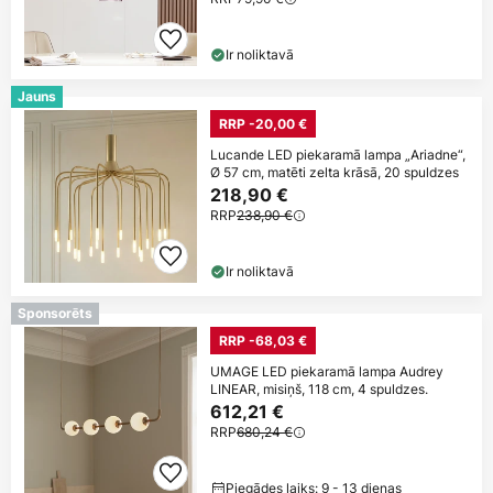
Ir noliktavā
Jauns
RRP -20,00 €
Lucande LED piekaramā lampa „Ariadne“,
Ø 57 cm, matēti zelta krāsā, 20 spuldzes
218,90 €
RRP
238,90 €
Ir noliktavā
Sponsorēts
RRP -68,03 €
UMAGE LED piekaramā lampa Audrey
LINEAR, misiņš, 118 cm, 4 spuldzes.
612,21 €
RRP
680,24 €
Piegādes laiks: 9 - 13 dienas