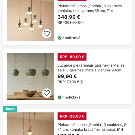
Piekaramā lampa „Sophia“, 6 spuldzes,
konjaka/zaļa, garums 65 cm, E14
348,90 €
RRP
398,90 €
Ir noliktavā
RRP -80,00 €
Lucande piekaramais gaismeklis Malisa,
zaļš, 3 gaismas, metāls, garums 90cm
99,90 €
RRP
179,90 €
Ir noliktavā
Jauns
RRP -29,00 €
Piekaramā lampa „Sophia“, 3 spuldzes, Ø
41 cm, konjaka krāsā/melnā krāsā, E14