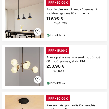
RRP -50,00 €
Arcchio piekaramā lampa Cosmina, 3
spuldzes, garums 90 cm, melna
119,90 €
RRP
169,90 €
Ir noliktavā
RRP -15,00 €
Aurora piekaramais gaismeklis, brūns, Ø
60 cm, 6 gaismas, stikls, E14
253,90 €
RRP
268,90 €
Ir noliktavā
RRP -30,00 €
Piekaramais gaismeklis Cumera, trīs