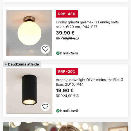
RRP -43%
Lindby griestu gaismeklis Lennie, balts,
stikls, Ø 20 cm, IP44, E27
39,90 €
RRP
69,90 €
Ir noliktavā
+ Daudzuma atlaide
RRP -20%
Arcchio downlight Olivir, melns, metāla, Ø
6cm, GU10, IP44
19,90 €
RRP
24,90 €
Ir noliktavā