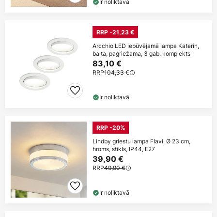
Ir noliktavā
RRP -21,23 €
Arcchio LED iebūvējamā lampa Katerin,
balta, pagriežama, 3 gab. komplekts
83,10 €
RRP
104,33 €
Ir noliktavā
RRP -20%
Lindby griestu lampa Flavi, Ø 23 cm,
hroms, stikls, IP44, E27
39,90 €
RRP
49,90 €
Ir noliktavā