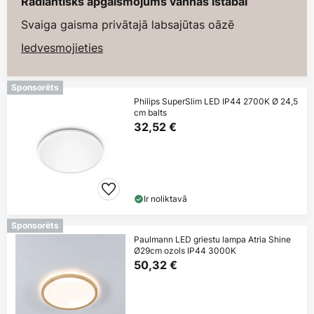
Radiantisks apgaismojums vannas istabai
Svaiga gaisma privātajā labsajūtas oāzē
Iedvesmojieties
Sponsorēts
Philips SuperSlim LED IP44 2700K Ø 24,5
cm balts
32,52 €
Ir noliktavā
Sponsorēts
Paulmann LED griestu lampa Atria Shine
Ø29cm ozols IP44 3000K
50,32 €