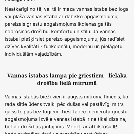
Neatkarīgi no tā, vai tā ir maza vannas istaba bez loga
vai plaša vannas istaba ar dabisko apgaismojumu,
pareizais griestu apgaismojums ikdienas gaitās
nodrošinās drošību, komfortu un stilu. Ja vannas
istabai piešķirsiet pareizo apgaismojumu, jūs radīsiet
dzīves kvalitāti - funkcionālu, modernu un pielāgotu
individuālām vajadzībām.
Vannas istabas lampa pie griestiem - lielāka
drošība lielā mitrumā
Vannas istabās bieži vien ir augsts mitruma līmenis, ko
rada siltie ūdens tvaiki pēc dušas vai pastāvīgi mitrs
gaiss telpās bez logiem. Tieši tāpēc piemērota griestu
apgaismojuma izvēle vannas istabā ir ne tikai dizaina,
bet arī drošības jautājums. Modeļi ar atbilstošu
IP
kods
nodrošina drošu aizsardzību pret ūdens