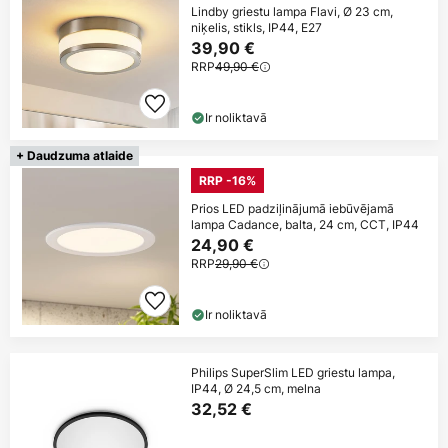
Lindby griestu lampa Flavi, Ø 23 cm,
niķelis, stikls, IP44, E27
39,90 €
RRP
49,90 €
Ir noliktavā
+ Daudzuma atlaide
RRP -16%
Prios LED padziļinājumā iebūvējamā
lampa Cadance, balta, 24 cm, CCT, IP44
24,90 €
RRP
29,90 €
Ir noliktavā
Philips SuperSlim LED griestu lampa,
IP44, Ø 24,5 cm, melna
32,52 €