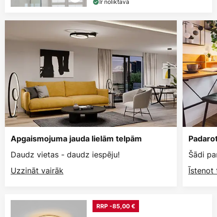
Ir noliktavā
Apgaismojuma jauda lielām telpām
Padarot
Daudz vietas - daudz iespēju!
Šādi pa
Uzzināt vairāk
Īstenot
RRP -85,00 €