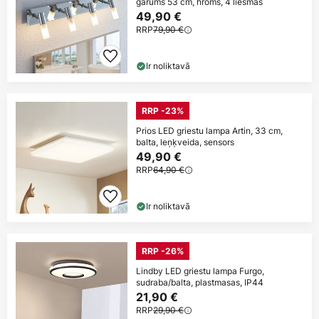
garums 53 cm, hroms, 4 liesmas
49,90 €
RRP
79,90 €
Ir noliktavā
RRP -23%
Prios LED griestu lampa Artin, 33 cm,
balta, leņķveida, sensors
49,90 €
RRP
64,90 €
Ir noliktavā
RRP -26%
Lindby LED griestu lampa Furgo,
sudraba/balta, plastmasas, IP44
21,90 €
RRP
29,90 €