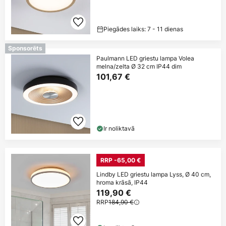
Piegādes laiks: 7 - 11 dienas
Sponsorēts
Paulmann LED griestu lampa Volea
melna/zelta Ø 32 cm IP44 dim
101,67 €
Ir noliktavā
RRP -65,00 €
Lindby LED griestu lampa Lyss, Ø 40 cm,
hroma krāsā, IP44
119,90 €
RRP
184,90 €