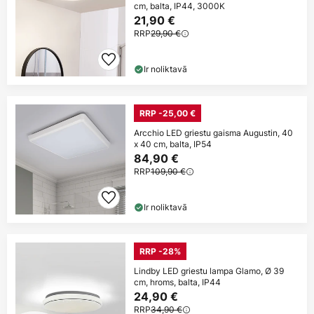
cm, balta, IP44, 3000K
21,90 €
RRP
29,90 €
Ir noliktavā
RRP -25,00 €
Arcchio LED griestu gaisma Augustin, 40
x 40 cm, balta, IP54
84,90 €
RRP
109,90 €
Ir noliktavā
RRP -28%
Lindby LED griestu lampa Glamo, Ø 39
cm, hroms, balta, IP44
24,90 €
RRP
34,90 €