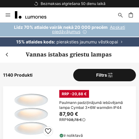
Bezmaksas piegāde pasūtījumiem virs 69 €
Skip
to
Content
ēšana
Apskati
Līdz 70% atlaide vairāk nekā 20 000 precēm
piedāvājumus
pieraksties jaunumu vēstkopai
15% atlaides kods:
Vannas istabas griestu lampas
1140 Produkti
Filtrs
RRP -20,88 €
Paulmann padziļinājumā iebūvējamā
lampa Cymbal 3x6W warmdim IP44
87,90 €
RRP
108,78 €
Ir noliktavā