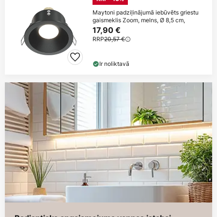
Maytoni padziļinājumā iebūvēts griestu
gaismeklis Zoom, melns, Ø 8,5 cm,
17,90 €
RRP
20,57 €
Ir noliktavā