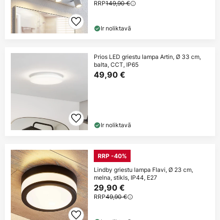
RRP
149,90 €
Ir noliktavā
Prios LED griestu lampa Artin, Ø 33 cm,
balta, CCT, IP65
49,90 €
Ir noliktavā
RRP -40%
Lindby griestu lampa Flavi, Ø 23 cm,
melna, stikls, IP44, E27
29,90 €
RRP
49,90 €