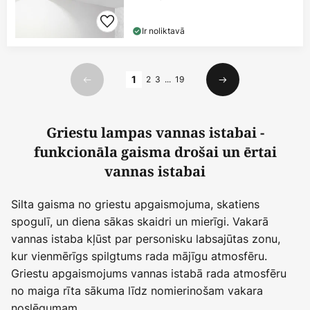
Ir noliktavā
Lapa
1
2
3
...
19
Iepriekšējais
Nākamais
Griestu lampas vannas istabai -
funkcionāla gaisma drošai un ērtai
vannas istabai
Silta gaisma no griestu apgaismojuma, skatiens
spogulī, un diena sākas skaidri un mierīgi. Vakarā
vannas istaba kļūst par personisku labsajūtas zonu,
kur vienmērīgs spilgtums rada mājīgu atmosfēru.
Griestu apgaismojums vannas istabā rada atmosfēru
no maiga rīta sākuma līdz nomierinošam vakara
noslēgumam.