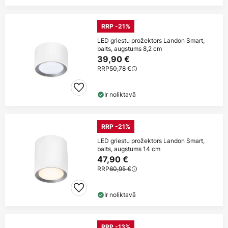
RRP -21%
LED griestu prožektors Landon Smart,
balts, augstums 8,2 cm
39,90 €
RRP
50,78 €
Ir noliktavā
RRP -21%
LED griestu prožektors Landon Smart,
balts, augstums 14 cm
47,90 €
RRP
60,95 €
Ir noliktavā
RRP -13%