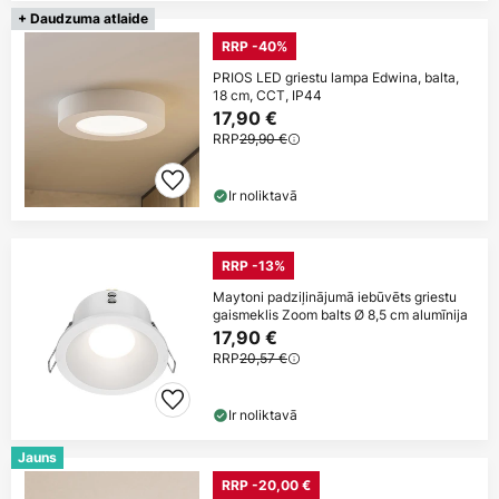
+ Daudzuma atlaide
RRP -40%
PRIOS LED griestu lampa Edwina, balta,
18 cm, CCT, IP44
17,90 €
RRP
29,90 €
Ir noliktavā
RRP -13%
Maytoni padziļinājumā iebūvēts griestu
gaismeklis Zoom balts Ø 8,5 cm alumīnija
17,90 €
RRP
20,57 €
Ir noliktavā
Jauns
RRP -20,00 €