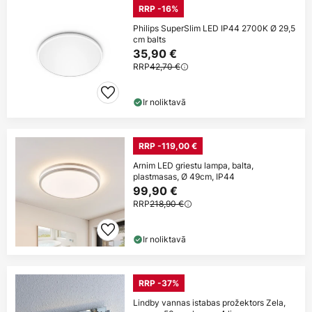
RRP -16%
Philips SuperSlim LED IP44 2700K Ø 29,5
cm balts
35,90 €
RRP
42,70 €
Ir noliktavā
RRP -119,00 €
Arnim LED griestu lampa, balta,
plastmasas, Ø 49cm, IP44
99,90 €
RRP
218,90 €
Ir noliktavā
RRP -37%
Lindby vannas istabas prožektors Zela,