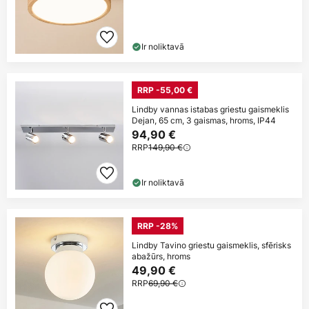
Ir noliktavā
RRP -55,00 €
Lindby vannas istabas griestu gaismeklis
Dejan, 65 cm, 3 gaismas, hroms, IP44
94,90 €
RRP
149,90 €
Ir noliktavā
RRP -28%
Lindby Tavino griestu gaismeklis, sfērisks
abažūrs, hroms
49,90 €
RRP
69,90 €