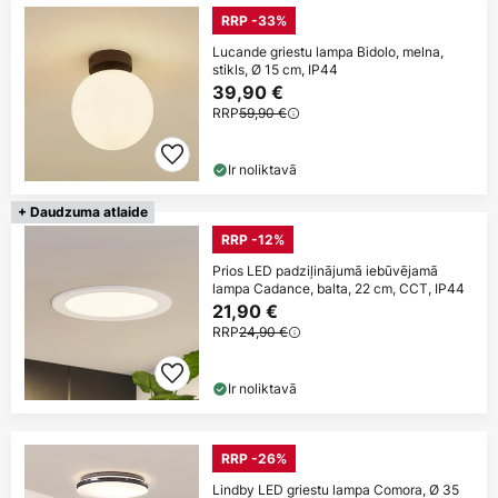
RRP -33%
Lucande griestu lampa Bidolo, melna,
stikls, Ø 15 cm, IP44
39,90 €
RRP
59,90 €
Ir noliktavā
+ Daudzuma atlaide
RRP -12%
Prios LED padziļinājumā iebūvējamā
lampa Cadance, balta, 22 cm, CCT, IP44
21,90 €
RRP
24,90 €
Ir noliktavā
RRP -26%
Lindby LED griestu lampa Comora, Ø 35