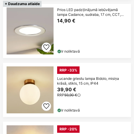
+ Daudzuma atlaide
Prios LED padziļinājumā iebūvējamā
lampa Cadance, sudraba, 17 cm, CCT,
IP44
14,90 €
Ir noliktavā
RRP -33%
Lucande griestu lampa Bidolo, misiņa
krāsā, stikls, 15 cm, IP44
39,90 €
RRP
59,90 €
Ir noliktavā
RRP -20%