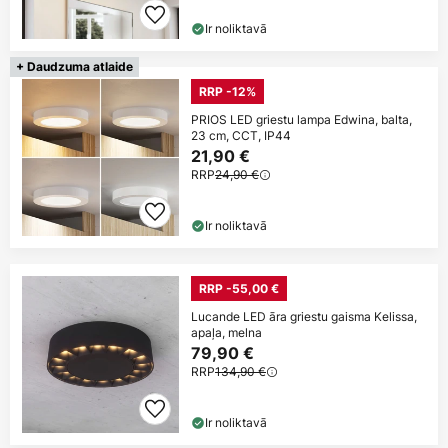
Ir noliktavā
+ Daudzuma atlaide
RRP -12%
PRIOS LED griestu lampa Edwina, balta,
23 cm, CCT, IP44
21,90 €
RRP
24,90 €
Ir noliktavā
RRP -55,00 €
Lucande LED āra griestu gaisma Kelissa,
apaļa, melna
79,90 €
RRP
134,90 €
Ir noliktavā