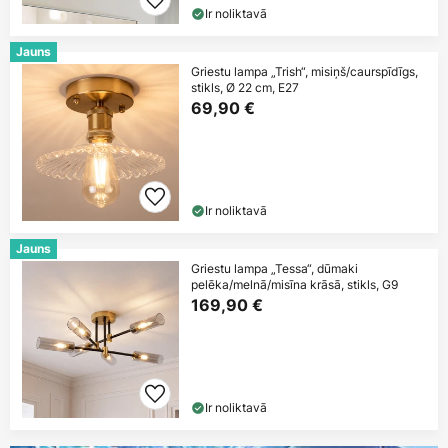
Ir noliktavā
Jauns
Griestu lampa „Trish“, misiņš/caurspīdīgs,
stikls, Ø 22 cm, E27
69,90 €
Ir noliktavā
Jauns
Griestu lampa „Tessa“, dūmaki
pelēka/melnā/misīna krāsā, stikls, G9
169,90 €
Ir noliktavā