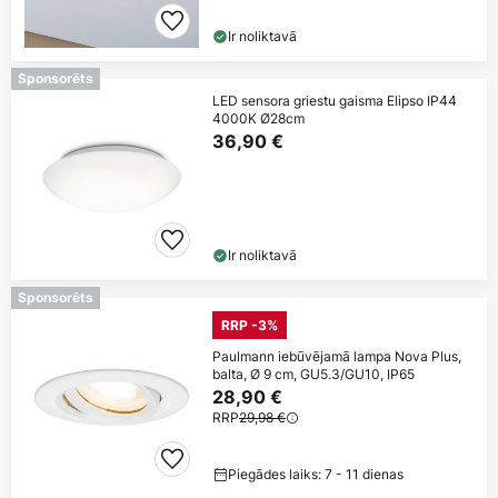
Ir noliktavā
Sponsorēts
LED sensora griestu gaisma Elipso IP44
4000K Ø28cm
36,90 €
Ir noliktavā
Sponsorēts
RRP -3%
Paulmann iebūvējamā lampa Nova Plus,
balta, Ø 9 cm, GU5.3/GU10, IP65
28,90 €
RRP
29,98 €
Piegādes laiks: 7 - 11 dienas