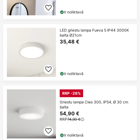
Ir noliktavā
LED griestu lampa Fueva 5 IP44 3000K
balta Ø21cm
35,48 €
Ir noliktavā
RRP -26%
Griestu lampa Cleo 300, IP54, Ø 30 cm
balta
54,90 €
RRP
74,90 €
Ir noliktavā