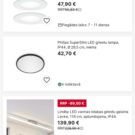
47,90 €
RRP
50,83 €
Piegādes laiks: 7 - 11 dienas
Philips SuperSlim LED griestu lampa,
IP44, Ø 29,5 cm, melna
42,70 €
Ir noliktavā
RRP -89,00 €
Lindby LED vannas istabas griestu gaisma
Levke, 116 cm, aptumšojama, IP44
139,90 €
RRP
228,90 €