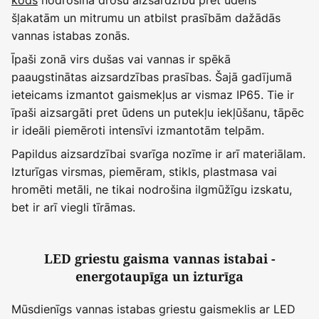
šļakatām un mitrumu un atbilst prasībām dažādās
vannas istabas zonās.
Īpaši zonā virs dušas vai vannas ir spēkā
paaugstinātas aizsardzības prasības. Šajā gadījumā
ieteicams izmantot gaismekļus ar vismaz IP65. Tie ir
īpaši aizsargāti pret ūdens un putekļu iekļūšanu, tāpēc
ir ideāli piemēroti intensīvi izmantotām telpām.
Papildus aizsardzībai svarīga nozīme ir arī materiālam.
Izturīgas virsmas, piemēram, stikls, plastmasa vai
hromēti metāli, ne tikai nodrošina ilgmūžīgu izskatu,
bet ir arī viegli tīrāmas.
LED griestu gaisma vannas istabai -
energotaupīga un izturīga
Mūsdienīgs vannas istabas griestu gaismeklis ar LED