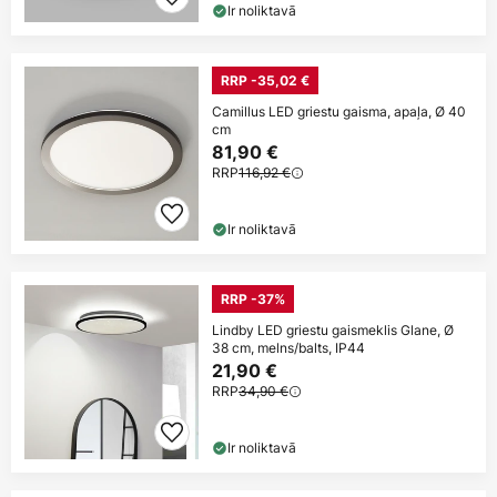
Ir noliktavā
RRP -35,02 €
Camillus LED griestu gaisma, apaļa, Ø 40
cm
81,90 €
RRP
116,92 €
Ir noliktavā
RRP -37%
Lindby LED griestu gaismeklis Glane, Ø
38 cm, melns/balts, IP44
21,90 €
RRP
34,90 €
Ir noliktavā