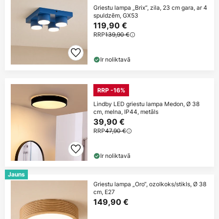
Griestu lampa „Brix“, zila, 23 cm gara, ar 4
spuldzēm, GX53
119,90 €
RRP
139,90 €
Ir noliktavā
RRP -16%
Lindby LED griestu lampa Medon, Ø 38
cm, melna, IP44, metāls
39,90 €
RRP
47,90 €
Ir noliktavā
Jauns
Griestu lampa „Oro“, ozolkoks/stikls, Ø 38
cm, E27
149,90 €