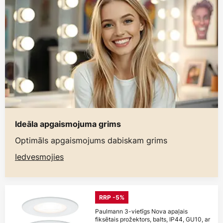
Ideāla apgaismojuma grims
Optimāls apgaismojums dabiskam grims
Iedvesmojies
RRP -5%
Paulmann 3-vietīgs Nova apaļais
fiksētais prožektors, balts, IP44, GU10, ar