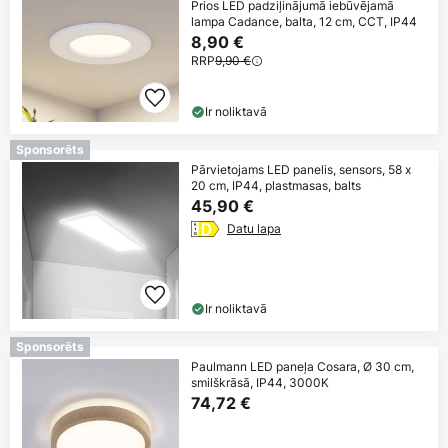
Prios LED padziļinājumā iebūvējamā
lampa Cadance, balta, 12 cm, CCT, IP44
8,90 €
RRP
9,90 €
Ir noliktavā
Sponsorēts
Pārvietojams LED panelis, sensors, 58 x
20 cm, IP44, plastmasas, balts
45,90 €
Datu lapa
Ir noliktavā
Sponsorēts
Paulmann LED paneļa Cosara, Ø 30 cm,
smilškrāsā, IP44, 3000K
74,72 €