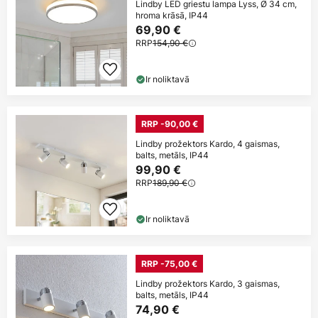
Lindby LED griestu lampa Lyss, Ø 34 cm,
hroma krāsā, IP44
69,90 €
RRP
154,90 €
Ir noliktavā
RRP -90,00 €
Lindby prožektors Kardo, 4 gaismas,
balts, metāls, IP44
99,90 €
RRP
189,90 €
Ir noliktavā
RRP -75,00 €
Lindby prožektors Kardo, 3 gaismas,
balts, metāls, IP44
74,90 €