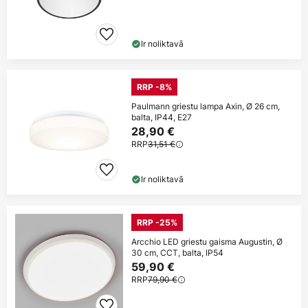
Ir noliktavā
RRP -8%
Paulmann griestu lampa Axin, Ø 26 cm,
balta, IP44, E27
28,90 €
RRP
31,51 €
Ir noliktavā
RRP -25%
Arcchio LED griestu gaisma Augustin, Ø
30 cm, CCT, balta, IP54
59,90 €
RRP
79,90 €