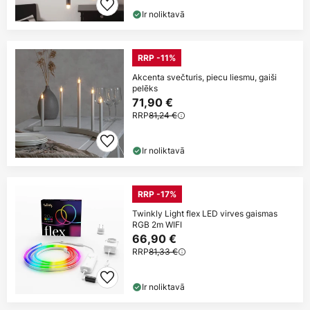
Ir noliktavā
RRP -11%
Akcenta svečturis, piecu liesmu, gaiši
pelēks
71,90 €
RRP
81,24 €
Ir noliktavā
RRP -17%
Twinkly Light flex LED virves gaismas
RGB 2m WIFI
66,90 €
RRP
81,33 €
Ir noliktavā