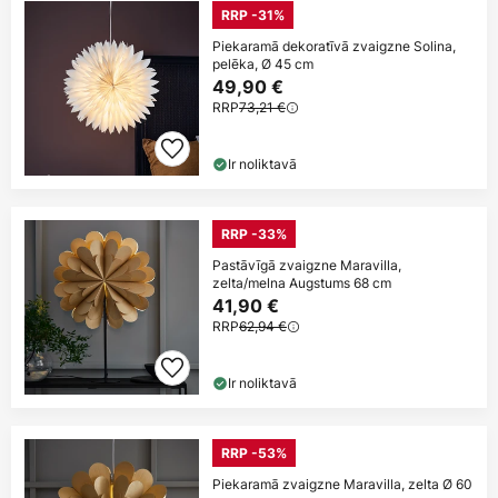
RRP -31%
Piekaramā dekoratīvā zvaigzne Solina,
pelēka, Ø 45 cm
49,90 €
RRP
73,21 €
Ir noliktavā
RRP -33%
Pastāvīgā zvaigzne Maravilla,
zelta/melna Augstums 68 cm
41,90 €
RRP
62,94 €
Ir noliktavā
RRP -53%
Piekaramā zvaigzne Maravilla, zelta Ø 60