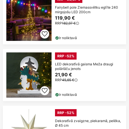
Fairybell pole Ziemassvētku eglīte 240
mirgojošu LED 200cm
119,90 €
RRP
182,97 €
Ir noliktavā
RRP -52%
LED dekoratīvā gaisma Meža draugi
polārlāču jenots
21,90 €
RRP
45,65 €
Ir noliktavā
RRP -52%
Dekoratīvā zvaigzne, piekaramā, pelēka,
Ø 45 cm