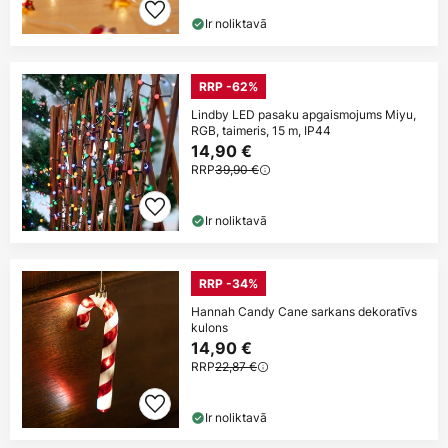
Ir noliktavā
RRP -62%
Lindby LED pasaku apgaismojums Miyu,
RGB, taimeris, 15 m, IP44
14,90 €
RRP
39,90 €
Ir noliktavā
RRP -34%
Hannah Candy Cane sarkans dekoratīvs
kulons
14,90 €
RRP
22,87 €
Ir noliktavā