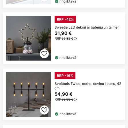
Ir noliktavā
RRP -42%
Sweetie LED dekori ar bateriju un taimeri
31,90 €
RRP
55,82 €
Ir noliktavā
RRP -16%
Svečturis Twice, melns, deviņu liesmu, 42
cm
54,90 €
RRP
65,99 €
Ir noliktavā