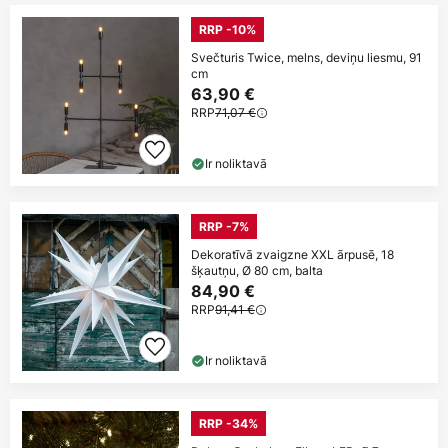
RRP -10%
Svečturis Twice, melns, deviņu liesmu, 91
cm
63,90 €
RRP
71,07 €
Ir noliktavā
RRP -7%
Dekoratīvā zvaigzne XXL ārpusē, 18
šķautņu, Ø 80 cm, balta
84,90 €
RRP
91,41 €
Ir noliktavā
RRP -34%