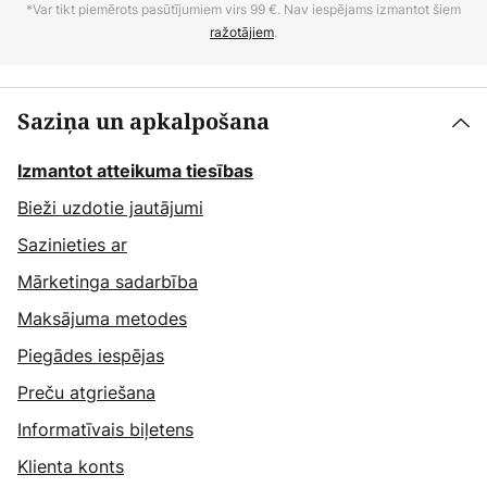
*Var tikt piemērots pasūtījumiem virs 99 €. Nav iespējams izmantot šiem
ražotājiem
.
Saziņa un apkalpošana
Izmantot atteikuma tiesības
Bieži uzdotie jautājumi
Sazinieties ar
Mārketinga sadarbība
Maksājuma metodes
Piegādes iespējas
Preču atgriešana
Informatīvais biļetens
Klienta konts