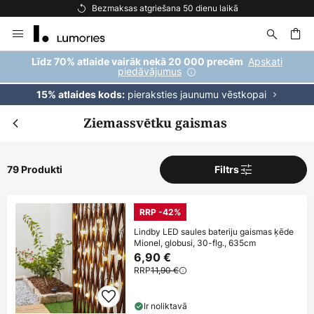
Bezmaksas piegāde pasūtījumiem virs 69 €
Skip
to
Content
ēšana
Apskati
Līdz 70% atlaide vairāk nekā 20 000 precēm
piedāvājumus
pieraksties jaunumu vēstkopai
15% atlaides kods:
Ziemassvētku gaismas
79 Produkti
Filtrs
RRP -42%
Lindby LED saules bateriju gaismas ķēde
Mionel, globusi, 30-flg., 635cm
6,90 €
RRP
11,90 €
Ir noliktavā