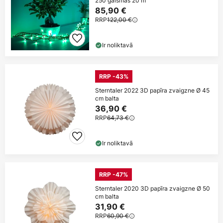
250 gaismas 20 m
85,90 €
RRP
122,00 €
Ir noliktavā
RRP -43%
Sterntaler 2022 3D papīra zvaigzne Ø 45
cm balta
36,90 €
RRP
64,73 €
Ir noliktavā
RRP -47%
Sterntaler 2020 3D papīra zvaigzne Ø 50
cm balta
31,90 €
RRP
60,90 €