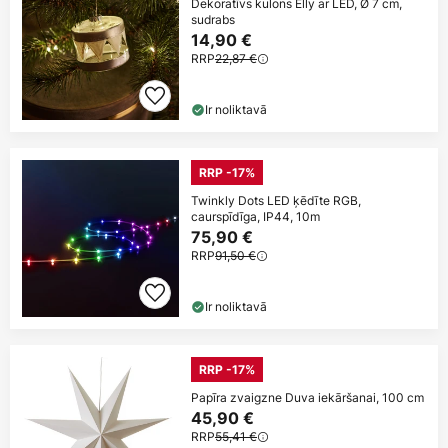
Dekoratīvs kulons Elly ar LED, Ø 7 cm,
sudrabs
14,90 €
RRP
22,87 €
Ir noliktavā
RRP -17%
Twinkly Dots LED ķēdīte RGB,
caurspīdīga, IP44, 10m
75,90 €
RRP
91,50 €
Ir noliktavā
RRP -17%
Papīra zvaigzne Duva iekāršanai, 100 cm
45,90 €
RRP
55,41 €