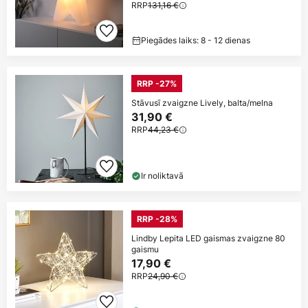
RRP
131,16 €
Piegādes laiks: 8 - 12 dienas
RRP -27%
Stāvusī zvaigzne Lively, balta/melna
31,90 €
RRP
44,23 €
Ir noliktavā
RRP -28%
Lindby Lepita LED gaismas zvaigzne 80
gaismu
17,90 €
RRP
24,90 €