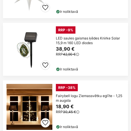
Ir noliktavā
RRP -9%
LED saules gaismas ķēdes Knirke Solar
15,9 m 160 LED diodes
38,90 €
RRP
42,90 €
Ir noliktavā
RRP -38%
Fairybell logu Ziemassvētku eglīte - 1,25
m augsta
18,90 €
RRP
30,45 €
Ir noliktavā