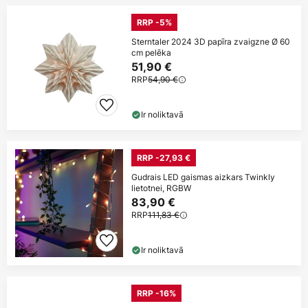
RRP -5%
Sterntaler 2024 3D papīra zvaigzne Ø 60
cm pelēka
51,90 €
RRP
54,90 €
Ir noliktavā
RRP -27,93 €
Gudrais LED gaismas aizkars Twinkly
lietotnei, RGBW
83,90 €
RRP
111,83 €
Ir noliktavā
RRP -16%