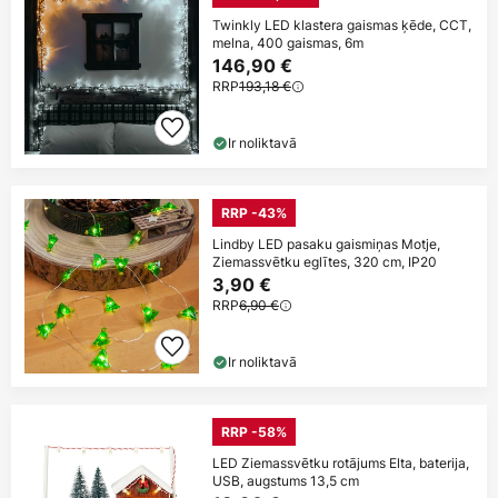
Twinkly LED klastera gaismas ķēde, CCT,
melna, 400 gaismas, 6m
146,90 €
RRP
193,18 €
Ir noliktavā
RRP -43%
Lindby LED pasaku gaismiņas Motje,
Ziemassvētku eglītes, 320 cm, IP20
3,90 €
RRP
6,90 €
Ir noliktavā
RRP -58%
LED Ziemassvētku rotājums Elta, baterija,
USB, augstums 13,5 cm