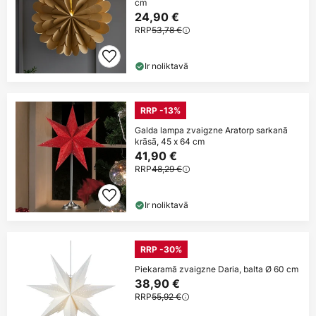
cm
24,90 €
RRP
53,78 €
Ir noliktavā
RRP -13%
Galda lampa zvaigzne Aratorp sarkanā
krāsā, 45 x 64 cm
41,90 €
RRP
48,29 €
Ir noliktavā
RRP -30%
Piekaramā zvaigzne Daria, balta Ø 60 cm
38,90 €
RRP
55,92 €