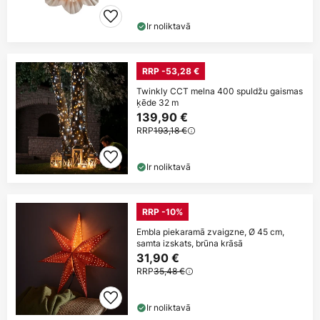
Ir noliktavā
RRP -53,28 €
Twinkly CCT melna 400 spuldžu gaismas
ķēde 32 m
139,90 €
RRP
193,18 €
Ir noliktavā
RRP -10%
Embla piekaramā zvaigzne, Ø 45 cm,
samta izskats, brūna krāsā
31,90 €
RRP
35,48 €
Ir noliktavā