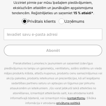
Uzziniet pirmie par mūsu īpašajiem piedāvājumiem,
ekskluzīvām atlaidēm un jaunākajām apgaismojuma
tendencēm. Reģistrējieties un saņemiet
.
15 % atlaidi*
Privātais klients
Uzņēmums
Abonēt
Pierakstieties Lumories.lv jaunumiem un saņemiet izdevīgus
piedāvājumus no lampu un gaismekļu, ventilatoru, solāro sistēmu un viedo
mājas produktu klāsta, atlaižu kuponus, produktu cenu samazinājumus vai
akciju paketes, produktu ieteikumus un prezentācijas, kā arī iespējamo
sadarbības partneru saturu un aptaujas un lūgumus par pirkumu
atsauksmēm un ieteikumiem. Jūs varat jebkurā laikā atteikties no
abonēšanas, izmantojot atteikšanās saiti, kas atrodama katrā
informatīvajā biļetenā, vai izmantojot mūsu
kontaktformu
. Sīkāka
informācija ir atrodama
privātuma politikā
.