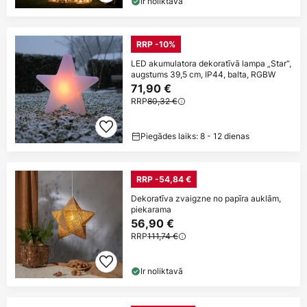
Ir noliktavā
RRP -10%
LED akumulatora dekoratīvā lampa „Star“,
augstums 39,5 cm, IP44, balta, RGBW
71,90 €
RRP
80,32 €
Piegādes laiks: 8 - 12 dienas
RRP -54,84 €
Dekoratīva zvaigzne no papīra auklām,
piekarama
56,90 €
RRP
111,74 €
Ir noliktavā