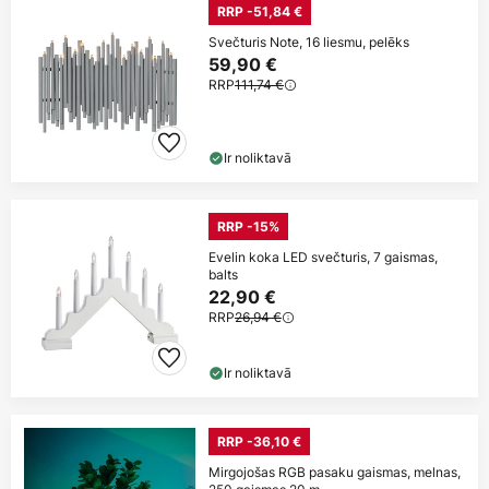
RRP -51,84 €
Svečturis Note, 16 liesmu, pelēks
59,90 €
RRP
111,74 €
Ir noliktavā
RRP -15%
Evelin koka LED svečturis, 7 gaismas,
balts
22,90 €
RRP
26,94 €
Ir noliktavā
RRP -36,10 €
Mirgojošas RGB pasaku gaismas, melnas,