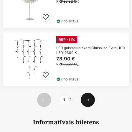
RRP
86,32 €
Ir noliktavā
RRP -11%
LED gaismas aizkars Chrissline Extra, 100
LED, 2300 K
73,90 €
RRP
83,27 €
Ir noliktavā
Lapa
1
2
Iepriekšējais
Nākamais
Informatīvais biļetens