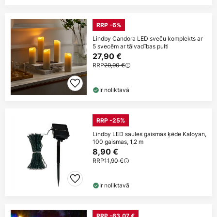
RRP -6%
Lindby Candora LED sveču komplekts ar
5 svecēm ar tālvadības pulti
27,90 €
RRP
29,90 €
Ir noliktavā
RRP -25%
Lindby LED saules gaismas ķēde Kaloyan,
100 gaismas, 1,2 m
8,90 €
RRP
11,90 €
Ir noliktavā
RRP -63,07 €