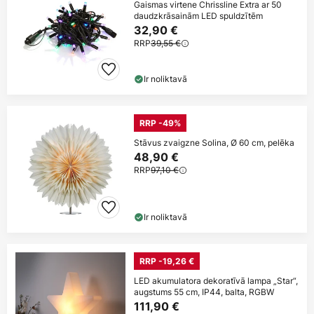
Gaismas virtene Chrissline Extra ar 50
daudzkrāsainām LED spuldzītēm
32,90 €
RRP
39,55 €
Ir noliktavā
RRP -49%
Stāvus zvaigzne Solina, Ø 60 cm, pelēka
48,90 €
RRP
97,10 €
Ir noliktavā
RRP -19,26 €
LED akumulatora dekoratīvā lampa „Star“,
augstums 55 cm, IP44, balta, RGBW
111,90 €