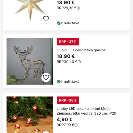
13,90 €
RRP
29,38 €
Ir noliktavā
RRP -37%
Cupid LED dekoratīvā gaisma
18,90 €
RRP
30,40 €
Ir noliktavā
RRP -38%
Lindby LED pasaku lukturi Motje,
Ziemassvētku vecītis, 320 cm, IP20
4,90 €
RRP
7,90 €