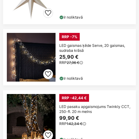
Ir noliktavā
RRP -7%
LED gaismas ķēde Serve, 20 gaismas,
sudraba krāsā
25,90 €
RRP
27,96 €
Ir noliktavā
RRP -42,44 €
LED pasaku apgaismojums Twinkly CCT,
250-fl. 20 m melns
99,90 €
RRP
142,34 €