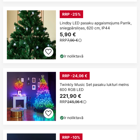
RRP -25%
Lindby LED pasaku apgaismojums Parrik,
sniegpārsliņas, 620 cm, IP44
5,90 €
RRP
7,90 €
Ir noliktavā
RRP -24,06 €
Twinkly Music Set pasaku lukturi melns
600 RGB LED
221,90 €
RRP
245,96 €
Ir noliktavā
RRP -10%