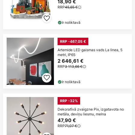
18,90 €
RRP
45,65 €
Ir noliktavā
RRP -467,05 €
Artemide LED gaismas vads La linea, 5
metri, IP65
2 646,61 €
RRP
3 113,66 €
Ir noliktavā
RRP -32%
Dekoratīvā zvaigzne Pix, izgatavota no
metāla, deviņu liesmu, melna
47,90 €
RRP
71,07 €