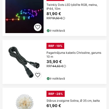
Twinkly Dots LED ķēdīte RGB, melna,
IP44, 10m
81,90 €
RRP
91,50 €
Ir noliktavā
RRP -19%
Pagarinājuma kabelis Chrissline, garums
10 m
35,90 €
RRP
44,63 €
Ir noliktavā
RRP -28%
Stāvus zvaigzne Solina, Ø 35 cm, balta
61,90 €