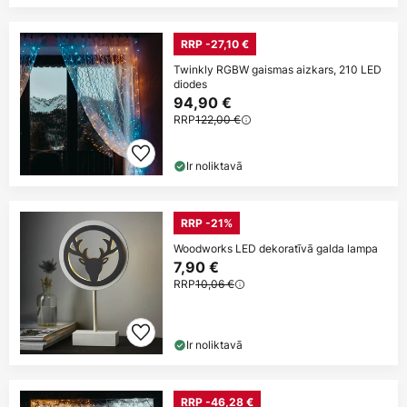
RRP -27,10 €
Twinkly RGBW gaismas aizkars, 210 LED
diodes
94,90 €
RRP
122,00 €
Ir noliktavā
RRP -21%
Woodworks LED dekoratīvā galda lampa
7,90 €
RRP
10,06 €
Ir noliktavā
RRP -46,28 €