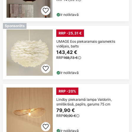
Ir noliktavā
Sponsorēts
RRP -25,31 €
UMAGE Eos piekaramais gaismeklis
vidējais, balts
143,42 €
RRP
168,73 €
Ir noliktavā
RRP -20%
Lindby piekaramā lampa Valdorin,
smilškrāsā, papīrs, garums 75 cm
79,90 €
RRP
99,90 €
Ir noliktavā