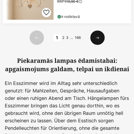
RRP
119,90 €
Ir noliktavā
Lapa
1
2
3
...
166
Iepriekšējais
Nākamais
Piekaramās lampas ēdamistabai:
apgaismojums galdam, telpai un ikdienai
Ein Esszimmer wird im Alltag sehr unterschiedlich
genutzt: für Mahlzeiten, Gespräche, Hausaufgaben
oder einen ruhigen Abend am Tisch. Hängelampen fürs
Esszimmer bringen das Licht genau dorthin, wo es
gebraucht wird, ohne den übrigen Raum unnötig hell
erscheinen zu lassen. Über dem Esstisch sorgen
Pendelleuchten für Orientierung, ohne die gesamte