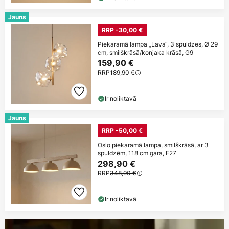
Jauns
RRP -30,00 €
Piekaramā lampa „Lava“, 3 spuldzes, Ø 29
cm, smilškrāsā/konjaka krāsā, G9
159,90 €
RRP
189,90 €
Ir noliktavā
Jauns
RRP -50,00 €
Oslo piekaramā lampa, smilškrāsā, ar 3
spuldzēm, 118 cm gara, E27
298,90 €
RRP
348,90 €
Ir noliktavā