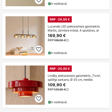
Ir noliktavā
RRP -29,00 €
Lucande LED piekaramais gaismeklis
Martis, dzintara krāsā, 4 spuldzes, ar
169,90 €
RRP
198,90 €
Ir noliktavā
RRP -20,00 €
Lindby piekaramais gaismeklis „Tivra“,
spīdīgi sarkans, Ø 35 cm, metāls
109,90 €
RRP
129,90 €
Ir noliktavā