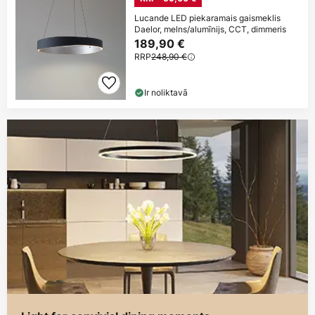
Lucande LED piekaramais gaismeklis
Daelor, melns/alumīnijs, CCT, dimmeris
189,90 €
RRP
248,90 €
Ir noliktavā