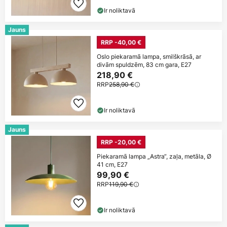
Ir noliktavā
Jauns
RRP -40,00 €
Oslo piekaramā lampa, smilškrāsā, ar
divām spuldzēm, 83 cm gara, E27
218,90 €
RRP
258,90 €
Ir noliktavā
Jauns
RRP -20,00 €
Piekaramā lampa „Astra“, zaļa, metāla, Ø
41 cm, E27
99,90 €
RRP
119,90 €
Ir noliktavā