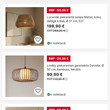
RRP -50,00 €
Lucande piekaramā lampa Melori, koks,
dabīgā krāsā, Ø 51 cm, E27
198,90 €
RRP
248,90 €
Ir noliktavā
RRP -20,00 €
Lindby piekaramais gaismeklis Davella, Ø
50 cm, bambuss, tekstils
99,90 €
RRP
119,90 €
Ir noliktavā
RRP -59,00 €