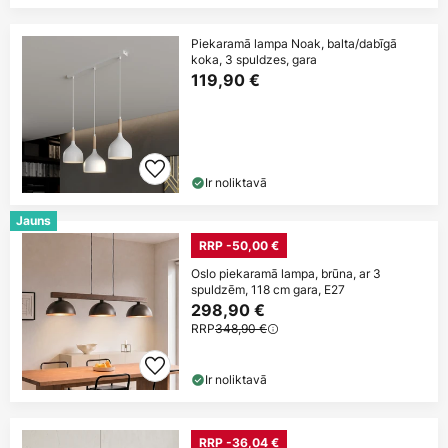
Piekaramā lampa Noak, balta/dabīgā
koka, 3 spuldzes, gara
119,90 €
Ir noliktavā
Jauns
RRP -50,00 €
Oslo piekaramā lampa, brūna, ar 3
spuldzēm, 118 cm gara, E27
298,90 €
RRP
348,90 €
Ir noliktavā
RRP -36,04 €