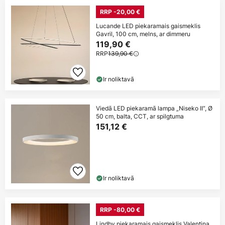
RRP -20,00 €
Lucande LED piekaramais gaismeklis
Gavril, 100 cm, melns, ar dimmeru
119,90 €
RRP
139,90 €
Ir noliktavā
Viedā LED piekaramā lampa „Niseko II“, Ø
50 cm, balta, CCT, ar spilgtuma
151,12 €
Ir noliktavā
RRP -80,00 €
Lindby piekaramais gaismeklis Valentina,