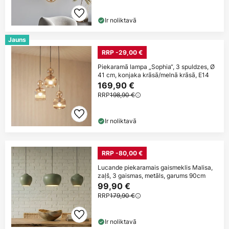
Ir noliktavā
Jauns
RRP -29,00 €
Piekaramā lampa „Sophia“, 3 spuldzes, Ø
41 cm, konjaka krāsā/melnā krāsā, E14
169,90 €
RRP
198,90 €
Ir noliktavā
RRP -80,00 €
Lucande piekaramais gaismeklis Malisa,
zaļš, 3 gaismas, metāls, garums 90cm
99,90 €
RRP
179,90 €
Ir noliktavā