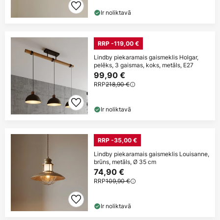
Ir noliktavā
RRP -119,00 €
Lindby piekaramais gaismeklis Holgar,
pelēks, 3 gaismas, koks, metāls, E27
99,90 €
RRP
218,90 €
Ir noliktavā
RRP -35,00 €
Lindby piekaramais gaismeklis Louisanne,
brūns, metāls, Ø 35 cm
74,90 €
RRP
109,90 €
Ir noliktavā