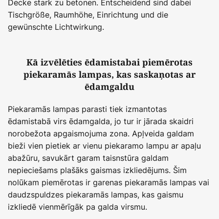
Decke stark zu betonen. Entscheidend sind dabei
Tischgröße, Raumhöhe, Einrichtung und die
gewünschte Lichtwirkung.
Kā izvēlēties ēdamistabai piemērotas
piekaramās lampas, kas saskaņotas ar
ēdamgaldu
Piekaramās lampas parasti tiek izmantotas
ēdamistabā virs ēdamgalda, jo tur ir jārada skaidri
norobežota apgaismojuma zona. Apļveida galdam
bieži vien pietiek ar vienu piekaramo lampu ar apaļu
abažūru, savukārt garam taisnstūra galdam
nepieciešams plašāks gaismas izkliedējums. Šim
nolūkam piemērotas ir garenas piekaramās lampas vai
daudzspuldzes piekaramās lampas, kas gaismu
izkliedē vienmērīgāk pa galda virsmu.