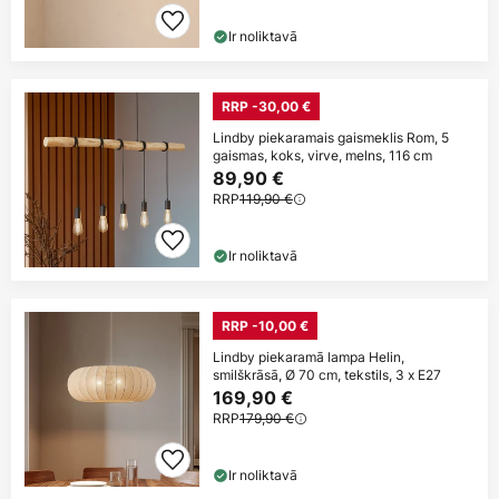
Ir noliktavā
RRP -30,00 €
Lindby piekaramais gaismeklis Rom, 5
gaismas, koks, virve, melns, 116 cm
89,90 €
RRP
119,90 €
Ir noliktavā
RRP -10,00 €
Lindby piekaramā lampa Helin,
smilškrāsā, Ø 70 cm, tekstils, 3 x E27
169,90 €
RRP
179,90 €
Ir noliktavā