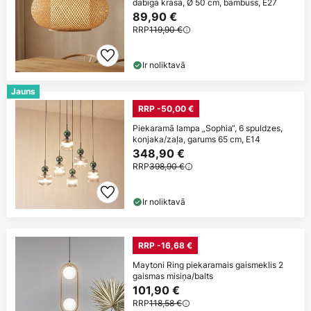
dabīgā krāsā, Ø 50 cm, bambuss, E27
89,90 €
RRP
119,90 €
Ir noliktavā
Jauns
RRP -50,00 €
Piekaramā lampa „Sophia“, 6 spuldzes,
konjaka/zaļa, garums 65 cm, E14
348,90 €
RRP
398,90 €
Ir noliktavā
RRP -16,68 €
Maytoni Ring piekaramais gaismeklis 2
gaismas misiņa/balts
101,90 €
RRP
118,58 €