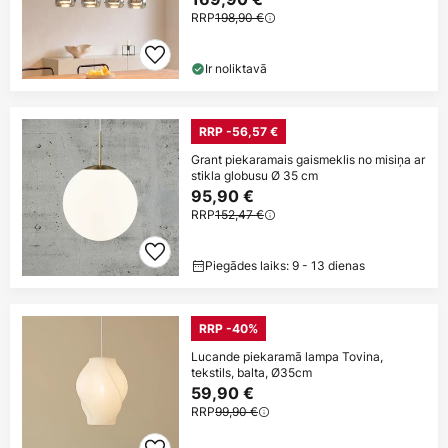
RRP
198,90 €
Ir noliktavā
RRP -56,57 €
Grant piekaramais gaismeklis no misiņa ar
stikla globusu Ø 35 cm
95,90 €
RRP
152,47 €
Piegādes laiks: 9 - 13 dienas
RRP -40%
Lucande piekaramā lampa Tovina,
tekstils, balta, Ø35cm
59,90 €
RRP
99,90 €