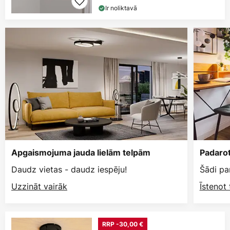
Ir noliktavā
Apgaismojuma jauda lielām telpām
Padarot
Daudz vietas - daudz iespēju!
Šādi pa
Uzzināt vairāk
Īstenot
RRP -30,00 €