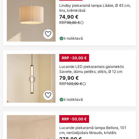
Lindby piekaramā lampa Libbie, Ø 45 cm,
lins, krēmkrāsā
74,90 €
RRP
99,90 €
Ir noliktavā
RRP -30,00 €
Lucande LED piekaramais gaismeklis
Savete, dūmu pelēks, stikls, Ø 12 cm
79,90 €
RRP
109,90 €
Ir noliktavā
RRP -50,00 €
Lucande piekaramā lampa Bellora, 101
cm, nerūsējošais tērauds, kristāls
278,90 €