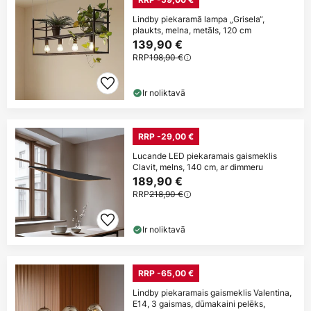
Lindby piekaramā lampa „Grisela“,
plaukts, melna, metāls, 120 cm
139,90 €
RRP
198,90 €
Ir noliktavā
RRP -29,00 €
Lucande LED piekaramais gaismeklis
Clavit, melns, 140 cm, ar dimmeru
189,90 €
RRP
218,90 €
Ir noliktavā
RRP -65,00 €
Lindby piekaramais gaismeklis Valentina,
E14, 3 gaismas, dūmakaini pelēks,