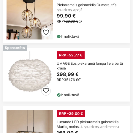
Piekaramais gaismeklis Cumera, trīs
spuldzes, apaļš
99,90 €
RRP
129,90 €
Ir noliktavā
Sponsorēts
RRP -52,77 €
UMAGE Eos piekaramā lampa liela baltā
krāsā
298,99 €
RRP
351,76 €
Ir noliktavā
RRP -29,00 €
Lucande LED piekaramais gaismeklis
Martis, melns, 4 spuldzes, ar dimmeru
169,90 €