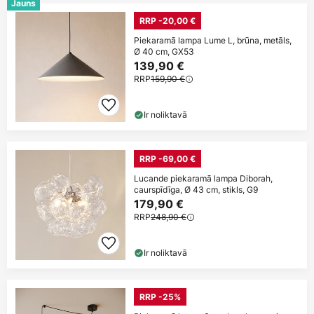
Jauns
RRP -20,00 €
Piekaramā lampa Lume L, brūna, metāls,
Ø 40 cm, GX53
139,90 €
RRP
159,90 €
Ir noliktavā
RRP -69,00 €
Lucande piekaramā lampa Diborah,
caurspīdīga, Ø 43 cm, stikls, G9
179,90 €
RRP
248,90 €
Ir noliktavā
RRP -25%