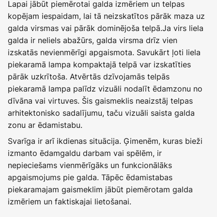
Lapai jābūt piemērotai galda izmēriem un telpas
kopējam iespaidam, lai tā neizskatītos pārāk maza uz
galda virsmas vai pārāk dominējoša telpā.Ja virs liela
galda ir neliels abažūrs, galda virsma drīz vien
izskatās nevienmērīgi apgaismota. Savukārt ļoti liela
piekaramā lampa kompaktajā telpā var izskatīties
pārāk uzkrītoša. Atvērtās dzīvojamās telpās
piekaramā lampa palīdz vizuāli nodalīt ēdamzonu no
dīvāna vai virtuves. Šis gaismeklis neaizstāj telpas
arhitektonisko sadalījumu, taču vizuāli saista galda
zonu ar ēdamistabu.
Svarīga ir arī ikdienas situācija. Ģimenēm, kuras bieži
izmanto ēdamgaldu darbam vai spēlēm, ir
nepieciešams vienmērīgāks un funkcionālāks
apgaismojums pie galda. Tāpēc ēdamistabas
piekaramajam gaismeklim jābūt piemērotam galda
izmēriem un faktiskajai lietošanai.