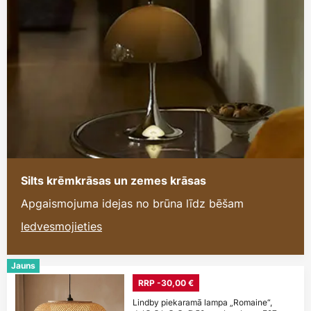
Silts krēmkrāsas un zemes krāsas
Apgaismojuma idejas no brūna līdz bēšam
Iedvesmojieties
Jauns
RRP -30,00 €
Lindby piekaramā lampa „Romaine“,