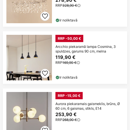
RRP
328,90 €
Ir noliktavā
RRP -50,00 €
Arcchio piekaramā lampa Cosmina, 3
spuldzes, garums 90 cm, melna
119,90 €
RRP
169,90 €
Ir noliktavā
RRP -15,00 €
Aurora piekaramais gaismeklis, brūns, Ø
60 cm, 6 gaismas, stikls, E14
253,90 €
RRP
268,90 €