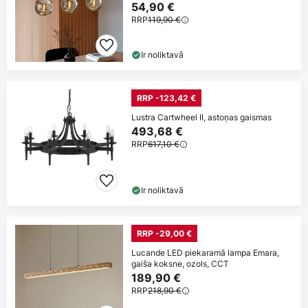
54,90 €
RRP
119,90 €
Ir noliktavā
RRP -123,42 €
Lustra Cartwheel II, astoņas gaismas
493,68 €
RRP
617,10 €
Ir noliktavā
RRP -29,00 €
Lucande LED piekaramā lampa Emara,
gaiša koksne, ozols, CCT
189,90 €
RRP
218,90 €