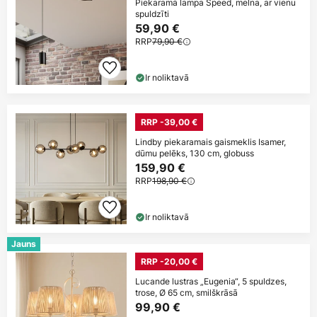
Piekaramā lampa Speed, melna, ar vienu
spuldzīti
59,90 €
RRP
79,90 €
Ir noliktavā
RRP -39,00 €
Lindby piekaramais gaismeklis Isamer,
dūmu pelēks, 130 cm, globuss
159,90 €
RRP
198,90 €
Ir noliktavā
Jauns
RRP -20,00 €
Lucande lustras „Eugenia“, 5 spuldzes,
trose, Ø 65 cm, smilškrāsā
99,90 €