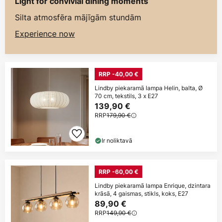
Light for convivial dining moments
Silta atmosfēra mājīgām stundām
Experience now
RRP -40,00 €
Lindby piekaramā lampa Helin, balta, Ø
70 cm, tekstils, 3 x E27
139,90 €
RRP
179,90 €
Ir noliktavā
RRP -60,00 €
Lindby piekaramā lampa Enrique, dzintara
krāsā, 4 gaismas, stikls, koks, E27
89,90 €
RRP
149,90 €