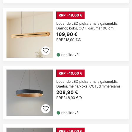
RRP -49,00 €
Lucande LED piekaramais gaismeklis
Darnor, koks, CCT, garums 100 cm
169,90 €
RRP
218,90 €
Ir noliktavā
RRP -40,00 €
Lucande LED piekaramais gaismeklis
Daelor, melns/koks, CCT, dimmerējams
208,90 €
RRP
248,90 €
Ir noliktavā
RRP -59,00 €