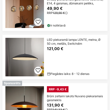
E14, 4 gaismas, dūmakaini pelēks,
49,90 €
RRP
129,90 €
Ir noliktavā
LED piekaramā lampa LENTE, melna, Ø
50 cm, metāls, Switchdim
121,00 €
Piegādes laiks: 8 - 12 dienas
Sponsorēts
RRP -9,43 €
Brūni zeltaini lakots Nuvano piekaramais
gaismeklis
131,90 €
RRP
141,33 €