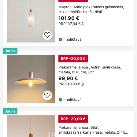
Maytoni Antic piekaramais gaismeklis,
stikla abažūrs baltā krāsā
101,90 €
RRP
137,94 €
Ir noliktavā
Jauns
RRP -20,00 €
Piekaramā lampa „Astra“, smilškrāsā,
metāla, Ø 41 cm, E27
99,90 €
RRP
119,90 €
Ir noliktavā
Jauns
RRP -20,00 €
Piekaramā lampa „Sila“,
smilškrāsā/sarkanā krāsā, metāls, Ø 45