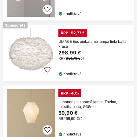
Ir noliktavā
Sponsorēts
RRP -52,77 €
UMAGE Eos piekaramā lampa liela baltā
krāsā
298,99 €
RRP
351,76 €
Ir noliktavā
RRP -40%
Lucande piekaramā lampa Tovina,
tekstils, balta, Ø35cm
59,90 €
RRP
99,90 €
Ir noliktavā