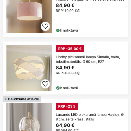
84,90 €
RRP
119,90 €
Ir noliktavā
RRP -35,00 €
Lindby piekaramā lampa Simaria, balta,
tekstilmateriāls, Ø 60 cm, E27
84,90 €
RRP
119,90 €
Ir noliktavā
+ Daudzuma atlaide
RRP -23%
Lucande LED piekaramā lampa Hayley, Ø
9 cm, zelta krāsā, stikls
64,90 €
RRP
84,90 €