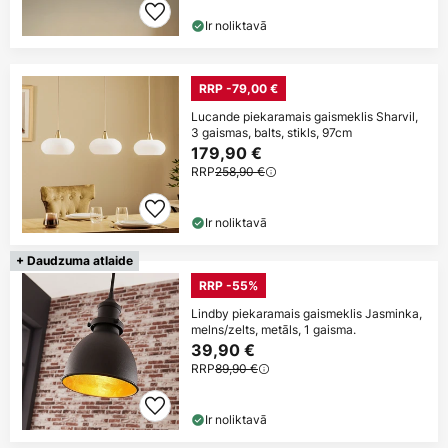
Ir noliktavā
RRP -79,00 €
Lucande piekaramais gaismeklis Sharvil,
3 gaismas, balts, stikls, 97cm
179,90 €
RRP
258,90 €
Ir noliktavā
+ Daudzuma atlaide
RRP -55%
Lindby piekaramais gaismeklis Jasminka,
melns/zelts, metāls, 1 gaisma.
39,90 €
RRP
89,90 €
Ir noliktavā