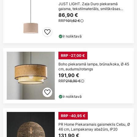
JUST LIGHT. Zaļa Duro piekaramā
gaisma, tekstilmateriāls, smilškrāsas
krāsā
86,90 €
RRP
101,62 €
Ir noliktavā
RRP -27,00 €
Boho piekaramā lampa, brūna/koka, Ø 45
cm, audums/rotangs
191,90 €
RRP
218,90 €
Ir noliktavā
RRP -40,95 €
PR Home Piekaramais gaismeklis Cebu, Ø
46 cm, Lampakanay abažūrs, IP20
131,90 €