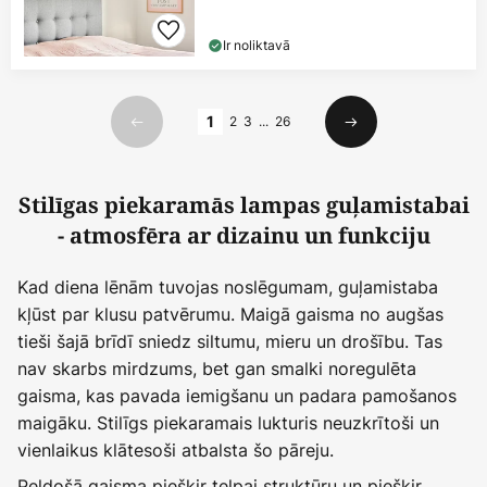
Ir noliktavā
Lapa
1
2
3
...
26
Iepriekšējais
Nākamais
Stilīgas piekaramās lampas guļamistabai
- atmosfēra ar dizainu un funkciju
Kad diena lēnām tuvojas noslēgumam, guļamistaba
kļūst par klusu patvērumu. Maigā gaisma no augšas
tieši šajā brīdī sniedz siltumu, mieru un drošību. Tas
nav skarbs mirdzums, bet gan smalki noregulēta
gaisma, kas pavada iemigšanu un padara pamošanos
maigāku. Stilīgs piekaramais lukturis neuzkrītoši un
vienlaikus klātesoši atbalsta šo pāreju.
Peldošā gaisma piešķir telpai struktūru un piešķir