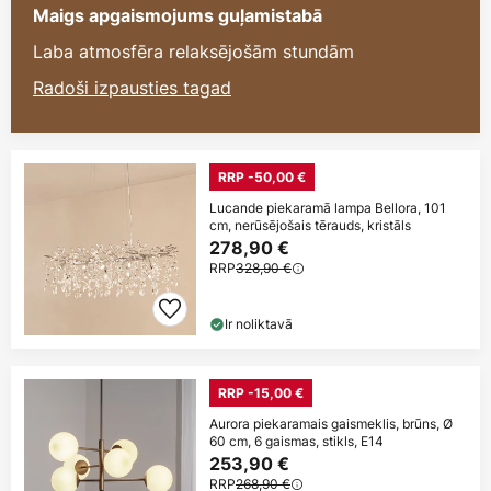
Maigs apgaismojums guļamistabā
Laba atmosfēra relaksējošām stundām
Radoši izpausties tagad
RRP -50,00 €
Lucande piekaramā lampa Bellora, 101
cm, nerūsējošais tērauds, kristāls
278,90 €
RRP
328,90 €
Ir noliktavā
RRP -15,00 €
Aurora piekaramais gaismeklis, brūns, Ø
60 cm, 6 gaismas, stikls, E14
253,90 €
RRP
268,90 €