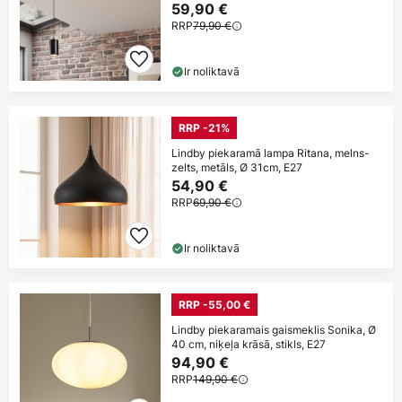
59,90 €
RRP
79,90 €
Ir noliktavā
RRP -21%
Lindby piekaramā lampa Ritana, melns-
zelts, metāls, Ø 31cm, E27
54,90 €
RRP
69,90 €
Ir noliktavā
RRP -55,00 €
Lindby piekaramais gaismeklis Sonika, Ø
40 cm, niķeļa krāsā, stikls, E27
94,90 €
RRP
149,90 €