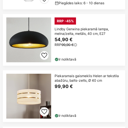
Piegādes laiks: 6 - 10 dienas
RRP -45%
Lindby Gerwina piekaramā lampa,
melna/zelta, metāls, 40 cm, E27
54,90 €
RRP
99,90 €
Ir noliktavā
Piekaramais gaismeklis Helen ar tekstila
abažūru, balts-zelts, Ø 40 cm
99,90 €
Ir noliktavā