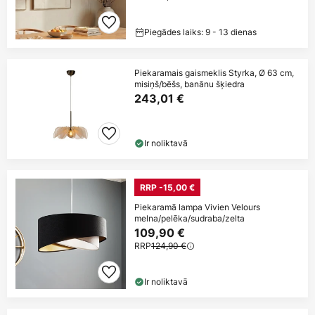
Piegādes laiks: 9 - 13 dienas
Piekaramais gaismeklis Styrka, Ø 63 cm,
misiņš/bēšs, banānu šķiedra
243,01 €
Ir noliktavā
RRP -15,00 €
Piekaramā lampa Vivien Velours
melna/pelēka/sudraba/zelta
109,90 €
RRP
124,90 €
Ir noliktavā