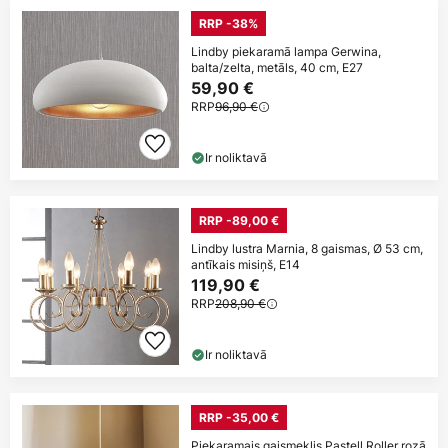
RRP -38%
Lindby piekaramā lampa Gerwina,
balta/zelta, metāls, 40 cm, E27
59,90 €
RRP
96,90 €
Ir noliktavā
RRP -89,00 €
Lindby lustra Marnia, 8 gaismas, Ø 53 cm,
antīkais misiņš, E14
119,90 €
RRP
208,90 €
Ir noliktavā
RRP -35,00 €
Piekaramais gaismeklis Pastell Roller rozā