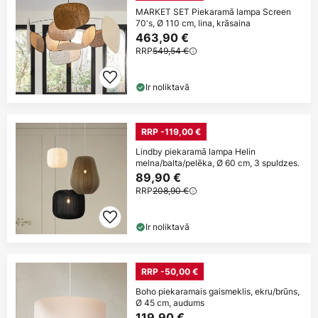
MARKET SET Piekaramā lampa Screen
70's, Ø 110 cm, lina, krāsaina
463,90 €
RRP
549,54 €
Ir noliktavā
RRP -119,00 €
Lindby piekaramā lampa Helin
melna/balta/pelēka, Ø 60 cm, 3 spuldzes.
89,90 €
RRP
208,90 €
Ir noliktavā
RRP -50,00 €
Boho piekaramais gaismeklis, ekru/brūns,
Ø 45 cm, audums
119,90 €