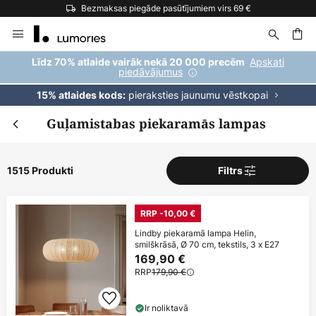
Bezmaksas piegāde pasūtījumiem virs 69 €
Skip
to
Content
ēšana
Apskati
Līdz 70% atlaide vairāk nekā 20 000 precēm
piedāvājumus
pieraksties jaunumu vēstkopai
15% atlaides kods:
Guļamistabas piekaramās lampas
1515 Produkti
Filtrs
RRP -10,00 €
Lindby piekaramā lampa Helin,
smilškrāsā, Ø 70 cm, tekstils, 3 x E27
169,90 €
RRP
179,90 €
Ir noliktavā