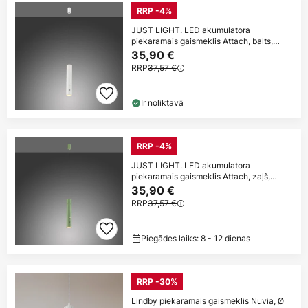
RRP -4%
JUST LIGHT. LED akumulatora
piekaramais gaismeklis Attach, balts,
dzelzs
35,90 €
RRP
37,57 €
Ir noliktavā
RRP -4%
JUST LIGHT. LED akumulatora
piekaramais gaismeklis Attach, zaļš,
dzelzs
35,90 €
RRP
37,57 €
Piegādes laiks: 8 - 12 dienas
RRP -30%
Lindby piekaramais gaismeklis Nuvia, Ø