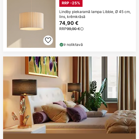
RRP -25%
Lindby piekaramā lampa Libbie, Ø 45 cm,
lins, krēmkrāsā
74,90 €
RRP
99,90 €
Ir noliktavā