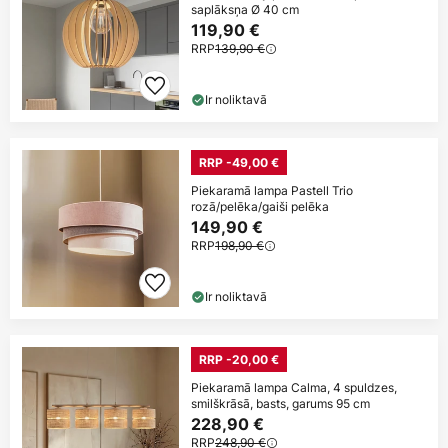
saplāksņa Ø 40 cm
119,90 €
RRP
139,90 €
Ir noliktavā
RRP -49,00 €
Piekaramā lampa Pastell Trio
rozā/pelēka/gaiši pelēka
149,90 €
RRP
198,90 €
Ir noliktavā
RRP -20,00 €
Piekaramā lampa Calma, 4 spuldzes,
smilškrāsā, basts, garums 95 cm
228,90 €
RRP
248,90 €