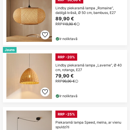
Lindby piekaramā lampa „Romaine“,
dabīgā krāsā, Ø 50 cm, bambuss, E27
89,90 €
RRP
119,90 €
Ir noliktavā
Jauns
RRP -20%
Lindby piekaramā lampa „Laverne“, Ø 40
cm, rotangs, E27
79,90 €
RRP
99,90 €
Ir noliktavā
RRP -25%
Piekaramā lampa Speed, melna, ar vienu
spuldzīti