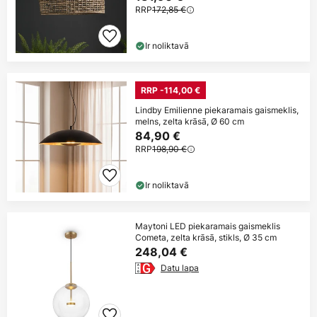
RRP
172,85 €
Ir noliktavā
RRP -114,00 €
Lindby Emilienne piekaramais gaismeklis,
melns, zelta krāsā, Ø 60 cm
84,90 €
RRP
198,90 €
Ir noliktavā
Maytoni LED piekaramais gaismeklis
Cometa, zelta krāsā, stikls, Ø 35 cm
248,04 €
Datu lapa