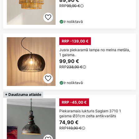
RRP
99,90 €
Ir noliktavā
RRP -139,00 €
Jusra piekaramā lampa no melna metāla,
1 gaisma.
99,90 €
RRP
238,90 €
Ir noliktavā
+ Daudzuma atlaide
RRP -45,00 €
Piekaramais lukturis Saglam 3710 1
gaisma Ø31cm zelta antikvariāts
74,90 €
RRP
119,90 €