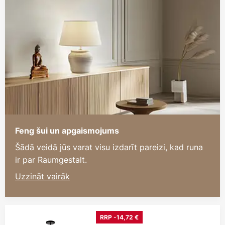
Feng šui un apgaismojums
Šādā veidā jūs varat visu izdarīt pareizi, kad runa
ir par Raumgestalt.
Uzzināt vairāk
RRP -14,72 €