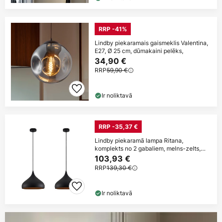
RRP -41%
Lindby piekaramais gaismeklis Valentina,
E27, Ø 25 cm, dūmakaini pelēks,
34,90 €
RRP
59,90 €
Ir noliktavā
RRP -35,37 €
Lindby piekaramā lampa Ritana,
komplekts no 2 gabaliem, melns-zelts,
metāls, E27
103,93 €
RRP
139,30 €
Ir noliktavā