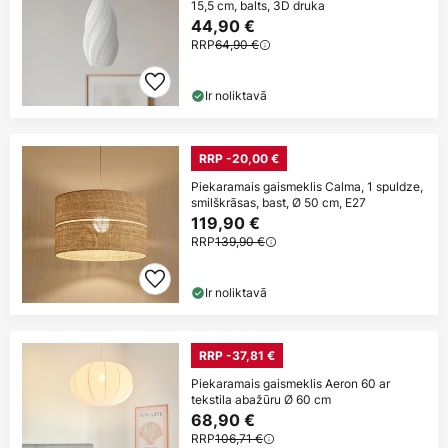
15,5 cm, balts, 3D druka
44,90 €
RRP
64,90 €
Ir noliktavā
RRP -20,00 €
Piekaramais gaismeklis Calma, 1 spuldze,
smilškrāsas, bast, Ø 50 cm, E27
119,90 €
RRP
139,90 €
Ir noliktavā
RRP -37,81 €
Piekaramais gaismeklis Aeron 60 ar
tekstila abažūru Ø 60 cm
68,90 €
RRP
106,71 €