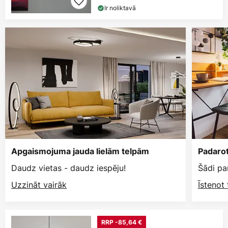
Ir noliktavā
Apgaismojuma jauda lielām telpām
Padarot
Daudz vietas - daudz iespēju!
Šādi pa
Uzzināt vairāk
Īstenot
RRP -85,64 €