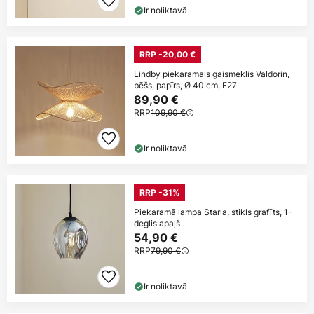
Ir noliktavā
RRP -20,00 €
Lindby piekaramais gaismeklis Valdorin,
bēšs, papīrs, Ø 40 cm, E27
89,90 €
RRP
109,90 €
Ir noliktavā
RRP -31%
Piekaramā lampa Starla, stikls grafīts, 1-
deglis apaļš
54,90 €
RRP
79,90 €
Ir noliktavā