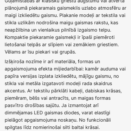
Guļamistabās ar klasisku griestu augstumu vai atvērtā
plānojumā piekaramais gaismeklis uzlabo atmosfēru ar
maigi izkliedētu gaismu. Plakanie modeļi ar tekstila vai
stikla uzlikām nodrošina maigu gaismas rakstu, kas
neapžilbina un vienlaikus pilnībā izgaismo telpu.
Kompaktie piekaramie gaismekļi ir īpaši piemēroti
lietošanai telpās ar slīpiem vai zemākiem griestiem.
Vēlams ar īsu piekari vai grupās.
Izšķiroša nozīme ir arī materiāla, formas un
apgaismojuma efekta mijiedarbībai: kamēr auduma vai
papīra versijas izplata izkliedētu, mājīgu gaismu, no
stikla vai metāla izgatavoti modeļi rada skaidrus
akcentus. Ar tekstilu pārklāti kabeļi, dabiskas krāsas,
piemēram, bēšs vai antracīts, un maigas formas
pasvītro drošības sajūtu. Ja izmantojat arī
dimmējamas LED gaismas diodes, varat elastīgi
pielāgot apgaismojuma noskaņu. No funkcionāli
spilgtas līdz nomierinošai silti baltai krāsai.