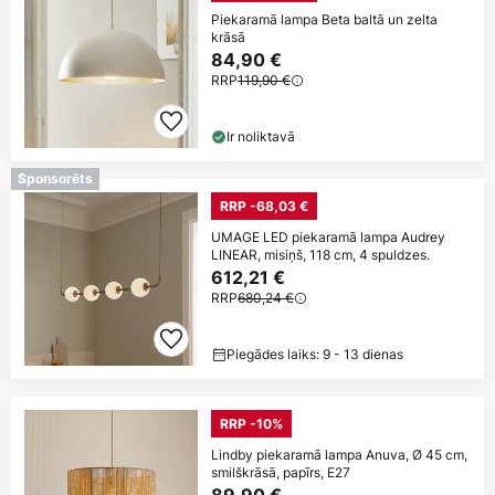
Piekaramā lampa Beta baltā un zelta
krāsā
84,90 €
RRP
119,90 €
Ir noliktavā
Sponsorēts
RRP -68,03 €
UMAGE LED piekaramā lampa Audrey
LINEAR, misiņš, 118 cm, 4 spuldzes.
612,21 €
RRP
680,24 €
Piegādes laiks: 9 - 13 dienas
RRP -10%
Lindby piekaramā lampa Anuva, Ø 45 cm,
smilškrāsā, papīrs, E27
89,90 €