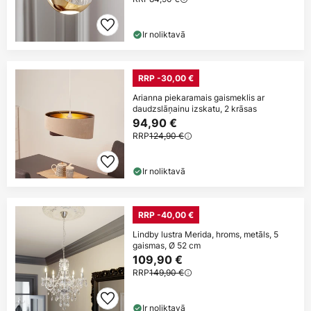
Ir noliktavā
RRP -30,00 €
Arianna piekaramais gaismeklis ar
daudzslāņainu izskatu, 2 krāsas
94,90 €
RRP
124,90 €
Ir noliktavā
RRP -40,00 €
Lindby lustra Merida, hroms, metāls, 5
gaismas, Ø 52 cm
109,90 €
RRP
149,90 €
Ir noliktavā