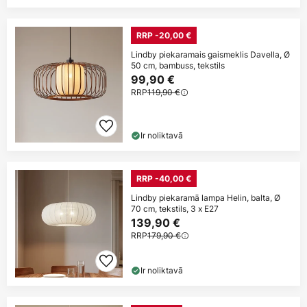
RRP -20,00 €
Lindby piekaramais gaismeklis Davella, Ø
50 cm, bambuss, tekstils
99,90 €
RRP
119,90 €
Ir noliktavā
RRP -40,00 €
Lindby piekaramā lampa Helin, balta, Ø
70 cm, tekstils, 3 x E27
139,90 €
RRP
179,90 €
Ir noliktavā