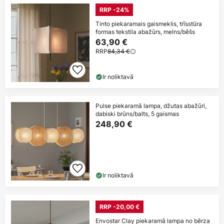
RRP -24%
Tinto piekaramais gaismeklis, trīsstūra
formas tekstila abažūrs, melns/bēšs
63,90 €
RRP
84,34 €
Ir noliktavā
Pulse piekaramā lampa, džutas abažūri,
dabiski brūns/balts, 5 gaismas
248,90 €
Ir noliktavā
RRP -20,00 €
Envostar Clay piekaramā lampa no bērza