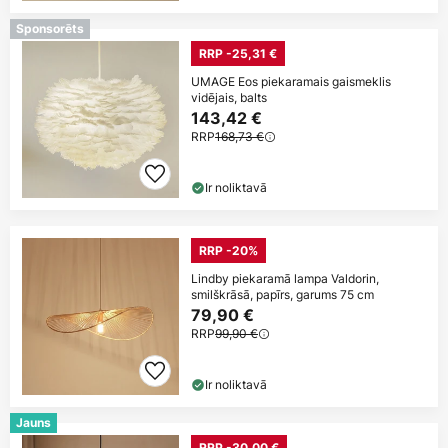
Sponsorēts
RRP -25,31 €
UMAGE Eos piekaramais gaismeklis
vidējais, balts
143,42 €
RRP
168,73 €
Ir noliktavā
RRP -20%
Lindby piekaramā lampa Valdorin,
smilškrāsā, papīrs, garums 75 cm
79,90 €
RRP
99,90 €
Ir noliktavā
Jauns
RRP -30,00 €