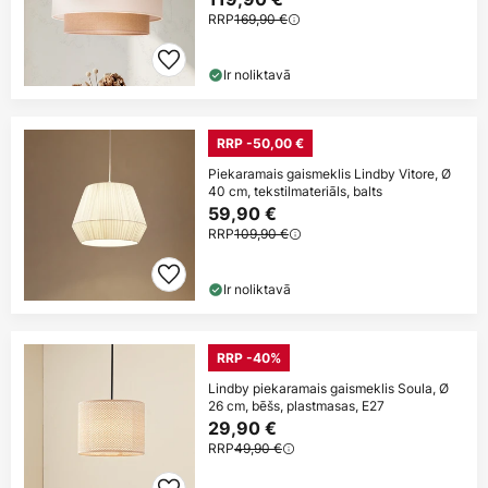
RRP
169,90 €
Ir noliktavā
RRP -50,00 €
Piekaramais gaismeklis Lindby Vitore, Ø
40 cm, tekstilmateriāls, balts
59,90 €
RRP
109,90 €
Ir noliktavā
RRP -40%
Lindby piekaramais gaismeklis Soula, Ø
26 cm, bēšs, plastmasas, E27
29,90 €
RRP
49,90 €