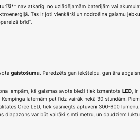
urīši** nav atkarīgi no uzlādējamām baterijām vai akumulato
ktroenerģijā. Tas ir ļoti vienkārši un nodrošina gaismu jeb
epareizā brīdī.
avota
. Paredzēts gan iekštelpu, gan āra apga
gaistošumu
tona lampām, kā gaismas avots bieži tiek izmantota
, i
LED
*. Kempinga laternām pat līdz vairāk nekā 30 stundām. Pie
alitātes Cree LED, tiek sasniegts aptuveni 300-600 lūmenu
as diapazons var būt vairāki simti metru, un daudziem luktu