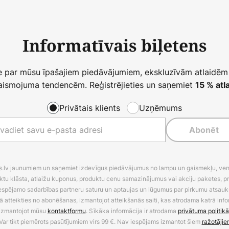
Informatīvais biļetens
ie par mūsu īpašajiem piedāvājumiem, ekskluzīvām atlaidēm
ismojuma tendencēm. Reģistrējieties un saņemiet
15 % atla
Privātais klients
Uzņēmums
Abonēt
es.lv jaunumiem un saņemiet izdevīgus piedāvājumus no lampu un gaismekļu, venti
ktu klāsta, atlaižu kuponus, produktu cenu samazinājumus vai akciju paketes, p
 iespējamo sadarbības partneru saturu un aptaujas un lūgumus par pirkumu atsa
ā atteikties no abonēšanas, izmantojot atteikšanās saiti, kas atrodama katrā info
izmantojot mūsu
kontaktformu
. Sīkāka informācija ir atrodama
privātuma politikā
Var tikt piemērots pasūtījumiem virs 99 €. Nav iespējams izmantot šiem
ražotājie