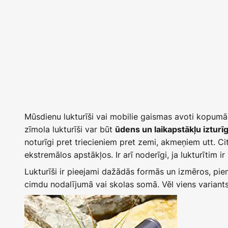
Mūsdienu lukturīši vai mobilie gaismas avoti kopumā 
zīmola lukturīši var būt
ūdens un laikapstākļu izturīg
noturīgi pret triecieniem pret zemi, akmeņiem utt. Cit
ekstremālos apstākļos. Ir arī noderīgi, ja lukturītim i
Lukturīši ir pieejami dažādās formās un izmēros, pi
cimdu nodalījumā vai skolas somā. Vēl viens variants