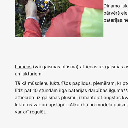
Dinamo lukt
pārvērš ele
baterijas n
Lumens
(vai gaismas plūsma) attiecas uz gaismas 
un lukturiem.
Tā kā mūsdienu lukturīšos papildus, piemēram, krip
līdz pat 10 stundām ilga baterijas darbības ilguma*
attiecībā uz gaismas plūsmu, izmantojot augstas kv
lukturus var arī apslāpēt. Atkarībā no modeļa gaism
var arī regulēt.