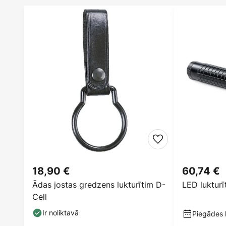
18,90 €
60,74 €
Ādas jostas gredzens lukturītim D-
LED luktur
Cell
Ir noliktavā
Piegādes l