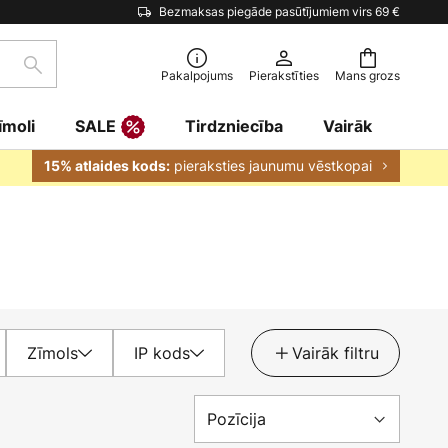
Bezmaksas piegāde pasūtījumiem virs 69 €
Meklēšana
Pakalpojums
Pierakstīties
Mans grozs
īmoli
SALE
Tirdzniecība
Vairāk
pieraksties jaunumu vēstkopai
15% atlaides kods:
Zīmols
IP kods
Vairāk filtru