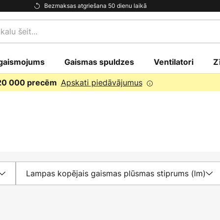
Bezmaksas atgriešana 50 dienu laikā
gaismojums
Gaismas spuldzes
Ventilatori
Z
Apskati piedāvājumus
 20 000 precēm
Lampas kopējais gaismas plūsmas stiprums (lm)