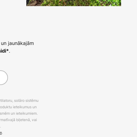
 un jaunākajām
.
idi*
latoru, solāro sistēmu
roduktu ieteikumus un
uksmēm un ieteikumiem.
rmatīvajā biļetenā, vai
.
m
.