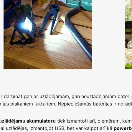
ar darbināt gan ar uzlādējamām, gan neuzlādējamām baterij
ijas plakaniem lukturiem. Nepieciešamās baterijas ir norādī
tiek izmantoti arī, piemēram, kem
uzlādējamu akumulatoru
kai uzlādējas, izmantojot USB, bet var kalpot arī kā
powerb