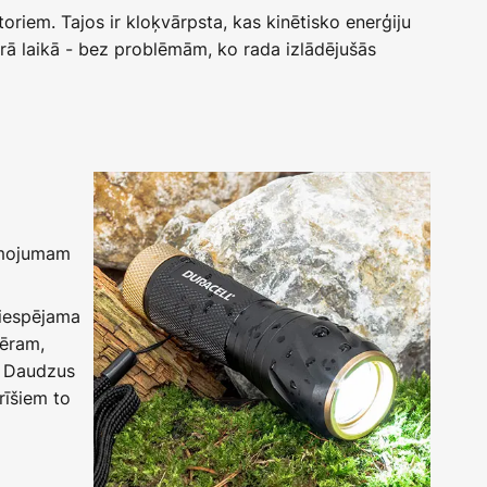
riem. Tajos ir kloķvārpsta, kas kinētisko enerģiju
kurā laikā - bez problēmām, ko rada izlādējušās
ismojumam
r iespējama
mēram,
. Daudzus
rīšiem to