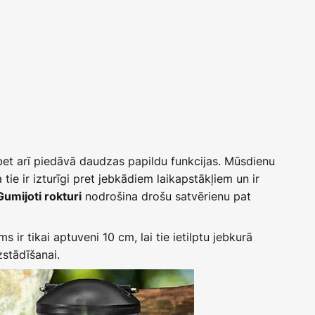
 bet arī piedāvā daudzas papildu funkcijas. Mūsdienu
 tie ir izturīgi pret jebkādiem laikapstākļiem un ir
nodrošina drošu satvērienu pat
Gumijoti rokturi
ms ir tikai aptuveni 10 cm, lai tie ietilptu jebkurā
zstādīšanai.