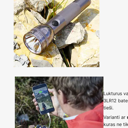
Lukturus v
3LR12 bater
tieši.
Varianti ar
kuras ne ti