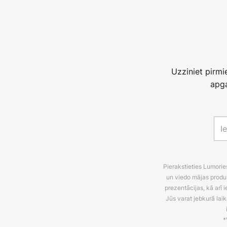
Uzziniet pirm
apga
Pierakstieties Lumori
un viedo mājas produ
prezentācijas, kā arī
Jūs varat jebkurā laik
*