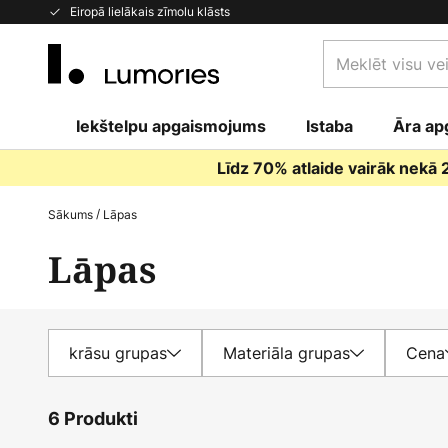
Skip
Eiropā lielākais zīmolu klāsts
to
Meklēt
Content
visu
veikalu
Iekštelpu apgaismojums
Istaba
šeit...
Āra ap
Līdz 70% atlaide vairāk nekā
Sākums
Lāpas
Lāpas
krāsu grupas
Materiāla grupas
Cena
6 Produkti