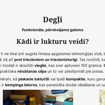
Degļi
Funkcionāla, pārnēsājama gaisma
Kādi ir lukturu veidi?
ir ne tikai ļoti augsta līmeņa apgaismes tehnoloģijas ziņā,
, kā arī
. Tas nozīmē, ka
i
pret triecieniem un triecienizturīgi
i modeļi ir absolūti
, kas sver aptuveni 100 gramus.
vieglie
r praktiska
un to var piestiprināt pie jostas.
nēsāšanas cilpa
emēram, kā
vai īpaši
, kuru garu
plakanie lukturīši
kompaktie
 ir
, kas paredzēta drošai nēsāšanai un u
kempinga laterna