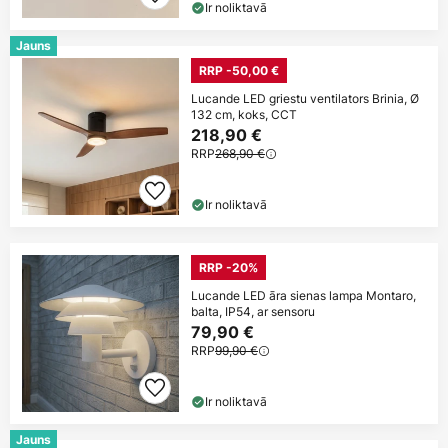
Ir noliktavā
Jauns
RRP -50,00 €
Lucande LED griestu ventilators Brinia, Ø
132 cm, koks, CCT
218,90 €
RRP
268,90 €
Ir noliktavā
RRP -20%
Lucande LED āra sienas lampa Montaro,
balta, IP54, ar sensoru
79,90 €
RRP
99,90 €
Ir noliktavā
Jauns