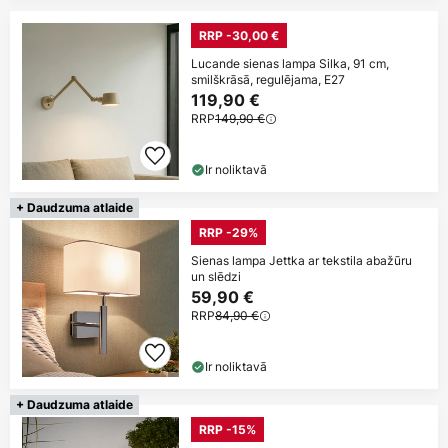
RRP -30,00 €
Lucande sienas lampa Silka, 91 cm,
smilškrāsā, regulējama, E27
119,90 €
RRP
149,90 €
Ir noliktavā
+ Daudzuma atlaide
RRP -29%
Sienas lampa Jettka ar tekstila abažūru
un slēdzi
59,90 €
RRP
84,90 €
Ir noliktavā
+ Daudzuma atlaide
RRP -15%