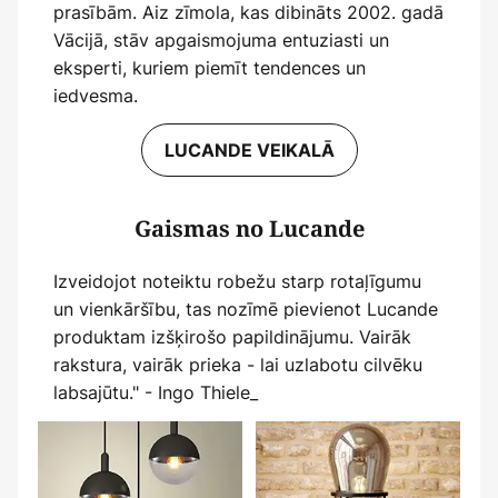
prasībām. Aiz zīmola, kas dibināts 2002. gadā
Vācijā, stāv apgaismojuma entuziasti un
eksperti, kuriem piemīt tendences un
iedvesma.
LUCANDE VEIKALĀ
Gaismas no Lucande
Izveidojot noteiktu robežu starp rotaļīgumu
un vienkāršību, tas nozīmē pievienot Lucande
produktam izšķirošo papildinājumu. Vairāk
rakstura, vairāk prieka - lai uzlabotu cilvēku
labsajūtu." - Ingo Thiele_