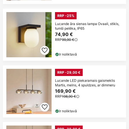
RRP -25%
Lucande āra sienas lampa Ovaali, stikls,
tumši pelēka, IP65
74,90 €
RRP
99,90 €
Ir noliktavā
RRP -29,00 €
Lucande LED piekaramais gaismeklis
Martis, melns, 4 spuldzes, ar dimmeru
169,90 €
RRP
198,90 €
Ir noliktavā