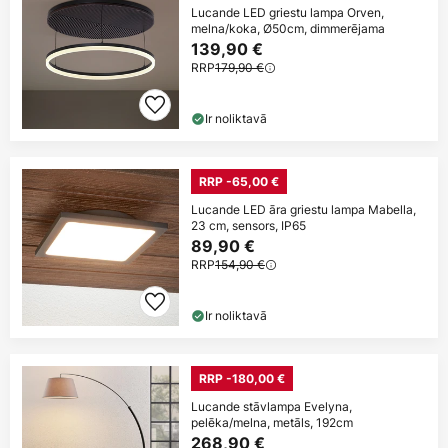
Lucande LED griestu lampa Orven,
melna/koka, Ø50cm, dimmerējama
139,90 €
RRP
179,90 €
Ir noliktavā
RRP -65,00 €
Lucande LED āra griestu lampa Mabella,
23 cm, sensors, IP65
89,90 €
RRP
154,90 €
Ir noliktavā
RRP -180,00 €
Lucande stāvlampa Evelyna,
pelēka/melna, metāls, 192cm
268,90 €