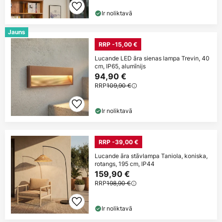
Ir noliktavā
Jauns
RRP -15,00 €
Lucande LED āra sienas lampa Trevin, 40
cm, IP65, alumīnijs
94,90 €
RRP
109,90 €
Ir noliktavā
RRP -39,00 €
Lucande āra stāvlampa Taniola, koniska,
rotangs, 195 cm, IP44
159,90 €
RRP
198,90 €
Ir noliktavā