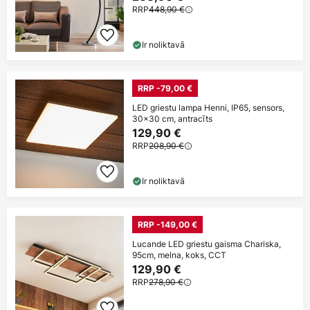
RRP
448,90 €
Ir noliktavā
RRP -79,00 €
LED griestu lampa Henni, IP65, sensors,
30x30 cm, antracīts
129,90 €
RRP
208,90 €
Ir noliktavā
RRP -149,00 €
Lucande LED griestu gaisma Chariska,
95cm, melna, koks, CCT
129,90 €
RRP
278,90 €