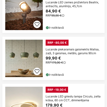
Lucande LED zemes prožektors Beatrix,
antracīts, alumīnijs, 45,7cm
84,90 €
RRP
99,90 €
Ir noliktavā
RRP -80,00 €
Lucande piekaramais gaismeklis Malisa,
zaļš, 3 gaismas, metāls, garums 90cm
99,90 €
RRP
179,90 €
Ir noliktavā
RRP -19,00 €
Lucande LED griestu lampa Circulo, zelta
krāsa, 60 cm CCT, dimmerējama
179,90 €