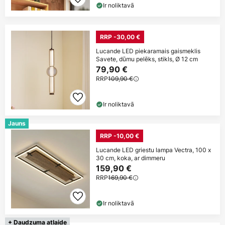
Ir noliktavā
RRP -30,00 €
Lucande LED piekaramais gaismeklis
Savete, dūmu pelēks, stikls, Ø 12 cm
79,90 €
RRP
109,90 €
Ir noliktavā
Jauns
RRP -10,00 €
Lucande LED griestu lampa Vectra, 100 x
30 cm, koka, ar dimmeru
159,90 €
RRP
169,90 €
Ir noliktavā
+ Daudzuma atlaide