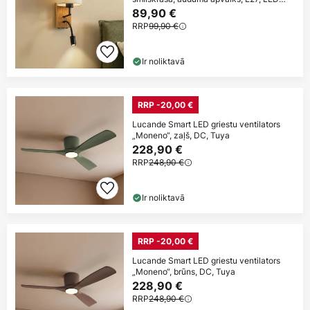
lasīšanas
89,90 €
RRP
99,90 €
Ir noliktavā
RRP -20,00 €
Lucande Smart LED griestu ventilators
„Moneno“, zaļš, DC, Tuya
228,90 €
RRP
248,90 €
Ir noliktavā
RRP -20,00 €
Lucande Smart LED griestu ventilators
„Moneno“, brūns, DC, Tuya
228,90 €
RRP
248,90 €