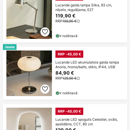
Lucande galda lampa Silka, 93 cm,
niķelis, regulējama, E27
119,90 €
RRP
159,90 €
Ir noliktavā
Jauns
RRP -45,00 €
Lucande LED akumulatora galda lampa
Anoria, hroms/balts, stikls, IP44, USB
84,90 €
RRP
129,90 €
Ir noliktavā
RRP -40,00 €
Lucande LED spogulis Celestiel, ovāls,
apsildāms, CCT, 80 cm