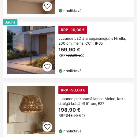
Ir noliktavā
Jauns
RRP -10,00 €
Lucande LED āra apgaismojums Nirella,
200 cm, melns, CCT, IP65
159,90 €
RRP
169,90 €
Ir noliktavā
RRP -50,00 €
Lucande piekaramā lampa Melori, koks,
dabīgā krāsā, Ø 51 cm, E27
198,90 €
RRP
248,90 €
Ir noliktavā