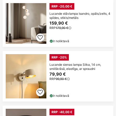
RRP -20,00 €
Lucande stāvlampa Isandro, opāls/zelts, 4
spīdes, stikls/metāls
159,90 €
RRP
179,90 €
Ir noliktavā
RRP -20%
Lucande sienas lampa Silka, 14 cm,
smilškrāsā, elastīga, ar spraudni
79,90 €
RRP
99,90 €
Ir noliktavā
RRP -40,00 €