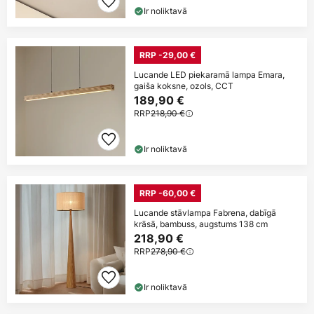
Ir noliktavā
RRP -29,00 €
Lucande LED piekaramā lampa Emara,
gaiša koksne, ozols, CCT
189,90 €
RRP
218,90 €
Ir noliktavā
RRP -60,00 €
Lucande stāvlampa Fabrena, dabīgā
krāsā, bambuss, augstums 138 cm
218,90 €
RRP
278,90 €
Ir noliktavā