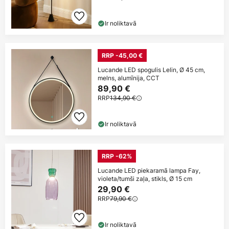
Ir noliktavā
RRP -45,00 €
Lucande LED spogulis Lelin, Ø 45 cm,
melns, alumīnija, CCT
89,90 €
RRP
134,90 €
Ir noliktavā
RRP -62%
Lucande LED piekaramā lampa Fay,
violeta/tumši zaļa, stikls, Ø 15 cm
29,90 €
RRP
79,90 €
Ir noliktavā