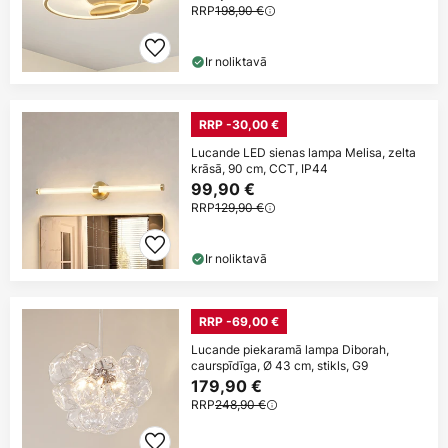
RRP
198,90 €
Ir noliktavā
RRP -30,00 €
Lucande LED sienas lampa Melisa, zelta
krāsā, 90 cm, CCT, IP44
99,90 €
RRP
129,90 €
Ir noliktavā
RRP -69,00 €
Lucande piekaramā lampa Diborah,
caurspīdīga, Ø 43 cm, stikls, G9
179,90 €
RRP
248,90 €