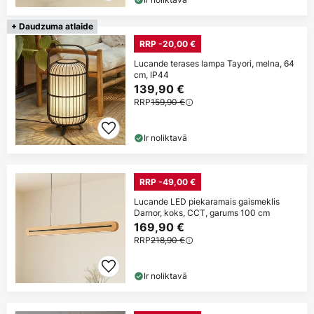
+ Daudzuma atlaide
RRP -20,00 €
Lucande terases lampa Tayori, melna, 64
cm, IP44
139,90 €
RRP
159,90 €
Ir noliktavā
RRP -49,00 €
Lucande LED piekaramais gaismeklis
Darnor, koks, CCT, garums 100 cm
169,90 €
RRP
218,90 €
Ir noliktavā