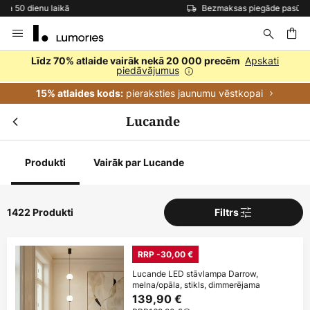
Bezmaksas piegāde pasūtījumiem virs 69 €
Skip
to
Content
ēšana
Apskati
Līdz 70% atlaide vairāk nekā 20 000 precēm
piedāvājumus
pieraksties jaunumu vēstkopai
15% atlaides kods:
Lucande
Produkti
Vairāk par Lucande
1422 Produkti
Filtrs
RRP -30,00 €
Lucande LED stāvlampa Darrow,
melna/opāla, stikls, dimmerējama
139,90 €