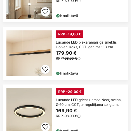
RRP
169,90 €
Ir noliktavā
RRP -19,00 €
Lucande LED piekaramais gaismeklis
Holven, koks, CCT, garums 113 cm
179,90 €
RRP
198,90 €
Ir noliktavā
RRP -29,00 €
Lucande LED griestu lampa Neor, melna,
Ø 60 cm, CCT, ar regulējamu spilgtumu
169,90 €
RRP
198,90 €
Ir noliktavā