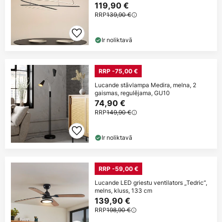
119,90 €
RRP
139,90 €
Ir noliktavā
RRP -75,00 €
Lucande stāvlampa Medira, melna, 2
gaismas, regulējama, GU10
74,90 €
RRP
149,90 €
Ir noliktavā
RRP -59,00 €
Lucande LED griestu ventilators „Tedric“,
melns, kluss, 133 cm
139,90 €
RRP
198,90 €