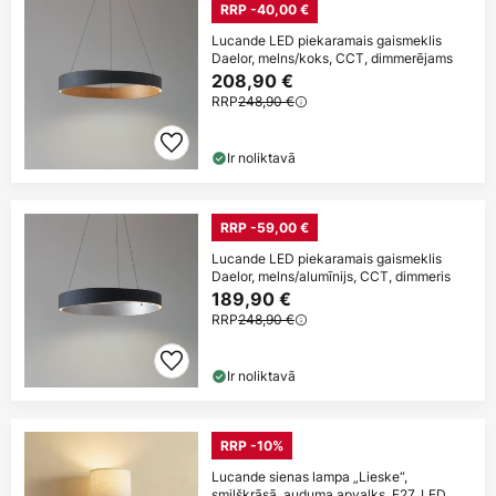
RRP -40,00 €
Lucande LED piekaramais gaismeklis
Daelor, melns/koks, CCT, dimmerējams
208,90 €
RRP
248,90 €
Ir noliktavā
RRP -59,00 €
Lucande LED piekaramais gaismeklis
Daelor, melns/alumīnijs, CCT, dimmeris
189,90 €
RRP
248,90 €
Ir noliktavā
RRP -10%
Lucande sienas lampa „Lieske“,
smilškrāsā, auduma apvalks, E27, LED