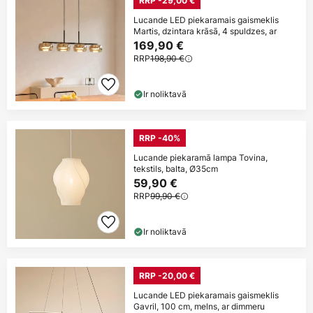
RRP -29,00 €
Lucande LED piekaramais gaismeklis
Martis, dzintara krāsā, 4 spuldzes, ar
169,90 €
RRP
198,90 €
Ir noliktavā
RRP -40%
Lucande piekaramā lampa Tovina,
tekstils, balta, Ø35cm
59,90 €
RRP
99,90 €
Ir noliktavā
RRP -20,00 €
Lucande LED piekaramais gaismeklis
Gavril, 100 cm, melns, ar dimmeru