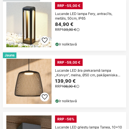
RRP -55,00 €
Lucande LED lampa Fery, antracīts,
metāls, 50cm, IP65
84,90 €
RRP
139,90 €
Ir noliktavā
Jauns
RRP -59,00 €
Lucande LED āra piekaramā lampa
„Korvyn”, melna, Ø50 cm, pakāpeniska
dimmerēšana
139,90 €
RRP
198,90 €
Ir noliktavā
RRP -56%
Lucande LED griestu lampa Tanea, 10x10