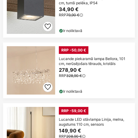
cm, tumši pelēka, IP54
34,90 €
RRP
79,90 €
Ir noliktavā
RRP -50,00 €
Lucande piekaramā lampa Bellora, 101
cm, nerūsējošais tērauds, kristāls
278,90 €
RRP
328,90 €
Ir noliktavā
RRP -59,00 €
Lucande LED stāvlampa Linija, melna,
augstums 110 cm, sensors
149,90 €
RRP
208,90 €