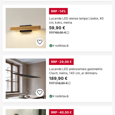
RRP -14%
Lucande LED sienas lampa Lieske, 40
cm, koks, melna
59,90 €
RRP
69,90 €
Ir noliktavā
RRP -29,00 €
Lucande LED piekaramais gaismeklis
Clavit, melns, 140 cm, ar dimmeru
189,90 €
RRP
218,90 €
Ir noliktavā
RRP -40,00 €