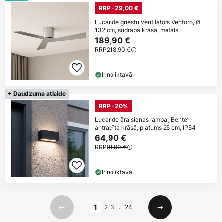
RRP -29,00 €
Lucande griestu ventilators Ventoro, Ø
132 cm, sudraba krāsā, metāls
189,90 €
RRP
218,90 €
Ir noliktavā
+ Daudzuma atlaide
RRP -20%
Lucande āra sienas lampa „Bente“,
antracīta krāsā, platums 25 cm, IP54
64,90 €
RRP
81,90 €
Ir noliktavā
Lapa
1
2
3
...
24
Iepriekšējais
Nākamais