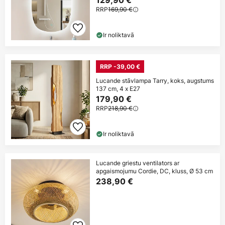
129,90 €
RRP
169,90 €
Ir noliktavā
RRP -39,00 €
Lucande stāvlampa Tarry, koks, augstums
137 cm, 4 x E27
179,90 €
RRP
218,90 €
Ir noliktavā
Lucande griestu ventilators ar
apgaismojumu Cordie, DC, kluss, Ø 53 cm
238,90 €