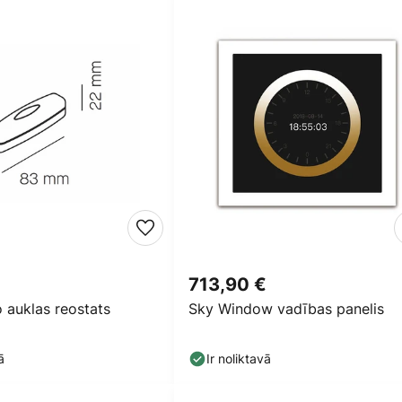
713,90 €
 auklas reostats
Sky Window vadības panelis
ā
Ir noliktavā