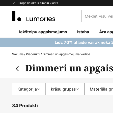
Skip
Eiropā lielākais zīmolu klāsts
to
Meklēt
Content
visu
veikalu
Iekštelpu apgaismojums
Istaba
šeit...
Āra ap
Līdz 70% atlaide vairāk nekā
Sākums
Piederumi
Dimmeri un apgaismojuma vadība
Dimmeri un apgai
Kategorija
krāsu grupas
Materiāla g
34 Produkti