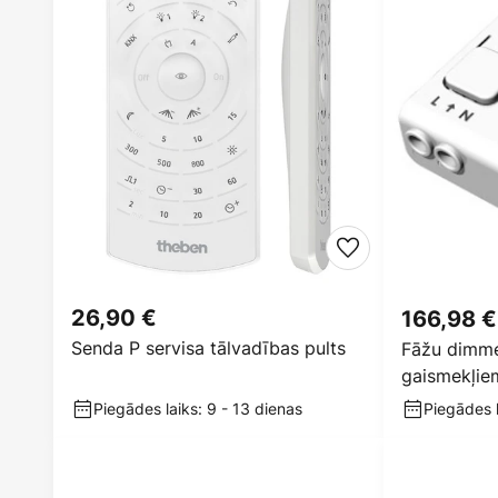
26,90 €
166,98 €
Senda P servisa tālvadības pults
Fāžu dimme
gaismekļie
Piegādes laiks: 9 - 13 dienas
Piegādes l