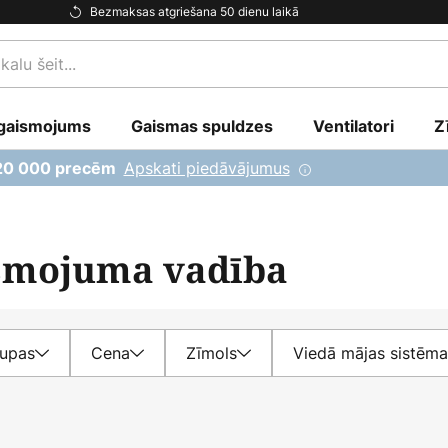
Bezmaksas atgriešana 50 dienu laikā
gaismojums
Gaismas spuldzes
Ventilatori
Z
Apskati piedāvājumus
 20 000 precēm
smojuma vadība
rupas
Cena
Zīmols
Viedā mājas sistēma