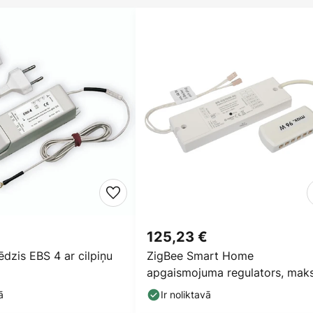
125,23 €
ēdzis EBS 4 ar cilpiņu
ZigBee Smart Home
apgaismojuma regulators, maks
96W LED 24
ā
Ir noliktavā