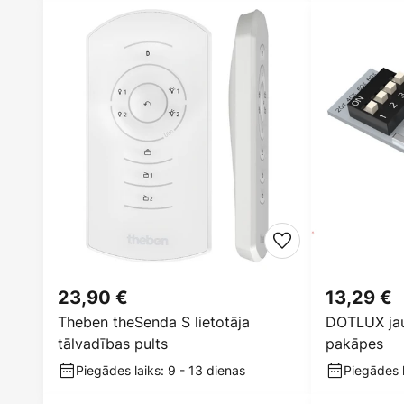
23,90 €
13,29 €
Theben theSenda S lietotāja
DOTLUX jau
tālvadības pults
pakāpes
Piegādes laiks: 9 - 13 dienas
Piegādes l