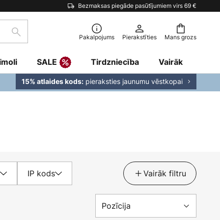
Bezmaksas piegāde pasūtījumiem virs 69 €
Meklēšana
Pakalpojums
Pierakstīties
Mans grozs
īmoli
SALE
Tirdzniecība
Vairāk
pieraksties jaunumu vēstkopai
15% atlaides kods:
IP kods
Vairāk filtru