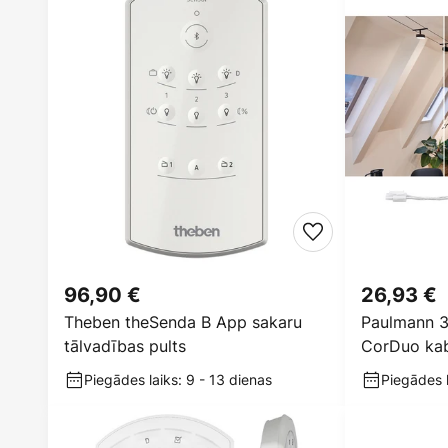
96,90 €
26,93 €
Theben theSenda B App sakaru
Paulmann 3
tālvadības pults
CorDuo kabe
Piegādes laiks: 9 - 13 dienas
Piegādes l