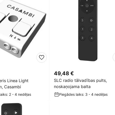
49,48 €
SLC radio tālvadības pults,
ris Linea Light
noskaņojama balta
m, Casambi
aiks: 2 - 4 nedēļas
Piegādes laiks: 3 - 4 nedēļas