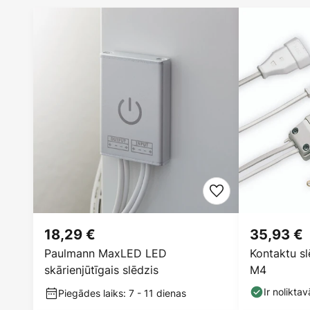
18,29 €
35,93 €
Paulmann MaxLED LED
Kontaktu sl
skārienjūtīgais slēdzis
M4
Ir noliktav
Piegādes laiks: 7 - 11 dienas