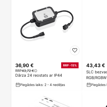
36,90 €
43,43 €
RRP -15%
RRP
43,72 €
SLC bezvad
Dārza 24 reostats ar IP44
RGB/RGBW
Piegādes laiks: 2 - 4 nedēļas
Piegādes l