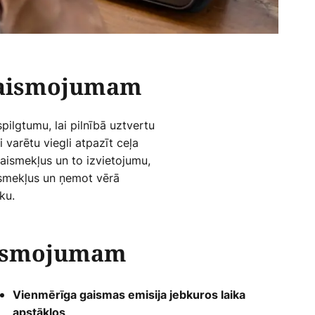
pgaismojumam
pilgtumu, lai pilnībā uztvertu
 varētu viegli atpazīt ceļa
gaismekļus un to izvietojumu,
ismekļus un ņemot vērā
ku.
gaismojumam
Vienmērīga gaismas emisija jebkuros laika
apstākļos