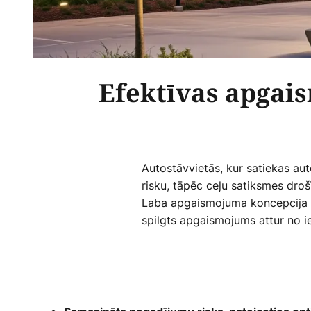
Efektīvas apgai
Autostāvvietās, kur satiekas auto
risku, tāpēc ceļu satiksmes dro
Laba apgaismojuma koncepcija pal
spilgts apgaismojums attur no 