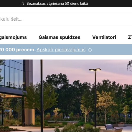
Bezmaksas atgriešana 50 dienu laikā
gaismojums
Gaismas spuldzes
Ventilatori
Z
Apskati piedāvājumus
 20 000 precēm