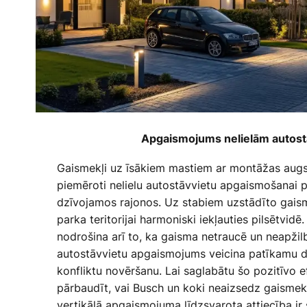
Apgaismojums nelielām autos
Gaismekļi uz īsākiem mastiem ar montāžas augs
piemēroti nelielu autostāvvietu apgaismošanai p
dzīvojamos rajonos. Uz stabiem uzstādīto gais
parka teritorijai harmoniski iekļauties pilsētvi
nodrošina arī to, ka gaisma netraucē un neapžil
autostāvvietu apgaismojums veicina patīkamu d
konfliktu novēršanu. Lai saglabātu šo pozitīvo efe
pārbaudīt, vai Busch un koki neaizsedz gaismek
vertikālā apgaismojuma līdzsvarota attiecība ir sv