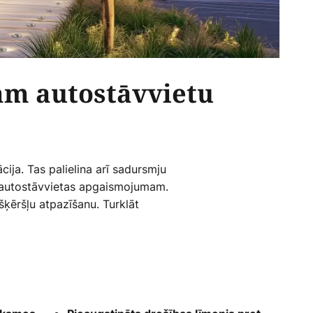
ām autostāvvietu
ācija. Tas palielina arī sadursmju
r autostāvvietas apgaismojumam.
šķēršļu atpazīšanu. Turklāt