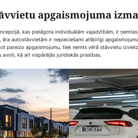
āvvietu apgaismojuma izm
epcijā, kas pielāgota individuālām vajadzībām, ir ņemtas 
, āra autostāvvietām ir nepieciešami atšķirīgi apgaismojum
t pareizo apgaismojumu, tiek ņemts vērā stāvvietu izvieto
 avoti, kā arī vispārējās juridiskās prasības.