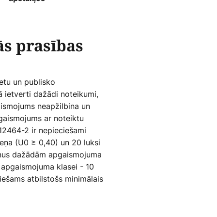
s prasības
etu un publisko
 ietverti dažādi noteikumi,
gaismojums neapžilbina un
pgaismojums ar noteiktu
12464-2 ir nepieciešami
meņa (U0 ≥ 0,40) un 20 luksi
meņus dažādām apgaismojuma
2 apgaismojuma klasei - 10
eciešams atbilstošs minimālais