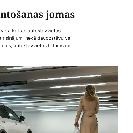
antošanas jomas
vērā katras autostāvvietas
a risinājumi nekā daudzstāvu vai
jums, autostāvvietas lielums un