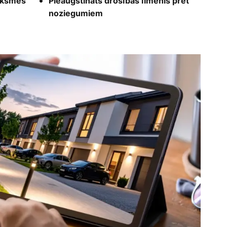
tiksmes
Pieaugstināts drošības līmenis pret
noziegumiem