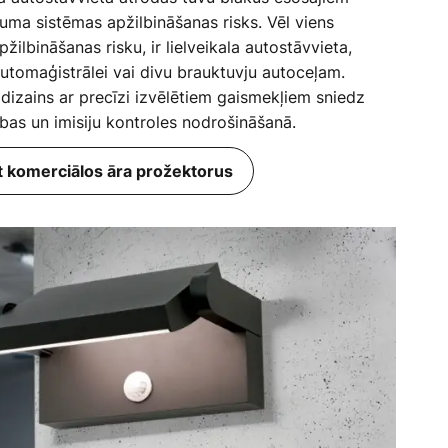
uma sistēmas apžilbināšanas risks. Vēl viens
pžilbināšanas risku, ir lielveikala autostāvvieta,
automaģistrālei vai divu brauktuvju autoceļam.
dizains ar precīzi izvēlētiem gaismekļiem sniedz
bas un imisiju kontroles nodrošināšanā.
et komerciālos āra prožektorus