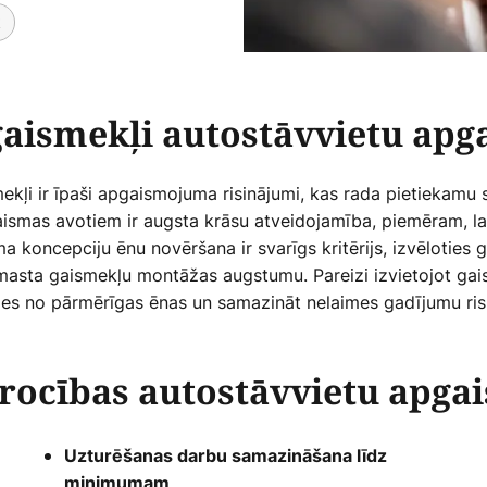
t
aismekļi autostāvvietu a
kļi ir īpaši apgaismojuma risinājumi, kas rada pietiekamu s
aismas avotiem ir augsta krāsu atveidojamība, piemēram, lai
 koncepciju ēnu novēršana ir svarīgs kritērijs, izvēloties 
 masta gaismekļu montāžas augstumu. Pareizi izvietojot ga
īties no pārmērīgas ēnas un samazināt nelaimes gadījumu ris
rocības autostāvvietu ap
Uzturēšanas darbu samazināšana līdz
minimumam