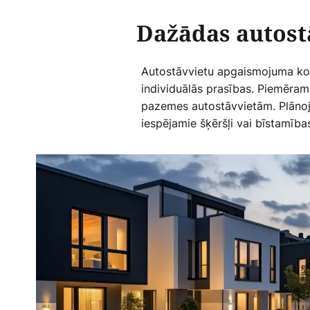
Dažādas autost
Autostāvvietu apgaismojuma konc
individuālās prasības. Piemēram
pazemes autostāvvietām. Plānojo
iespējamie šķēršļi vai bīstamības