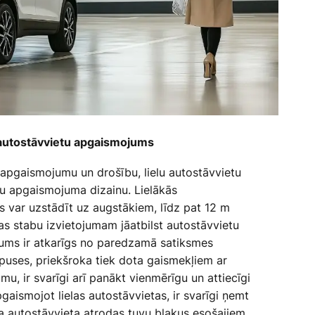
 autostāvvietu apgaismojums
 apgaismojumu un drošību, lielu autostāvvietu
u apgaismojuma dizainu. Lielākās
s var uzstādīt uz augstākiem, līdz pat 12 m
s stabu izvietojumam jāatbilst autostāvvietu
ums ir atkarīgs no paredzamā satiksmes
s puses, priekšroka tiek dota gaismekļiem ar
, ir svarīgi arī panākt vienmērīgu un attiecīgi
ismojot lielas autostāvvietas, ir svarīgi ņemt
. Ja autostāvvieta atrodas tuvu blakus esošajiem