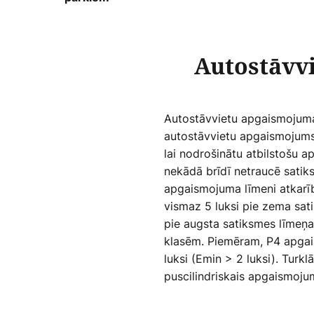
Autostāvv
Autostāvvietu apgaismojuma 
autostāvvietu apgaismojums"
lai nodrošinātu atbilstošu a
nekādā brīdī netraucē satik
apgaismojuma līmeni atkarīb
vismaz 5 luksi pie zema sati
pie augsta satiksmes līmeņ
klasēm. Piemēram, P4 apgais
luksi (Emin > 2 luksi). Turkl
puscilindriskais apgaismoju