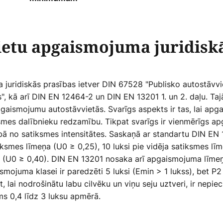
ietu apgaismojuma juridiskā
juridiskās prasības ietver DIN 67528 "Publisko autostāvvi
, kā arī DIN EN 12464-2 un DIN EN 13201 1. un 2. daļu. Tajā
pgaismojumu autostāvvietās. Svarīgs aspekts ir tas, lai ap
smes dalībnieku redzamību. Tikpat svarīgs ir vienmērīgs a
ā no satiksmes intensitātes. Saskaņā ar standartu DIN EN 
ksmes līmeņa (U0 ≥ 0,25), 10 luksi pie vidēja satiksmes lī
a (U0 ≥ 0,40). DIN EN 13201 nosaka arī apgaismojuma lī
mojuma klasei ir paredzēti 5 luksi (Emin > 1 lukss), bet P
āt, lai nodrošinātu labu cilvēku un viņu seju uztveri, ir nepi
ms 0,4 līdz 3 luksu apmērā.