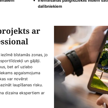
timāliem
Irientēšanās palīglīdzeklis visiem sa
dalībniekiem
rojekts ar
ssional
iezīmē bīstamās zonas, jo
sportlīdzekļi un gājēji.
us, bet arī uzlabo
etiekams apgaismojuma
kas var novērst
azināt laupīšanas risku.
ma dizaina ekspertiem ar