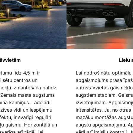
tāvvietām
Lielu
tumu līdz 4,5 m ir
Lai nodrošinātu optimālu
ilsētu centros un
apgaismojums prasa īpaš
mekļu izmantošana palīdz
autostāvvietās gaismekļu
dē. Zemais masta augstums
augstiem stabiem. Gaisma
bina kaimiņus. Tādējādi
izvietojumam. Apgaismoj
zīves vidi un iespējamu
intensitātes. Ja, no otra
ktu, ir svarīgi regulāri
mazāku montāžas augstumu
ļu gaismu. Horizontālā un
augstu apgaismojumu. Apga
arīga arī tādēļ, lai
vērā arī imisiju kontroli