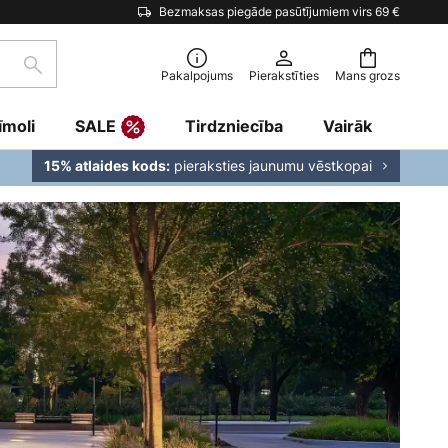
Bezmaksas piegāde pasūtījumiem virs 69 €
Meklēšana
Pakalpojums
Pierakstīties
Mans grozs
īmoli
SALE
Tirdzniecība
Vairāk
pieraksties jaunumu vēstkopai
15% atlaides kods: