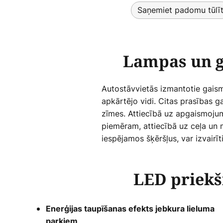
Saņemiet padomu tūlī
Lampas un g
Autostāvvietās izmantotie gaisme
apkārtējo vidi. Citas prasības g
zīmes. Attiecībā uz apgaismojuma
piemēram, attiecībā uz ceļa un
iespējamos šķēršļus, var izvair
LED priekš
Enerģijas taupīšanas efekts jebkura lieluma
parkiem