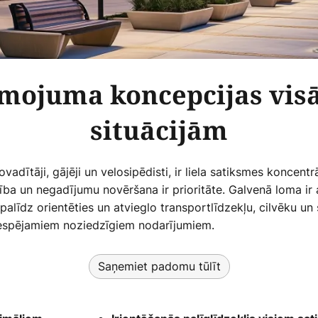
smojuma koncepcijas vis
situācijām
vadītāji, gājēji un velosipēdisti, ir liela satiksmes koncentr
šība un negadījumu novēršana ir prioritāte. Galvenā loma i
īdz orientēties un atvieglo transportlīdzekļu, cilvēku un 
iespējamiem noziedzīgiem nodarījumiem.
Saņemiet padomu tūlīt