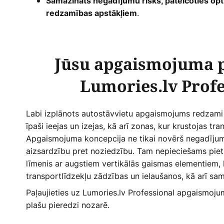
Samazināts negadījumu risks, pateicoties op
.
redzamības apstākļiem
Jūsu apgaismojuma p
Lumories.lv Profe
Labi izplānots autostāvvietu apgaismojums redzami 
īpaši ieejas un izejas, kā arī zonas, kur krustojas tran
Apgaismojuma koncepcija ne tikai novērš negadījum
aizsardzību pret noziedzību. Tam nepieciešams pi
līmenis ar augstiem vertikālās gaismas elementiem, 
transportlīdzekļu zādzības un ielaušanos, kā arī sam
Paļaujieties uz Lumories.lv Professional apgaismoju
plašu pieredzi nozarē.