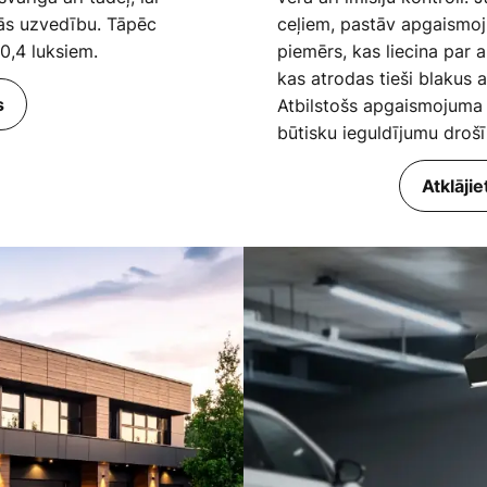
tās uzvedību. Tāpēc
ceļiem, pastāv apgaismoj
0,4 luksiem.
piemērs, kas liecina par a
kas atrodas tieši blakus 
s
Atbilstošs apgaismojuma 
būtisku ieguldījumu drošī
Atklāji