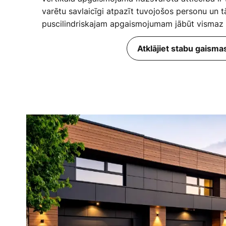
varētu savlaicīgi atpazīt tuvojošos personu un 
puscilindriskajam apgaismojumam jābūt vismaz 
Atklājiet stabu gaisma