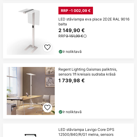
RRP -1 002,09 €
LED stāvlampa eva place 2D2E RAL 9016
balta
2 149,90 €
RRP
3 151,99 €
Ir noliktavā
Regent Lighting Gaismas paliktnis,
sensors 1fl kreisais sudraba krāsā
1 739,98 €
Ir noliktavā
LED stāvlampa Lavigo Core DPS
12500/840/R/G1 melna, sensors