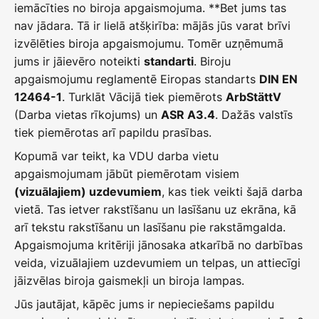
iemācīties no biroja apgaismojuma. **Bet jums tas
nav jādara. Tā ir lielā atšķirība: mājās jūs varat brīvi
izvēlēties biroja apgaismojumu. Tomēr uzņēmumā
jums ir jāievēro noteikti
. Biroju
standarti
apgaismojumu reglamentē Eiropas standarts
DIN EN
. Turklāt Vācijā tiek piemērots
12464-1
ArbStättV
(Darba vietas rīkojums) un
. Dažās valstīs
ASR A3.4
tiek piemērotas arī papildu prasības.
Kopumā var teikt, ka VDU darba vietu
apgaismojumam jābūt piemērotam visiem
, kas tiek veikti šajā darba
(vizuālajiem) uzdevumiem
vietā. Tas ietver rakstīšanu un lasīšanu uz ekrāna, kā
arī tekstu rakstīšanu un lasīšanu pie rakstāmgalda.
Apgaismojuma kritēriji jānosaka atkarībā no darbības
veida, vizuālajiem uzdevumiem un telpas, un attiecīgi
jāizvēlas biroja gaismekļi un biroja lampas.
Jūs jautājat, kāpēc jums ir nepieciešams papildu