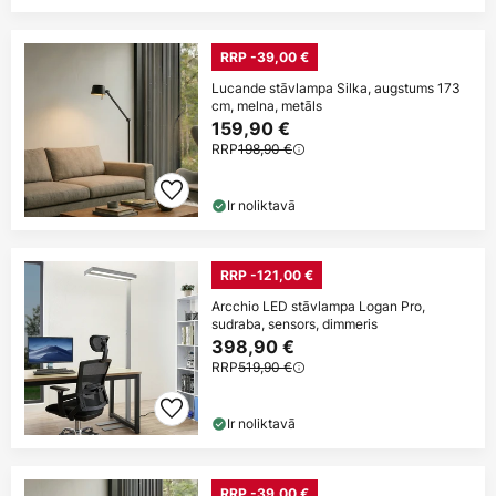
RRP -39,00 €
Lucande stāvlampa Silka, augstums 173
cm, melna, metāls
159,90 €
RRP
198,90 €
Ir noliktavā
RRP -121,00 €
Arcchio LED stāvlampa Logan Pro,
sudraba, sensors, dimmeris
398,90 €
RRP
519,90 €
Ir noliktavā
RRP -39,00 €