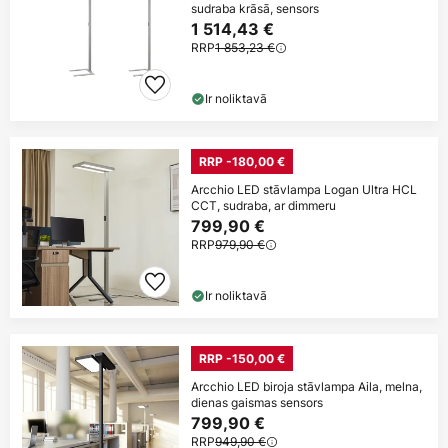
sudraba krāsā, sensors
1 514,43 €
RRP
1 853,23 €
Ir noliktavā
RRP -180,00 €
Arcchio LED stāvlampa Logan Ultra HCL
CCT, sudraba, ar dimmeru
799,90 €
RRP
979,90 €
Ir noliktavā
RRP -150,00 €
Arcchio LED biroja stāvlampa Aila, melna,
dienas gaismas sensors
799,90 €
RRP
949,90 €