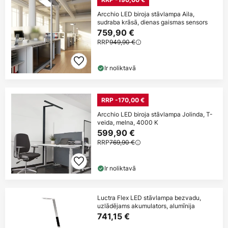
Arcchio LED biroja stāvlampa Aila,
sudraba krāsā, dienas gaismas sensors
759,90 €
RRP
949,90 €
Ir noliktavā
RRP -170,00 €
Arcchio LED biroja stāvlampa Jolinda, T-
veida, melna, 4000 K
599,90 €
RRP
769,90 €
Ir noliktavā
Luctra Flex LED stāvlampa bezvadu,
uzlādējams akumulators, alumīnija
741,15 €