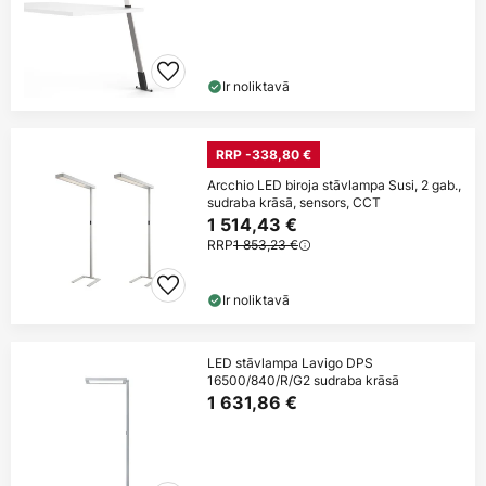
Ir noliktavā
RRP -338,80 €
Arcchio LED biroja stāvlampa Susi, 2 gab.,
sudraba krāsā, sensors, CCT
1 514,43 €
RRP
1 853,23 €
Ir noliktavā
LED stāvlampa Lavigo DPS
16500/840/R/G2 sudraba krāsā
1 631,86 €