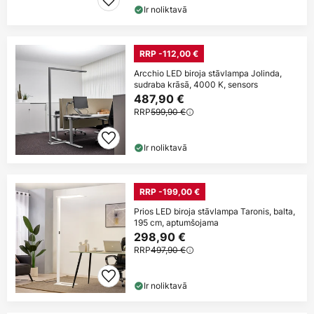
Ir noliktavā
RRP -112,00 €
Arcchio LED biroja stāvlampa Jolinda,
sudraba krāsā, 4000 K, sensors
487,90 €
RRP
599,90 €
Ir noliktavā
RRP -199,00 €
Prios LED biroja stāvlampa Taronis, balta,
195 cm, aptumšojama
298,90 €
RRP
497,90 €
Ir noliktavā