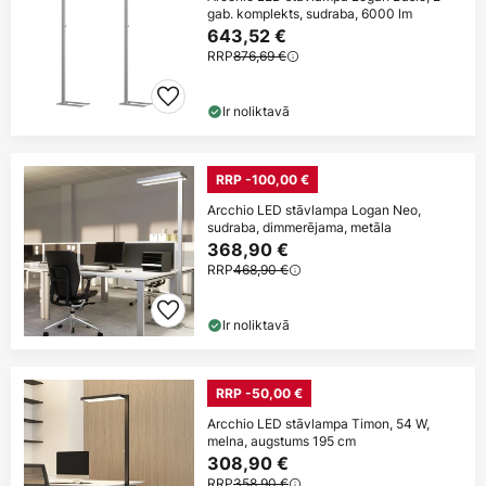
gab. komplekts, sudraba, 6000 lm
643,52 €
RRP
876,69 €
Ir noliktavā
RRP -100,00 €
Arcchio LED stāvlampa Logan Neo,
sudraba, dimmerējama, metāla
368,90 €
RRP
468,90 €
Ir noliktavā
RRP -50,00 €
Arcchio LED stāvlampa Timon, 54 W,
melna, augstums 195 cm
308,90 €
RRP
358,90 €