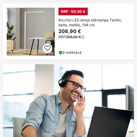
RRP -50,00 €
Arcchio LED biroja stāvlampa Tamilo,
balta, metāls, 194 cm
208,90 €
RRP
258,90 €
Ir noliktavā