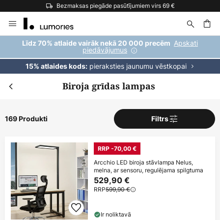
Bezmaksas piegāde pasūtījumiem virs 69 €
Skip
to
Content
ēšana
Apskati
Līdz 70% atlaide vairāk nekā 20 000 precēm
piedāvājumus
pieraksties jaunumu vēstkopai
15% atlaides kods:
Biroja grīdas lampas
169 Produkti
Filtrs
RRP -70,00 €
Arcchio LED biroja stāvlampa Nelus,
melna, ar sensoru, regulējama spilgtuma
529,90 €
RRP
599,90 €
Ir noliktavā