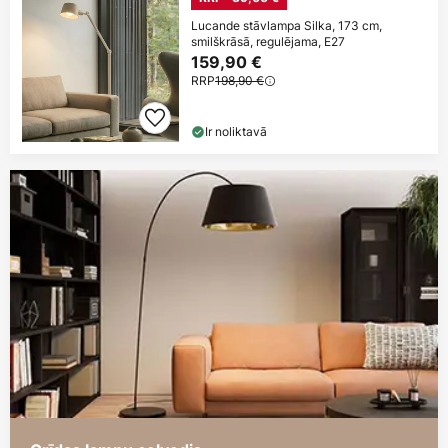
Lucande stāvlampa Silka, 173 cm,
smilškrāsā, regulējama, E27
159,90 €
RRP
198,90 €
Ir noliktavā