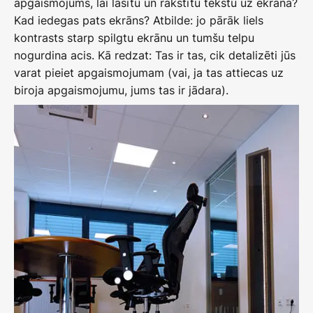
apgaismojums, lai lasītu un rakstītu tekstu uz ekrāna?
Kad iedegas pats ekrāns? Atbilde: jo pārāk liels
kontrasts starp spilgtu ekrānu un tumšu telpu
nogurdina acis. Kā redzat: Tas ir tas, cik detalizēti jūs
varat pieiet apgaismojumam (vai, ja tas attiecas uz
biroja apgaismojumu, jums tas ir jādara).