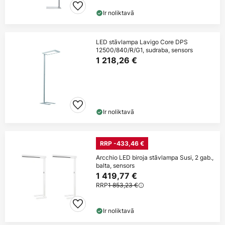
Ir noliktavā
LED stāvlampa Lavigo Core DPS
12500/840/R/G1, sudraba, sensors
1 218,26 €
Ir noliktavā
RRP -433,46 €
Arcchio LED biroja stāvlampa Susi, 2 gab.,
balta, sensors
1 419,77 €
RRP
1 853,23 €
Ir noliktavā