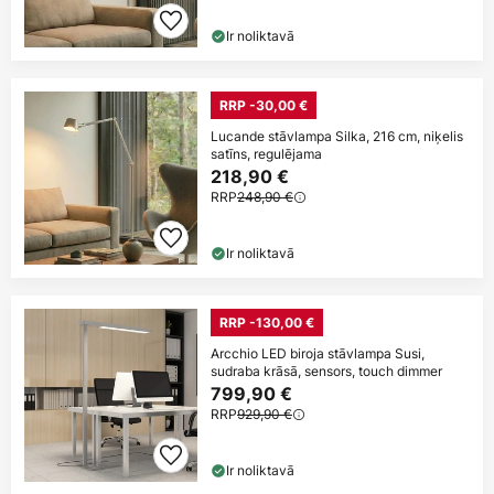
Ir noliktavā
RRP -30,00 €
Lucande stāvlampa Silka, 216 cm, niķelis
satīns, regulējama
218,90 €
RRP
248,90 €
Ir noliktavā
RRP -130,00 €
Arcchio LED biroja stāvlampa Susi,
sudraba krāsā, sensors, touch dimmer
799,90 €
RRP
929,90 €
Ir noliktavā