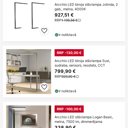
Arcchio LED biroja stāvlampa Jolinda, 2
gab., melna, 4000K
927,51 €
RRP
1 195,56 €
Ir noliktavā
RRP -130,00 €
Arcchio LED biroja stāvlampa Susi,
sudraba, sensors, reostats, CCT
799,90 €
RRP
929,90 €
Ir noliktavā
RRP -100,00 €
Arcchio LED stāvlampa Logan Basic,
melna, 7500 lm, dimmerējama
338,90 €