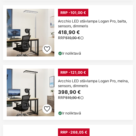
RRP -101,00 €
Arcchio LED stāvlampa Logan Pro, balta,
sensors, dimmeris
418,90 €
RRP
519,90 €
Ir noliktavā
RRP -121,00 €
Arcchio LED stāvlampa Logan Pro, melna,
sensors, dimmeris
398,90 €
RRP
519,90 €
Ir noliktavā
RRP -268,05 €