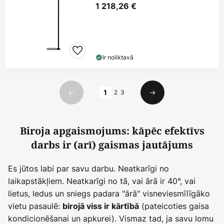
1 218,26 €
Ir noliktavā
Lapa
1
2
3
Iepriekšējais
Nākamais
Biroja apgaismojums: kāpēc efektīvs
darbs ir (arī) gaismas jautājums
Es jūtos labi par savu darbu. Neatkarīgi no
laikapstākļiem. Neatkarīgi no tā, vai ārā ir 40°, vai
lietus, ledus un sniegs padara "ārā" visneviesmīlīgāko
vietu pasaulē:
(pateicoties gaisa
birojā viss ir kārtībā
kondicionēšanai un apkurei). Vismaz tad, ja savu lomu