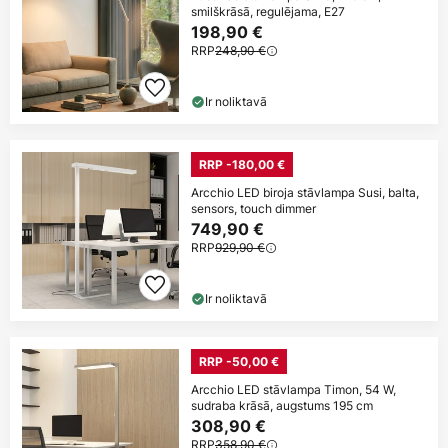
smilškrāsā, regulējama, E27
198,90 €
RRP
248,90 €
Ir noliktavā
RRP -180,00 €
Arcchio LED biroja stāvlampa Susi, balta,
sensors, touch dimmer
749,90 €
RRP
929,90 €
Ir noliktavā
RRP -50,00 €
Arcchio LED stāvlampa Timon, 54 W,
sudraba krāsā, augstums 195 cm
308,90 €
RRP
358,90 €