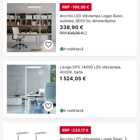
RRP -100,00 €
Arcchio LED stāvlampa Logan Basic,
sudraba, 6000 lm, dimmerējama
338,90 €
RRP
438,90 €
Ir noliktavā
Lavigo DPS 14000 LED stāvlampa,
4000K, balta
1 524,05 €
Ir noliktavā
RRP -233,17 €
Arcchio LED stāvlampa Logan Basic, 2