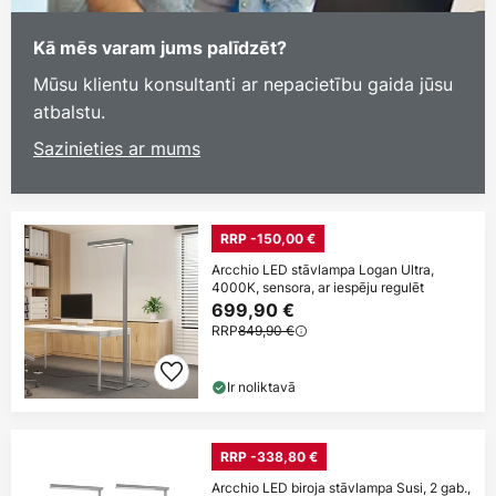
Kā mēs varam jums palīdzēt?
Mūsu klientu konsultanti ar nepacietību gaida jūsu
atbalstu.
Sazinieties ar mums
RRP -150,00 €
Arcchio LED stāvlampa Logan Ultra,
4000K, sensora, ar iespēju regulēt
699,90 €
RRP
849,90 €
Ir noliktavā
RRP -338,80 €
Arcchio LED biroja stāvlampa Susi, 2 gab.,