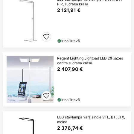
PIR, sudraba krāsā
2 121,91 €
Ir noliktavā
Regent Lighting Lightpad LED 2fl bāzes
centrs sudraba krāsā
2 407,90 €
Ir noliktavā
LED stāvlampa Yara.single VTL, BT, LTX,
melna
2 376,74 €