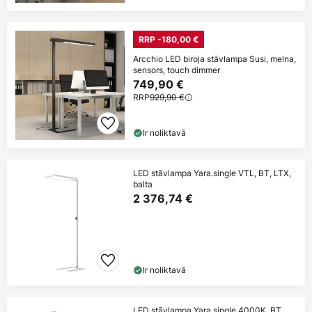
RRP -180,00 €
Arcchio LED biroja stāvlampa Susi, melna,
sensors, touch dimmer
749,90 €
RRP
929,90 €
Ir noliktavā
LED stāvlampa Yara.single VTL, BT, LTX,
balta
2 376,74 €
Ir noliktavā
LED stāvlampa Yara.single 4000K, BT,