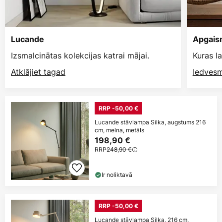
Lucande
Apgais
Izsmalcinātas kolekcijas katrai mājai.
Kuras l
Atklājiet tagad
Iedvesm
RRP -50,00 €
Lucande stāvlampa Silka, augstums 216
cm, melna, metāls
198,90 €
RRP
248,90 €
Ir noliktavā
RRP -50,00 €
Lucande stāvlampa Silka, 216 cm,