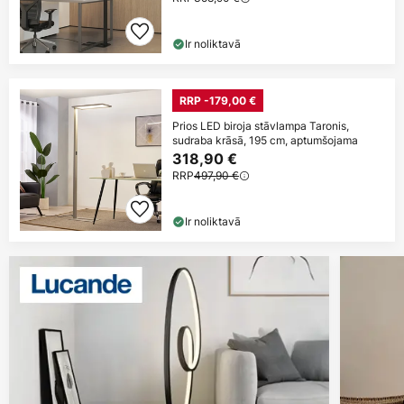
Ir noliktavā
RRP -179,00 €
Prios LED biroja stāvlampa Taronis,
sudraba krāsā, 195 cm, aptumšojama
318,90 €
RRP
497,90 €
Ir noliktavā