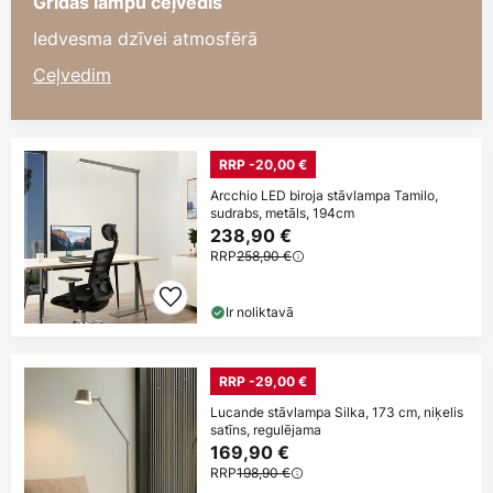
Grīdas lampu ceļvedis
Iedvesma dzīvei atmosfērā
Ceļvedim
RRP -20,00 €
Arcchio LED biroja stāvlampa Tamilo,
sudrabs, metāls, 194cm
238,90 €
RRP
258,90 €
Ir noliktavā
RRP -29,00 €
Lucande stāvlampa Silka, 173 cm, niķelis
satīns, regulējama
169,90 €
RRP
198,90 €