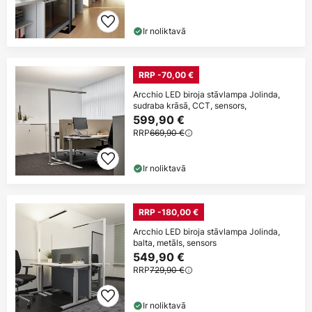
Ir noliktavā
RRP -70,00 €
Arcchio LED biroja stāvlampa Jolinda,
sudraba krāsā, CCT, sensors,
599,90 €
RRP
669,90 €
Ir noliktavā
RRP -180,00 €
Arcchio LED biroja stāvlampa Jolinda,
balta, metāls, sensors
549,90 €
RRP
729,90 €
Ir noliktavā