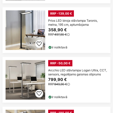
RRP -139,00 €
Prios LED biroja stāvlampa Taronis,
melna, 195 cm, aptumšojama
358,90 €
RRP
497,90 €
Ir noliktavā
RRP -50,00 €
Arcchio LED stāvlampa Logan Ultra, CCT,
sensors, regulējams gaismas stiprums
799,90 €
RRP
849,90 €
Ir noliktavā
RRP -190,00 €