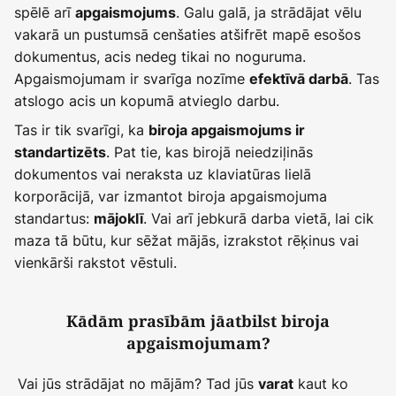
spēlē arī
. Galu galā, ja strādājat vēlu
apgaismojums
vakarā un pustumsā cenšaties atšifrēt mapē esošos
dokumentus, acis nedeg tikai no noguruma.
Apgaismojumam ir svarīga nozīme
. Tas
efektīvā darbā
atslogo acis un kopumā atvieglo darbu.
Tas ir tik svarīgi, ka
biroja apgaismojums ir
. Pat tie, kas birojā neiedziļinās
standartizēts
dokumentos vai neraksta uz klaviatūras lielā
korporācijā, var izmantot biroja apgaismojuma
standartus:
. Vai arī jebkurā darba vietā, lai cik
mājoklī
maza tā būtu, kur sēžat mājās, izrakstot rēķinus vai
vienkārši rakstot vēstuli.
Kādām prasībām jāatbilst biroja
apgaismojumam?
Vai jūs strādājat no mājām? Tad jūs
kaut ko
varat