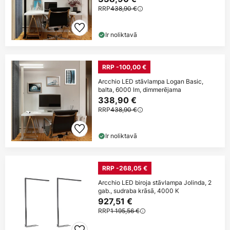
RRP
438,90 €
Ir noliktavā
RRP -100,00 €
Arcchio LED stāvlampa Logan Basic,
balta, 6000 lm, dimmerējama
338,90 €
RRP
438,90 €
Ir noliktavā
RRP -268,05 €
Arcchio LED biroja stāvlampa Jolinda, 2
gab., sudraba krāsā, 4000 K
927,51 €
RRP
1 195,56 €