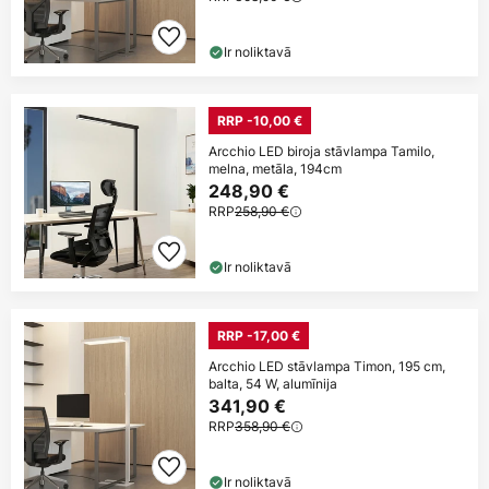
Ir noliktavā
RRP -10,00 €
Arcchio LED biroja stāvlampa Tamilo,
melna, metāla, 194cm
248,90 €
RRP
258,90 €
Ir noliktavā
RRP -17,00 €
Arcchio LED stāvlampa Timon, 195 cm,
balta, 54 W, alumīnija
341,90 €
RRP
358,90 €
Ir noliktavā