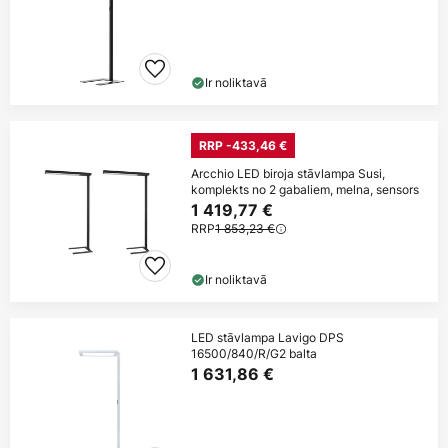
Ir noliktavā
RRP -433,46 €
Arcchio LED biroja stāvlampa Susi,
komplekts no 2 gabaliem, melna, sensors
1 419,77 €
RRP
1 853,23 €
Ir noliktavā
LED stāvlampa Lavigo DPS
16500/840/R/G2 balta
1 631,86 €