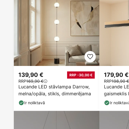
139,90 €
179,90 €
RRP -30,00 €
RRP
169,90 €
RRP
198,90 €
Lucande LED stāvlampa Darrow,
Lucande LE
melna/opāla, stikls, dimmerējama
gaismeklis 
garums 113
Ir noliktavā
Ir noliktav