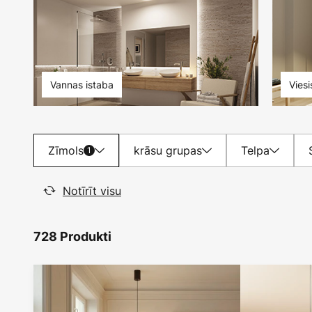
Vannas istaba
Vies
Zīmols
krāsu grupas
Telpa
1
Notīrīt visu
728 Produkti