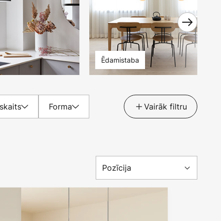
Ēdamistaba
skaits
Forma
Vairāk filtru