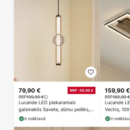
79,90 €
159,90 €
RRP -30,00 €
RRP
109,90 €
RRP
169,90 €
Lucande LED piekaramais
Lucande LE
gaismeklis Savete, dūmu pelēks,
Vectra, 100
stikls, Ø 12 cm
dimmeru
Ir noliktavā
Ir noliktav