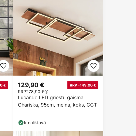
129,90 €
0 €
RRP -149,00 €
RRP
278,90 €
Lucande LED griestu gaisma
Chariska, 95cm, melna, koks, CCT
Ir noliktavā