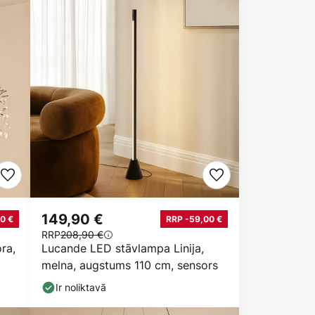
149,90 €
0 €
RRP -59,00 €
RRP
208,90 €
ra,
Lucande LED stāvlampa Linija,
melna, augstums 110 cm, sensors
Ir noliktavā