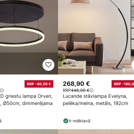
268,90 €
RRP -40,00 €
RRP -180,0
RRP
448,90 €
D griestu lampa Orven,
Lucande stāvlampa Evelyna,
a, Ø50cm, dimmerējama
pelēka/melna, metāls, 192cm
ā
Ir noliktavā