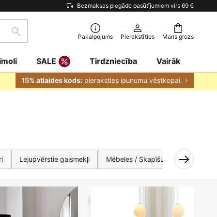
Bezmaksas piegāde pasūtījumiem virs 69 €
Meklēšana
Pakalpojums
Pierakstīties
Mans grozs
īmoli
SALE
Tirdzniecība
Vairāk
pieraksties jaunumu vēstkopai
15% atlaides kods:
i
Lejupvērstie gaismekļi
Mēbeles / Skapīšu gaismekļi
L