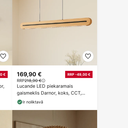
169,90 €
0 €
RRP -49,00 €
RRP
218,90 €
r,
Lucande LED piekaramais
gaismeklis Darnor, koks, CCT,
garums 100 cm
Ir noliktavā