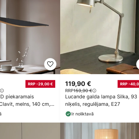
119,90 €
RRP -29,00 €
RRP -40,0
RRP
159,90 €
D piekaramais
Lucande galda lampa Silka, 93
Clavit, melns, 140 cm,
niķelis, regulējama, E27
ā
Ir noliktavā