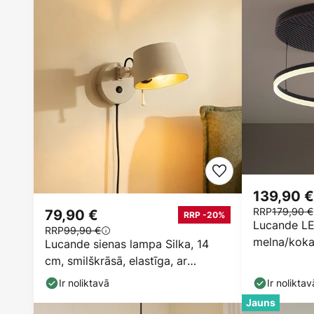
139,90 €
RRP
179,90 €
79,90 €
RRP -20%
Lucande LE
RRP
99,90 €
melna/kok
Lucande sienas lampa Silka, 14
cm, smilškrāsā, elastīga, ar
spraudni
Ir noliktavā
Ir noliktav
Jauns