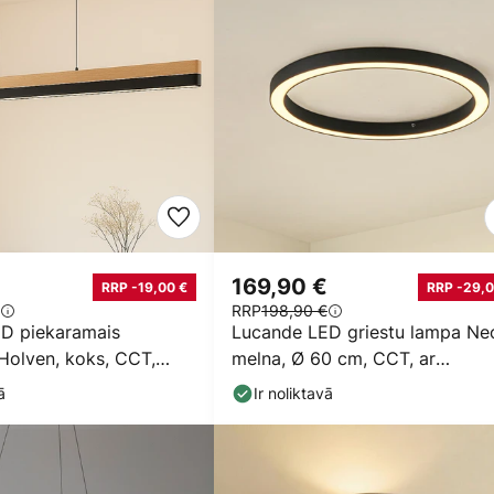
169,90 €
RRP -19,00 €
RRP -29,0
RRP
198,90 €
D piekaramais
Lucande LED griestu lampa Neo
Holven, koks, CCT,
melna, Ø 60 cm, CCT, ar
 cm
regulējamu spilgtumu
ā
Ir noliktavā