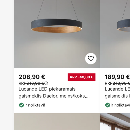
208,90 €
189,90 €
RRP -40,00 €
RRP
248,90 €
RRP
248,90 
Lucande LED piekaramais
Lucande LE
gaismeklis Daelor, melns/koks,
gaismeklis 
CCT, dimmerējams
CCT, dimme
Ir noliktavā
Ir noliktav