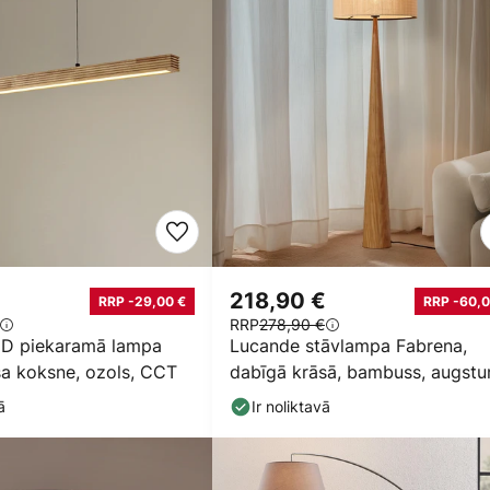
218,90 €
RRP -29,00 €
RRP -60,0
RRP
278,90 €
ED piekaramā lampa
Lucande stāvlampa Fabrena,
ša koksne, ozols, CCT
dabīgā krāsā, bambuss, augst
138 cm
ā
Ir noliktavā