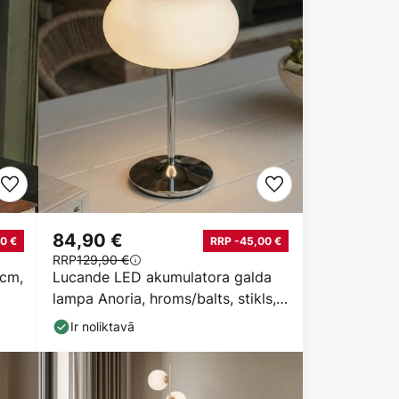
84,90 €
0 €
RRP -45,00 €
RRP
129,90 €
 cm,
Lucande LED akumulatora galda
lampa Anoria, hroms/balts, stikls,
IP44, USB
Ir noliktavā