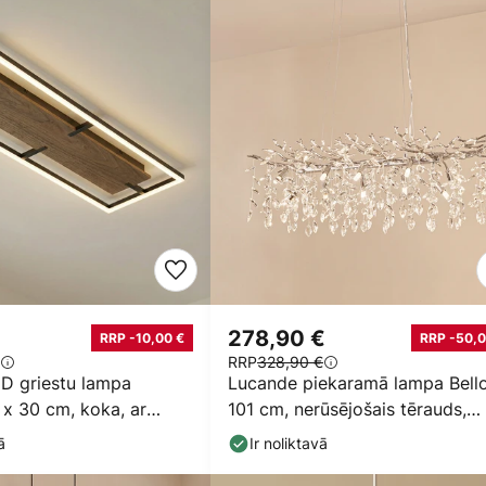
278,90 €
RRP -10,00 €
RRP -50,0
RRP
328,90 €
D griestu lampa
Lucande piekaramā lampa Bello
 x 30 cm, koka, ar
101 cm, nerūsējošais tērauds,
kristāls
ā
Ir noliktavā