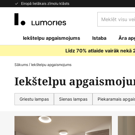
Skip
Eiropā lielākais zīmolu klāsts
to
Meklēt
Content
visu
veikalu
Iekštelpu apgaismojums
Istaba
šeit...
Āra ap
Līdz 70% atlaide vairāk nekā
Sākums
Iekštelpu apgaismojums
Iekštelpu apgaismoj
Griestu lampas
Sienas lampas
Piekaramais apga