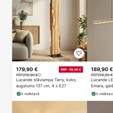
179,90 €
189,90 €
RRP -39,00 €
RRP
218,90 €
RRP
218,90 €
Lucande stāvlampa Tarry, koks,
Lucande L
augstums 137 cm, 4 x E27
Emara, gai
Ir noliktavā
Ir noliktav