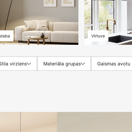
istaba
Virtuve
Stila virziens
Materiāla grupas
Gaismas avotu 