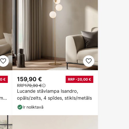
159,90 €
0 €
RRP -20,00 €
RRP
179,90 €
Lucande stāvlampa Isandro,
ums
opāls/zelts, 4 spīdes, stikls/metāls
Ir noliktavā