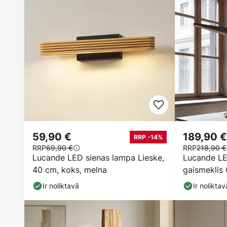
59,90 €
189,90 €
RRP -14%
RRP
69,90 €
RRP
218,90 €
Lucande LED sienas lampa Lieske,
Lucande LE
40 cm, koks, melna
gaismeklis 
ar dimmeru
Ir noliktavā
Ir noliktav