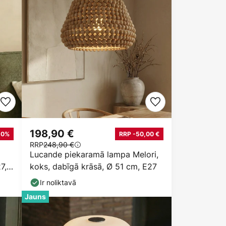
198,90 €
10%
RRP -50,00 €
RRP
248,90 €
Lucande piekaramā lampa Melori,
7,
koks, dabīgā krāsā, Ø 51 cm, E27
Ir noliktavā
Jauns