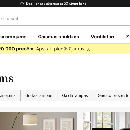
Bezmaksas atgriešana 50 dienu laikā
gaismojums
Gaismas spuldzes
Ventilatori
Z
Apskati piedāvājumus
 20 000 precēm
ums
ismojums
Grīdas lampas
Galda lampas
Griestu prožektor