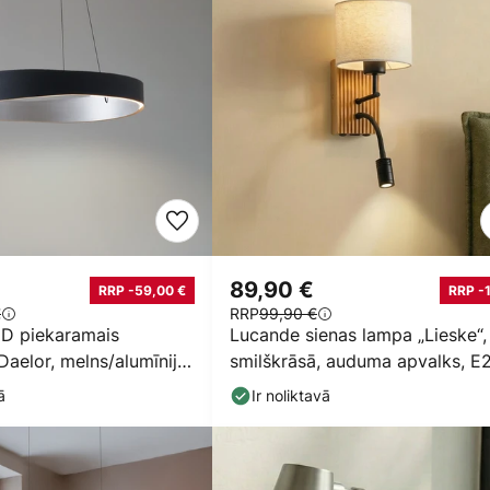
89,90 €
RRP -59,00 €
RRP -
€
RRP
99,90 €
D piekaramais
Lucande sienas lampa „Lieske“,
Daelor, melns/alumīnijs,
smilškrāsā, auduma apvalks, E2
ris
LED lasīšanas
ā
Ir noliktavā