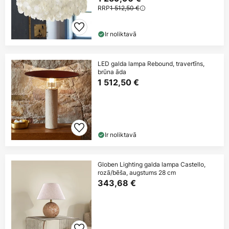
RRP
1 512,50 €
Ir noliktavā
LED galda lampa Rebound, travertīns,
brūna āda
1 512,50 €
Ir noliktavā
Globen Lighting galda lampa Castello,
rozā/bēša, augstums 28 cm
343,68 €