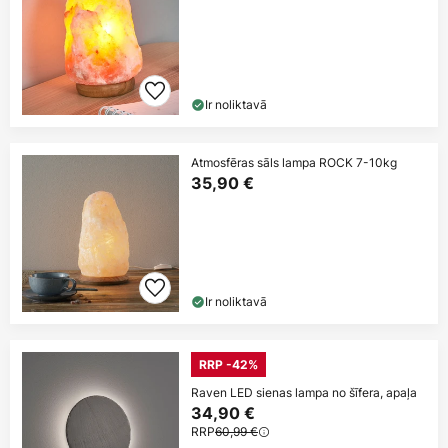
Ir noliktavā
Atmosfēras sāls lampa ROCK 7-10kg
35,90 €
Ir noliktavā
RRP -42%
Raven LED sienas lampa no šīfera, apaļa
34,90 €
RRP
60,99 €