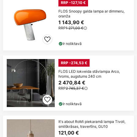
RRP -127,10 €
FLOS Snoopy galda lampa ar dimmeru,
oranža
1 143,90 €
RRP
1 271,00 €
Ir noliktavā
RRP -274,53 €
FLOS LED lokveida stāvlampa Arco,
hroms, augstums 240 cm
2 470,84 €
RRP
2 745,37 €
Ir noliktavā
It's about RoMi piekaramā lampa Tivoli,
smilškrāsas, travertīns, GU10
121,00 €