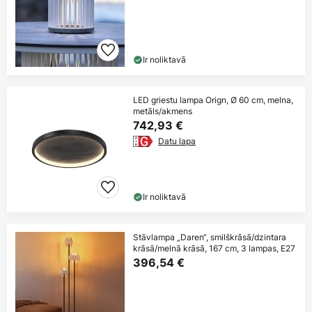
Ir noliktavā
LED griestu lampa Orign, Ø 60 cm, melna,
metāls/akmens
742,93 €
Datu lapa
Ir noliktavā
Stāvlampa „Daren“, smilškrāsā/dzintara
krāsā/melnā krāsā, 167 cm, 3 lampas, E27
396,54 €