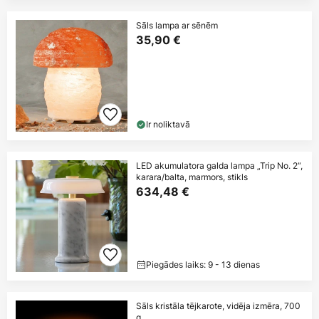
Sāls lampa ar sēnēm
35,90 €
Ir noliktavā
LED akumulatora galda lampa „Trip No. 2“,
karara/balta, marmors, stikls
634,48 €
Piegādes laiks: 9 - 13 dienas
Sāls kristāla tējkarote, vidēja izmēra, 700
g