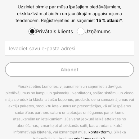
Uzziniet pirmie par mūsu īpašajiem piedāvājumiem,
ekskluzīvām atlaidēm un jaunākajām apgaismojuma
tendencēm. Reģistrējieties un saņemiet
.
15 % atlaidi*
Privātais klients
Uzņēmums
Abonēt
Pierakstieties Lumories.lv jaunumiem un saņemiet izdevīgus
piedāvājumus no lampu un gaismekļu, ventilatoru, solāro sistēmu un viedo
mājas produktu klāsta, atlaižu kuponus, produktu cenu samazinājumus vai
akciju paketes, produktu ieteikumus un prezentācijas, kā arī iespējamo
sadarbības partneru saturu un aptaujas un lūgumus par pirkumu
atsauksmēm un ieteikumiem. Jūs varat jebkurā laikā atteikties no
abonēšanas, izmantojot atteikšanās saiti, kas atrodama katrā
informatīvajā biļetenā, vai izmantojot mūsu
kontaktformu
. Sīkāka
informācija ir atrodama
privātuma politikā
.