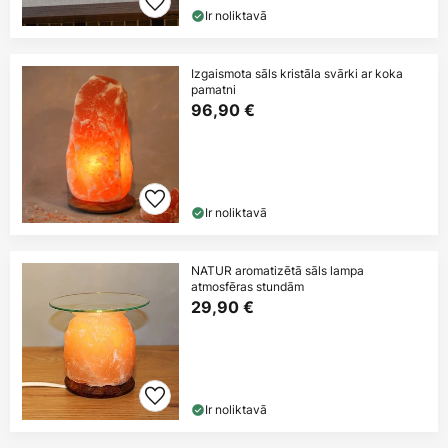
Ir noliktavā
Izgaismota sāls kristāla svārki ar koka
pamatni
96,90 €
Ir noliktavā
NATUR aromatizētā sāls lampa
atmosfēras stundām
29,90 €
Ir noliktavā