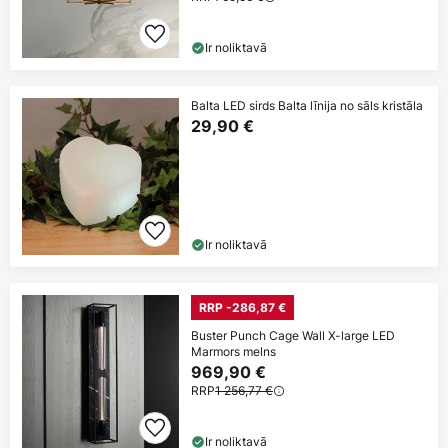
Ir noliktavā
Balta LED sirds Balta līnija no sāls kristāla
29,90 €
Ir noliktavā
RRP -286,87 €
Buster Punch Cage Wall X-large LED
Marmors melns
969,90 €
RRP
1 256,77 €
Ir noliktavā