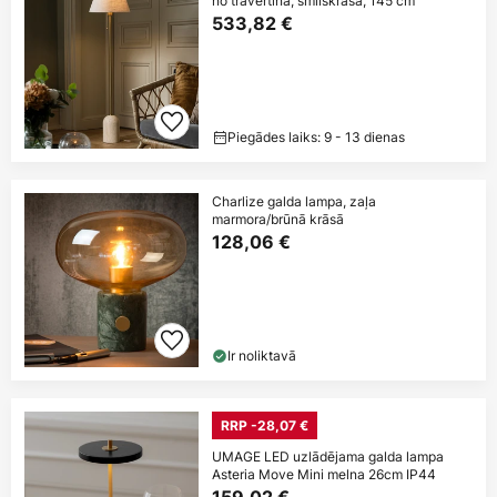
no travertīna, smilškrāsā, 145 cm
533,82 €
Piegādes laiks: 9 - 13 dienas
Charlize galda lampa, zaļa
marmora/brūnā krāsā
128,06 €
Ir noliktavā
RRP -28,07 €
UMAGE LED uzlādējama galda lampa
Asteria Move Mini melna 26cm IP44