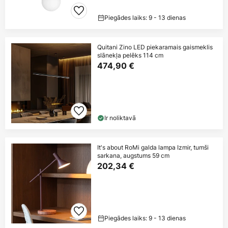
Piegādes laiks: 9 - 13 dienas
Quitani Zino LED piekaramais gaismeklis
slānekļa pelēks 114 cm
474,90 €
Ir noliktavā
It's about RoMi galda lampa Izmir, tumši
sarkana, augstums 59 cm
202,34 €
Piegādes laiks: 9 - 13 dienas