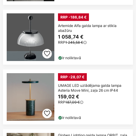
RRP -186,84 €
Artemide Alfa galda lampa ar stikla
abažūru
1 058,74 €
RRP
1 245,58 €
Ir noliktavā
RRP -28,07 €
UMAGE LED uzlādējama galda lampa
Asteria Move Mini, zaļa 26 cm IP44
159,02 €
RRP
187,09 €
Ir noliktavā
Globen Lighting galda lampa ORBIT, zaļa,