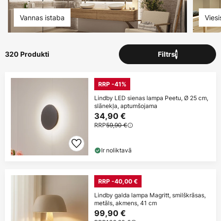
Vannas istaba
Vies
320 Produkti
Filtrs
1
RRP -41%
Lindby LED sienas lampa Peetu, Ø 25 cm,
slānekļa, aptumšojama
34,90 €
RRP
59,90 €
Ir noliktavā
RRP -40,00 €
Lindby galda lampa Magritt, smilškrāsas,
metāls, akmens, 41 cm
99,90 €