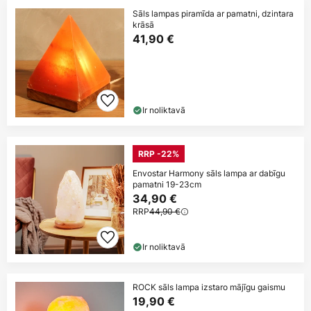
Sāls lampas piramīda ar pamatni, dzintara
krāsā
41,90 €
Ir noliktavā
RRP -22%
Envostar Harmony sāls lampa ar dabīgu
pamatni 19-23cm
34,90 €
RRP
44,90 €
Ir noliktavā
ROCK sāls lampa izstaro mājīgu gaismu
19,90 €