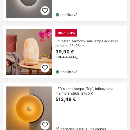
Ir noliktavā
RRP -20%
Envostar Harmony sāls lampa ar dabīgu
pamatni 23-26cm
39,90 €
RRP
49,90 €
Ir noliktavā
LED sienas lampa „Trip“, brūna/balta,
marmors, stikls, 2700 K
513,48 €
Piegādes laiks: 9 - 13 dienas