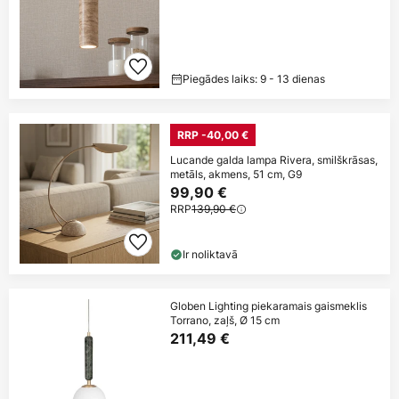
Piegādes laiks: 9 - 13 dienas
RRP -40,00 €
Lucande galda lampa Rivera, smilškrāsas,
metāls, akmens, 51 cm, G9
99,90 €
RRP
139,90 €
Ir noliktavā
Globen Lighting piekaramais gaismeklis
Torrano, zaļš, Ø 15 cm
211,49 €