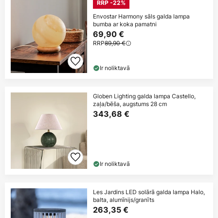
RRP -22%
Envostar Harmony sāls galda lampa
bumba ar koka pamatni
69,90 €
RRP
89,90 €
Ir noliktavā
Globen Lighting galda lampa Castello,
zaļa/bēša, augstums 28 cm
343,68 €
Ir noliktavā
Les Jardins LED solārā galda lampa Halo,
balta, alumīnijs/granīts
263,35 €