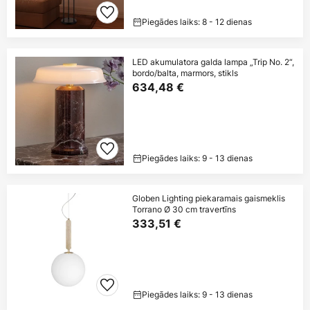
Piegādes laiks: 8 - 12 dienas
LED akumulatora galda lampa „Trip No. 2“,
bordo/balta, marmors, stikls
634,48 €
Piegādes laiks: 9 - 13 dienas
Globen Lighting piekaramais gaismeklis
Torrano Ø 30 cm travertīns
333,51 €
Piegādes laiks: 9 - 13 dienas