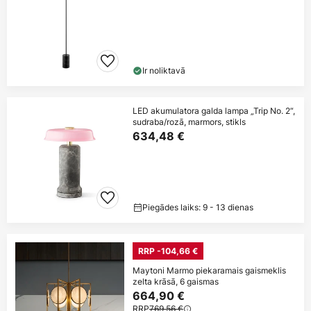
Ir noliktavā
LED akumulatora galda lampa „Trip No. 2“,
sudraba/rozā, marmors, stikls
634,48 €
Piegādes laiks: 9 - 13 dienas
RRP -104,66 €
Maytoni Marmo piekaramais gaismeklis
zelta krāsā, 6 gaismas
664,90 €
RRP
769,56 €