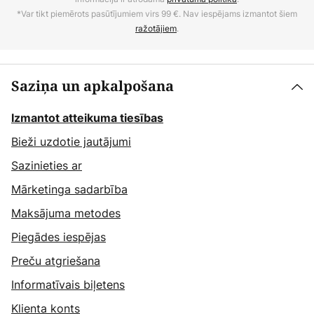
*Var tikt piemērots pasūtījumiem virs 99 €. Nav iespējams izmantot šiem
ražotājiem
.
Saziņa un apkalpošana
Izmantot atteikuma tiesības
Bieži uzdotie jautājumi
Sazinieties ar
Mārketinga sadarbība
Maksājuma metodes
Piegādes iespējas
Preču atgriešana
Informatīvais biļetens
Klienta konts