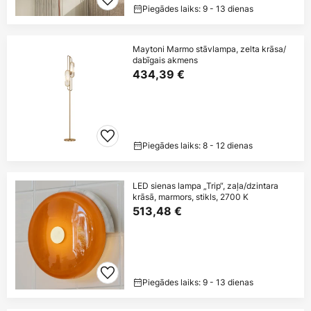
Piegādes laiks: 9 - 13 dienas
Maytoni Marmo stāvlampa, zelta krāsa/
dabīgais akmens
434,39 €
Piegādes laiks: 8 - 12 dienas
LED sienas lampa „Trip“, zaļa/dzintara
krāsā, marmors, stikls, 2700 K
513,48 €
Piegādes laiks: 9 - 13 dienas