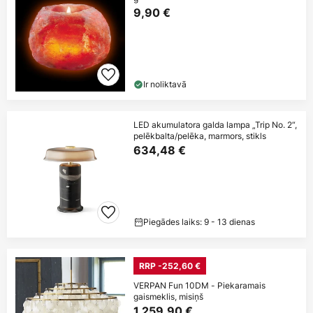
9,90 €
Ir noliktavā
LED akumulatora galda lampa „Trip No. 2“,
pelēkbalta/pelēka, marmors, stikls
634,48 €
Piegādes laiks: 9 - 13 dienas
RRP -252,60 €
VERPAN Fun 10DM - Piekaramais
gaismeklis, misiņš
1 259,90 €