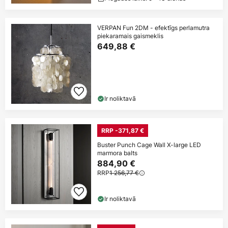
VERPAN Fun 2DM - efektīgs perlamutra
piekaramais gaismeklis
649,88 €
Ir noliktavā
RRP -371,87 €
Buster Punch Cage Wall X-large LED
marmora balts
884,90 €
RRP
1 256,77 €
Ir noliktavā