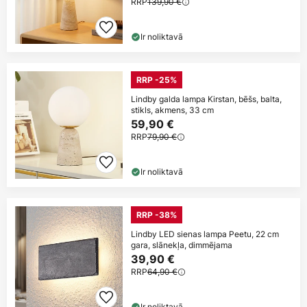
RRP
139,90 €
Ir noliktavā
RRP -25%
Lindby galda lampa Kirstan, bēšs, balta,
stikls, akmens, 33 cm
59,90 €
RRP
79,90 €
Ir noliktavā
RRP -38%
Lindby LED sienas lampa Peetu, 22 cm
gara, slānekļa, dimmējama
39,90 €
RRP
64,90 €
Ir noliktavā