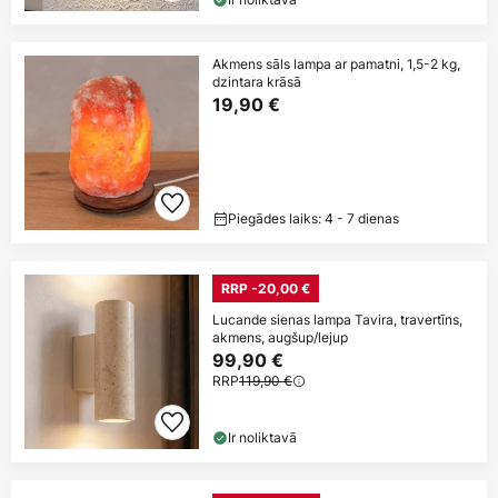
Akmens sāls lampa ar pamatni, 1,5-2 kg,
dzintara krāsā
19,90 €
Piegādes laiks: 4 - 7 dienas
RRP -20,00 €
Lucande sienas lampa Tavira, travertīns,
akmens, augšup/lejup
99,90 €
RRP
119,90 €
Ir noliktavā