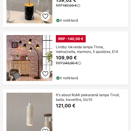
159,02 €
RRP
187,09 €
Ir noliktavā
RRP -140,00 €
Lindby lokveida lampa Tinne,
melna/zelta, marmors, 5 spuldzes, E14
109,90 €
RRP
249,90 €
Ir noliktavā
It's about RoMi piekaramā lampa Tivoli,
balta, travertīns, GU10
121,00 €