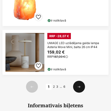
Ir noliktavā
RRP -28,07 €
UMAGE LED uzlādējama galda lampa
Asteria Move Mini, balta 26 cm IP44
159,02 €
RRP
187,09 €
Ir noliktavā
Lapa
1
2
3
...
6
Iepriekšējais
Nākamais
Informatīvais biļetens