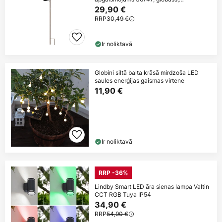
rūsganbrūns,
29,90 €
RRP
30,49 €
Ir noliktavā
Globini siltā balta krāsā mirdzoša LED
saules enerģijas gaismas virtene
11,90 €
Ir noliktavā
RRP -36%
Lindby Smart LED āra sienas lampa Valtin
CCT RGB Tuya IP54
34,90 €
RRP
54,90 €