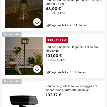
laterna 27 cm
48,90 €
RRP
53,37 €
Piegādes laiks: 7 - 11 dienas
Sponsorēts
RRP -31,29 €
Pauleen Sunshine Elegance LED solārā
stāvlampa
101,90 €
RRP
133,19 €
Piegādes laiks: 4 - 7 dienas
Sponsorēts
Paulmann „Flotas“ saules enerģijas āra
sienas lampa, antracīta krāsā, ar
132,17 €