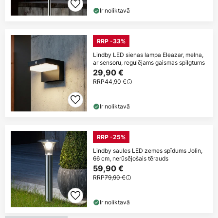
Ir noliktavā
RRP -33%
Lindby LED sienas lampa Eleazar, melna,
ar sensoru, regulējams gaismas spilgtums
29,90 €
RRP
44,90 €
Ir noliktavā
RRP -25%
Lindby saules LED zemes spīdums Jolin,
66 cm, nerūsējošais tērauds
59,90 €
RRP
79,90 €
Ir noliktavā