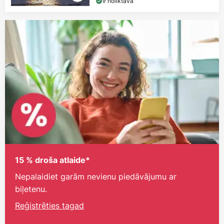
Ir noliktavā
15 % droša atlaide*
Nepalaidiet garām nevienu piedāvājumu ar
biļetenu.
Reģistrēties tagad