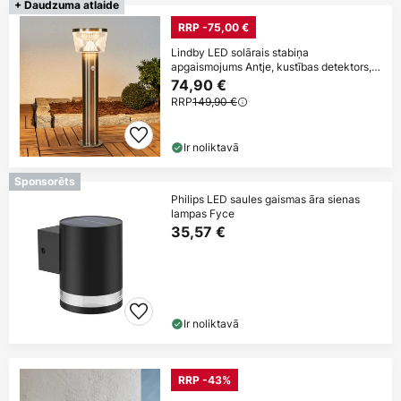
+ Daudzuma atlaide
RRP -75,00 €
Lindby LED solārais stabiņa
apgaismojums Antje, kustības detektors,
IP44
74,90 €
RRP
149,90 €
Ir noliktavā
Sponsorēts
Philips LED saules gaismas āra sienas
lampas Fyce
35,57 €
Ir noliktavā
RRP -43%