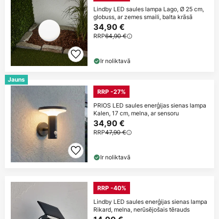
Lindby LED saules lampa Lago, Ø 25 cm,
globuss, ar zemes smaili, balta krāsā
34,90 €
RRP
64,90 €
Ir noliktavā
Jauns
RRP -27%
PRIOS LED saules enerģijas sienas lampa
Kalen, 17 cm, melna, ar sensoru
34,90 €
RRP
47,90 €
Ir noliktavā
RRP -40%
Lindby LED saules enerģijas sienas lampa
Rikard, melna, nerūsējošais tērauds