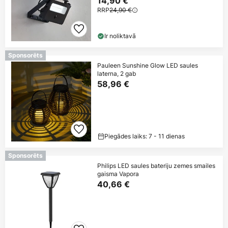
14,90 €
RRP
24,90 €
Ir noliktavā
Sponsorēts
Pauleen Sunshine Glow LED saules
laterna, 2 gab
58,96 €
Piegādes laiks: 7 - 11 dienas
Sponsorēts
Philips LED saules bateriju zemes smailes
gaisma Vapora
40,66 €