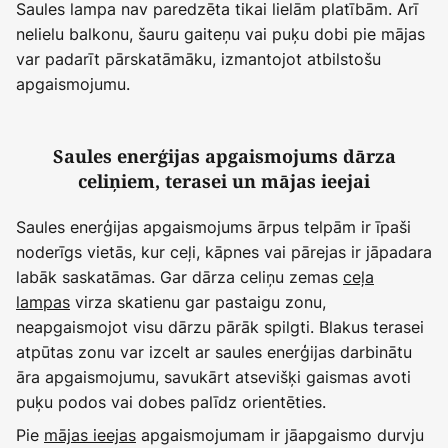
Saules lampa nav paredzēta tikai lielām platībām. Arī
nelielu balkonu, šauru gaiteņu vai puķu dobi pie mājas
var padarīt pārskatāmāku, izmantojot atbilstošu
apgaismojumu.
Saules enerģijas apgaismojums dārza
celiņiem, terasei un mājas ieejai
Saules enerģijas apgaismojums ārpus telpām ir īpaši
noderīgs vietās, kur ceļi, kāpnes vai pārejas ir jāpadara
labāk saskatāmas. Gar dārza celiņu zemas
ceļa
lampas
virza skatienu gar pastaigu zonu,
neapgaismojot visu dārzu pārāk spilgti. Blakus terasei
atpūtas zonu var izcelt ar saules enerģijas darbinātu
āra apgaismojumu, savukārt atsevišķi gaismas avoti
puķu podos vai dobes palīdz orientēties.
Pie
mājas ieejas
apgaismojumam ir jāapgaismo durvju