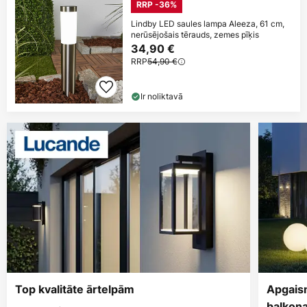
RRP -36%
Lindby LED saules lampa Aleeza, 61 cm,
nerūsējošais tērauds, zemes pīķis
34,90 €
RRP
54,90 €
Ir noliktavā
Top kvalitāte ārtelpām
Apgais
balkon