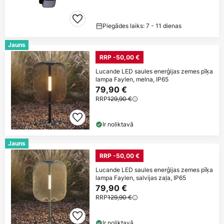
Piegādes laiks: 7 - 11 dienas
Jauns
RRP -50,00 €
Lucande LED saules enerģijas zemes pīķa
lampa Faylen, melna, IP65
79,90 €
RRP
129,90 €
Ir noliktavā
Jauns
RRP -50,00 €
Lucande LED saules enerģijas zemes pīķa
lampa Faylen, salvijas zaļa, IP65
79,90 €
RRP
129,90 €
Ir noliktavā