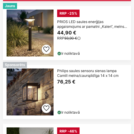
Jauns
RRP -25%
PRIOS LED saules enerģijas
apgaismojums ar pamatni „Kalen“, melns,
50 cm, ar
44,90 €
RRP
59,90 €
Ir noliktavā
Sponsorēts
Philips saules sensoru sienas lampa
Camill melna/caurspīdīga 14 x 14 cm
76,25 €
Ir noliktavā
RRP -46%