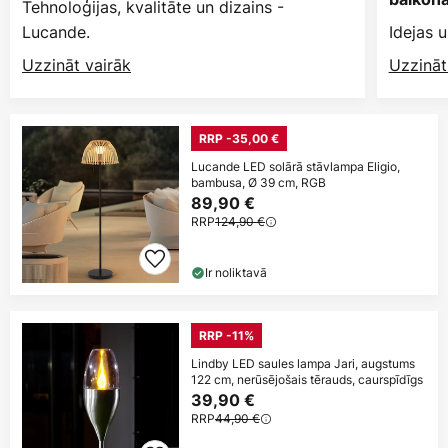
Tehnoloģijas, kvalitāte un dizains -
Lucande.
Idejas u
Uzzināt vairāk
Uzzināt
RRP -35,00 €
Lucande LED solārā stāvlampa Eligio,
bambusa, Ø 39 cm, RGB
89,90 €
RRP
124,90 €
Ir noliktavā
RRP -11%
Lindby LED saules lampa Jari, augstums
122 cm, nerūsējošais tērauds, caurspīdīgs
39,90 €
RRP
44,90 €