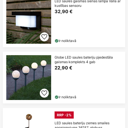
LED saules gaismas sienas lampa Valla ar
kustības sensoru
32,90 €
Ir noliktavā
Globe LED saules bateriju pjedestāla
gaismas komplekts 4 gab
22,90 €
Ir noliktavā
RRP -2%
LED saules bateriju zemes smailes
apgaismojums 36747, globuss,