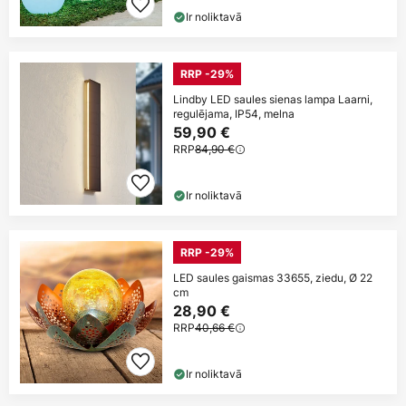
Ir noliktavā
RRP -29%
Lindby LED saules sienas lampa Laarni,
regulējama, IP54, melna
59,90 €
RRP
84,90 €
Ir noliktavā
RRP -29%
LED saules gaismas 33655, ziedu, Ø 22
cm
28,90 €
RRP
40,66 €
Ir noliktavā