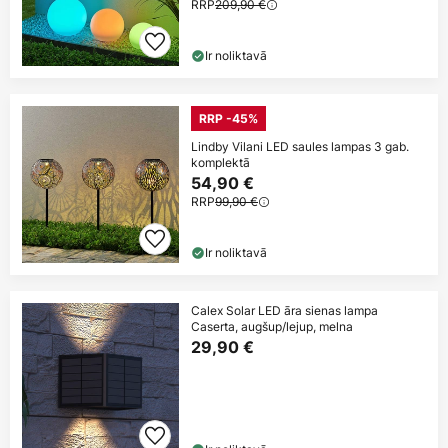
RRP
209,90 €
Ir noliktavā
RRP -45%
Lindby Vilani LED saules lampas 3 gab.
komplektā
54,90 €
RRP
99,90 €
Ir noliktavā
Calex Solar LED āra sienas lampa
Caserta, augšup/lejup, melna
29,90 €