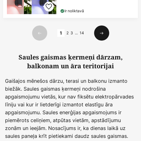
Ir noliktavā
Lapa
1
2
3
...
14
Iepriekšējais
Nākamais
Saules gaismas ķermeņi dārzam,
balkonam un āra teritorijai
Gaišajos mēnešos dārzu, terasi un balkonu izmanto
biežāk. Saules gaismas ķermeņi nodrošina
apgaismojumu vietās, kur nav fiksētu elektropārvades
līniju vai kur ir lietderīgi izmantot elastīgu āra
apgaismojumu. Saules enerģijas apgaismojums ir
piemērots celiņiem, atpūtas vietām, apstādījumu
zonām un ieejām. Nosacījums ir, ka dienas laikā uz
saules paneļa krīt pietiekami daudz saules gaismas.