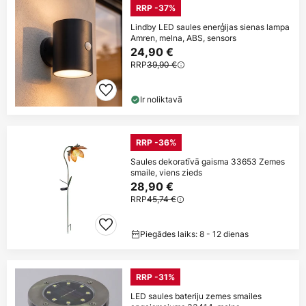
RRP -37%
Lindby LED saules enerģijas sienas lampa
Amren, melna, ABS, sensors
24,90 €
RRP
39,90 €
Ir noliktavā
RRP -36%
Saules dekoratīvā gaisma 33653 Zemes
smaile, viens zieds
28,90 €
RRP
45,74 €
Piegādes laiks: 8 - 12 dienas
RRP -31%
LED saules bateriju zemes smailes