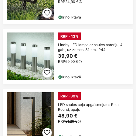
RRP
24,90 €
Ir noliktavā
RRP -43%
Lindby LED lampa ar saules bateriju, 4
gab., uz zemes, 31 cm, IP44
39,90 €
RRP
69,90 €
Ir noliktavā
RRP -39%
LED saules ceļa apgaismojums Rica
Round, apaļš
48,90 €
RRP
81,29 €