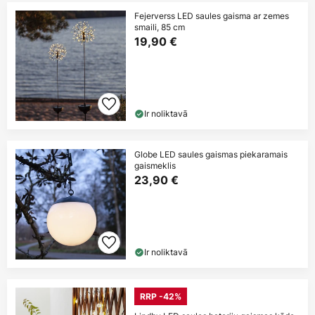
Fejerverss LED saules gaisma ar zemes
smaili, 85 cm
19,90 €
Ir noliktavā
Globe LED saules gaismas piekaramais
gaismeklis
23,90 €
Ir noliktavā
RRP -42%