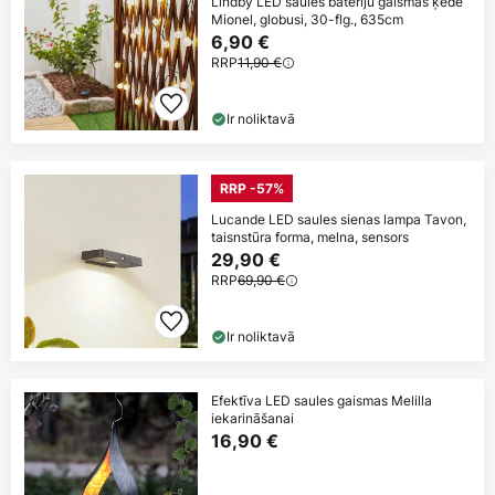
Lindby LED saules bateriju gaismas ķēde
Mionel, globusi, 30-flg., 635cm
6,90 €
RRP
11,90 €
Ir noliktavā
RRP -57%
Lucande LED saules sienas lampa Tavon,
taisnstūra forma, melna, sensors
29,90 €
RRP
69,90 €
Ir noliktavā
Efektīva LED saules gaismas Melilla
iekarināšanai
16,90 €