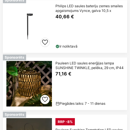
Sponsorēts
Philips LED saules bateriju zemes smailes
apgaismojums Vynce, galva 10,5 x
40,66 €
Ir noliktavā
Sponsorēts
Pauleen LED saules enerģijas lampa
SUNSHINE TWINKLE, pelēka, 29 cm, IP44
71,16 €
Piegādes laiks: 7 - 11 dienas
Sponsorēts
RRP -8%
Pauleen Sunshine Temptation LED saules