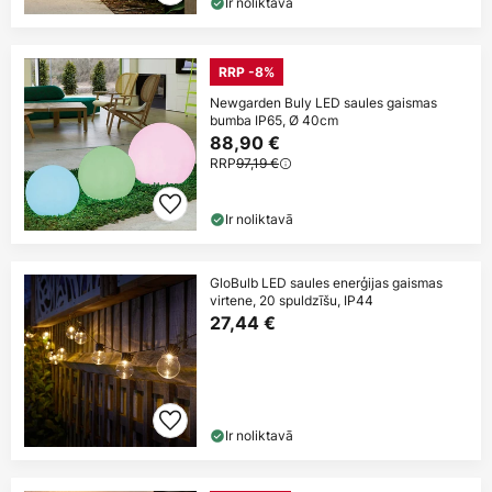
Ir noliktavā
RRP -8%
Newgarden Buly LED saules gaismas
bumba IP65, Ø 40cm
88,90 €
RRP
97,19 €
Ir noliktavā
GloBulb LED saules enerģijas gaismas
virtene, 20 spuldzīšu, IP44
27,44 €
Ir noliktavā