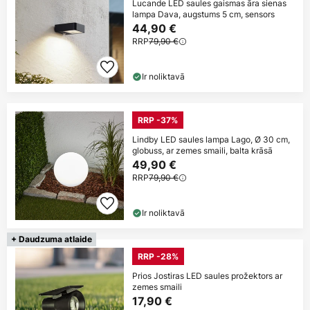
Lucande LED saules gaismas āra sienas
lampa Dava, augstums 5 cm, sensors
44,90 €
RRP
79,90 €
Ir noliktavā
RRP -37%
Lindby LED saules lampa Lago, Ø 30 cm,
globuss, ar zemes smaili, balta krāsā
49,90 €
RRP
79,90 €
Ir noliktavā
+ Daudzuma atlaide
RRP -28%
Prios Jostiras LED saules prožektors ar
zemes smaili
17,90 €