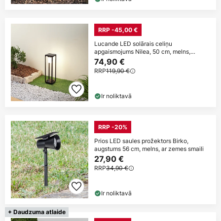
RRP -45,00 €
Lucande LED solārais celiņu
apgaismojums Nilea, 50 cm, melns,
sensors
74,90 €
RRP
119,90 €
Ir noliktavā
RRP -20%
Prios LED saules prožektors Birko,
augstums 56 cm, melns, ar zemes smaili
27,90 €
RRP
34,90 €
Ir noliktavā
+ Daudzuma atlaide