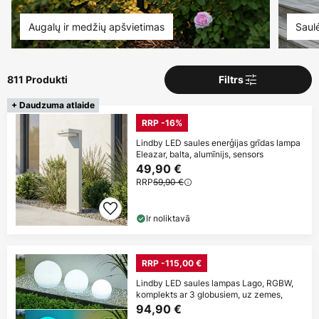
Augalų ir medžių apšvietimas
Saulė
811 Produkti
Filtrs
+ Daudzuma atlaide
RRP -16%
Lindby LED saules enerģijas grīdas lampa
Eleazar, balta, alumīnijs, sensors
49,90 €
RRP
59,90 €
Ir noliktavā
RRP -115,00 €
Lindby LED saules lampas Lago, RGBW,
komplekts ar 3 globusiem, uz zemes,
94,90 €