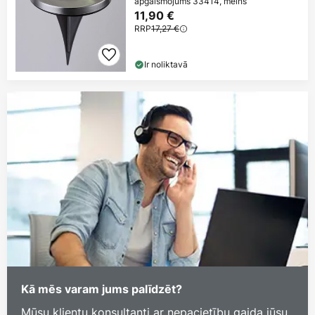
apgaismojums 33414, melns
11,90 €
RRP
17,27 €
Ir noliktavā
Kā mēs varam jums palīdzēt?
Mūsu klientu konsultanti ar nepacietību gaida jūsu