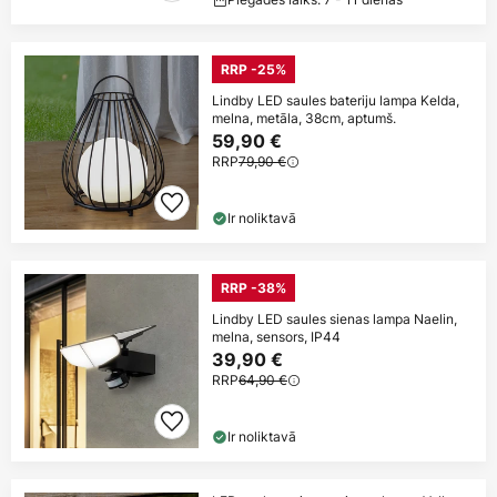
RRP -25%
Lindby LED saules bateriju lampa Kelda,
melna, metāla, 38cm, aptumš.
59,90 €
RRP
79,90 €
Ir noliktavā
RRP -38%
Lindby LED saules sienas lampa Naelin,
melna, sensors, IP44
39,90 €
RRP
64,90 €
Ir noliktavā