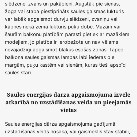
slēdzene, zvans un pakāpieni. Augstāk pie sienas,
žoga vai staba piestiprināts saules gaismas lukturis
var labāk apgaismot durvju slēdzeni, zvaniņu vai
kāpnes nekā zemā lukturis puķu dobē. Mazām vai
šaurām balkonu platībām parasti pietiek ar mazākiem
modeļiem, jo platība ir ierobežota un nav vēlams
nevajadzīgi apgaismot blakus esošās zonas. Tāpēc
balkona saules gaismas lampas labi iederas pie
margām, puķu kastēm vai sienām, kuras tieši apspīd
saules stari.
Saules enerģijas dārza apgaismojuma izvēle
atkarībā no uzstādīšanas veida un pieejamās
vietas
Saules enerģijas dārza apgaismojuma gadījumā
uzstādīšanas veids nosaka, vai gaismeklis stāv stabili,