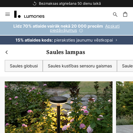
Bezmaksas piegāde pasūtījumiem virs 69 €
Skip
to
Content
ēšana
Apskati
Līdz 70% atlaide vairāk nekā 20 000 precēm
piedāvājumus
pieraksties jaunumu vēstkopai
15% atlaides kods:
Saules lampas
Saules globusi
Saules kustības sensoru gaismas
Saule