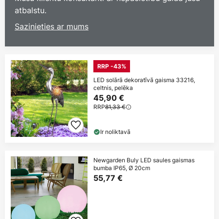
atbalstu.
Sazinieties ar mums
RRP -43%
LED solārā dekoratīvā gaisma 33216,
celtnis, pelēka
45,90 €
RRP
81,33 €
Ir noliktavā
Newgarden Buly LED saules gaismas
bumba IP65, Ø 20cm
55,77 €