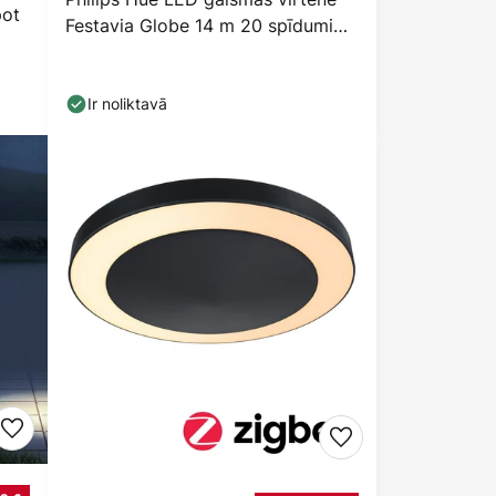
pot
Festavia Globe 14 m 20 spīdumi
IP65
Ir noliktavā