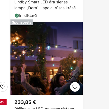
Lindby Smart LED āra sienas
lampa „Dara“ – apaļa, rūsas krāsā,
CCT RGB, Tuya
Ir noliktavā
Sponsorēts
233,85 €
16%
Philips Hue LED gaismas virtene