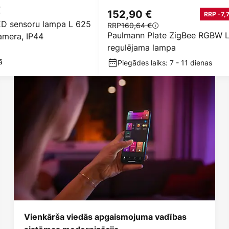
€
152,90 €
RRP -7,
D sensoru lampa L 625
RRP
160,64 €
Paulmann Plate ZigBee RGBW 
mera, IP44
regulējama lampa
ā
Piegādes laiks: 7 - 11 dienas
Vienkārša viedās apgaismojuma vadības