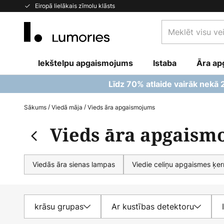
Skip
Eiropā lielākais zīmolu klāsts
to
Meklēt
Content
visu
veikalu
Iekštelpu apgaismojums
Istaba
šeit...
Āra ap
Līdz 70% atlaide vairāk nekā
Sākums
Viedā māja
Vieds āra apgaismojums
Vieds āra apgaism
Viedās āra sienas lampas
Viedie celiņu apgaismes ķe
krāsu grupas
Ar kustības detektoru