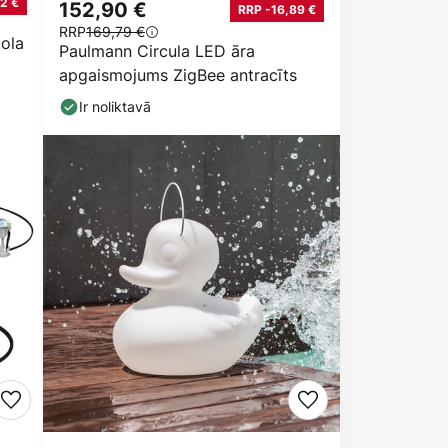
2 €
152,90 €
RRP -16,89 €
RRP
169,79 €
ola
Paulmann Circula LED āra
apgaismojums ZigBee antracīts
Ir noliktavā