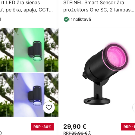
rt LED āra sienas
STEINEL Smart Sensor āra
“, pelēka, apaļa, CCT
prožektors One SC, 2 lampas,
antracīta krāsā, IP44
ā
Ir noliktavā
29,90 €
RRP -36%
RRP -
RRP
35,90 €