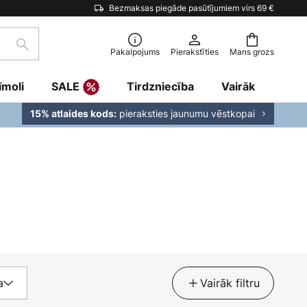
Bezmaksas piegāde pasūtījumiem virs 69 €
Meklēšana
Pakalpojums
Pierakstīties
Mans grozs
īmoli
SALE
Tirdzniecība
Vairāk
pieraksties jaunumu vēstkopai
15% atlaides kods:
a
Vairāk filtru