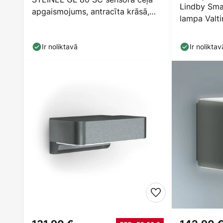
Lindby Sma
apgaismojums, antracīta krāsā,
lampa Valt
augstums 63 cm
Ir noliktavā
Ir noliktav