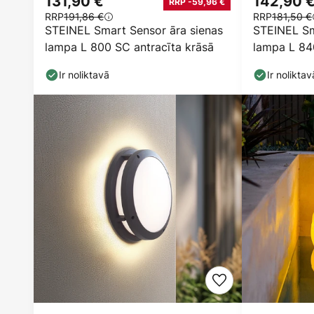
131,90 €
142,90 
RRP -59,96 €
RRP
191,86 €
RRP
181,50 €
STEINEL Smart Sensor āra sienas
STEINEL Sm
lampa L 800 SC antracīta krāsā
lampa L 84
Ir noliktavā
Ir noliktav