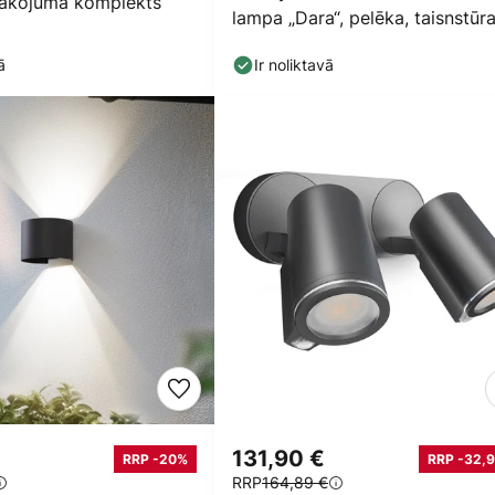
pakojuma komplekts
lampa „Dara“, pelēka, taisnstūr
forma, CCT RGB,
ā
Ir noliktavā
131,90 €
RRP -20%
RRP -32,9
RRP
164,89 €