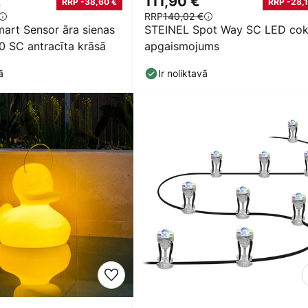
€
111,90 €
RRP -38,60 €
RRP -28,1
RRP
140,02 €
art Sensor āra sienas
STEINEL Spot Way SC LED cok
0 SC antracīta krāsā
apgaismojums
ā
Ir noliktavā