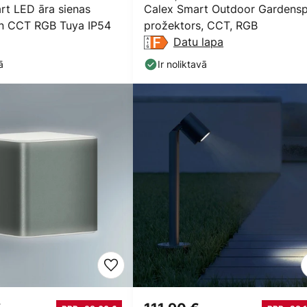
rt LED āra sienas
Calex Smart Outdoor Gardens
in CCT RGB Tuya IP54
prožektors, CCT, RGB
Datu lapa
ā
Ir noliktavā