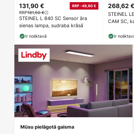
131,90 €
268,62 
RRP -49,60 €
RRP
181,50 €
STEINEL LE
STEINEL L 840 SC Sensor āra
CAM SC, ka
sienas lampa, sudraba krāsā
Ir noliktavā
Ir noliktav
Mūsu pielāgotā gaisma