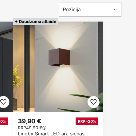
+ Daudzuma atlaide
39,90 €
10%
RRP -20%
RRP
49,90 €
Lindby Smart LED āra sienas