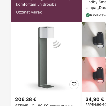
Lindby Sma
komfortam un drošībai
lampa „Dara
Uzzināt vairāk
RGB, Tuya
Ir noliktav
206,38 €
34,90 €
RRP
54,90 €
STEINEL GL 80 SC sensora ceļa