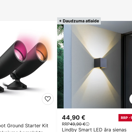
+ Daudzuma atlaide
44,90 €
RRP -
RRP
49,90 €
ot Ground Starter Kit
Lindby Smart LED āra sienas