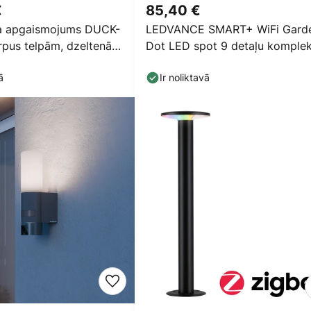
€
85,40 €
a apgaismojums DUCK-
LEDVANCE SMART+ WiFi Gard
pus telpām, dzeltenā
Dot LED spot 9 detaļu komplek
ā
Ir noliktavā