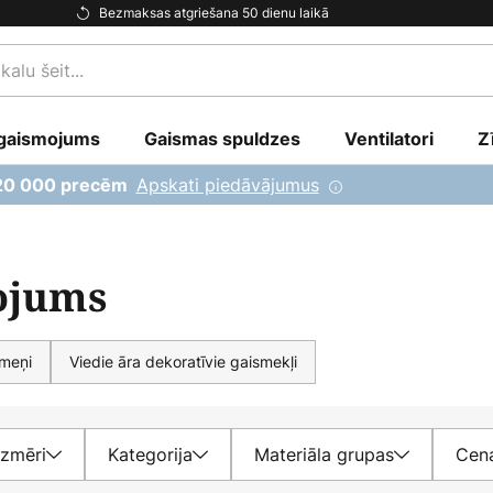
Bezmaksas atgriešana 50 dienu laikā
gaismojums
Gaismas spuldzes
Ventilatori
Z
Apskati piedāvājumus
 20 000 precēm
ojums
rmeņi
Viedie āra dekoratīvie gaismekļi
Izmēri
Kategorija
Materiāla grupas
Cen