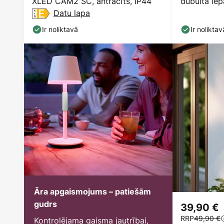
XLED CAM2 SC, antracīts, IP44
dubultā ie
Datu lapa
Ir noliktavā
Ir noliktav
Āra apgaismojums – patiešām
gudrs
39,90 €
RRP
49,90 €
Kontrolējama gaisma jautrībai,