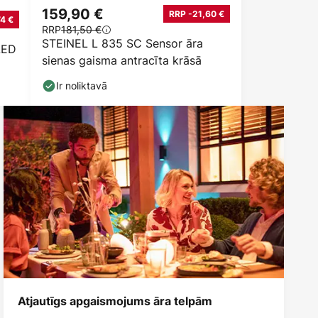
159,90 €
RRP -21,60 €
74 €
RRP
181,50 €
STEINEL L 835 SC Sensor āra
LED
sienas gaisma antracīta krāsā
Ir noliktavā
Atjautīgs apgaismojums āra telpām