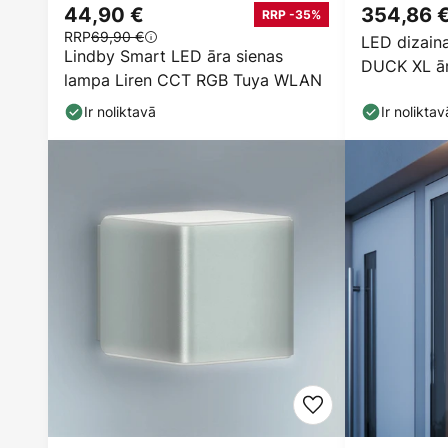
44,90 €
354,86 
RRP -35%
RRP
69,90 €
LED dizain
Lindby Smart LED āra sienas
DUCK XL ār
lampa Liren CCT RGB Tuya WLAN
krāsā
Ir noliktavā
Ir noliktav