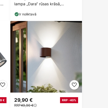
a
lampa „Dara“ rūsas krāsā,
taisnstūra forma, CCT
Ir noliktavā
29,90 €
9 €
RRP -40%
RRP
49,90 €