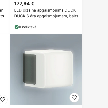
177,94 €
en
LED dizaina apgaismojums DUCK-
ts
DUCK S āra apgaismojumam, balts
Ir noliktavā