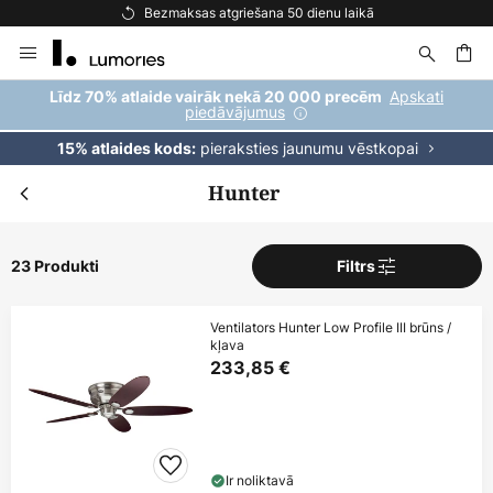
Bezmaksas atgriešana 50 dienu laikā
Skip
to
Content
ēšana
Apskati
Līdz 70% atlaide vairāk nekā 20 000 precēm
piedāvājumus
pieraksties jaunumu vēstkopai
15% atlaides kods:
Hunter
23 Produkti
Filtrs
Ventilators Hunter Low Profile III brūns /
kļava
233,85 €
Ir noliktavā