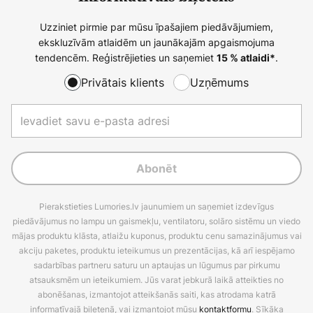
Uzziniet pirmie par mūsu īpašajiem piedāvājumiem,
ekskluzīvām atlaidēm un jaunākajām apgaismojuma
tendencēm. Reģistrējieties un saņemiet
.
15 % atlaidi*
Privātais klients
Uzņēmums
Abonēt
Pierakstieties Lumories.lv jaunumiem un saņemiet izdevīgus
piedāvājumus no lampu un gaismekļu, ventilatoru, solāro sistēmu un viedo
mājas produktu klāsta, atlaižu kuponus, produktu cenu samazinājumus vai
akciju paketes, produktu ieteikumus un prezentācijas, kā arī iespējamo
sadarbības partneru saturu un aptaujas un lūgumus par pirkumu
atsauksmēm un ieteikumiem. Jūs varat jebkurā laikā atteikties no
abonēšanas, izmantojot atteikšanās saiti, kas atrodama katrā
informatīvajā biļetenā, vai izmantojot mūsu
kontaktformu
. Sīkāka