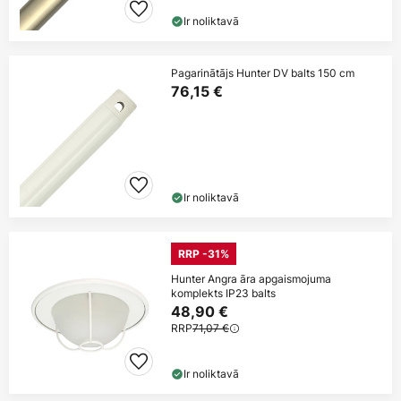
Ir noliktavā
Pagarinātājs Hunter DV balts 150 cm
76,15 €
Ir noliktavā
RRP -31%
Hunter Angra āra apgaismojuma
komplekts IP23 balts
48,90 €
RRP
71,07 €
Ir noliktavā