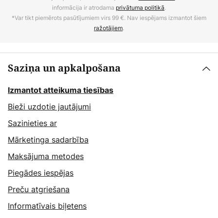
informācija ir atrodama
privātuma politikā
.
*Var tikt piemērots pasūtījumiem virs 99 €. Nav iespējams izmantot šiem
ražotājiem
.
Saziņa un apkalpošana
Izmantot atteikuma tiesības
Bieži uzdotie jautājumi
Sazinieties ar
Mārketinga sadarbība
Maksājuma metodes
Piegādes iespējas
Preču atgriešana
Informatīvais biļetens