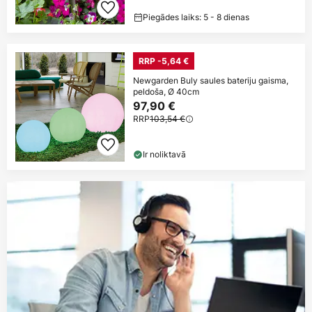
Piegādes laiks: 5 - 8 dienas
RRP -5,64 €
Newgarden Buly saules bateriju gaisma,
peldoša, Ø 40cm
97,90 €
RRP
103,54 €
Ir noliktavā