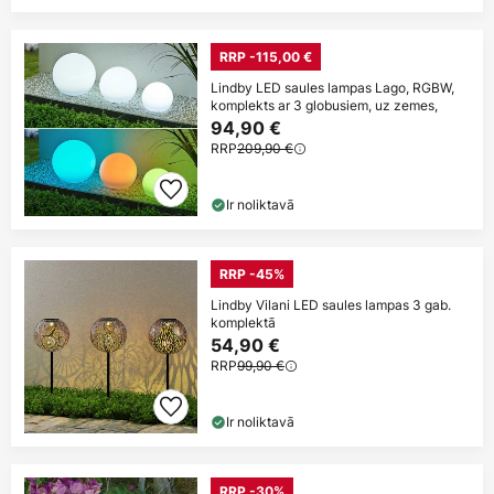
RRP -115,00 €
Lindby LED saules lampas Lago, RGBW,
komplekts ar 3 globusiem, uz zemes,
94,90 €
RRP
209,90 €
Ir noliktavā
RRP -45%
Lindby Vilani LED saules lampas 3 gab.
komplektā
54,90 €
RRP
99,90 €
Ir noliktavā
RRP -30%