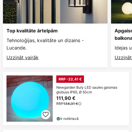
Top kvalitāte ārtelpām
Apgais
balkon
Tehnoloģijas, kvalitāte un dizains -
Lucande.
Idejas u
Uzzināt vairāk
Uzzināt
RRP -22,41 €
Newgarden Buly LED saules gaismas
globuss IP65, Ø 50cm
111,90 €
RRP
134,31 €
Ir noliktavā