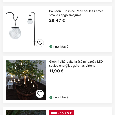
Pauleen Sunshine Pearl saules zemes
smailes apgaismojums
29,47 €
Ir noliktavā
Globini siltā balta krāsā mirdzoša LED
saules enerģijas gaismas virtene
11,90 €
Ir noliktavā
RRP -50,25 €