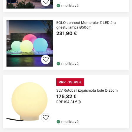
Ir noliktavā
EGLO connect Monterolo-Z LED āra
griestu lampa Ø50cm
231,90 €
Ir noliktavā
RRP -19,49 €
SLV Rotoball izgaismota lode Ø 25cm
175,32 €
RRP
194,81 €
Ir noliktavā