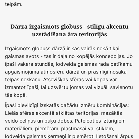
telpām.
Dārza izgaismots globuss - stilīgu akcentu
uzstādīšana āra teritorijās
Izgaismots globuss dārzā ir kas vairāk nekā tikai
gaismas avots - tas ir daļa no kopējās koncepcijas. Jo
īpaši vakara stundās, lodveida gaismas rada patīkamu
apgaismojuma atmosfēru dārzā un prasmīgi nosaka
telpas noskaņu. Atsevišķas sfēras vai kopas var
izmantot īpaši, lai uzsvērtu jomas vai vizuāli savienotu
tās kopā.
Īpaši pievilcīgi izskatās dažādu izmēru kombinācijas:
Lielās sfēras akcentē atklātas teritorijas, mazākās
veido celiņus un puķu dobes. Pateicoties izturīgiem
materiāliem, piemēram, plastmasai vai stiklam,
lodveida gaismas ķermeņi ir piemēroti lietošanai ārpus