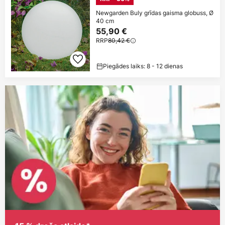
Newgarden Buly grīdas gaisma globuss, Ø
40 cm
55,90 €
RRP
80,42 €
Piegādes laiks: 8 - 12 dienas