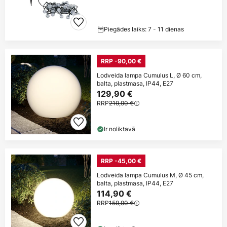
Piegādes laiks: 7 - 11 dienas
RRP -90,00 €
Lodveida lampa Cumulus L, Ø 60 cm,
balta, plastmasa, IP44, E27
129,90 €
RRP
219,90 €
Ir noliktavā
RRP -45,00 €
Lodveida lampa Cumulus M, Ø 45 cm,
balta, plastmasa, IP44, E27
114,90 €
RRP
159,90 €