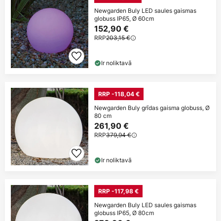
Newgarden Buly LED saules gaismas
globuss IP65, Ø 60cm
152,90 €
RRP
203,15 €
Ir noliktavā
RRP -118,04 €
Newgarden Buly grīdas gaisma globuss, Ø
80 cm
261,90 €
RRP
379,94 €
Ir noliktavā
RRP -117,98 €
Newgarden Buly LED saules gaismas
globuss IP65, Ø 80cm