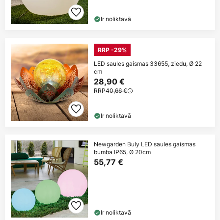
Ir noliktavā
RRP -29%
LED saules gaismas 33655, ziedu, Ø 22
cm
28,90 €
RRP
40,66 €
Ir noliktavā
Newgarden Buly LED saules gaismas
bumba IP65, Ø 20cm
55,77 €
Ir noliktavā