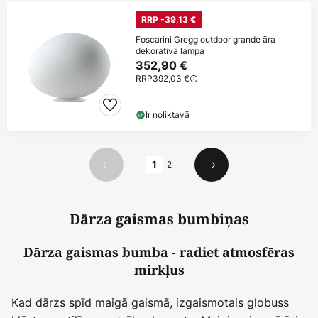
RRP -39,13 €
Foscarini Gregg outdoor grande āra
dekoratīvā lampa
352,90 €
RRP
392,03 €
Ir noliktavā
Lapa
1
2
Iepriekšējais
Nākamais
Dārza gaismas bumbiņas
Dārza gaismas bumba - radiet atmosfēras
mirkļus
Kad dārzs spīd maigā gaismā, izgaismotais globuss