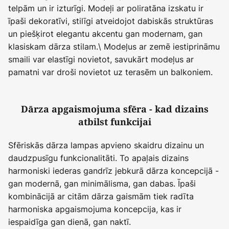
telpām un ir izturīgi. Modeļi ar poliratāna izskatu ir
īpaši dekoratīvi, stilīgi atveidojot dabiskās struktūras
un piešķirot elegantu akcentu gan modernam, gan
klasiskam dārza stilam.\ Modeļus ar zemē iestiprināmu
smaili var elastīgi novietot, savukārt modeļus ar
pamatni var droši novietot uz terasēm un balkoniem.
Dārza apgaismojuma sfēra - kad dizains
atbilst funkcijai
Sfēriskās dārza lampas apvieno skaidru dizainu un
daudzpusīgu funkcionalitāti. To apaļais dizains
harmoniski iederas gandrīz jebkurā dārza koncepcijā -
gan modernā, gan minimālisma, gan dabas. Īpaši
kombinācijā ar citām dārza gaismām tiek radīta
harmoniska apgaismojuma koncepcija, kas ir
iespaidīga gan dienā, gan naktī.