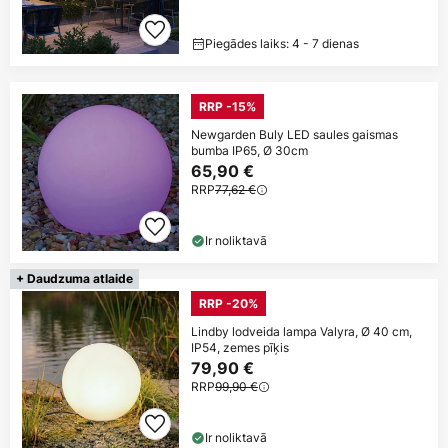
Piegādes laiks: 4 - 7 dienas
RRP -15%
Newgarden Buly LED saules gaismas
bumba IP65, Ø 30cm
65,90 €
RRP
77,62 €
Ir noliktavā
+ Daudzuma atlaide
RRP -20%
Lindby lodveida lampa Valyra, Ø 40 cm,
IP54, zemes pīķis
79,90 €
RRP
99,90 €
Ir noliktavā