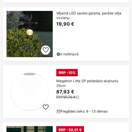
Vējainā LED saules gaisma, parāda vēja
virzienu
19,90 €
Ir noliktavā
RRP -10%
Megatron Litta SP peldošais skaļrunis
25cm
87,93 €
RRP
97,70 €
Piegādes laiks: 9 - 13 dienas
RRP -30,01 €