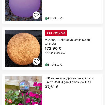
Ir noliktavā
RRP -72,40 €
Mundan - Dekoratīva lampa 50 cm,
terakota
172,90 €
RRP
245,30 €
Ir noliktavā
LED saules enerģijas zemes spīdums
Firefly Opal, 4 gab. komplekts, IP44
37,61 €