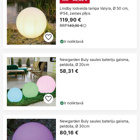
Lindby lodveida lampa Valyra, Ø 50 cm,
IP54, zemes pīķis
119,90 €
RRP
149,90 €
Ir noliktavā
Newgarden Buly saules bateriju gaisma,
peldoša, Ø 20cm
58,31 €
Ir noliktavā
Newgarden Buly saules bateriju gaisma,
peldoša, Ø 30cm
80,16 €