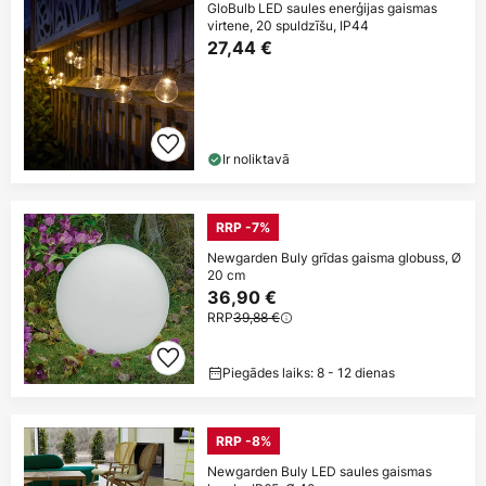
GloBulb LED saules enerģijas gaismas
virtene, 20 spuldzīšu, IP44
27,44 €
Ir noliktavā
RRP -7%
Newgarden Buly grīdas gaisma globuss, Ø
20 cm
36,90 €
RRP
39,88 €
Piegādes laiks: 8 - 12 dienas
RRP -8%
Newgarden Buly LED saules gaismas