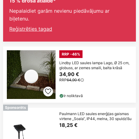
15 % droša atlaide*
Nepalaidiet garām nevienu piedāvājumu ar
biļetenu.
Reģistrēties tagad
RRP -46%
Lindby LED saules lampa Lago, Ø 25 cm,
globuss, ar zemes smaili, balta krāsā
34,90 €
RRP
64,90 €
Ir noliktavā
Sponsorēts
Paulmann LED saules enerģijas gaismas
virtene „Soala“, IP44, melna, 30 spuldzīšu
18,25 €