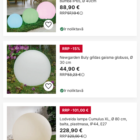
bumba IP65, Ø 40cm
88,90 €
RRP
97,19 €
Ir noliktavā
RRP -15%
Newgarden Buly grīdas gaisma globuss, Ø
30 cm
44,90 €
RRP
53,23 €
Ir noliktavā
RRP -101,00 €
Lodveida lampa Cumulus XL, Ø 80 cm,
balta, plastmasa, IP44, E27
228,90 €
RRP
329,90 €