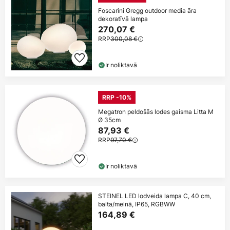
Foscarini Gregg outdoor media āra
dekoratīvā lampa
270,07 €
RRP
300,08 €
Ir noliktavā
RRP -10%
Megatron peldošās lodes gaisma Litta M
Ø 35cm
87,93 €
RRP
97,70 €
Ir noliktavā
STEINEL LED lodveida lampa C, 40 cm,
balta/melnā, IP65, RGBWW
164,89 €