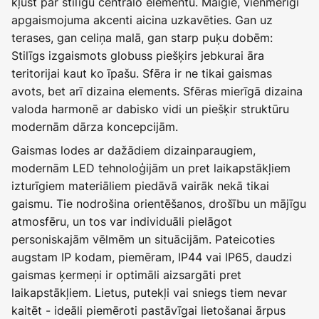
kļūst par stilīgu centrālo elementu. Maigie, vienmērīgi
apgaismojuma akcenti aicina uzkavēties. Gan uz
terases, gan celiņa malā, gan starp puķu dobēm:
Stilīgs izgaismots globuss piešķirs jebkurai āra
teritorijai kaut ko īpašu. Sfēra ir ne tikai gaismas
avots, bet arī dizaina elements. Sfēras mierīgā dizaina
valoda harmonē ar dabisko vidi un piešķir struktūru
modernām dārza koncepcijām.
Gaismas lodes ar dažādiem dizainparaugiem,
modernām LED tehnoloģijām un pret laikapstākļiem
izturīgiem materiāliem piedāvā vairāk nekā tikai
gaismu. Tie nodrošina orientēšanos, drošību un mājīgu
atmosfēru, un tos var individuāli pielāgot
personiskajām vēlmēm un situācijām. Pateicoties
augstam IP kodam, piemēram, IP44 vai IP65, daudzi
gaismas ķermeņi ir optimāli aizsargāti pret
laikapstākļiem. Lietus, putekļi vai sniegs tiem nevar
kaitēt - ideāli piemēroti pastāvīgai lietošanai ārpus