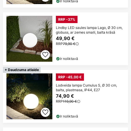
Ir noliktavā
RRP -37%
Lindby LED saules lampa Lago, Ø 30 cm,
globuss, ar zemes smaili, balta krāsā
49,90 €
RRP
79,90 €
Ir noliktavā
+ Daudzuma atlaide
RRP -45,00 €
Lodveida lampa Cumulus S, Ø 30 cm,
balta, plastmasa, IP44, E27
74,90 €
RRP
119,90 €
Ir noliktavā