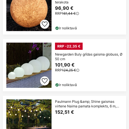
terakota
96,90 €
RRP
161,44 €
Ir noliktavā
RRP -22,35 €
Newgarden Buly grīdas gaisma globuss, Ø
50 cm
101,90 €
RRP
124,25 €
Ir noliktavā
Paulmann Plug &amp; Shine gaismas
virtene Naima pamata komplekts, 6 m,
IP67
152,51 €