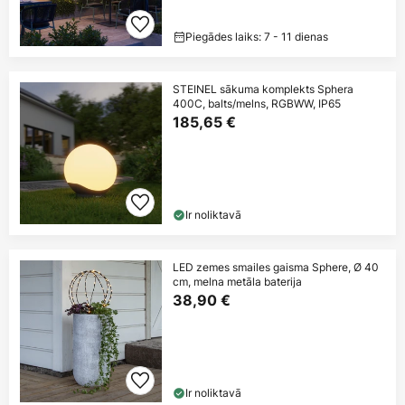
Piegādes laiks: 7 - 11 dienas
STEINEL sākuma komplekts Sphera
400C, balts/melns, RGBWW, IP65
185,65 €
Ir noliktavā
LED zemes smailes gaisma Sphere, Ø 40
cm, melna metāla baterija
38,90 €
Ir noliktavā