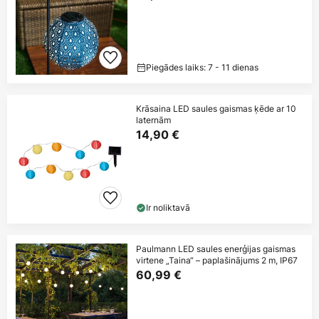
Piegādes laiks: 7 - 11 dienas
Krāsaina LED saules gaismas ķēde ar 10
laternām
14,90 €
Ir noliktavā
Paulmann LED saules enerģijas gaismas
virtene „Taina“ – paplašinājums 2 m, IP67
60,99 €