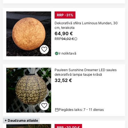
RRP -31%
Dekoratīvā sfēra Luminous Mundan, 30
cm, terakota
64,90 €
RRP
94,02 €
Ir noliktavā
Pauleen Sunshine Dreamer LED saules
dekoratīvā lampa taupe krāsā
32,52 €
Piegādes laiks: 7 - 11 dienas
+ Daudzuma atlaide
RRP -30,00 €