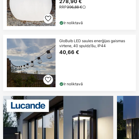
278,90 €
RRP
396,88 €
Ir noliktavā
GloBulb LED saules enerģijas gaismas
virtene, 40 spuldzīšu, IP44
40,66 €
Ir noliktavā