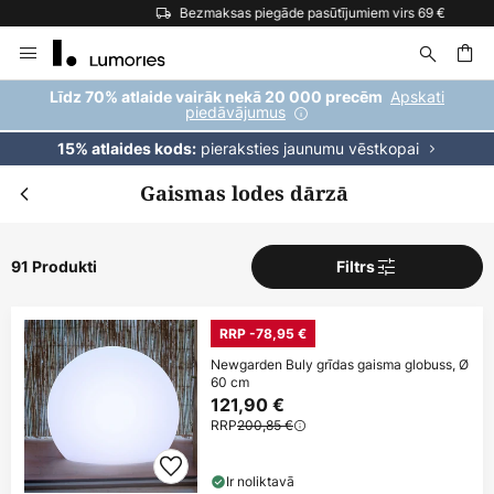
Bezmaksas piegāde pasūtījumiem virs 69 €
Skip
to
Content
ēšana
Apskati
Līdz 70% atlaide vairāk nekā 20 000 precēm
piedāvājumus
pieraksties jaunumu vēstkopai
15% atlaides kods:
Gaismas lodes dārzā
91 Produkti
Filtrs
RRP -78,95 €
Newgarden Buly grīdas gaisma globuss, Ø
60 cm
121,90 €
RRP
200,85 €
Ir noliktavā