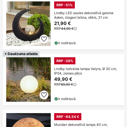
RRP -51%
Lindby LED saules dekoratīvā gaisma
Adem, rūsgani brūna, stikls, 31 cm
21,90 €
RRP
44,90 €
Ir noliktavā
+ Daudzuma atlaide
RRP -28%
Lindby lodveida lampa Valyra, Ø 30 cm,
IP54, zemes pīķis
49,90 €
RRP
69,90 €
Ir noliktavā
RRP -64,54 €
Mundan dekoratīvā lampa 40 cm,