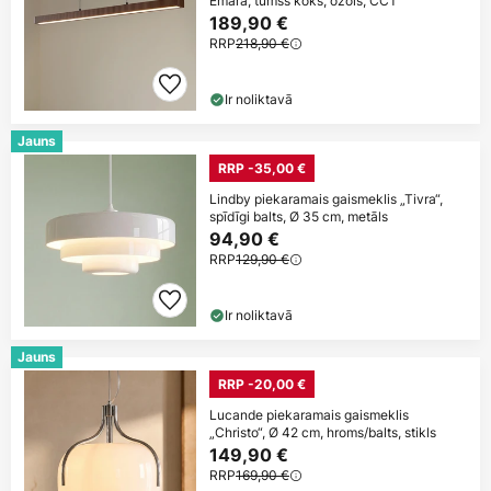
Emara, tumšs koks, ozols, CCT
189,90 €
RRP
218,90 €
Ir noliktavā
Jauns
RRP -35,00 €
Lindby piekaramais gaismeklis „Tivra“,
spīdīgi balts, Ø 35 cm, metāls
94,90 €
RRP
129,90 €
Ir noliktavā
Jauns
RRP -20,00 €
Lucande piekaramais gaismeklis
„Christo“, Ø 42 cm, hroms/balts, stikls
149,90 €
RRP
169,90 €