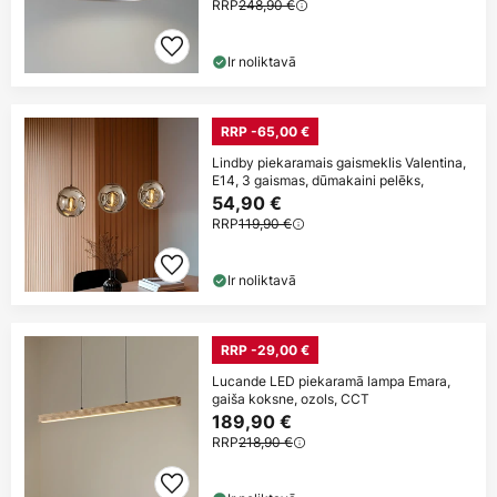
RRP
248,90 €
Ir noliktavā
RRP -65,00 €
Lindby piekaramais gaismeklis Valentina,
E14, 3 gaismas, dūmakaini pelēks,
54,90 €
RRP
119,90 €
Ir noliktavā
RRP -29,00 €
Lucande LED piekaramā lampa Emara,
gaiša koksne, ozols, CCT
189,90 €
RRP
218,90 €