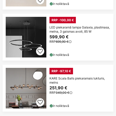
Ir noliktavā
RRP -100,00 €
LED piekaramā lampa Galaxia, plastmasa,
melna, 3 gaismas avoti, 85 W
599,90 €
RRP
699,90 €
Ir noliktavā
RRP -97,10 €
KARE Scala Balls piekaramais lukturis,
melns
251,90 €
RRP
349,00 €
Ir noliktavā