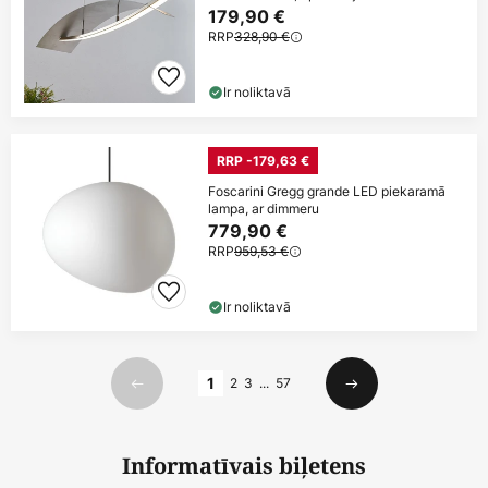
179,90 €
RRP
328,90 €
Ir noliktavā
RRP -179,63 €
Foscarini Gregg grande LED piekaramā
lampa, ar dimmeru
779,90 €
RRP
959,53 €
Ir noliktavā
Lapa
1
2
3
...
57
Iepriekšējais
Nākamais
Informatīvais biļetens