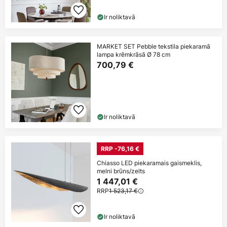
Ir noliktavā
MARKET SET Pebble tekstila piekaramā
lampa krēmkrāsā Ø 78 cm
700,79 €
Ir noliktavā
RRP -76,16 €
Chiasso LED piekaramais gaismeklis,
melni brūns/zelts
1 447,01 €
RRP
1 523,17 €
Ir noliktavā