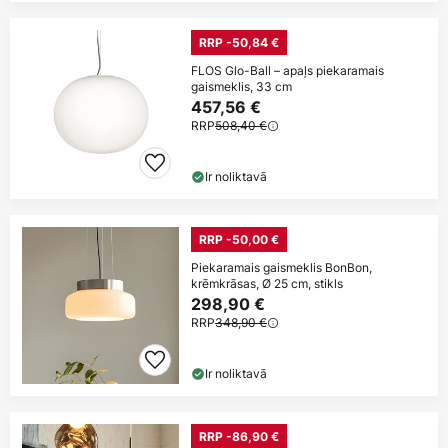
RRP -50,84 €
FLOS Glo-Ball – apaļs piekaramais
gaismeklis, 33 cm
457,56 €
RRP
508,40 €
Ir noliktavā
RRP -50,00 €
Piekaramais gaismeklis BonBon,
krēmkrāsas, Ø 25 cm, stikls
298,90 €
RRP
348,90 €
Ir noliktavā
RRP -86,90 €