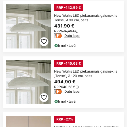
RRP -142,59 €
New Works LED piekaramais gaismeklis
Tense, Ø 90 cm, balts
431,90 €
RRP
574,49 €
Datu lapa
Ir noliktavā
RRP -145,68 €
New Works LED piekaramais gaismeklis
„Tense“, Ø 120 cm, balts
494,90 €
RRP
640,58 €
Datu lapa
Ir noliktavā
RRP -27%