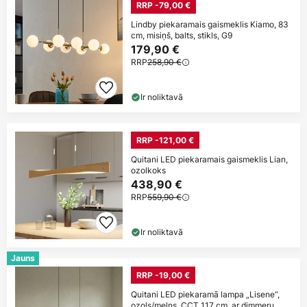
RRP -79,00 €
Lindby piekaramais gaismeklis Kiamo, 83
cm, misiņš, balts, stikls, G9
179,90 €
RRP
258,90 €
Ir noliktavā
RRP -121,00 €
Quitani LED piekaramais gaismeklis Lian,
ozolkoks
438,90 €
RRP
559,90 €
Ir noliktavā
Jauns
RRP -19,00 €
Quitani LED piekaramā lampa „Lisene“,
ozols/melns, CCT 117 cm, ar dimmeru