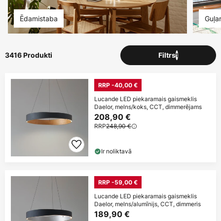
Ēdamistaba
Guļa
3416 Produkti
Filtrs
1
RRP -40,00 €
Lucande LED piekaramais gaismeklis
Daelor, melns/koks, CCT, dimmerējams
208,90 €
RRP
248,90 €
Ir noliktavā
RRP -59,00 €
Lucande LED piekaramais gaismeklis
Daelor, melns/alumīnijs, CCT, dimmeris
189,90 €