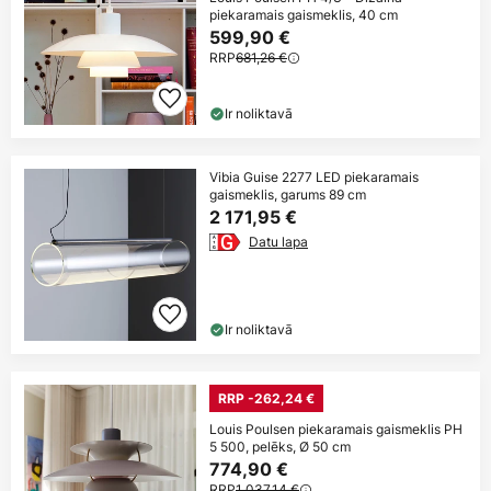
piekaramais gaismeklis, 40 cm
599,90 €
RRP
681,26 €
Ir noliktavā
Vibia Guise 2277 LED piekaramais
gaismeklis, garums 89 cm
2 171,95 €
Datu lapa
Ir noliktavā
RRP -262,24 €
Louis Poulsen piekaramais gaismeklis PH
5 500, pelēks, Ø 50 cm
774,90 €
RRP
1 037,14 €