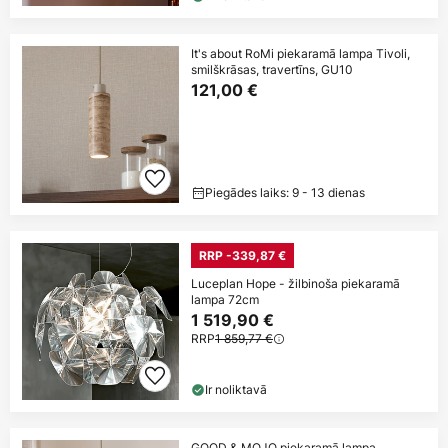
It's about RoMi piekaramā lampa Tivoli,
smilškrāsas, travertīns, GU10
121,00 €
Piegādes laiks: 9 - 13 dienas
RRP -339,87 €
Luceplan Hope - žilbinoša piekaramā
lampa 72cm
1 519,90 €
RRP
1 859,77 €
Ir noliktavā
GOOD & MOJO piekaramā lampa