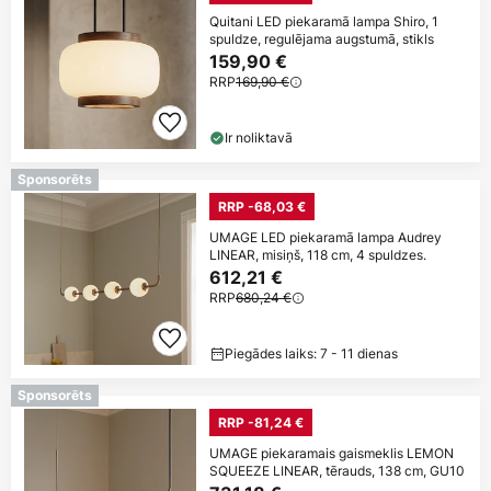
Quitani LED piekaramā lampa Shiro, 1
spuldze, regulējama augstumā, stikls
159,90 €
RRP
169,90 €
Ir noliktavā
Sponsorēts
RRP -68,03 €
UMAGE LED piekaramā lampa Audrey
LINEAR, misiņš, 118 cm, 4 spuldzes.
612,21 €
RRP
680,24 €
Piegādes laiks: 7 - 11 dienas
Sponsorēts
RRP -81,24 €
UMAGE piekaramais gaismeklis LEMON
SQUEEZE LINEAR, tērauds, 138 cm, GU10