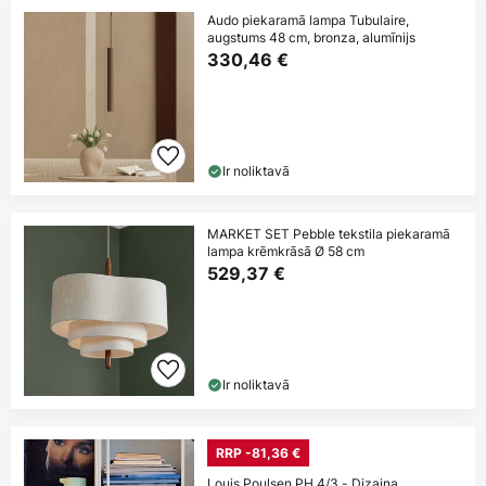
Audo piekaramā lampa Tubulaire,
augstums 48 cm, bronza, alumīnijs
330,46 €
Ir noliktavā
MARKET SET Pebble tekstila piekaramā
lampa krēmkrāsā Ø 58 cm
529,37 €
Ir noliktavā
RRP -81,36 €
Louis Poulsen PH 4/3 - Dizaina