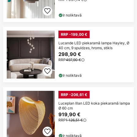
Ir noliktavā
RRP -199,00 €
Lucande LED piekaramā lampa Hayley, Ø
40 cm, 9 spuldzes, hroms, stikls
298,90 €
RRP
497,90 €
Ir noliktavā
RRP -206,61 €
Luceplan Illan LED koka piekaramā lampa
Ø 60 cm
919,90 €
RRP
1 126,51 €
Ir noliktavā