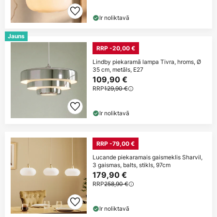
Ir noliktavā
Jauns
RRP -20,00 €
Lindby piekaramā lampa Tivra, hroms, Ø
35 cm, metāls, E27
109,90 €
RRP
129,90 €
Ir noliktavā
RRP -79,00 €
Lucande piekaramais gaismeklis Sharvil,
3 gaismas, balts, stikls, 97cm
179,90 €
RRP
258,90 €
Ir noliktavā