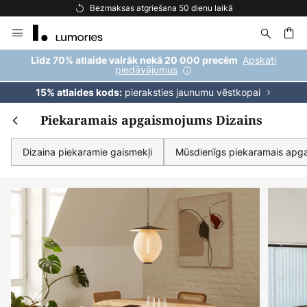
Bezmaksas piegāde pasūtījumiem virs 69 €
Skip
to
Content
ēšana
Apskati
Līdz 70% atlaide vairāk nekā 20 000 precēm
piedāvājumus
pieraksties jaunumu vēstkopai
15% atlaides kods:
Piekaramais apgaismojums Dizains
Dizaina piekaramie gaismekļi
Mūsdienīgs piekaramais apg