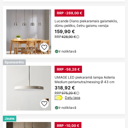
RRP -269,00 €
Lucande Diano piekaramais gaismeklis,
dūmu pelēks, četru gaismu versija
159,90 €
RRP
428,90 €
Ir noliktavā
Sponsorēts
RRP -56,28 €
UMAGE LED piekaramā lampa Asteria
Medium perlamutra/messing Ø 43 cm
318,92 €
RRP
375,20 €
Datu lapa
Ir noliktavā
Jauns
RRP -10,00 €