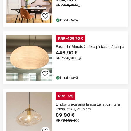
RRP
418,99 €
Ir noliktavā
RRP -109,70 €
Foscarini Rituals 2 stikla piekaramā lampa
446,90 €
RRP
556,60 €
Ir noliktavā
RRP -5%
Lindby piekaramā lampa Lelia, dzintara
krāsā, stikls, Ø 35 cm
89,90 €
RRP
94,90 €