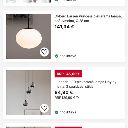
Dyberg Larsen Princess piekaramā lampa,
opāls/melna, Ø 28 cm
141,34 €
Ir noliktavā
RRP -45,00 €
Lucande LED piekaramā lampa Hayley,
melna, 3 spuldzes, stikls
84,90 €
RRP
129,90 €
Ir noliktavā