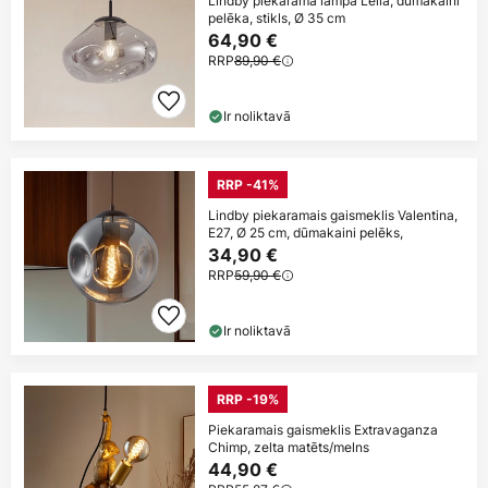
Lindby piekaramā lampa Lelia, dūmakaini
pelēka, stikls, Ø 35 cm
64,90 €
RRP
89,90 €
Ir noliktavā
RRP -41%
Lindby piekaramais gaismeklis Valentina,
E27, Ø 25 cm, dūmakaini pelēks,
34,90 €
RRP
59,90 €
Ir noliktavā
RRP -19%
Piekaramais gaismeklis Extravaganza
Chimp, zelta matēts/melns
44,90 €