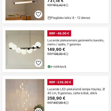
731,18 €
RRP
812,42 €
Piegādes laiks: 8 - 12 dienas
RRP -49,00 €
Lucande piekaramais gaismeklis Isandro,
melns / opāls, 7 gaismas
149,90 €
RRP
198,90 €
Ir noliktavā
RRP -239,00 €
Lucande LED piekaramā lampa Hayley, Ø
40 cm, 9 gaismas, zelta krāsā, stikls
258,90 €
RRP
497,90 €