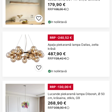
179,90 €
RRP
198,90 €
Ir noliktavā
RRP -240,52 €
Apaļa piekaramā lampa Dallas, zelta
krāsā
487,90 €
RRP
728,42 €
Ir noliktavā
RRP -130,00 €
Lucande piekaramā lampa Diborah, Ø 50
cm, krāsaina, stikls, G9
268,90 €
RRP
398,90 €