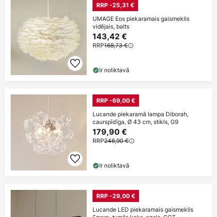
RRP -25,31 €
UMAGE Eos piekaramais gaismeklis
vidējais, balts
143,42 €
RRP
168,73 €
Ir noliktavā
RRP -69,00 €
Lucande piekaramā lampa Diborah,
caurspīdīga, Ø 43 cm, stikls, G9
179,90 €
RRP
248,90 €
Ir noliktavā
RRP -29,00 €
Lucande LED piekaramais gaismeklis