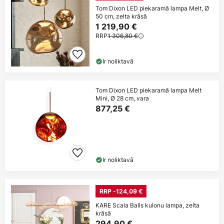
Tom Dixon LED piekaramā lampa Melt, Ø
50 cm, zelta krāsā
1 219,90 €
RRP
1 306,80 €
Ir noliktavā
Tom Dixon LED piekaramā lampa Melt
Mini, Ø 28 cm, vara
877,25 €
Ir noliktavā
RRP -124,09 €
KARE Scala Balls kulonu lampa, zelta
krāsā
294,90 €