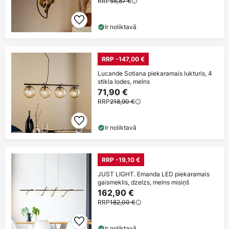
RRP
55,87 €
Ir noliktavā
RRP -147,00 €
Lucande Sotiana piekaramais lukturis, 4
stikla lodes, melns
71,90 €
RRP
218,90 €
Ir noliktavā
RRP -19,10 €
JUST LIGHT. Emanda LED piekaramais
gaismeklis, dzelzs, melns misiņš
162,90 €
RRP
182,00 €
Ir noliktavā