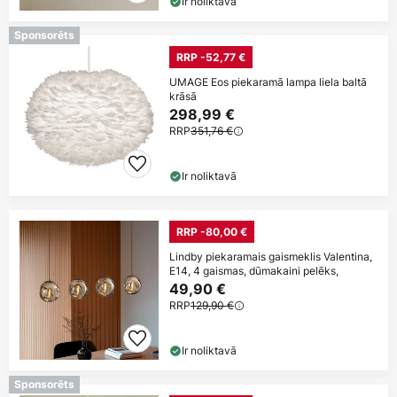
Ir noliktavā
Sponsorēts
RRP -52,77 €
UMAGE Eos piekaramā lampa liela baltā
krāsā
298,99 €
RRP
351,76 €
Ir noliktavā
RRP -80,00 €
Lindby piekaramais gaismeklis Valentina,
E14, 4 gaismas, dūmakaini pelēks,
49,90 €
RRP
129,90 €
Ir noliktavā
Sponsorēts