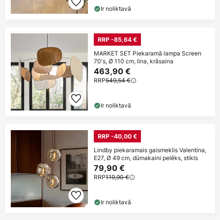
Ir noliktavā
RRP -85,64 €
MARKET SET Piekaramā lampa Screen
70's, Ø 110 cm, lina, krāsaina
463,90 €
RRP
549,54 €
Ir noliktavā
RRP -40,00 €
Lindby piekaramais gaismeklis Valentina,
E27, Ø 49 cm, dūmakaini pelēks, stikls
79,90 €
RRP
119,90 €
Ir noliktavā