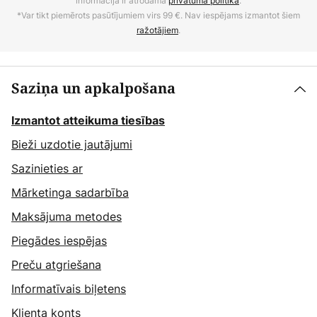
informācija ir atrodama
privātuma politikā
.
*Var tikt piemērots pasūtījumiem virs 99 €. Nav iespējams izmantot šiem
ražotājiem
.
Saziņa un apkalpošana
Izmantot atteikuma tiesības
Bieži uzdotie jautājumi
Sazinieties ar
Mārketinga sadarbība
Maksājuma metodes
Piegādes iespējas
Preču atgriešana
Informatīvais biļetens
Klienta konts