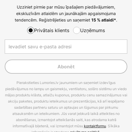
Uzziniet pirmie par mūsu īpašajiem piedāvājumiem,
ekskluzīvām atlaidēm un jaunākajām apgaismojuma
tendencēm. Reģistrējieties un saņemiet
.
15 % atlaidi*
Privātais klients
Uzņēmums
Abonēt
Pierakstieties Lumories.lv jaunumiem un saņemiet izdevīgus
piedāvājumus no lampu un gaismekļu, ventilatoru, solāro sistēmu un viedo
mājas produktu klāsta, atlaižu kuponus, produktu cenu samazinājumus vai
akciju paketes, produktu ieteikumus un prezentācijas, kā arī iespējamo
sadarbības partneru saturu un aptaujas un lūgumus par pirkumu
atsauksmēm un ieteikumiem. Jūs varat jebkurā laikā atteikties no
abonēšanas, izmantojot atteikšanās saiti, kas atrodama katrā
informatīvajā biļetenā, vai izmantojot mūsu
kontaktformu
. Sīkāka