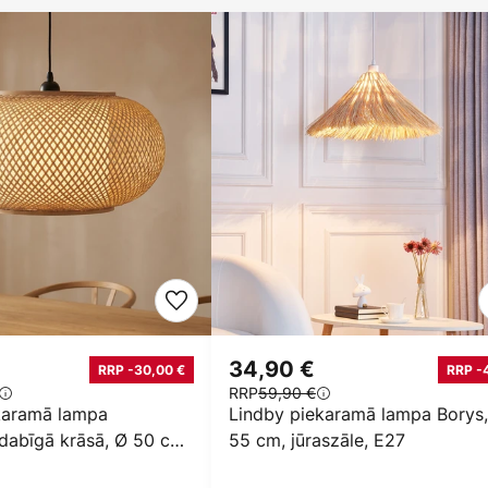
34,90 €
RRP -30,00 €
RRP -
RRP
59,90 €
karamā lampa
Lindby piekaramā lampa Borys
dabīgā krāsā, Ø 50 cm,
55 cm, jūraszāle, E27
E27