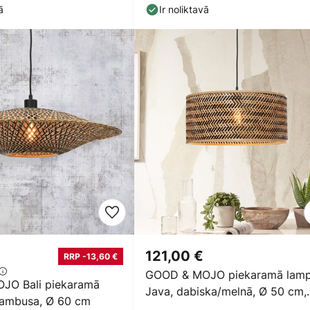
E27
ā
Ir noliktavā
121,00 €
RRP -13,60 €
GOOD & MOJO piekaramā lam
JO Bali piekaramā
Java, dabiska/melnā, Ø 50 cm,
bambusa, Ø 60 cm
E27