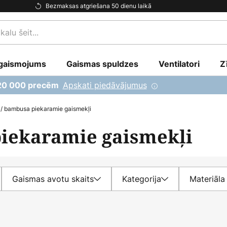
Bezmaksas atgriešana 50 dienu laikā
gaismojums
Gaismas spuldzes
Ventilatori
Z
Apskati piedāvājumus
 20 000 precēm
 / bambusa piekaramie gaismekļi
piekaramie gaismekļi
Gaismas avotu skaits
Kategorija
Materiāla