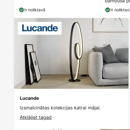
bambusa pi
bambuss E27
Ir noliktavā
Ir noliktav
Lucande
Izsmalcinātas kolekcijas katrai mājai.
Atklājiet tagad