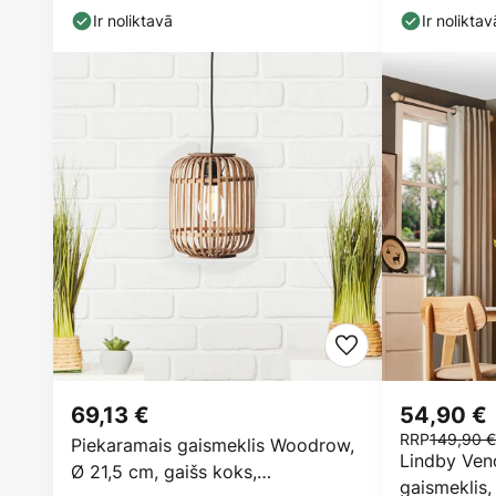
Ir noliktavā
Ir noliktav
69,13 €
54,90 €
RRP
149,90 €
Piekaramais gaismeklis Woodrow,
Lindby Ven
Ø 21,5 cm, gaišs koks,
gaismeklis,