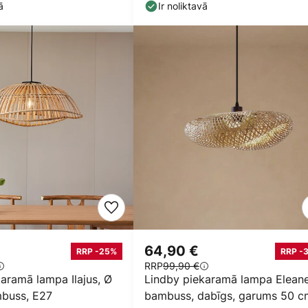
ā
Ir noliktavā
64,90 €
RRP -25%
RRP -
RRP
99,90 €
aramā lampa Ilajus, Ø
Lindby piekaramā lampa Eleane
buss, E27
bambuss, dabīgs, garums 50 c