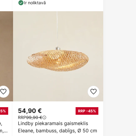
Ir noliktavā
54,90 €
35%
RRP -45%
RRP
99,90 €
,
Lindby piekaramais gaismeklis
m,
Eleane, bambuss, dabīgs, Ø 50 cm