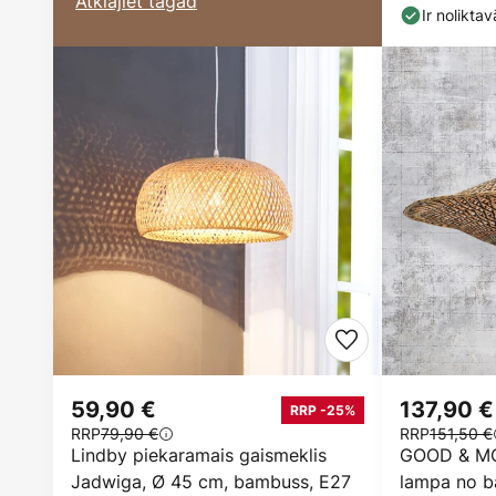
Atklājiet tagad
Ir noliktav
59,90 €
137,90 €
RRP -25%
RRP
79,90 €
RRP
151,50 €
Lindby piekaramais gaismeklis
GOOD & MO
Jadwiga, Ø 45 cm, bambuss, E27
lampa no 