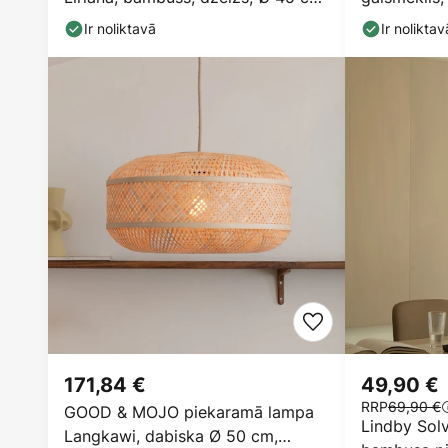
E27
bambusa, 
Ir noliktavā
Ir noliktav
171,84 €
49,90 €
RRP
69,90 €
GOOD & MOJO piekaramā lampa
Lindby Sol
Langkawi, dabiska Ø 50 cm,