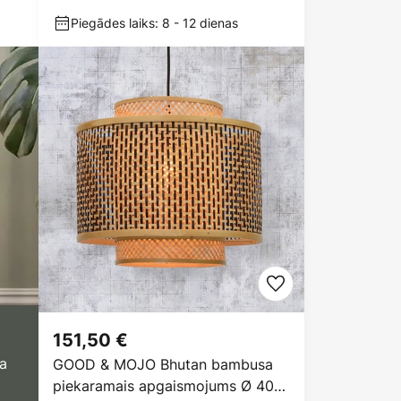
bambuss, E27
Piegādes laiks: 8 - 12 dienas
151,50 €
a
GOOD & MOJO Bhutan bambusa
piekaramais apgaismojums Ø 40