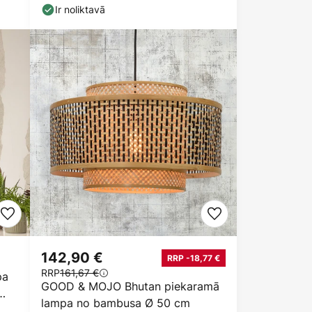
Ir noliktavā
142,90 €
RRP -18,77 €
RRP
161,67 €
pa
GOOD & MOJO Bhutan piekaramā
lampa no bambusa Ø 50 cm