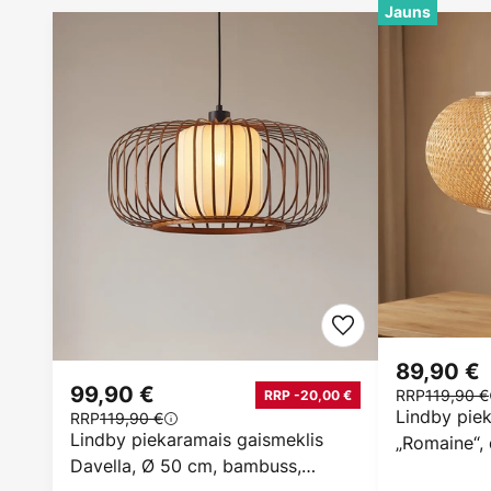
Jauns
89,90 €
99,90 €
RRP
119,90 €
RRP -20,00 €
Lindby pie
RRP
119,90 €
Lindby piekaramais gaismeklis
„Romaine“, 
Davella, Ø 50 cm, bambuss,
bambuss, 