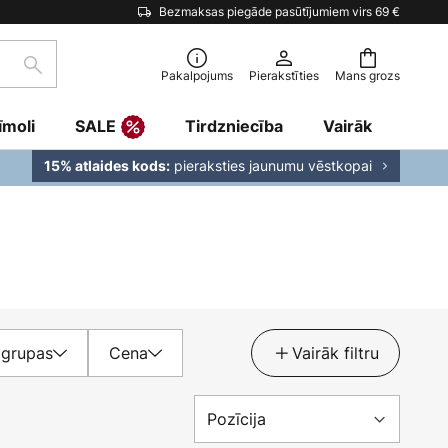
Bezmaksas piegāde pasūtījumiem virs 69 €
Meklēšana
Pakalpojums
Pierakstīties
Mans grozs
īmoli
SALE
Tirdzniecība
Vairāk
pieraksties jaunumu vēstkopai
15% atlaides kods:
 grupas
Cena
Vairāk filtru