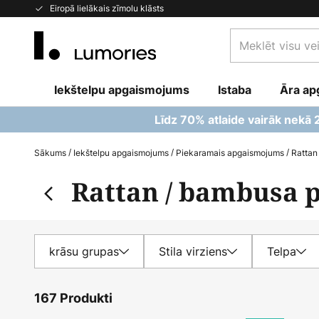
Skip
Eiropā lielākais zīmolu klāsts
to
Meklēt
Content
visu
veikalu
Iekštelpu apgaismojums
Istaba
šeit...
Āra ap
Līdz 70% atlaide vairāk nekā
Sākums
Iekštelpu apgaismojums
Piekaramais apgaismojums
Rattan
Rattan / bambusa 
krāsu grupas
Stila virziens
Telpa
167 Produkti