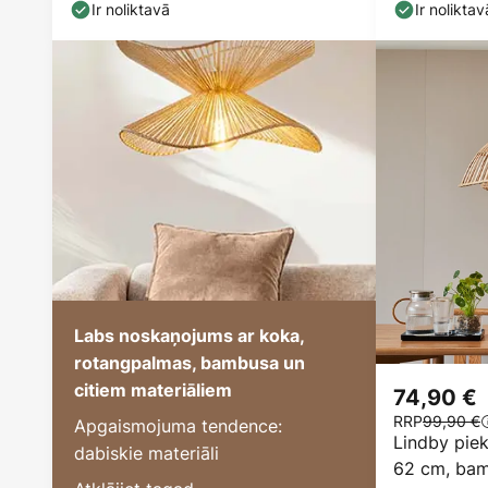
tekstils
Ir noliktavā
Ir noliktav
Labs noskaņojums ar koka,
rotangpalmas, bambusa un
citiem materiāliem
74,90 €
RRP
99,90 €
Apgaismojuma tendence:
Lindby piek
dabiskie materiāli
62 cm, bam