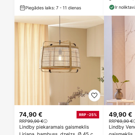
bambuss/metāls
cm, bambu
Ir noliktav
Piegādes laiks: 7 - 11 dienas
74,90 €
49,90 €
RRP -25%
RRP
99,90 €
RRP
69,90 €
Lindby piekaramais gaismeklis
Lindby Ven
Liriana, bambuss, dzelzs, Ø 45 cm,
gaismeklis,