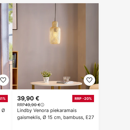
39,90 €
41%
RRP -20%
RRP
49,90 €
, Ø
Lindby Venora piekaramais
gaismeklis, Ø 15 cm, bambuss, E27