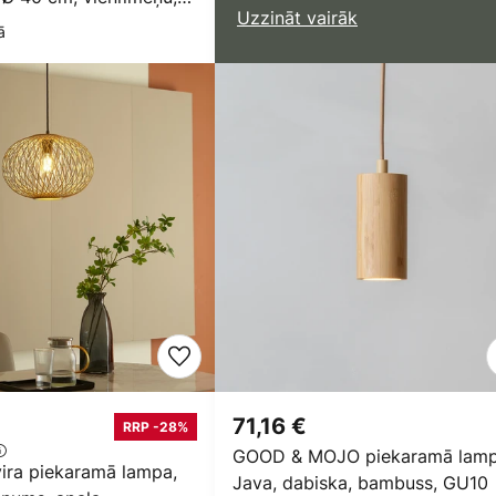
Uzzināt vairāk
E27
ā
71,16 €
RRP -28%
GOOD & MOJO piekaramā lam
vira piekaramā lampa,
Java, dabiska, bambuss, GU10