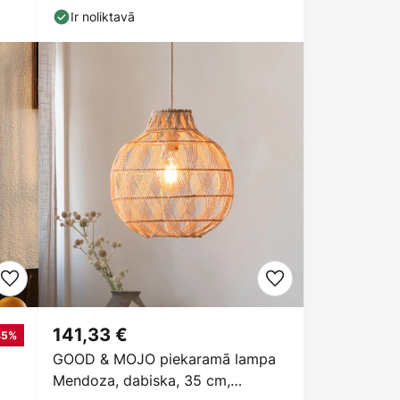
Ir noliktavā
141,33 €
45%
GOOD & MOJO piekaramā lampa
Mendoza, dabiska, 35 cm,