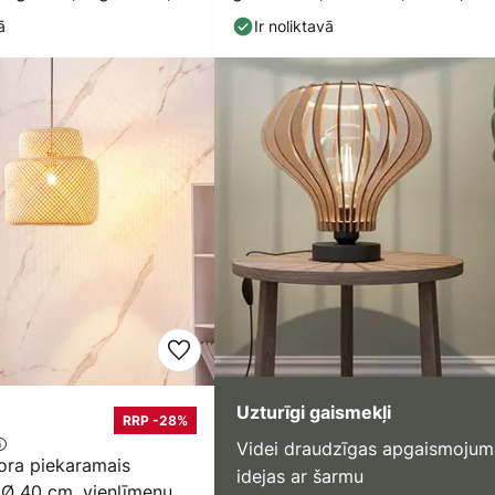
ss
bambuss
ā
Ir noliktavā
Uzturīgi gaismekļi
RRP -28%
Videi draudzīgas apgaismojum
ora piekaramais
idejas ar šarmu
 Ø 40 cm, vienlīmeņu,