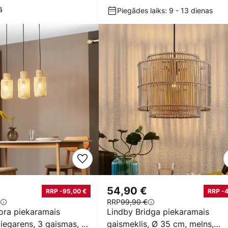
ā
Piegādes laiks: 9 - 13 dienas
54,90 €
RRP -95,00 €
RRP -
RRP
99,90 €
ora piekaramais
Lindby Bridga piekaramais
 iegarens, 3 gaismas, 15
gaismeklis, Ø 35 cm, melns,