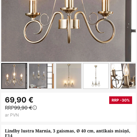
Iet
69,90 €
uz
RRP -30%
RRP
99,90 €
galerijas
ar PVN
sākumu
Lindby lustra Marnia, 3 gaismas, Ø 40 cm, antīkais misiņš,
E14