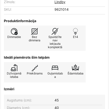
Zīmols:
Lindby
SKU:
9621014
Produktinformācija
Dimmable
Bez
Spuldzīte
E14
dimmera
nav
iekļauta
komplektā
Ideāli piemērots šīm telpām
Dzīvojamā
Priekšnams
Guļamistab
Ēdamistaba
istaba
a
Izmēri
Augstums (cm):
45
Diametrs (cm):
40