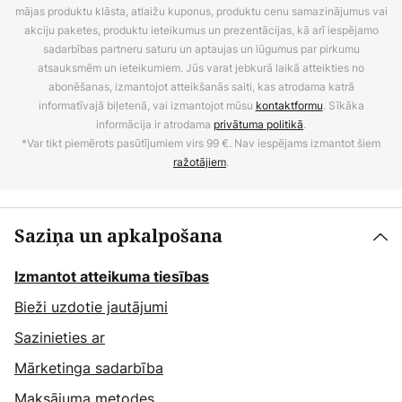
mājas produktu klāsta, atlaižu kuponus, produktu cenu samazinājumus vai
akciju paketes, produktu ieteikumus un prezentācijas, kā arī iespējamo
sadarbības partneru saturu un aptaujas un lūgumus par pirkumu
atsauksmēm un ieteikumiem. Jūs varat jebkurā laikā atteikties no
abonēšanas, izmantojot atteikšanās saiti, kas atrodama katrā
informatīvajā biļetenā, vai izmantojot mūsu
kontaktformu
. Sīkāka
informācija ir atrodama
privātuma politikā
.
*Var tikt piemērots pasūtījumiem virs 99 €. Nav iespējams izmantot šiem
ražotājiem
.
Saziņa un apkalpošana
Izmantot atteikuma tiesības
Bieži uzdotie jautājumi
Sazinieties ar
Mārketinga sadarbība
Maksājuma metodes