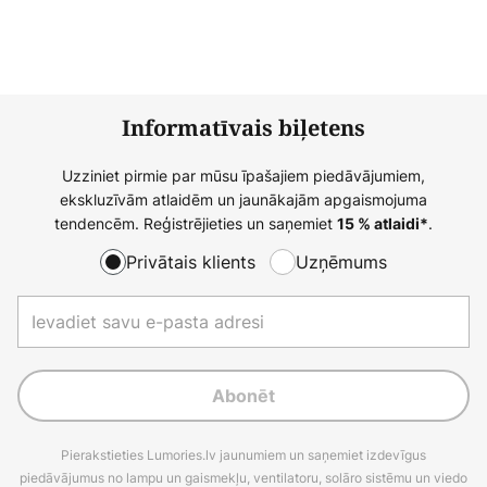
Informatīvais biļetens
Uzziniet pirmie par mūsu īpašajiem piedāvājumiem,
ekskluzīvām atlaidēm un jaunākajām apgaismojuma
tendencēm. Reģistrējieties un saņemiet
.
15 % atlaidi*
Privātais klients
Uzņēmums
Abonēt
Pierakstieties Lumories.lv jaunumiem un saņemiet izdevīgus
piedāvājumus no lampu un gaismekļu, ventilatoru, solāro sistēmu un viedo