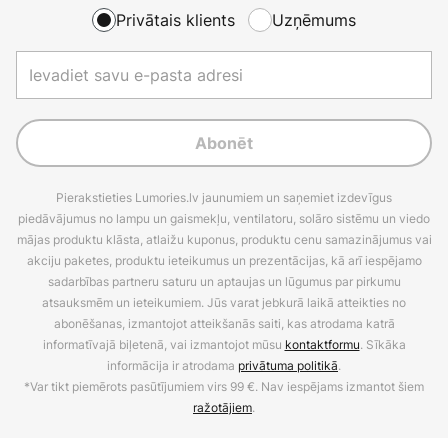
Privātais klients
Uzņēmums
Abonēt
Pierakstieties Lumories.lv jaunumiem un saņemiet izdevīgus
piedāvājumus no lampu un gaismekļu, ventilatoru, solāro sistēmu un viedo
mājas produktu klāsta, atlaižu kuponus, produktu cenu samazinājumus vai
akciju paketes, produktu ieteikumus un prezentācijas, kā arī iespējamo
sadarbības partneru saturu un aptaujas un lūgumus par pirkumu
atsauksmēm un ieteikumiem. Jūs varat jebkurā laikā atteikties no
abonēšanas, izmantojot atteikšanās saiti, kas atrodama katrā
informatīvajā biļetenā, vai izmantojot mūsu
kontaktformu
. Sīkāka
informācija ir atrodama
privātuma politikā
.
*Var tikt piemērots pasūtījumiem virs 99 €. Nav iespējams izmantot šiem
ražotājiem
.