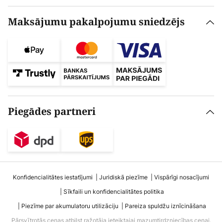
Maksājumu pakalpojumu sniedzējs
Piegādes partneri
Konfidencialitātes iestatījumi
Juridiskā piezīme
Vispārīgi nosacījumi
Sīkfaili un konfidencialitātes politika
Piezīme par akumulatoru utilizāciju
Pareiza spuldžu iznīcināšana
Pārsvītrotās cenas atbilst ražotāja ieteiktajai mazumtirdzniecības cenai.