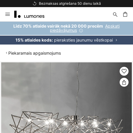
Bezmaksas atgriešana 50 dienu laikā
Skip
to
Content
ēšana
Apskati
Līdz 70% atlaide vairāk nekā 20 000 precēm
piedāvājumus
pieraksties jaunumu vēstkopai
15% atlaides kods:
Piekaramais apgaismojums
Iet
uz
galerijas
beigām