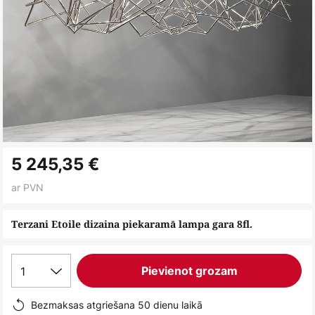
Iet
5 245,35 €
uz
galerijas
ar PVN
sākumu
Terzani Etoile dizaina piekaramā lampa gara 8fl.
1
Pievienot grozam
Bezmaksas atgriešana 50 dienu laikā