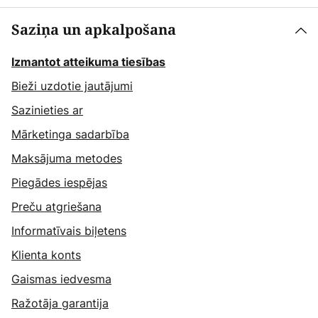
Saziņa un apkalpošana
Izmantot atteikuma tiesības
Bieži uzdotie jautājumi
Sazinieties ar
Mārketinga sadarbība
Maksājuma metodes
Piegādes iespējas
Preču atgriešana
Informatīvais biļetens
Klienta konts
Gaismas iedvesma
Ražotāja garantija