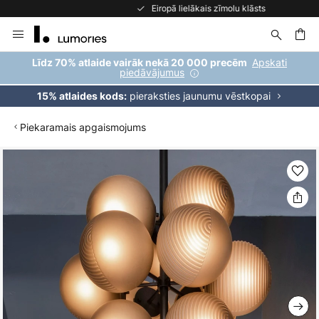
Eiropā lielākais zīmolu klāsts
Skip
to
Content
ēšana
Apskati
Līdz 70% atlaide vairāk nekā 20 000 precēm
piedāvājumus
pieraksties jaunumu vēstkopai
15% atlaides kods:
Piekaramais apgaismojums
Iet
uz
galerijas
beigām