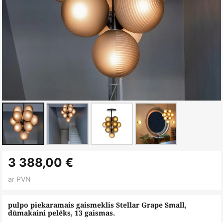
Iet
3 388,00 €
uz
galerijas
ar PVN
sākumu
pulpo piekaramais gaismeklis Stellar Grape Small,
dūmakaini pelēks, 13 gaismas.