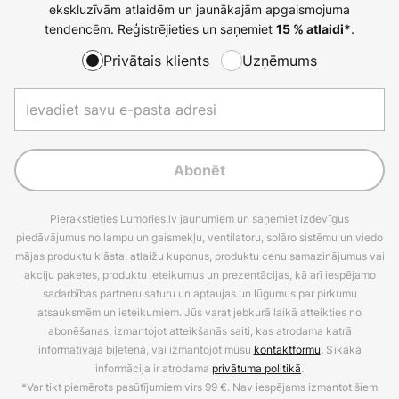
ekskluzīvām atlaidēm un jaunākajām apgaismojuma
tendencēm. Reģistrējieties un saņemiet
.
15 % atlaidi*
Privātais klients
Uzņēmums
Abonēt
Pierakstieties Lumories.lv jaunumiem un saņemiet izdevīgus
piedāvājumus no lampu un gaismekļu, ventilatoru, solāro sistēmu un viedo
mājas produktu klāsta, atlaižu kuponus, produktu cenu samazinājumus vai
akciju paketes, produktu ieteikumus un prezentācijas, kā arī iespējamo
sadarbības partneru saturu un aptaujas un lūgumus par pirkumu
atsauksmēm un ieteikumiem. Jūs varat jebkurā laikā atteikties no
abonēšanas, izmantojot atteikšanās saiti, kas atrodama katrā
informatīvajā biļetenā, vai izmantojot mūsu
kontaktformu
. Sīkāka
informācija ir atrodama
privātuma politikā
.
*Var tikt piemērots pasūtījumiem virs 99 €. Nav iespējams izmantot šiem