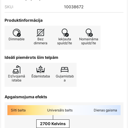
SKU:
10038672
Produktinformācija
Dimmable
Bez
Iekļauta
Nomaināma
dimmera
spuldzīte
spuldzīte
Ideāli piemērots šīm telpām
Dzīvojamā
Ēdamistaba
Guļamistab
istaba
a
Apgaismojuma efekts
Silti balta
Universāls balts
Dienas gaisma
2700 Kelvins