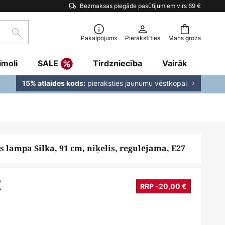
Bezmaksas piegāde pasūtījumiem virs 69 €
Meklēšana
Pakalpojums
Pierakstīties
Mans grozs
īmoli
SALE
Tirdzniecība
Vairāk
pieraksties jaunumu vēstkopai
15% atlaides kods:
 lampa Silka, 91 cm, niķelis, regulējama, E27
€
RRP -20,00 €