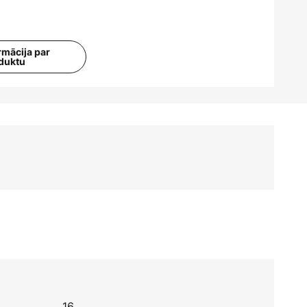
rmācija par
duktu
16