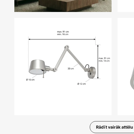
Rādīt vairāk attēlu