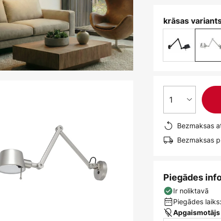
krāsas variants
1
Bezmaksas at
Bezmaksas pi
Piegādes inf
Ir noliktavā
Piegādes laiks:
Apgaismotājs