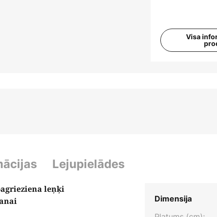
Visa info
pro
mācijas
Lejupielādes
pagrieziena leņķi
Dimensija
šanai
Platums (cm):