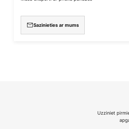
Sazinieties ar mums
Uzziniet pirm
apga