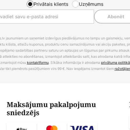
Privātais klients
Uzņēmums
Abonēt
es.lv jaunumiem un saņemiet izdevīgus piedāvājumus no lampu un gaismekļu, venti
ktu klāsta, atlaižu kuponus, produktu cenu samazinājumus vai akciju paketes, p
 iespējamo sadarbības partneru saturu un aptaujas un lūgumus par pirkumu atsa
ā atteikties no abonēšanas, izmantojot atteikšanās saiti, kas atrodama katrā info
izmantojot mūsu
kontaktformu
. Sīkāka informācija ir atrodama
privātuma politikā
Var tikt piemērots pasūtījumiem virs 99 €. Nav iespējams izmantot šiem
ražotājie
Maksājumu pakalpojumu
sniedzējs