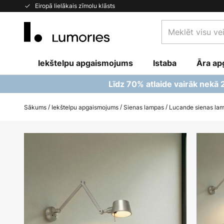
Skip
Eiropā lielākais zīmolu klāsts
to
Meklēt
Content
visu
veikalu
Iekštelpu apgaismojums
Istaba
šeit...
Āra ap
Līdz 70% atlaide vairāk nekā
Sākums
Iekštelpu apgaismojums
Sienas lampas
Lucande sienas lamp
Iet
uz
galerijas
beigām