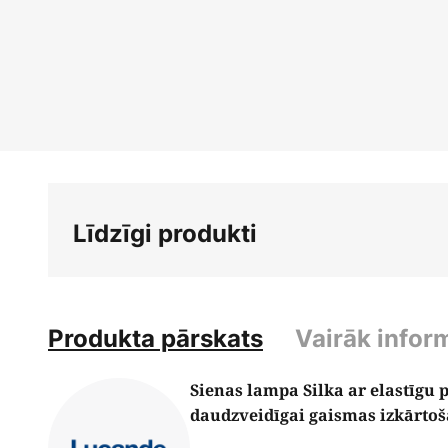
Iet
uz
galerijas
sākumu
Līdzīgi produkti
Produkta pārskats
Vairāk infor
Sienas lampa Silka ar elastīgu 
daudzveidīgai gaismas izkārto