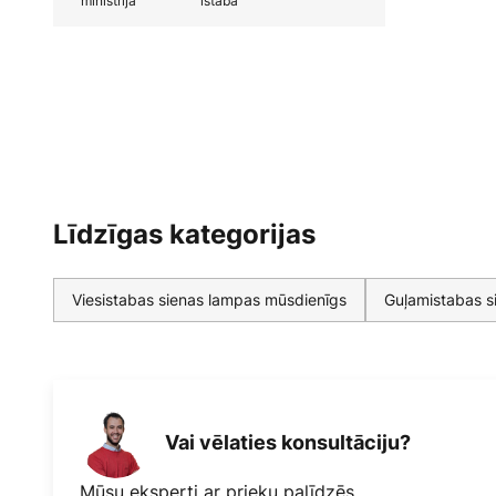
ministrija
istaba
Līdzīgas kategorijas
Viesistabas sienas lampas mūsdienīgs
Guļamistabas s
Vai vēlaties konsultāciju?
Mūsu eksperti ar prieku palīdzēs