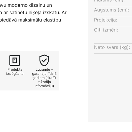
savu moderno dizainu un
Augstums (cm):
 ar satinētu niķeļa izskatu. Ar
 piedāvā maksimālu elastību
Projekcija:
ādi ideāli piemērojoties
Citi izmēri:
stabai, viesistabai vai
Neto svars (kg):
 var individuāli pielāgot
antojot ārējo dimmeri. Tās
Produkta
Lucande –
adara to par stilīgu elementu,
ieslēgšana
garantija līdz 5
gadiem (skatīt
i un estētiku.
ražotāja
informāciju)