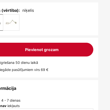
niķelis
 (vērtība):
Pievienot grozam
griešana 50 dienu laikā
egāde pasūtījumiem virs 69 €
ormācija
 4 - 7 dienas
iekļauts
 nav