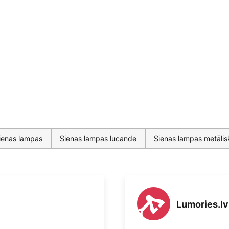
ienas lampas
Sienas lampas lucande
Sienas lampas metālis
Lumories.lv