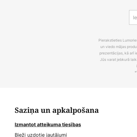
Pierakstieties Lumori
un viedo mājas produ
prezentācijas, kā arī
Jūs varat jebkurā laik
*
Saziņa un apkalpošana
Izmantot atteikuma tiesības
Bieži uzdotie jautājumi