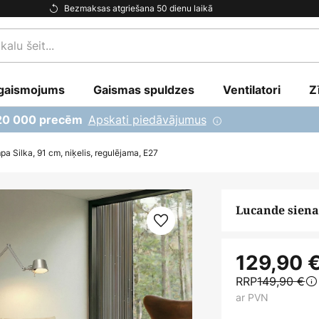
Bezmaksas atgriešana 50 dienu laikā
gaismojums
Gaismas spuldzes
Ventilatori
Z
Apskati piedāvājumus
 20 000 precēm
a Silka, 91 cm, niķelis, regulējama, E27
Lucande sienas
129,90 
RRP
149,90 €
ar PVN