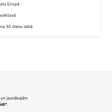
āsts Eiropā
oliktavā
na 50 dienu laikā
 un jaunākajām
.
idi*