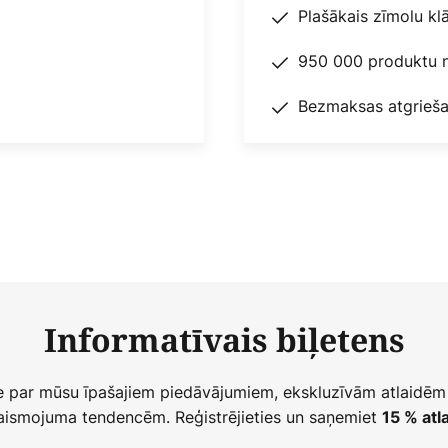
Plašākais zīmolu kl
950 000 produktu n
Bezmaksas atgrieša
Informatīvais biļetens
ie par mūsu īpašajiem piedāvājumiem, ekskluzīvām atlaidēm
ismojuma tendencēm. Reģistrējieties un saņemiet
15 % atla