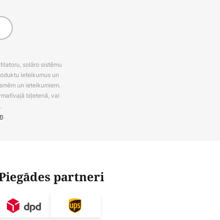
latoru, solāro sistēmu
roduktu ieteikumus un
uksmēm un ieteikumiem.
rmatīvajā biļetenā, vai
.
m
.
Piegādes partneri