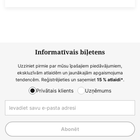
Informatīvais biļetens
Uzziniet pirmie par mūsu īpašajiem piedāvājumiem,
ekskluzīvām atlaidēm un jaunākajām apgaismojuma
tendencēm. Reģistrējieties un saņemiet
.
15 % atlaidi*
Privātais klients
Uzņēmums
Abonēt