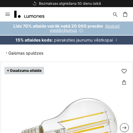
Bezmaksas atgriešana 50 dienu laikā
Skip
to
Content
ēšana
Apskati
Līdz 70% atlaide vairāk nekā 20 000 precēm
piedāvājumus
pieraksties jaunumu vēstkopai
15% atlaides kods:
Gaismas spuldzes
Iet
+ Daudzuma atlaide
uz
galerijas
beigām