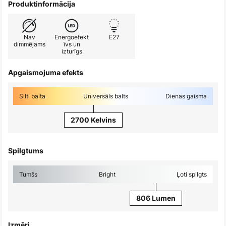
Produktinformācija
Nav
Energoefekt
E27
dimmējams
īvs un
izturīgs
Apgaismojuma efekts
Silti balta
Universāls balts
Dienas gaisma
2700 Kelvins
Spilgtums
Tumšs
Bright
Ļoti spilgts
806 Lumen
Izmēri