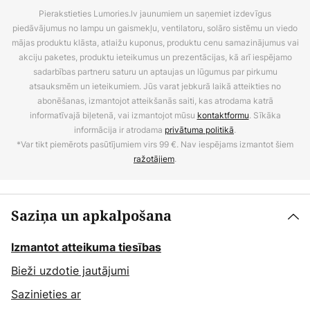
Pierakstieties Lumories.lv jaunumiem un saņemiet izdevīgus
piedāvājumus no lampu un gaismekļu, ventilatoru, solāro sistēmu un viedo
mājas produktu klāsta, atlaižu kuponus, produktu cenu samazinājumus vai
akciju paketes, produktu ieteikumus un prezentācijas, kā arī iespējamo
sadarbības partneru saturu un aptaujas un lūgumus par pirkumu
atsauksmēm un ieteikumiem. Jūs varat jebkurā laikā atteikties no
abonēšanas, izmantojot atteikšanās saiti, kas atrodama katrā
informatīvajā biļetenā, vai izmantojot mūsu
kontaktformu
. Sīkāka
informācija ir atrodama
privātuma politikā
.
*Var tikt piemērots pasūtījumiem virs 99 €. Nav iespējams izmantot šiem
ražotājiem
.
Saziņa un apkalpošana
Izmantot atteikuma tiesības
Bieži uzdotie jautājumi
Sazinieties ar