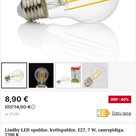
Iet
8,90 €
uz
RRP -40%
RRP
14,90 €
galerijas
Datu lapa
ar PVN
sākumu
Lindby LED spuldze, kvēlspuldze, E27, 7 W, caurspīdīga,
2700 K