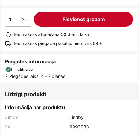
1
Pievienot grozam
Bezmaksas atgriešana 50 dienu laikā
Bezmaksas piegāde pasūtījumiem virs 69 €
Piegādes informācija
Ir noliktavā
Piegādes laiks: 4 - 7 dienas
Līdzīgi produkti
Informācija par produktu
Zīmols:
Lindby
SKU:
9993033