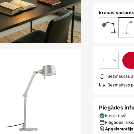
krāsas variants
1
Bezmaksas at
Bezmaksas pi
Piegādes inf
Ir noliktavā
Piegādes laiks:
Apgaismotājs