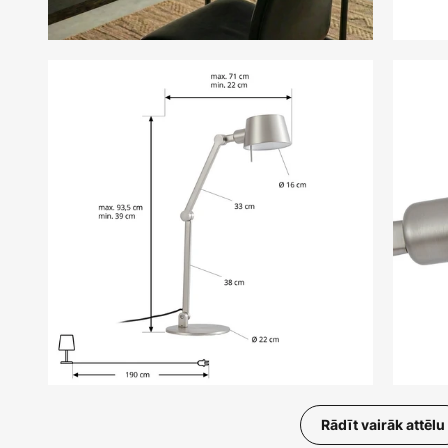
Rādīt vairāk attēlu