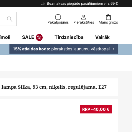
Bezmaksas piegāde pasūtījumiem virs 69 €
Meklēšana
Pakalpojums
Pierakstīties
Mans grozs
īmoli
SALE
Tirdzniecība
Vairāk
pieraksties jaunumu vēstkopai
15% atlaides kods:
lampa Silka, 93 cm, niķelis, regulējama, E27
RRP -40,00 €