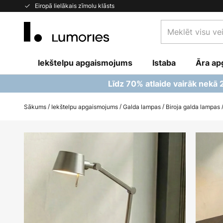
Skip
Eiropā lielākais zīmolu klāsts
to
Meklēt
Content
visu
veikalu
Iekštelpu apgaismojums
Istaba
šeit...
Āra ap
Līdz 70% atlaide vairāk nekā
Sākums
Iekštelpu apgaismojums
Galda lampas
Biroja galda lampas
Iet
uz
galerijas
beigām