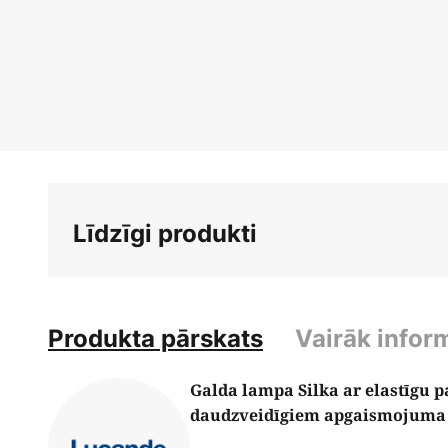
Iet
uz
galerijas
sākumu
Līdzīgi produkti
Produkta pārskats
Vairāk infor
Galda lampa Silka ar elastīgu p
daudzveidīgiem apgaismojuma