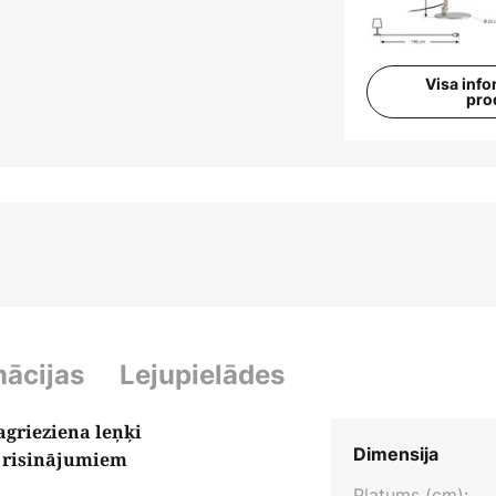
Visa info
pro
mācijas
Lejupielādes
agrieziena leņķi
Dimensija
 risinājumiem
Platums (cm):