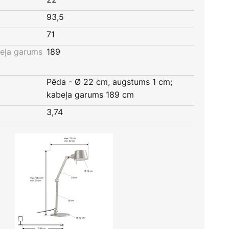
93,5
71
eļa garums
189
Pēda - Ø 22 cm, augstums 1 cm;
kabeļa garums 189 cm
3,74