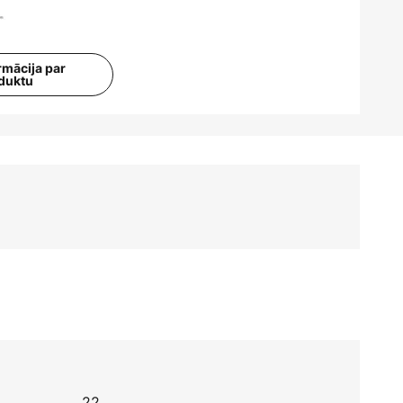
rmācija par
duktu
22