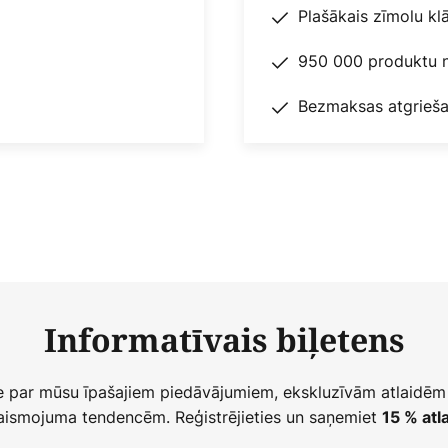
Plašākais zīmolu kl
950 000 produktu n
Bezmaksas atgrieša
Informatīvais biļetens
ie par mūsu īpašajiem piedāvājumiem, ekskluzīvām atlaidēm
ismojuma tendencēm. Reģistrējieties un saņemiet
15 % atla