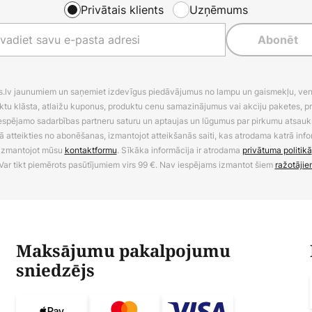
Privātais klients
Uzņēmums
Abonēt
es.lv jaunumiem un saņemiet izdevīgus piedāvājumus no lampu un gaismekļu, venti
ktu klāsta, atlaižu kuponus, produktu cenu samazinājumus vai akciju paketes, p
 iespējamo sadarbības partneru saturu un aptaujas un lūgumus par pirkumu atsa
ā atteikties no abonēšanas, izmantojot atteikšanās saiti, kas atrodama katrā info
izmantojot mūsu
kontaktformu
. Sīkāka informācija ir atrodama
privātuma politikā
Var tikt piemērots pasūtījumiem virs 99 €. Nav iespējams izmantot šiem
ražotājie
Maksājumu pakalpojumu
sniedzējs