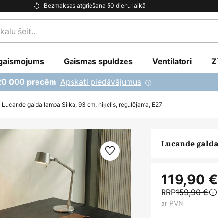
Bezmaksas atgriešana 50 dienu laikā
gaismojums
Gaismas spuldzes
Ventilatori
Z
Apskati piedāvājumus
 20 000 precēm
Lucande galda lampa Silka, 93 cm, niķelis, regulējama, E27
Lucande galda 
119,90 €
RRP
159,90 €
ar PVN