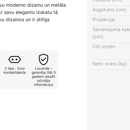
savu moderno dizainu un metāla
Augstums (cm):
Ar savu eleganto izskatu tā
u dizainos un ir stilīgs
Projekcija:
stabai vai guļamistabai.
Savienojuma kab
(cm):
a diapazonam 330 grādos, lampa
Citi izmēri:
dējādi tā ir piemērota gan
mai telpas apgaismošanai.
mbinācija padara galda lampu
Neto svars (kg):
C tips - Euro
Lucande –
uma risinājumu dažādām
kontaktdakša
garantija līdz 5
gadiem (skatīt
ražotāja
informāciju)