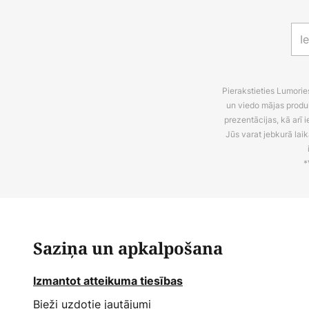
Pierakstieties Lumori
un viedo mājas produ
prezentācijas, kā arī
Jūs varat jebkurā laik
*
Saziņa un apkalpošana
Izmantot atteikuma tiesības
Bieži uzdotie jautājumi