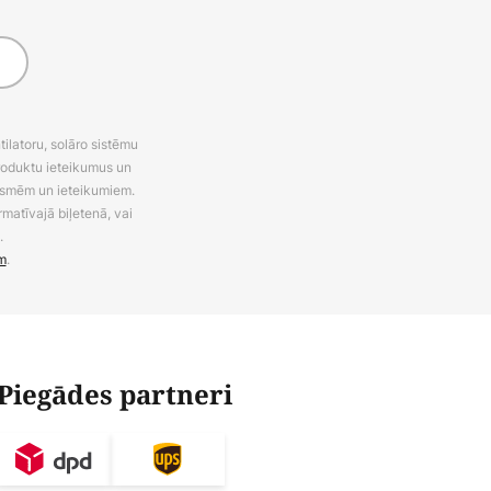
latoru, solāro sistēmu
roduktu ieteikumus un
uksmēm un ieteikumiem.
rmatīvajā biļetenā, vai
.
m
.
Piegādes partneri