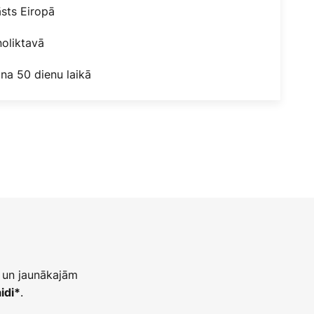
āsts Eiropā
oliktavā
na 50 dienu laikā
 un jaunākajām
.
idi*