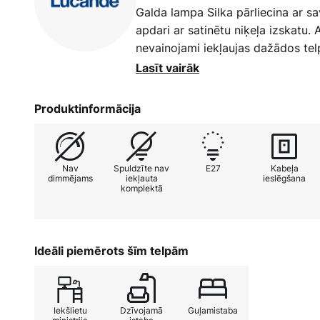
Galda lampa Silka pārliecina ar 
apdari ar satinētu niķeļa izskatu. 
nevainojami iekļaujas dažādos telp
papildinājums darba istabai, viesi
Lasīt vairāk
Pateicoties plašajam pagriezien
Produktinformācija
ļauj precīzi virzīt gaismas kūli, tā
koncentrētam darbam, gan patīka
Funkcionalitātes un estētikas ko
Nav
Spuldzīte nav
E27
Kabeļa
Silka par daudzpusīgu apgaismoj
dimmējams
iekļauta
ieslēgšana
komplektā
vajadzībām.
Ideāli piemērots šīm telpām
Iekšlietu
Dzīvojamā
Guļamistaba