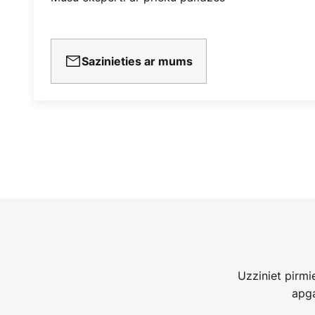
Sazinieties ar mums
Uzziniet pirm
apga