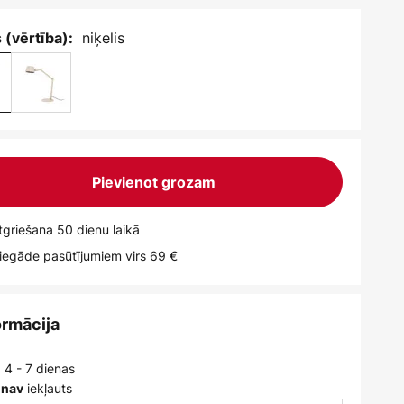
niķelis
 (vērtība):
Pievienot grozam
griešana 50 dienu laikā
egāde pasūtījumiem virs 69 €
ormācija
 4 - 7 dienas
iekļauts
 nav