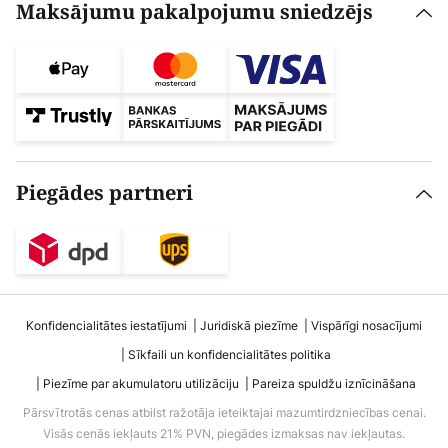
Maksājumu pakalpojumu sniedzējs
Piegādes partneri
Konfidencialitātes iestatījumi
Juridiskā piezīme
Vispārīgi nosacījumi
Sīkfaili un konfidencialitātes politika
Piezīme par akumulatoru utilizāciju
Pareiza spuldžu iznīcināšana
Pārsvītrotās cenas atbilst ražotāja ieteiktajai mazumtirdzniecības cenai.
Visās cenās iekļauts 21% PVN, piegādes izmaksas nav iekļautas.