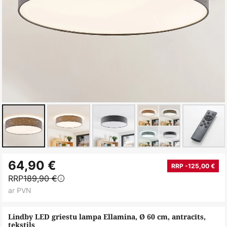
Iet
64,90 €
uz
RRP -125,00 €
RRP
189,90 €
galerijas
ar PVN
sākumu
Lindby LED griestu lampa Ellamina, Ø 60 cm, antracīts,
tekstils