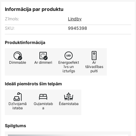
Informācija par produktu
Zīmols:
Lindby
SKU:
9945398
Produktinformācija
Dimmable
Ar dimmeri
Energoefekt
Ar
īvs un
tālvadības
izturīgs
pulti
Ideāli piemērots šīm telpām
Dzīvojamā
Guļamistab
Ēdamistaba
istaba
a
Spilgtums