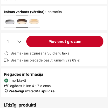
antracīts
krāsas variants (vērtība):
1
Pievienot grozam
Bezmaksas atgriešana 50 dienu laikā
Bezmaksas piegāde pasūtījumiem virs 69 €
Piegādes informācija
Ir noliktavā
Piegādes laiks: 4 - 7 dienas
uzstādīta
Pastāvīgi
spuldze
Līdzīgi produkti