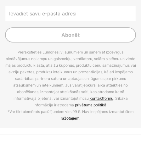
Abonēt
Pierakstieties Lumories.lv jaunumiem un saņemiet izdevīgus
piedāvājumus no lampu un gaismekļu, ventilatoru, solāro sistēmu un viedo
mājas produktu klāsta, atlaižu kuponus, produktu cenu samazinājumus vai
akciju paketes, produktu ieteikumus un prezentācijas, kā arī iespējamo
sadarbības partneru saturu un aptaujas un lūgumus par pirkumu
atsauksmēm un ieteikumiem. Jūs varat jebkurā laikā atteikties no
abonēšanas, izmantojot atteikšanās saiti, kas atrodama katrā
informatīvajā biļetenā, vai izmantojot mūsu
kontaktformu
. Sīkāka
informācija ir atrodama
privātuma politikā
.
*Var tikt piemērots pasūtījumiem virs 99 €. Nav iespējams izmantot šiem
ražotājiem
.