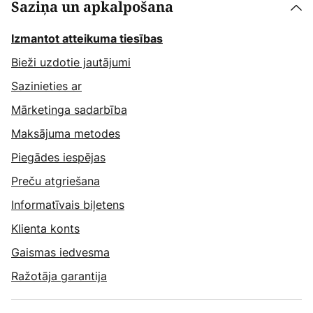
Saziņa un apkalpošana
Izmantot atteikuma tiesības
Bieži uzdotie jautājumi
Sazinieties ar
Mārketinga sadarbība
Maksājuma metodes
Piegādes iespējas
Preču atgriešana
Informatīvais biļetens
Klienta konts
Gaismas iedvesma
Ražotāja garantija