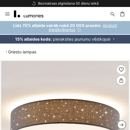
Bezmaksas atgriešana 50 dienu laikā
Skip
to
Content
ēšana
Apskati
Līdz 70% atlaide vairāk nekā 20 000 precēm
piedāvājumus
pieraksties jaunumu vēstkopai
15% atlaides kods:
Griestu lampas
Iet
uz
galerijas
beigām