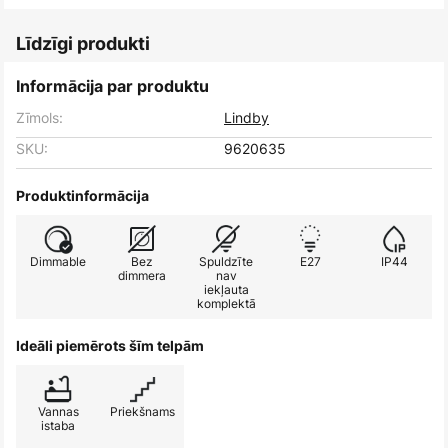
Līdzīgi produkti
Informācija par produktu
Zīmols:
Lindby
SKU:
9620635
Produktinformācija
Dimmable
Bez
Spuldzīte
E27
IP44
dimmera
nav
iekļauta
komplektā
Ideāli piemērots šīm telpām
Vannas
Priekšnams
istaba