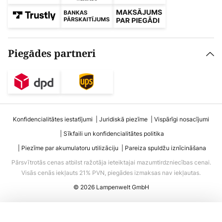
Piegādes partneri
Konfidencialitātes iestatījumi
Juridiskā piezīme
Vispārīgi nosacījumi
Sīkfaili un konfidencialitātes politika
Piezīme par akumulatoru utilizāciju
Pareiza spuldžu iznīcināšana
Pārsvītrotās cenas atbilst ražotāja ieteiktajai mazumtirdzniecības cenai.
Visās cenās iekļauts 21% PVN, piegādes izmaksas nav iekļautas.
© 2026 Lampenwelt GmbH
Pievienot grozam