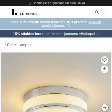
Bezmaksas atgriešana 50 dienu laikā
Skip
to
Content
ēšana
Apskati
Līdz 70% atlaide vairāk nekā 20 000 precēm
piedāvājumus
pieraksties jaunumu vēstkopai
15% atlaides kods:
Griestu lampas
Iet
uz
galerijas
beigām