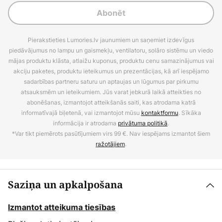
Abonēt
Pierakstieties Lumories.lv jaunumiem un saņemiet izdevīgus
piedāvājumus no lampu un gaismekļu, ventilatoru, solāro sistēmu un viedo
mājas produktu klāsta, atlaižu kuponus, produktu cenu samazinājumus vai
akciju paketes, produktu ieteikumus un prezentācijas, kā arī iespējamo
sadarbības partneru saturu un aptaujas un lūgumus par pirkumu
atsauksmēm un ieteikumiem. Jūs varat jebkurā laikā atteikties no
abonēšanas, izmantojot atteikšanās saiti, kas atrodama katrā
informatīvajā biļetenā, vai izmantojot mūsu
kontaktformu
. Sīkāka
informācija ir atrodama
privātuma politikā
.
*Var tikt piemērots pasūtījumiem virs 99 €. Nav iespējams izmantot šiem
ražotājiem
.
Saziņa un apkalpošana
Izmantot atteikuma tiesības