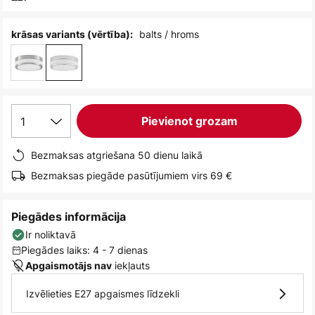
balts / hroms
krāsas variants (vērtība):
1
Pievienot grozam
Bezmaksas atgriešana 50 dienu laikā
Bezmaksas piegāde pasūtījumiem virs 69 €
Piegādes informācija
Ir noliktavā
Piegādes laiks: 4 - 7 dienas
iekļauts
Apgaismotājs nav
Izvēlieties E27 apgaismes līdzekli