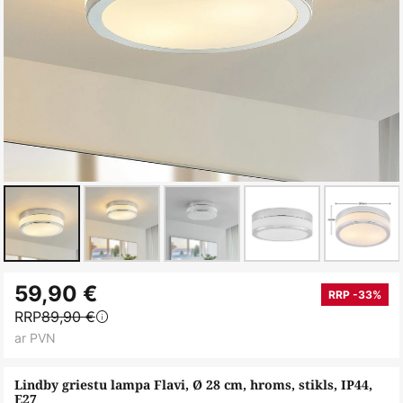
Iet
59,90 €
uz
RRP -33%
RRP
89,90 €
galerijas
ar PVN
sākumu
Lindby griestu lampa Flavi, Ø 28 cm, hroms, stikls, IP44,
E27