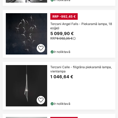
RRP -992,45 €
Terzani Angel Falls - Piekaramā lampa, 18
eņģeļi
5 099,90 €
RRP
6 092,35 €
Ir noliktavā
Terzani Calle - filigrāna piekaramā lampa,
vienlampa
1 046,64 €
Ir noliktavā