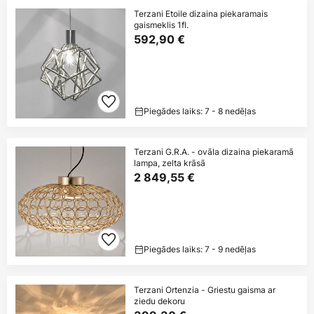
Terzani Etoile dizaina piekaramais
gaismeklis 1fl.
592,90 €
Piegādes laiks: 7 - 8 nedēļas
Terzani G.R.A. - ovāla dizaina piekaramā
lampa, zelta krāsā
2 849,55 €
Piegādes laiks: 7 - 9 nedēļas
Terzani Ortenzia - Griestu gaisma ar
ziedu dekoru