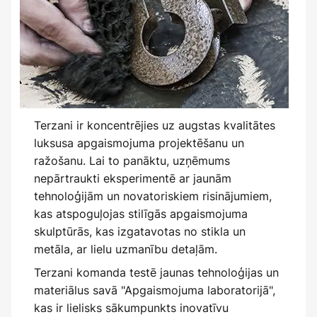
Terzani ir koncentrējies uz augstas kvalitātes
luksusa apgaismojuma projektēšanu un
ražošanu. Lai to panāktu, uzņēmums
nepārtraukti eksperimentē ar jaunām
tehnoloģijām un novatoriskiem risinājumiem,
kas atspoguļojas stilīgās apgaismojuma
skulptūrās, kas izgatavotas no stikla un
metāla, ar lielu uzmanību detaļām.
Terzani komanda testē jaunas tehnoloģijas un
materiālus savā "Apgaismojuma laboratorijā",
kas ir lielisks sākumpunkts inovatīvu