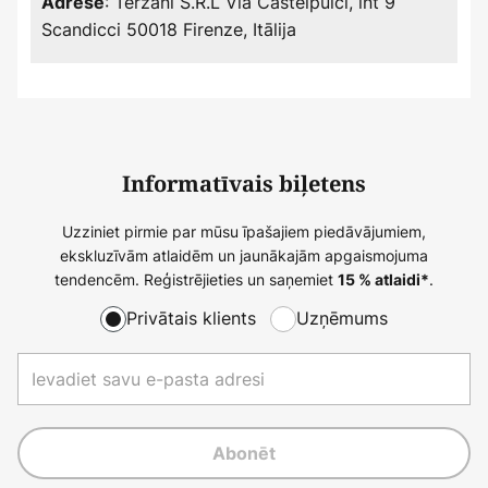
: Terzani S.R.L Via Castelpulci, int 9
Adrese
Scandicci 50018 Firenze, Itālija
Informatīvais biļetens
Uzziniet pirmie par mūsu īpašajiem piedāvājumiem,
ekskluzīvām atlaidēm un jaunākajām apgaismojuma
tendencēm. Reģistrējieties un saņemiet
.
15 % atlaidi*
Privātais klients
Uzņēmums
Abonēt