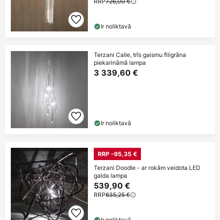
RRP
726,00 €
Ir noliktavā
Terzani Calle, trīs gaismu filigrāna
piekarināmā lampa
3 339,60 €
Ir noliktavā
RRP -95,35 €
Terzani Doodle - ar rokām veidota LED
galda lampa
539,90 €
RRP
635,25 €
Ir noliktavā