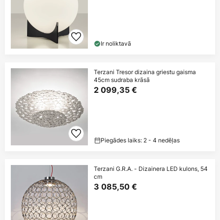
Ir noliktavā
Terzani Tresor dizaina griestu gaisma
45cm sudraba krāsā
2 099,35 €
Piegādes laiks: 2 - 4 nedēļas
Terzani G.R.A. - Dizainera LED kulons, 54
cm
3 085,50 €