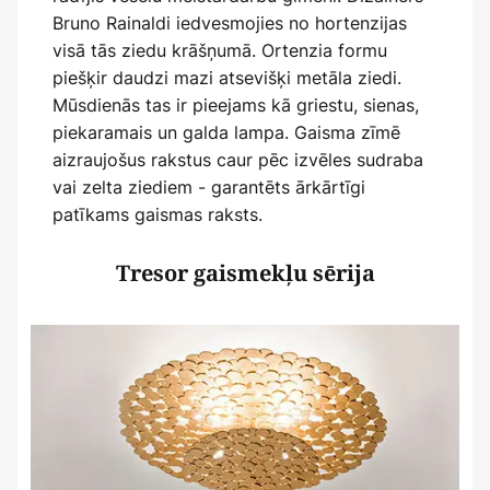
Bruno Rainaldi iedvesmojies no hortenzijas
visā tās ziedu krāšņumā. Ortenzia formu
piešķir daudzi mazi atsevišķi metāla ziedi.
Mūsdienās tas ir pieejams kā griestu, sienas,
piekaramais un galda lampa. Gaisma zīmē
aizraujošus rakstus caur pēc izvēles sudraba
vai zelta ziediem - garantēts ārkārtīgi
patīkams gaismas raksts.
Tresor gaismekļu sērija