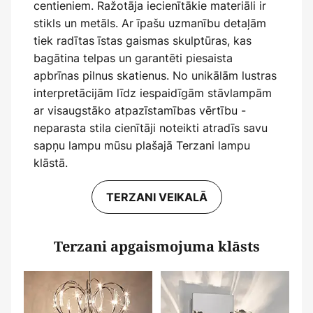
centieniem. Ražotāja iecienītākie materiāli ir
stikls un metāls. Ar īpašu uzmanību detaļām
tiek radītas īstas gaismas skulptūras, kas
bagātina telpas un garantēti piesaista
apbrīnas pilnus skatienus. No unikālām lustras
interpretācijām līdz iespaidīgām stāvlampām
ar visaugstāko atpazīstamības vērtību -
neparasta stila cienītāji noteikti atradīs savu
sapņu lampu mūsu plašajā Terzani lampu
klāstā.
TERZANI VEIKALĀ
Terzani apgaismojuma klāsts