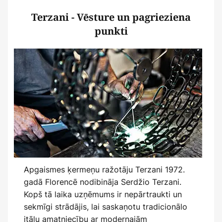
Terzani - Vēsture un pagrieziena
punkti
Apgaismes ķermeņu ražotāju Terzani 1972.
gadā Florencē nodibināja Serdžio Terzani.
Kopš tā laika uzņēmums ir nepārtraukti un
sekmīgi strādājis, lai saskaņotu tradicionālo
itāļu amatniecību ar modernajām