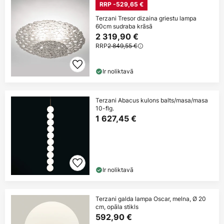
RRP -529,65 €
Terzani Tresor dizaina griestu lampa
60cm sudraba krāsā
2 319,90 €
RRP
2 849,55 €
Ir noliktavā
Terzani Abacus kulons balts/masa/masa
10-flg.
1 627,45 €
Ir noliktavā
Terzani galda lampa Oscar, melna, Ø 20
cm, opāla stikls
592,90 €