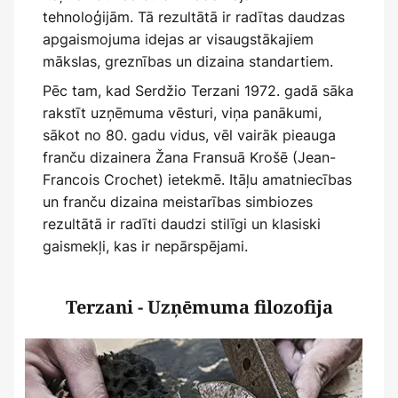
tehnoloģijām. Tā rezultātā ir radītas daudzas
apgaismojuma idejas ar visaugstākajiem
mākslas, greznības un dizaina standartiem.
Pēc tam, kad Serdžio Terzani 1972. gadā sāka
rakstīt uzņēmuma vēsturi, viņa panākumi,
sākot no 80. gadu vidus, vēl vairāk pieauga
franču dizainera Žana Fransuā Krošē (Jean-
Francois Crochet) ietekmē. Itāļu amatniecības
un franču dizaina meistarības simbiozes
rezultātā ir radīti daudzi stilīgi un klasiski
gaismekļi, kas ir nepārspējami.
Terzani - Uzņēmuma filozofija