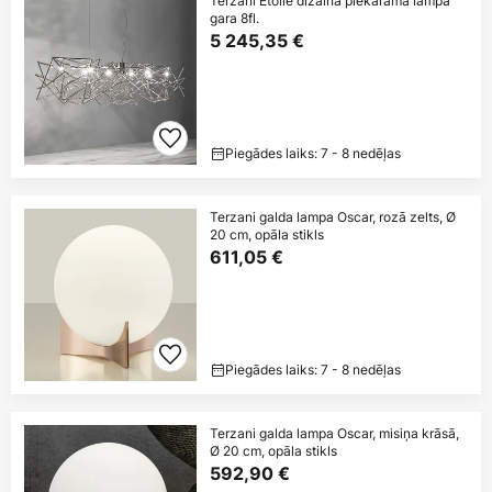
Terzani Etoile dizaina piekaramā lampa
gara 8fl.
5 245,35 €
Piegādes laiks: 7 - 8 nedēļas
Terzani galda lampa Oscar, rozā zelts, Ø
20 cm, opāla stikls
611,05 €
Piegādes laiks: 7 - 8 nedēļas
Terzani galda lampa Oscar, misiņa krāsā,
Ø 20 cm, opāla stikls
592,90 €