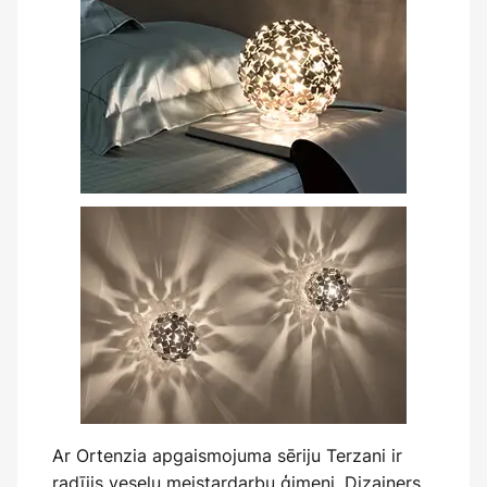
Ar Ortenzia apgaismojuma sēriju Terzani ir
radījis veselu meistardarbu ģimeni. Dizainers