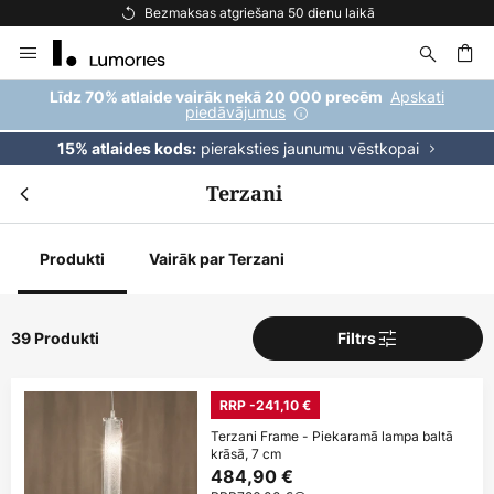
Bezmaksas piegāde pasūtījumiem virs 69 €
Skip
to
Content
ēšana
Apskati
Līdz 70% atlaide vairāk nekā 20 000 precēm
piedāvājumus
pieraksties jaunumu vēstkopai
15% atlaides kods:
Terzani
Produkti
Vairāk par Terzani
39 Produkti
Filtrs
RRP -241,10 €
Terzani Frame - Piekaramā lampa baltā
krāsā, 7 cm
484,90 €