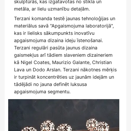
skulptūrās, kas izgatavotas no stikla un
metāla, ar lielu uzmanību detaļām.
Terzani komanda testē jaunas tehnoloģijas un
materiālus savā "Apgaismojuma laboratorijā",
kas ir lielisks sākumpunkts inovatīvu
apgaismojuma dizaina ideju īstenošanai.
Terzani regulāri pasūta jaunus dizaina
gaismekļus arī tādiem slaveniem dizaineriem
kā Nigel Coates, Maurizio Galante, Christian
Lava un Dodo Arslan. Terzani nākotnes mērķis
ir turpināt koncentrēties uz jaunām idejām un
tādējādi no jauna definēt luksusa
apgaismojuma segmentu.