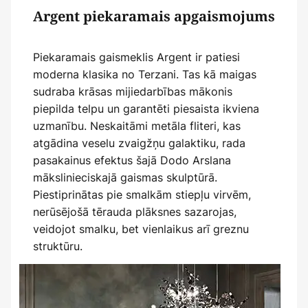
Argent piekaramais apgaismojums
Piekaramais gaismeklis Argent ir patiesi
moderna klasika no Terzani. Tas kā maigas
sudraba krāsas mijiedarbības mākonis
piepilda telpu un garantēti piesaista ikviena
uzmanību. Neskaitāmi metāla fliteri, kas
atgādina veselu zvaigžņu galaktiku, rada
pasakainus efektus šajā Dodo Arslana
mākslinieciskajā gaismas skulptūrā.
Piestiprinātas pie smalkām stiepļu virvēm,
nerūsējošā tērauda plāksnes sazarojas,
veidojot smalku, bet vienlaikus arī greznu
struktūru.