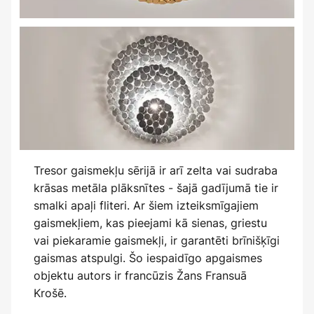
Tresor gaismekļu sērijā ir arī zelta vai sudraba
krāsas metāla plāksnītes - šajā gadījumā tie ir
smalki apaļi fliteri. Ar šiem izteiksmīgajiem
gaismekļiem, kas pieejami kā sienas, griestu
vai piekaramie gaismekļi, ir garantēti brīnišķīgi
gaismas atspulgi. Šo iespaidīgo apgaismes
objektu autors ir francūzis Žans Fransuā
Krošē.