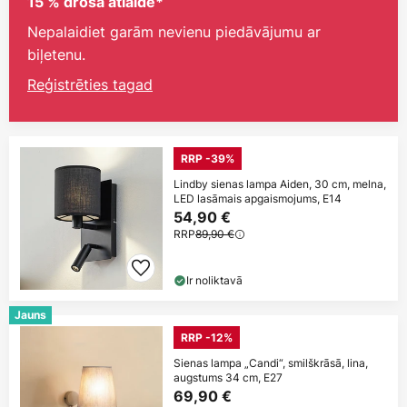
15 % droša atlaide*
Nepalaidiet garām nevienu piedāvājumu ar
biļetenu.
Reģistrēties tagad
RRP -39%
Lindby sienas lampa Aiden, 30 cm, melna,
LED lasāmais apgaismojums, E14
54,90 €
RRP
89,90 €
Ir noliktavā
Jauns
RRP -12%
Sienas lampa „Candi“, smilškrāsā, lina,
augstums 34 cm, E27
69,90 €