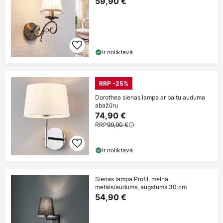
59,90 €
Ir noliktavā
RRP -25%
Dorothea sienas lampa ar baltu auduma
abažūru
74,90 €
RRP
99,90 €
Ir noliktavā
Sienas lampa Profil, melna,
metāls/audums, augstums 30 cm
54,90 €