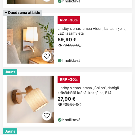
Ir noliktavā
+ Daudzuma atlaide
RRP -36%
Lindby sienas lampa Aiden, balta, niķelis,
LED lasāmvieta
59,90 €
RRP
94,90 €
Ir noliktavā
Jauns
RRP -30%
Lindby sienas lampa „Shiloh“, dabīgā
krāsā/bēšā krāsā, koks/lins, E14
27,90 €
RRP
39,90 €
Ir noliktavā
Jauns