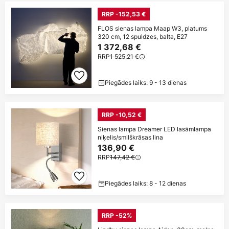
RRP -152,53 €
FLOS sienas lampa Maap W3, platums
320 cm, 12 spuldzes, balta, E27
1 372,68 €
RRP
1 525,21 €
Piegādes laiks: 9 - 13 dienas
RRP -10,52 €
Sienas lampa Dreamer LED lasāmlampa
niķelis/smilškrāsas lina
136,90 €
RRP
147,42 €
Piegādes laiks: 8 - 12 dienas
RRP -52%