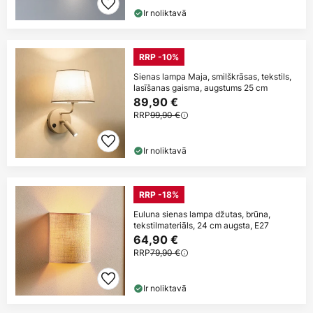
Ir noliktavā
RRP -10%
Sienas lampa Maja, smilškrāsas, tekstils,
lasīšanas gaisma, augstums 25 cm
89,90 €
RRP
99,90 €
Ir noliktavā
RRP -18%
Euluna sienas lampa džutas, brūna,
tekstilmateriāls, 24 cm augsta, E27
64,90 €
RRP
79,90 €
Ir noliktavā