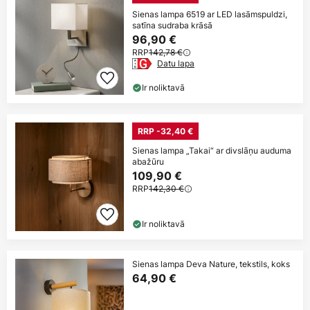
Sienas lampa 6519 ar LED lasāmspuldzi,
satīna sudraba krāsā
96,90 €
RRP
142,78 €
Datu lapa
Ir noliktavā
RRP -32,40 €
Sienas lampa „Takai“ ar divslāņu auduma
abažūru
109,90 €
RRP
142,30 €
Ir noliktavā
Sienas lampa Deva Nature, tekstils, koks
64,90 €