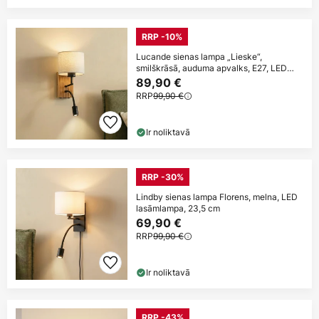
RRP -10%
Lucande sienas lampa „Lieske“,
smilškrāsā, auduma apvalks, E27, LED
lasīšanas
89,90 €
RRP
99,90 €
Ir noliktavā
RRP -30%
Lindby sienas lampa Florens, melna, LED
lasāmlampa, 23,5 cm
69,90 €
RRP
99,90 €
Ir noliktavā
RRP -43%