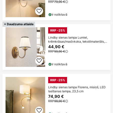
RRP
79,90 €
Ir noliktavā
+ Daudzuma atlaide
RRP -25%
Lindby sienas lampa Lumiel,
krēmkrāsas/masīvkoka, tekstilmateriāls,
27cm
44,90 €
RRP
59,90 €
Ir noliktavā
RRP -25%
Lindby sienas lampa Florens, misiņš, LED
lasīšanas lampa, 23,5 cm
74,90 €
RRP
99,90 €