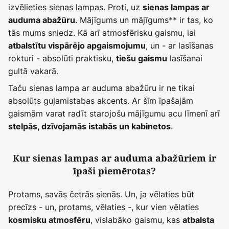
izvēlieties sienas lampas. Proti, uz
sienas lampas ar
. Mājīgums un mājīgums** ir tas, ko
auduma abažūru
tās mums sniedz. Kā arī atmosfērisku gaismu, lai
, un - ar lasīšanas
atbalstītu vispārējo apgaismojumu
rokturi - absolūti praktisku,
lasīšanai
tiešu gaismu
gultā vakarā.
Taču sienas lampa ar auduma abažūru ir ne tikai
absolūts guļamistabas akcents. Ar šīm īpašajām
gaismām varat radīt starojošu mājīgumu acu līmenī arī
.
stelpās, dzīvojamās istabās un kabinetos
Kur sienas lampas ar auduma abažūriem ir
īpaši piemērotas?
Protams, savās četrās sienās. Un, ja vēlaties būt
precīzs - un, protams, vēlaties -, kur vien vēlaties
, vislabāko gaismu, kas
kosmisku atmosfēru
atbalsta