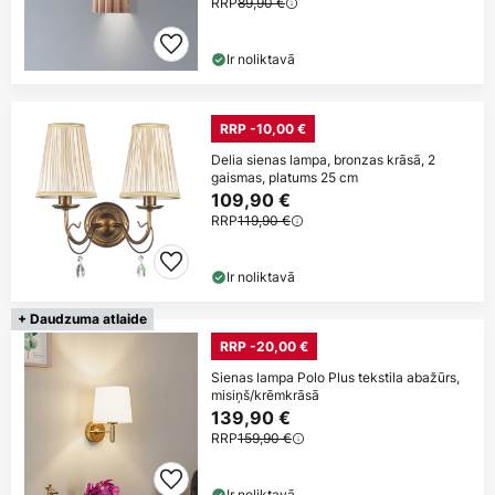
RRP
89,90 €
Ir noliktavā
RRP -10,00 €
Delia sienas lampa, bronzas krāsā, 2
gaismas, platums 25 cm
109,90 €
RRP
119,90 €
Ir noliktavā
+ Daudzuma atlaide
RRP -20,00 €
Sienas lampa Polo Plus tekstila abažūrs,
misiņš/krēmkrāsā
139,90 €
RRP
159,90 €
Ir noliktavā