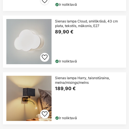
Ir noliktavā
Sienas lampa Cloud, smilškrāsā, 43 cm
plata, tekstils, mākonis, E27
89,90 €
Ir noliktavā
Sienas lampa Harry, taisnstūraina,
melna/misings/melns
189,90 €
Ir noliktavā