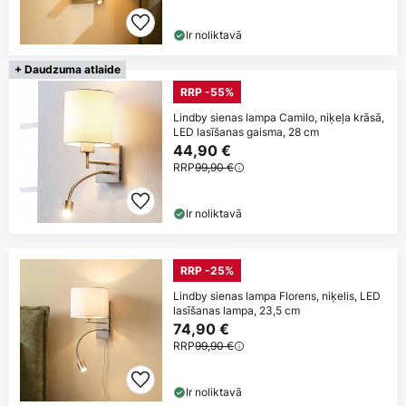
Ir noliktavā
+ Daudzuma atlaide
RRP -55%
Lindby sienas lampa Camilo, niķeļa krāsā,
LED lasīšanas gaisma, 28 cm
44,90 €
RRP
99,90 €
Ir noliktavā
RRP -25%
Lindby sienas lampa Florens, niķelis, LED
lasīšanas lampa, 23,5 cm
74,90 €
RRP
99,90 €
Ir noliktavā