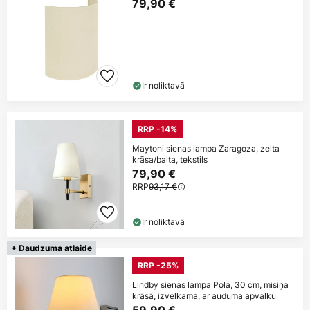
79,90 €
Ir noliktavā
RRP -14%
Maytoni sienas lampa Zaragoza, zelta
krāsa/balta, tekstils
79,90 €
RRP
93,17 €
Ir noliktavā
+ Daudzuma atlaide
RRP -25%
Lindby sienas lampa Pola, 30 cm, misiņa
krāsā, izvelkama, ar auduma apvalku
59,90 €