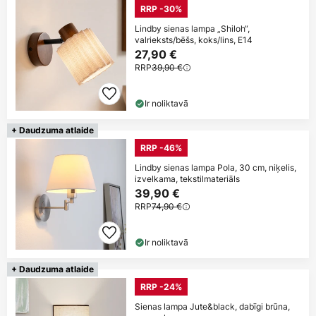
RRP -30%
Lindby sienas lampa „Shiloh“,
valrieksts/bēšs, koks/lins, E14
27,90 €
RRP
39,90 €
Ir noliktavā
+ Daudzuma atlaide
RRP -46%
Lindby sienas lampa Pola, 30 cm, niķelis,
izvelkama, tekstilmateriāls
39,90 €
RRP
74,90 €
Ir noliktavā
+ Daudzuma atlaide
RRP -24%
Sienas lampa Jute&black, dabīgi brūna,