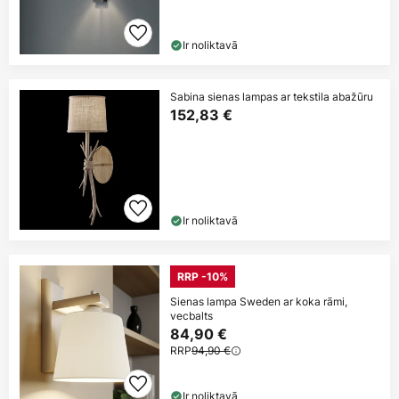
Ir noliktavā
Sabina sienas lampas ar tekstila abažūru
152,83 €
Ir noliktavā
RRP -10%
Sienas lampa Sweden ar koka rāmi,
vecbalts
84,90 €
RRP
94,90 €
Ir noliktavā