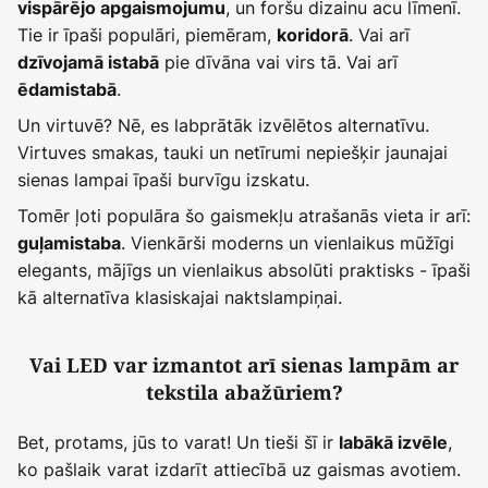
, un foršu dizainu acu līmenī.
vispārējo apgaismojumu
Tie ir īpaši populāri, piemēram,
. Vai arī
koridorā
pie dīvāna vai virs tā. Vai arī
dzīvojamā istabā
.
ēdamistabā
Un virtuvē? Nē, es labprātāk izvēlētos alternatīvu.
Virtuves smakas, tauki un netīrumi nepiešķir jaunajai
sienas lampai īpaši burvīgu izskatu.
Tomēr ļoti populāra šo gaismekļu atrašanās vieta ir arī:
. Vienkārši moderns un vienlaikus mūžīgi
guļamistaba
elegants, mājīgs un vienlaikus absolūti praktisks - īpaši
kā alternatīva klasiskajai naktslampiņai.
Vai LED var izmantot arī sienas lampām ar
tekstila abažūriem?
Bet, protams, jūs to varat! Un tieši šī ir
,
labākā izvēle
ko pašlaik varat izdarīt attiecībā uz gaismas avotiem.