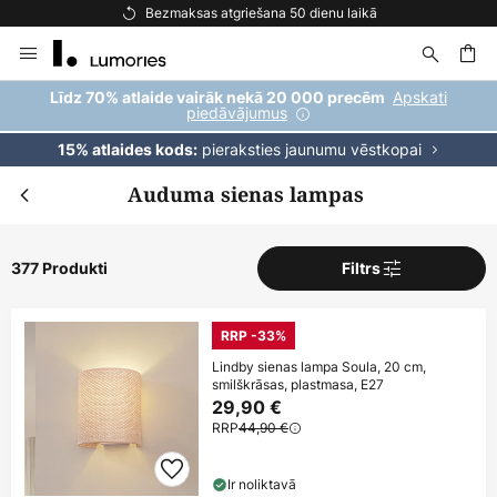
Bezmaksas piegāde pasūtījumiem virs 69 €
Skip
to
Content
ēšana
Apskati
Līdz 70% atlaide vairāk nekā 20 000 precēm
piedāvājumus
pieraksties jaunumu vēstkopai
15% atlaides kods:
Auduma sienas lampas
377 Produkti
Filtrs
RRP -33%
Lindby sienas lampa Soula, 20 cm,
smilškrāsas, plastmasa, E27
29,90 €
RRP
44,90 €
Ir noliktavā