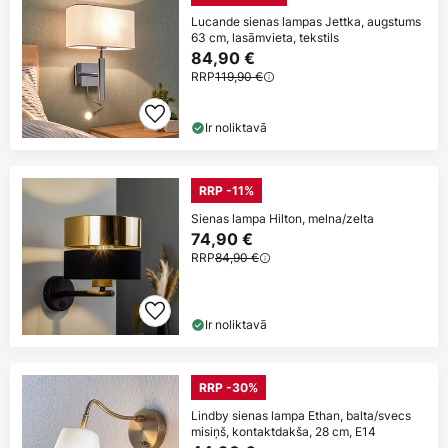
Lucande sienas lampas Jettka, augstums
63 cm, lasāmvieta, tekstils
84,90 €
RRP
119,90 €
Ir noliktavā
RRP -11%
Sienas lampa Hilton, melna/zelta
74,90 €
RRP
84,90 €
Ir noliktavā
RRP -30%
Lindby sienas lampa Ethan, balta/svecs
misiņš, kontaktdakša, 28 cm, E14