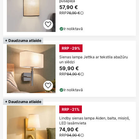
pusapaļa
57,90 €
RRP
76,90 €
Ir noliktavā
+ Daudzuma atlaide
RRP -29%
Sienas lampa Jettka ar tekstila abažūru
un slēdzi
59,90 €
RRP
84,90 €
Ir noliktavā
+ Daudzuma atlaide
RRP -21%
Lindby sienas lampa Aiden, balta, misiņš,
LED lasāmvieta
74,90 €
RRP
94,90 €