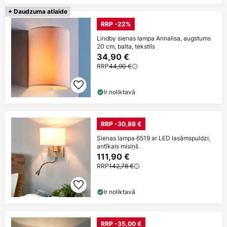
+ Daudzuma atlaide
RRP -22%
Lindby sienas lampa Annalisa, augstums
20 cm, balta, tekstils
34,90 €
RRP
44,90 €
Ir noliktavā
RRP -30,88 €
Sienas lampa 6519 ar LED lasāmspuldzi,
antīkais misiņš
111,90 €
RRP
142,78 €
Ir noliktavā
RRP -35,00 €