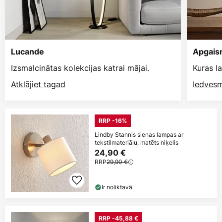
Lucande
Apgais
Izsmalcinātas kolekcijas katrai mājai.
Kuras l
Atklājiet tagad
Iedvesm
RRP -16%
Lindby Stannis sienas lampas ar
tekstilmateriālu, matēts niķelis
24,90 €
RRP
29,90 €
Ir noliktavā
RRP -45,88 €