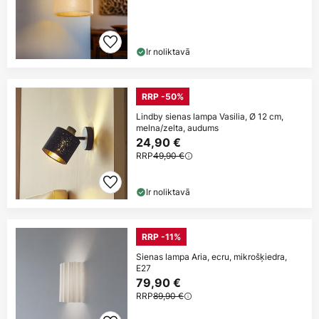
Ir noliktavā
RRP -50%
Lindby sienas lampa Vasilia, Ø 12 cm,
melna/zelta, audums
24,90 €
RRP
49,90 €
Ir noliktavā
RRP -11%
Sienas lampa Aria, ecru, mikrošķiedra,
E27
79,90 €
RRP
89,90 €