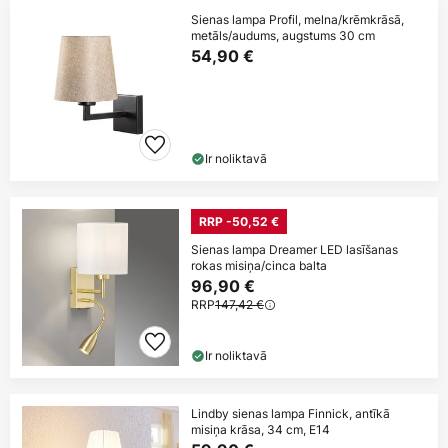
Sienas lampa Profil, melna/krēmkrāsā,
metāls/audums, augstums 30 cm
54,90 €
Ir noliktavā
RRP -50,52 €
Sienas lampa Dreamer LED lasīšanas
rokas misiņa/cinca balta
96,90 €
RRP
147,42 €
Ir noliktavā
Lindby sienas lampa Finnick, antīkā
misiņa krāsa, 34 cm, E14