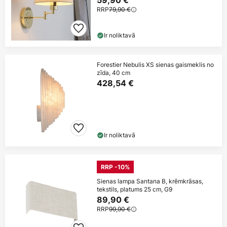
RRP
79,90 €
Ir noliktavā
Forestier Nebulis XS sienas gaismeklis no
zīda, 40 cm
428,54 €
Ir noliktavā
RRP -10%
Sienas lampa Santana B, krēmkrāsas,
tekstils, platums 25 cm, G9
89,90 €
RRP
99,90 €