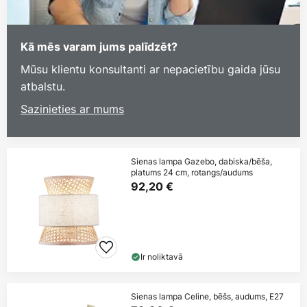
Kā mēs varam jums palīdzēt?
Mūsu klientu konsultanti ar nepacietību gaida jūsu
atbalstu.
Sazinieties ar mums
Sienas lampa Gazebo, dabiska/bēša,
platums 24 cm, rotangs/audums
92,20 €
Ir noliktavā
Sienas lampa Celine, bēšs, audums, E27