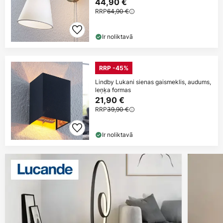
44,90 €
RRP
64,90 €
Ir noliktavā
RRP -45%
Lindby Lukani sienas gaismeklis, audums,
leņķa formas
21,90 €
RRP
39,90 €
Ir noliktavā