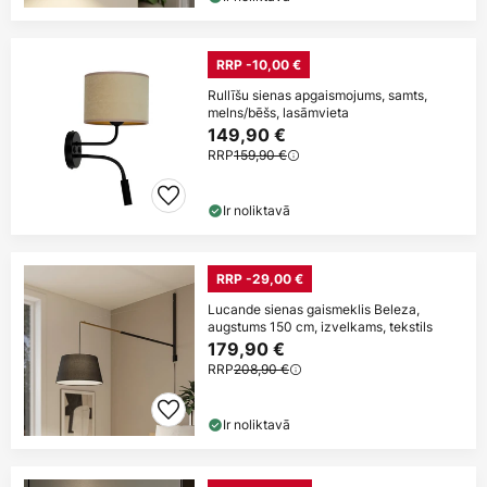
RRP -10,00 €
Rullīšu sienas apgaismojums, samts,
melns/bēšs, lasāmvieta
149,90 €
RRP
159,90 €
Ir noliktavā
RRP -29,00 €
Lucande sienas gaismeklis Beleza,
augstums 150 cm, izvelkams, tekstils
179,90 €
RRP
208,90 €
Ir noliktavā