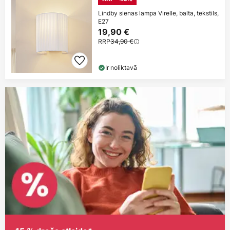
Lindby sienas lampa Virelle, balta, tekstils,
E27
19,90 €
RRP
34,90 €
Ir noliktavā