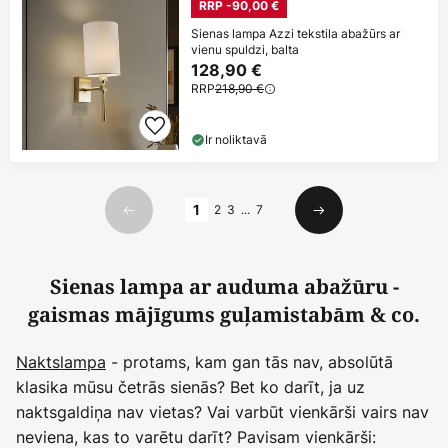
RRP -90,00 €
Sienas lampa Azzi tekstila abažūrs ar
vienu spuldzi, balta
128,90 €
RRP
218,90 €
Ir noliktavā
Lapa
1
2
3
...
7
Iepriekšējais
Nākamais
Sienas lampa ar auduma abažūru -
gaismas mājīgums guļamistabām & co.
Naktslampa
- protams, kam gan tās nav, absolūtā
klasika mūsu četrās sienās? Bet ko darīt, ja uz
naktsgaldiņa nav vietas? Vai varbūt vienkārši vairs nav
neviena, kas to varētu darīt? Pavisam vienkārši: