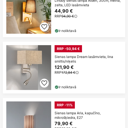
Lindby sienas lampa Aiden, 30cm, melna,
zelta, LED lasāmvieta
44,90 €
RRP
94,90 €
Ir noliktavā
RRP -50,94 €
Sienas lampa Dream lasāmvieta, lina
smiltis/niķelis
121,90 €
RRP
172,84 €
Ir noliktavā
RRP -11%
Sienas lampa Aria, kapučīno,
mikrošķiedra, E27
79,90 €