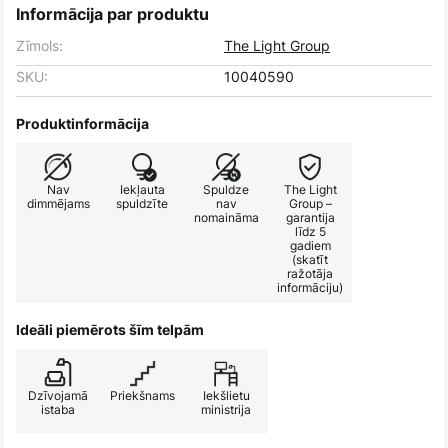
Informācija par produktu
Zīmols:
The Light Group
SKU:
10040590
Produktinformācija
Nav
Iekļauta
Spuldze
The Light
dimmējams
spuldzīte
nav
Group –
nomaināma
garantija
līdz 5
gadiem
(skatīt
ražotāja
informāciju)
Ideāli piemērots šīm telpām
Dzīvojamā
Priekšnams
Iekšlietu
istaba
ministrija