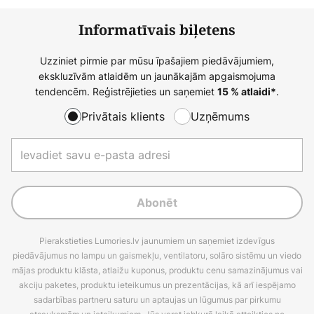
Informatīvais biļetens
Uzziniet pirmie par mūsu īpašajiem piedāvājumiem,
ekskluzīvām atlaidēm un jaunākajām apgaismojuma
tendencēm. Reģistrējieties un saņemiet
.
15 % atlaidi*
Privātais klients
Uzņēmums
Abonēt
Pierakstieties Lumories.lv jaunumiem un saņemiet izdevīgus
piedāvājumus no lampu un gaismekļu, ventilatoru, solāro sistēmu un viedo
mājas produktu klāsta, atlaižu kuponus, produktu cenu samazinājumus vai
akciju paketes, produktu ieteikumus un prezentācijas, kā arī iespējamo
sadarbības partneru saturu un aptaujas un lūgumus par pirkumu