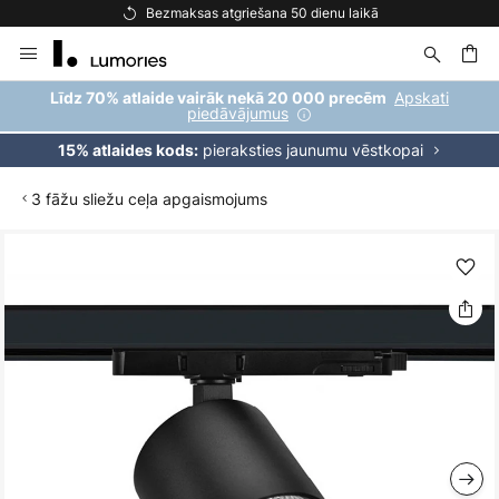
Bezmaksas atgriešana 50 dienu laikā
Skip
to
Content
ēšana
Apskati
Līdz 70% atlaide vairāk nekā 20 000 precēm
piedāvājumus
pieraksties jaunumu vēstkopai
15% atlaides kods:
3 fāžu sliežu ceļa apgaismojums
Iet
uz
galerijas
beigām