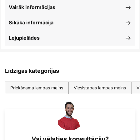
Vairāk informācijas
Sīkāka informācija
Lejupielādes
Līdzīgas kategorijas
Priekšnama lampas melns
Viesistabas lampas melns
V
Vai vēlaties konsultāciju?