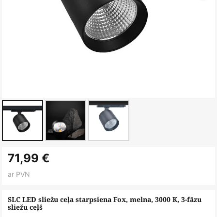
Iet
71,99 €
uz
galerijas
ar PVN
sākumu
SLC LED sliežu ceļa starpsiena Fox, melna, 3000 K, 3-fāzu
sliežu ceļš