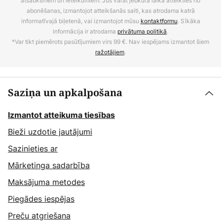
atsauksmēm un ieteikumiem. Jūs varat jebkurā laikā atteikties no
abonēšanas, izmantojot atteikšanās saiti, kas atrodama katrā
informatīvajā biļetenā, vai izmantojot mūsu
kontaktformu
. Sīkāka
informācija ir atrodama
privātuma politikā
.
*Var tikt piemērots pasūtījumiem virs 99 €. Nav iespējams izmantot šiem
ražotājiem
.
Saziņa un apkalpošana
Izmantot atteikuma tiesības
Bieži uzdotie jautājumi
Sazinieties ar
Mārketinga sadarbība
Maksājuma metodes
Piegādes iespējas
Preču atgriešana