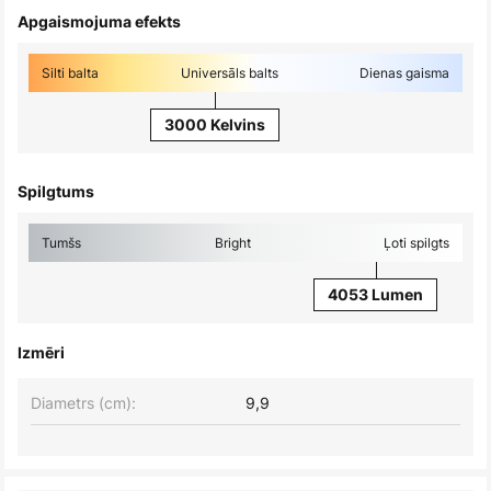
Apgaismojuma efekts
Silti balta
Universāls balts
Dienas gaisma
3000 Kelvins
Spilgtums
Tumšs
Bright
Ļoti spilgts
4053 Lumen
Izmēri
Diametrs (cm):
9,9