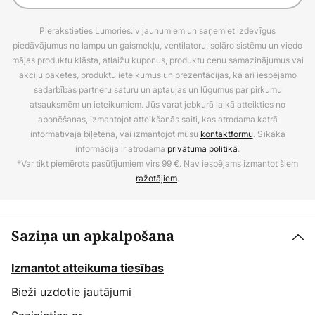
Pierakstieties Lumories.lv jaunumiem un saņemiet izdevīgus
piedāvājumus no lampu un gaismekļu, ventilatoru, solāro sistēmu un viedo
mājas produktu klāsta, atlaižu kuponus, produktu cenu samazinājumus vai
akciju paketes, produktu ieteikumus un prezentācijas, kā arī iespējamo
sadarbības partneru saturu un aptaujas un lūgumus par pirkumu
atsauksmēm un ieteikumiem. Jūs varat jebkurā laikā atteikties no
abonēšanas, izmantojot atteikšanās saiti, kas atrodama katrā
informatīvajā biļetenā, vai izmantojot mūsu
kontaktformu
. Sīkāka
informācija ir atrodama
privātuma politikā
.
*Var tikt piemērots pasūtījumiem virs 99 €. Nav iespējams izmantot šiem
ražotājiem
.
Saziņa un apkalpošana
Izmantot atteikuma tiesības
Bieži uzdotie jautājumi