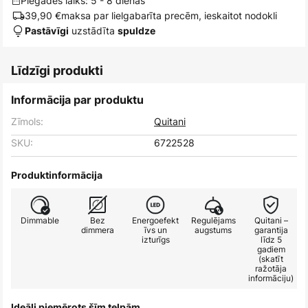
Piegādes laiks: 5 - 8 dienas
39,90 €
maksa par lielgabarīta precēm, ieskaitot nodokli
uzstādīta
Pastāvīgi
spuldze
Līdzīgi produkti
Informācija par produktu
Zīmols:
Quitani
SKU:
6722528
Produktinformācija
Dimmable
Bez
Energoefekt
Regulējams
Quitani –
dimmera
īvs un
augstums
garantija
izturīgs
līdz 5
gadiem
(skatīt
ražotāja
informāciju)
Ideāli piemērots šīm telpām