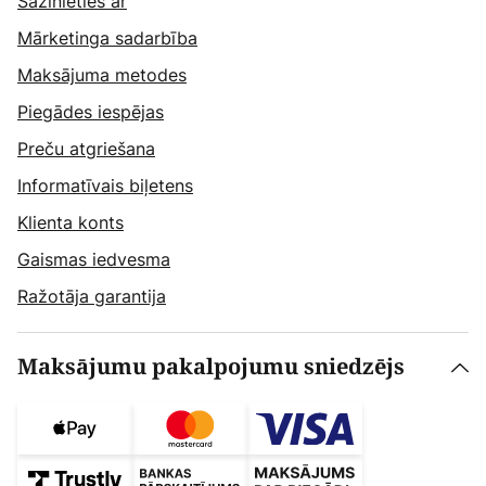
Sazinieties ar
Mārketinga sadarbība
Maksājuma metodes
Piegādes iespējas
Preču atgriešana
Informatīvais biļetens
Klienta konts
Gaismas iedvesma
Ražotāja garantija
Maksājumu pakalpojumu sniedzējs