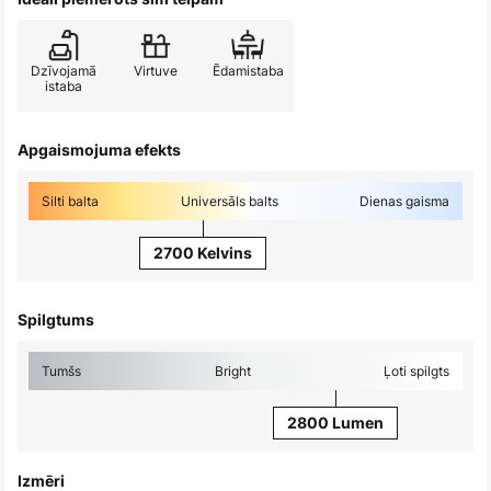
Dzīvojamā
Virtuve
Ēdamistaba
istaba
Apgaismojuma efekts
Silti balta
Universāls balts
Dienas gaisma
2700 Kelvins
Spilgtums
Tumšs
Bright
Ļoti spilgts
2800 Lumen
Izmēri