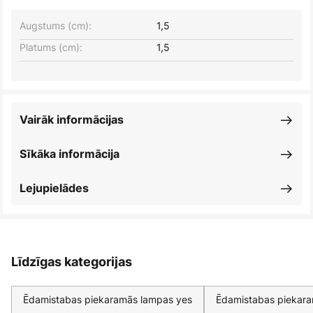
Augstums (cm):
1,5
Platums (cm):
1,5
Vairāk informācijas
Sīkāka informācija
Lejupielādes
Līdzīgas kategorijas
Ēdamistabas piekaramās lampas yes
Ēdamistabas piekar