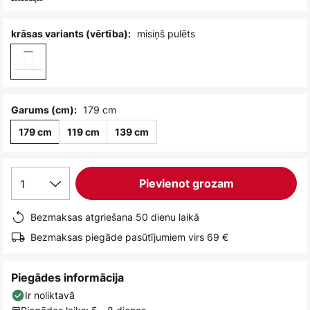
misiņš pulēts
krāsas variants (vērtība):
179 cm
Garums (cm):
179 cm
119 cm
139 cm
1
Pievienot grozam
Bezmaksas atgriešana 50 dienu laikā
Bezmaksas piegāde pasūtījumiem virs 69 €
Piegādes informācija
Ir noliktavā