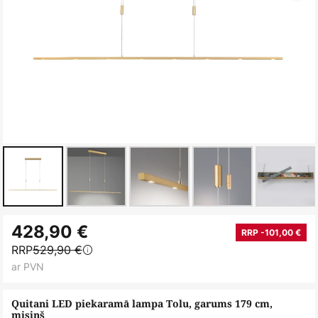
Iet
428,90 €
uz
RRP -101,00 €
RRP
529,90 €
galerijas
ar PVN
sākumu
Quitani LED piekaramā lampa Tolu, garums 179 cm,
misiņš