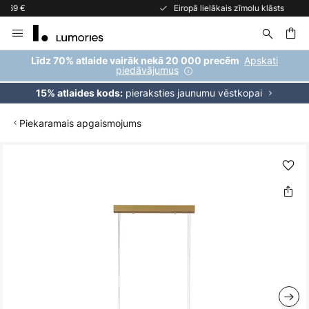
Eiropā lielākais zīmolu klāsts
Skip
to
Content
ēšana
Apskati
Līdz 70% atlaide vairāk nekā 20 000 precēm
piedāvājumus
pieraksties jaunumu vēstkopai
15% atlaides kods:
Piekaramais apgaismojums
Iet
uz
galerijas
beigām