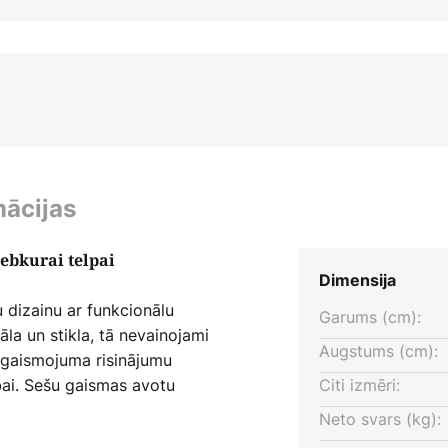
mācijas
ebkurai telpai
Dimensija
dizainu ar funkcionālu
Garums (cm):
la un stikla, tā nevainojami
Augstums (cm):
apgaismojuma risinājumu
bai. Sešu gaismas avotu
Citi izmēri:
 rada patīkamu atmosfēru.
Neto svars (kg):