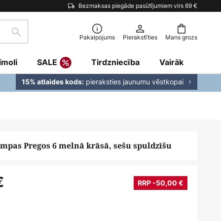
Bezmaksas piegāde pasūtījumiem virs 69 €
Meklēšana
Pakalpojums
Pierakstīties
Mans grozs
īmoli
SALE
Tirdzniecība
Vairāk
pieraksties jaunumu vēstkopai
15% atlaides kods:
ampas Pregos 6 melnā krāsā, sešu spuldzīšu
€
RRP -50,00 €