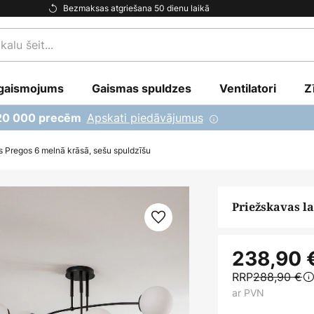
Bezmaksas atgriešana 50 dienu laikā
gaismojums
Gaismas spuldzes
Ventilatori
Z
Apskati piedāvājumus
 20 000 precēm
 Pregos 6 melnā krāsā, sešu spuldzīšu
Priežskavas l
238,90 
RRP
288,90 €
ar PVN