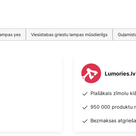
 lampas yes
Viesistabas griestu lampas mūsdienīgs
Guļamist
Lumories.lv
Plašākais zīmolu kl
950 000 produktu n
Bezmaksas atgrieša