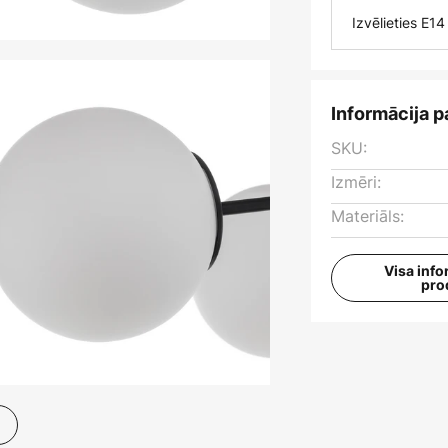
Izvēlieties E1
Informācija p
SKU:
Izmēri:
Materiāls:
Visa info
pro