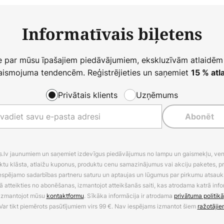
Informatīvais biļetens
ie par mūsu īpašajiem piedāvājumiem, ekskluzīvām atlaidēm
ismojuma tendencēm. Reģistrējieties un saņemiet
15 % atla
Privātais klients
Uzņēmums
Abonēt
es.lv jaunumiem un saņemiet izdevīgus piedāvājumus no lampu un gaismekļu, venti
ktu klāsta, atlaižu kuponus, produktu cenu samazinājumus vai akciju paketes, p
 iespējamo sadarbības partneru saturu un aptaujas un lūgumus par pirkumu atsa
ā atteikties no abonēšanas, izmantojot atteikšanās saiti, kas atrodama katrā info
izmantojot mūsu
kontaktformu
. Sīkāka informācija ir atrodama
privātuma politikā
Var tikt piemērots pasūtījumiem virs 99 €. Nav iespējams izmantot šiem
ražotājie