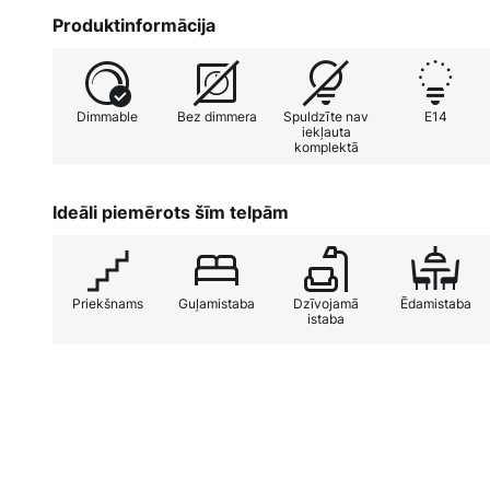
Pregos 6 īpaša iezīme ir tā dimmerējamība, ko nodroš
Produktinformācija
elastīgi pielāgot gaismas intensitāti, lai radītu vēla
apdare piešķir lampai mūžīgu eleganci, kas pārlieci
interjeros.
Dimmable
Bez dimmera
Spuldzīte nav
E14
iekļauta
komplektā
Ideāli piemērots šīm telpām
Priekšnams
Guļamistaba
Dzīvojamā
Ēdamistaba
istaba