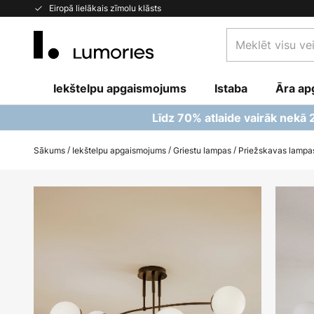
Skip
Eiropā lielākais zīmolu klāsts
to
Meklēt
Content
visu
veikalu
Iekštelpu apgaismojums
Istaba
šeit...
Āra ap
Līdz 70% atlaide vairāk nekā
Sākums
Iekštelpu apgaismojums
Griestu lampas
Priežskavas lampas
Iet
uz
galerijas
beigām