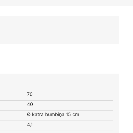
70
40
Ø katra bumbiņa 15 cm
4,1