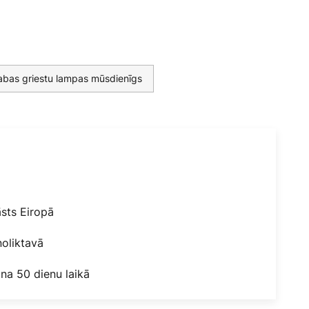
abas griestu lampas mūsdienīgs
āsts Eiropā
oliktavā
na 50 dienu laikā