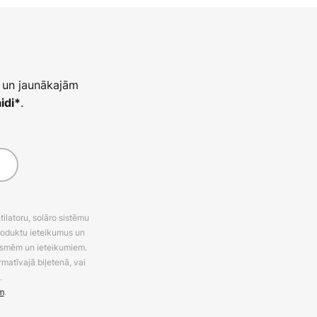
 un jaunākajām
.
idi*
latoru, solāro sistēmu
roduktu ieteikumus un
uksmēm un ieteikumiem.
rmatīvajā biļetenā, vai
.
m
.