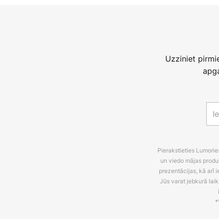
Uzziniet pirm
apga
Pierakstieties Lumori
un viedo mājas produ
prezentācijas, kā arī
Jūs varat jebkurā laik
*