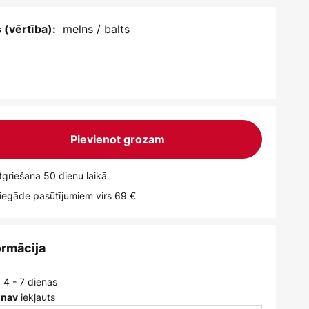
melns / balts
 (vērtība):
Pievienot grozam
griešana 50 dienu laikā
egāde pasūtījumiem virs 69 €
ormācija
 4 - 7 dienas
iekļauts
 nav