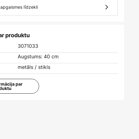
4 apgaismes līdzekli
ar produktu
3071033
Augstums: 40 cm
metāls / stikls
rmācija par
duktu