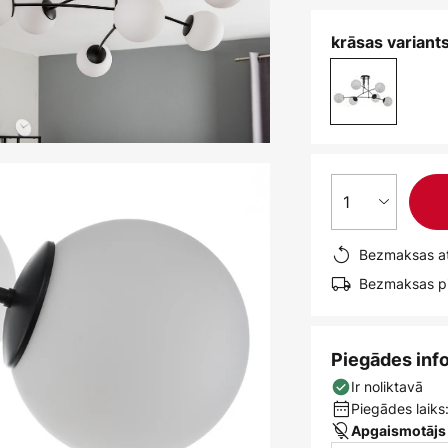
krāsas variants
1
Bezmaksas at
Bezmaksas pi
Piegādes inf
Ir noliktavā
Piegādes laiks:
Apgaismotājs