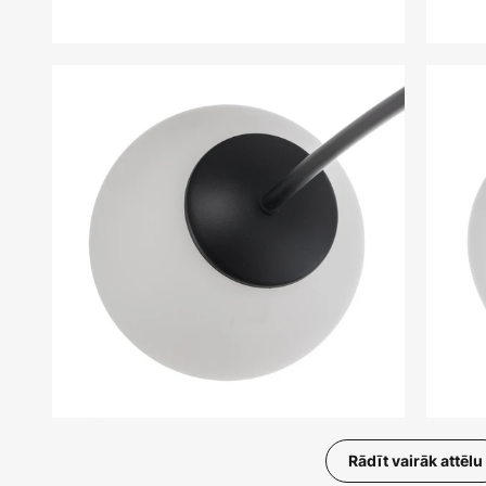
Rādīt vairāk attēlu