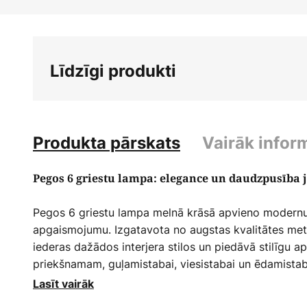
Iet
uz
galerijas
sākumu
Līdzīgi produkti
Produkta pārskats
Vairāk infor
Pegos 6 griestu lampa: elegance un daudzpusība j
Pegos 6 griestu lampa melnā krāsā apvieno modernu 
apgaismojumu. Izgatavota no augstas kvalitātes metā
iederas dažādos interjera stilos un piedāvā stilīgu 
priekšnamam, guļamistabai, viesistabai un ēdamista
konstrukcija nodrošina vienmērīgu apgaismojumu un
Lasīt vairāk