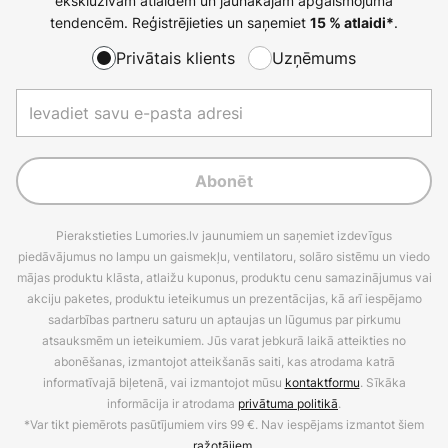
ekskluzīvām atlaidēm un jaunākajām apgaismojuma
tendencēm. Reģistrējieties un saņemiet
.
15 % atlaidi*
Privātais klients
Uzņēmums
Abonēt
Pierakstieties Lumories.lv jaunumiem un saņemiet izdevīgus
piedāvājumus no lampu un gaismekļu, ventilatoru, solāro sistēmu un viedo
mājas produktu klāsta, atlaižu kuponus, produktu cenu samazinājumus vai
akciju paketes, produktu ieteikumus un prezentācijas, kā arī iespējamo
sadarbības partneru saturu un aptaujas un lūgumus par pirkumu
atsauksmēm un ieteikumiem. Jūs varat jebkurā laikā atteikties no
abonēšanas, izmantojot atteikšanās saiti, kas atrodama katrā
informatīvajā biļetenā, vai izmantojot mūsu
kontaktformu
. Sīkāka
informācija ir atrodama
privātuma politikā
.
*Var tikt piemērots pasūtījumiem virs 99 €. Nav iespējams izmantot šiem
ražotājiem
.