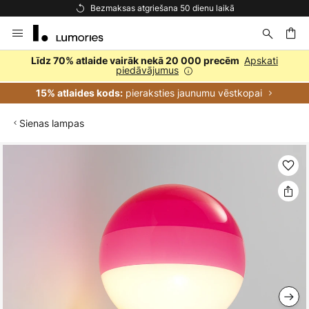
Bezmaksas atgriešana 50 dienu laikā
Skip
to
Content
ēšana
Apskati
Līdz 70% atlaide vairāk nekā 20 000 precēm
piedāvājumus
pieraksties jaunumu vēstkopai
15% atlaides kods:
Sienas lampas
Iet
uz
galerijas
beigām