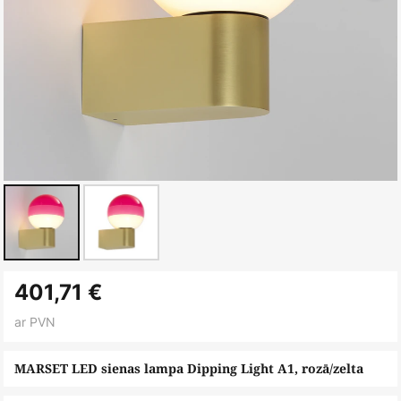
Iet
401,71 €
uz
galerijas
ar PVN
sākumu
MARSET LED sienas lampa Dipping Light A1, rozā/zelta