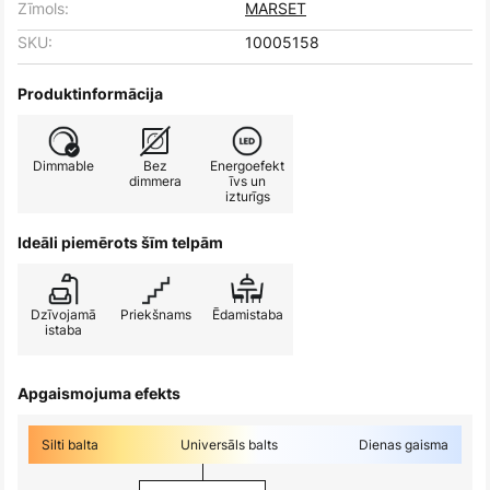
Zīmols:
MARSET
SKU:
10005158
Produktinformācija
Dimmable
Bez
Energoefekt
dimmera
īvs un
izturīgs
Ideāli piemērots šīm telpām
Dzīvojamā
Priekšnams
Ēdamistaba
istaba
Apgaismojuma efekts
Silti balta
Universāls balts
Dienas gaisma