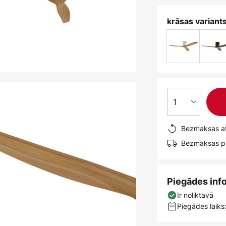
krāsas variants
1
Bezmaksas at
Bezmaksas pi
Piegādes inf
Ir noliktavā
Piegādes laiks: