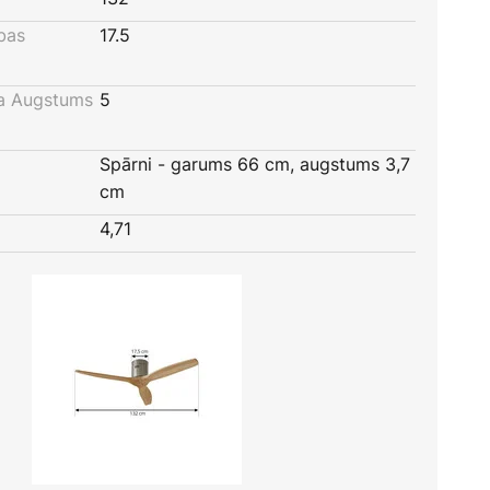
bas
17.5
a Augstums
5
Spārni - garums 66 cm, augstums 3,7
cm
4,71