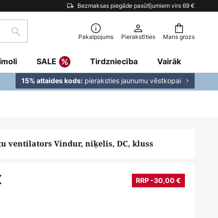
Bezmaksas piegāde pasūtījumiem virs 69 €
Meklēšana
Pakalpojums
Pierakstīties
Mans grozs
īmoli
SALE
Tirdzniecība
Vairāk
pieraksties jaunumu vēstkopai
15% atlaides kods:
u ventilators Vindur, niķelis, DC, kluss
€
RRP -30,00 €