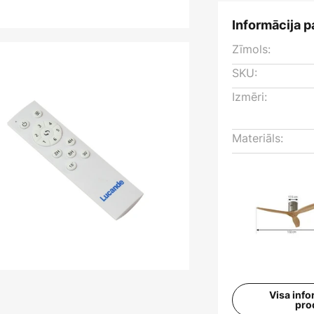
Informācija p
Zīmols:
SKU:
Izmēri:
Materiāls:
Visa info
pro