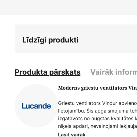
sākumu
Līdzīgi produkti
Produkta pārskats
Vairāk infor
Moderns griestu ventilators Vi
Griestu ventilators Vindur apvieno
lietojamību. Šis apgaismojuma teh
izgatavots no augstas kvalitātes 
niķeļa apdari, nevainojami iekļauj
dzīvojamās telpas koncepcijās. Vi
Lasīt vairāk