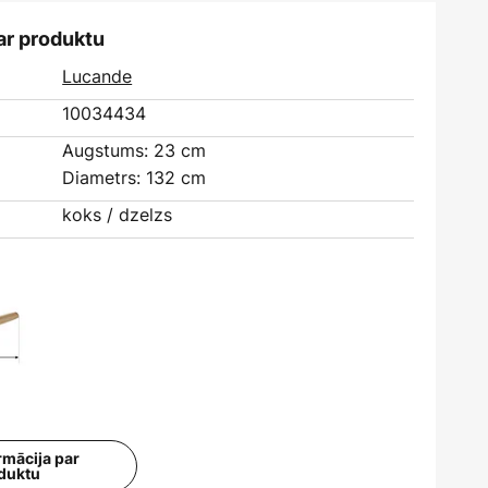
ar produktu
Lucande
10034434
Augstums: 23 cm
Diametrs: 132 cm
koks / dzelzs
rmācija par
duktu