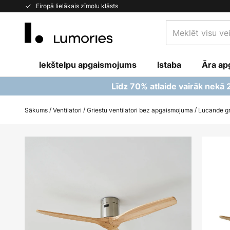
Skip
Eiropā lielākais zīmolu klāsts
to
Meklēt
Content
visu
veikalu
Iekštelpu apgaismojums
Istaba
šeit...
Āra ap
Līdz 70% atlaide vairāk nekā
Sākums
Ventilatori
Griestu ventilatori bez apgaismojuma
Lucande gri
Iet
uz
galerijas
beigām