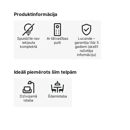
dzīvojamā istabā vai ēdamistabā,
atmosfēru.
Produktinformācija
Tehniskie dati
Spuldzīte nav
Ar tālvadības
Lucande –
- Iekļauts tālvadības pults (izņemo
iekļauta
pulti
garantija līdz 5
komplektā
gadiem (skatīt
ražotāja
- 40 W pie 200 apgr./min.
informāciju)
- 11,8 W pie 139 apgr./min.
Ideāli piemērots šīm telpām
- 4 W pie 80 apgr./min.
Dzīvojamā
Ēdamistaba
- Gaisa cirkulācija 170/132/77 m³/
istaba
- Optimālais telpas lielums 10–15 
- Skaņas jauda 47 dB (A)