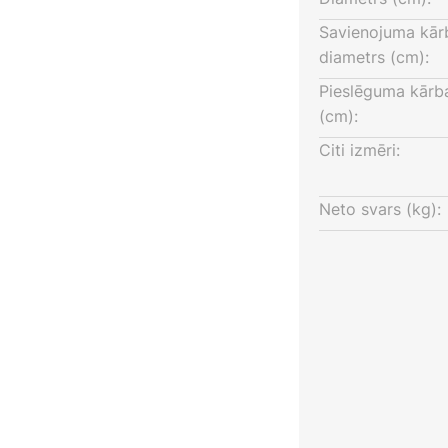
 tādējādi veicinot iedvesmojošu
Savienojuma kār
diametrs (cm):
Pieslēguma kārb
(cm):
t baterijas)
Citi izmēri:
Neto svars (kg):
min.
m²