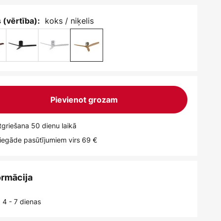
koks / niķelis
 (vērtība):
Pievienot grozam
griešana 50 dienu laikā
egāde pasūtījumiem virs 69 €
ormācija
 4 - 7 dienas