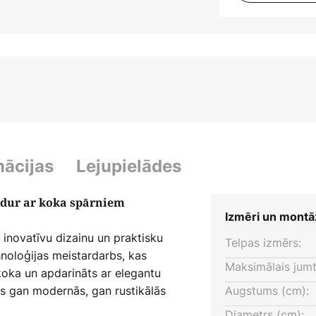
mācijas
Lejupielādes
ndur ar koka spārniem
Izmēri un montā
 inovatīvu dizainu un praktisku
Telpas izmērs:
noloģijas meistardarbs, kas
Maksimālais jumt
koka un apdarināts ar elegantu
as gan modernās, gan rustikālās
Augstums (cm):
ndur nodrošina patīkamu brīzi
Diametrs (cm):