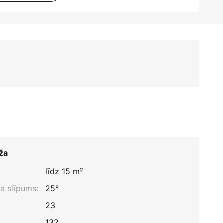
ža
līdz 15 m²
a slīpums:
25°
23
132