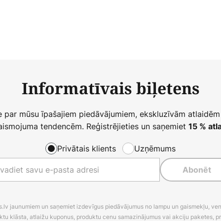
Informatīvais biļetens
ie par mūsu īpašajiem piedāvājumiem, ekskluzīvām atlaidēm
ismojuma tendencēm. Reģistrējieties un saņemiet
15 % atla
Privātais klients
Uzņēmums
Abonēt
es.lv jaunumiem un saņemiet izdevīgus piedāvājumus no lampu un gaismekļu, venti
ktu klāsta, atlaižu kuponus, produktu cenu samazinājumus vai akciju paketes, p