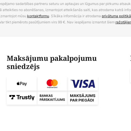
 iespējamo sadarbības partneru saturu un aptaujas un lūgumus par pirkumu atsa
ā atteikties no abonēšanas, izmantojot atteikšanās saiti, kas atrodama katrā info
izmantojot mūsu
kontaktformu
. Sīkāka informācija ir atrodama
privātuma politikā
Var tikt piemērots pasūtījumiem virs 99 €. Nav iespējams izmantot šiem
ražotājie
Maksājumu pakalpojumu
sniedzējs