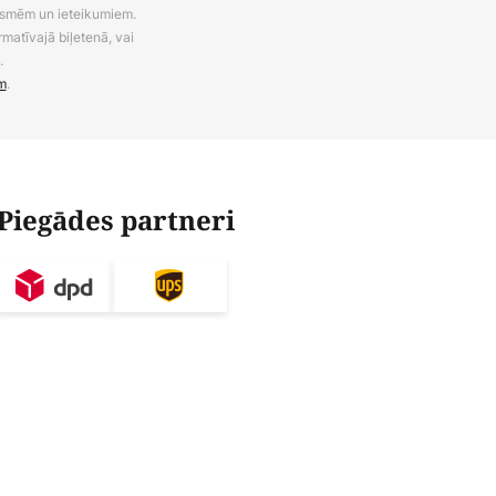
uksmēm un ieteikumiem.
rmatīvajā biļetenā, vai
.
m
.
Piegādes partneri