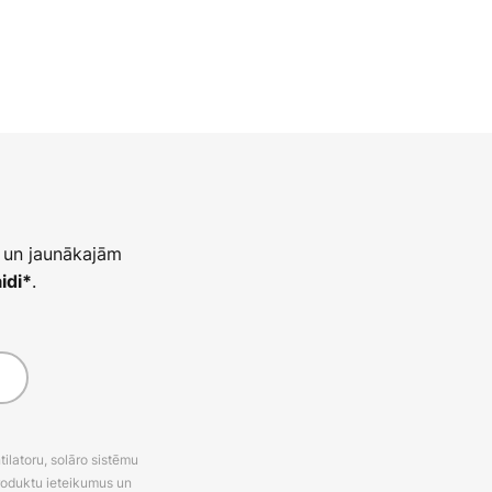
 un jaunākajām
.
idi*
latoru, solāro sistēmu
roduktu ieteikumus un