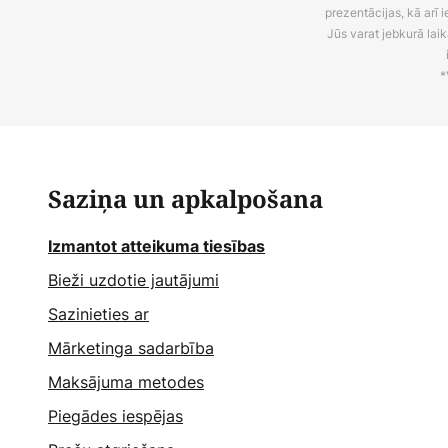
prezentācijas, kā arī
Jūs varat jebkurā laik
*
Saziņa un apkalpošana
Izmantot atteikuma tiesības
Bieži uzdotie jautājumi
Sazinieties ar
Mārketinga sadarbība
Maksājuma metodes
Piegādes iespējas