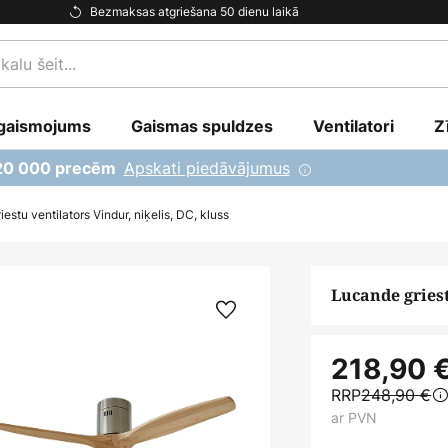
Bezmaksas atgriešana 50 dienu laikā
gaismojums
Gaismas spuldzes
Ventilatori
Z
Apskati piedāvājumus
 20 000 precēm
estu ventilators Vindur, niķelis, DC, kluss
Lucande griest
218,90 
RRP
248,90 €
ar PVN