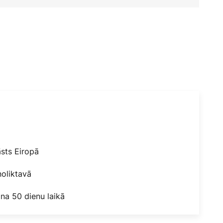
āsts Eiropā
oliktavā
na 50 dienu laikā