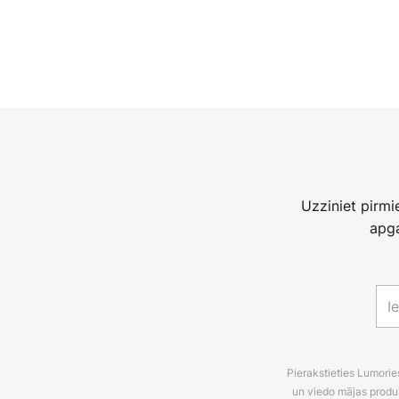
Uzziniet pirm
apga
Pierakstieties Lumori
un viedo mājas produ