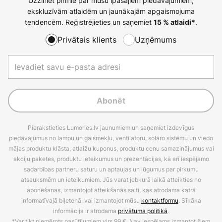
Uzziniet pirmie par mūsu īpašajiem piedāvājumiem,
ekskluzīvām atlaidēm un jaunākajām apgaismojuma
tendencēm. Reģistrējieties un saņemiet
.
15 % atlaidi*
Privātais klients
Uzņēmums
Abonēt
Pierakstieties Lumories.lv jaunumiem un saņemiet izdevīgus
piedāvājumus no lampu un gaismekļu, ventilatoru, solāro sistēmu un viedo
mājas produktu klāsta, atlaižu kuponus, produktu cenu samazinājumus vai
akciju paketes, produktu ieteikumus un prezentācijas, kā arī iespējamo
sadarbības partneru saturu un aptaujas un lūgumus par pirkumu
atsauksmēm un ieteikumiem. Jūs varat jebkurā laikā atteikties no
abonēšanas, izmantojot atteikšanās saiti, kas atrodama katrā
informatīvajā biļetenā, vai izmantojot mūsu
kontaktformu
. Sīkāka
informācija ir atrodama
privātuma politikā
.
*Var tikt piemērots pasūtījumiem virs 99 €. Nav iespējams izmantot šiem