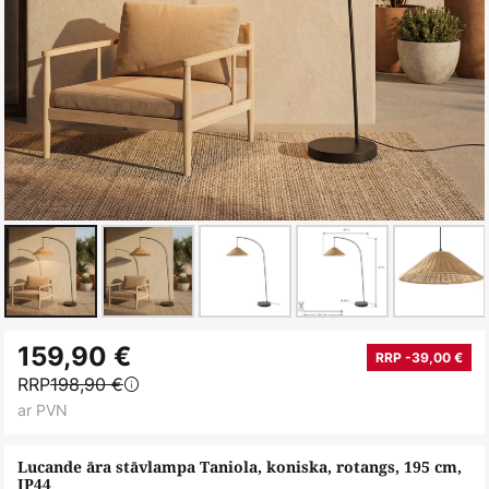
Iet
159,90 €
uz
RRP -39,00 €
RRP
198,90 €
galerijas
ar PVN
sākumu
Lucande āra stāvlampa Taniola, koniska, rotangs, 195 cm,
IP44