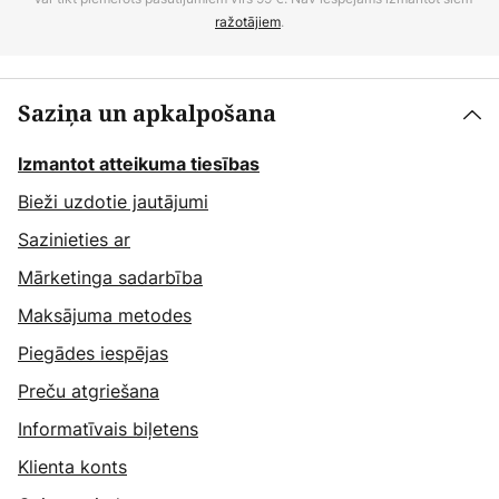
ražotājiem
.
Saziņa un apkalpošana
Izmantot atteikuma tiesības
Bieži uzdotie jautājumi
Sazinieties ar
Mārketinga sadarbība
Maksājuma metodes
Piegādes iespējas
Preču atgriešana
Informatīvais biļetens
Klienta konts