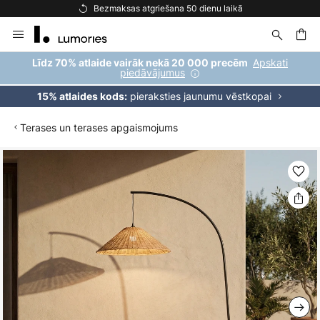
Bezmaksas atgriešana 50 dienu laikā
Skip
to
Content
ēšana
Apskati
Līdz 70% atlaide vairāk nekā 20 000 precēm
piedāvājumus
pieraksties jaunumu vēstkopai
15% atlaides kods:
Terases un terases apgaismojums
Iet
uz
galerijas
beigām