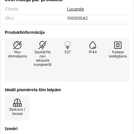
Zīmols:
Lucande
SKU:
10050042
Produktinformācija
Nav
Spuldzīte
E27
IP44
Kabeļa
dimmējams
nav
ieslēgšana
iekļauta
komplektā
Ideāli piemērots šīm telpām
Balkons /
terase
Izmēri