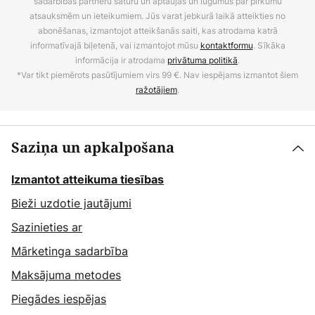
sadarbības partneru saturu un aptaujas un lūgumus par pirkumu
atsauksmēm un ieteikumiem. Jūs varat jebkurā laikā atteikties no
abonēšanas, izmantojot atteikšanās saiti, kas atrodama katrā
informatīvajā biļetenā, vai izmantojot mūsu
kontaktformu
. Sīkāka
informācija ir atrodama
privātuma politikā
.
*Var tikt piemērots pasūtījumiem virs 99 €. Nav iespējams izmantot šiem
ražotājiem
.
Saziņa un apkalpošana
Izmantot atteikuma tiesības
Bieži uzdotie jautājumi
Sazinieties ar
Mārketinga sadarbība
Maksājuma metodes
Piegādes iespējas