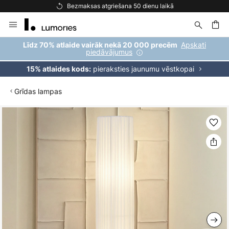
Bezmaksas atgriešana 50 dienu laikā
Skip
to
Content
ēšana
Apskati
Līdz 70% atlaide vairāk nekā 20 000 precēm
piedāvājumus
pieraksties jaunumu vēstkopai
15% atlaides kods:
Grīdas lampas
Iet
uz
galerijas
beigām