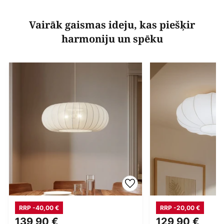
Vairāk gaismas ideju, kas piešķir
harmoniju un spēku
RRP -40,00 €
RRP -20,00 €
139,90 €
129,90 €