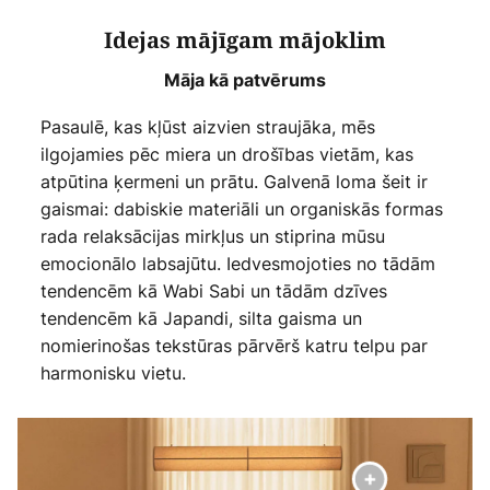
Idejas mājīgam mājoklim
Māja kā patvērums
Pasaulē, kas kļūst aizvien straujāka, mēs
ilgojamies pēc miera un drošības vietām, kas
atpūtina ķermeni un prātu. Galvenā loma šeit ir
gaismai: dabiskie materiāli un organiskās formas
rada relaksācijas mirkļus un stiprina mūsu
emocionālo labsajūtu. Iedvesmojoties no tādām
tendencēm kā Wabi Sabi un tādām dzīves
tendencēm kā Japandi, silta gaisma un
nomierinošas tekstūras pārvērš katru telpu par
harmonisku vietu.