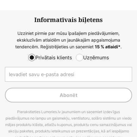
Informatīvais biļetens
Uzziniet pirmie par mūsu īpašajiem piedāvājumiem,
ekskluzīvām atlaidēm un jaunākajām apgaismojuma
tendencēm. Reģistrējieties un saņemiet
.
15 % atlaidi*
Privātais klients
Uzņēmums
Abonēt
Pierakstieties Lumories.lv jaunumiem un saņemiet izdevīgus
piedāvājumus no lampu un gaismekļu, ventilatoru, solāro sistēmu un viedo
mājas produktu klāsta, atlaižu kuponus, produktu cenu samazinājumus vai
akciju paketes, produktu ieteikumus un prezentācijas, kā arī iespējamo