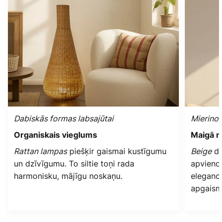
Dabiskās formas labsajūtai
Mierinoš
Organiskais vieglums
Maigā ne
Rattan lampas
piešķir gaismai kustīgumu
Beige
da
un dzīvīgumu. To siltie toņi rada
apvieno 
harmonisku, mājīgu noskaņu.
eleganci
apgaism