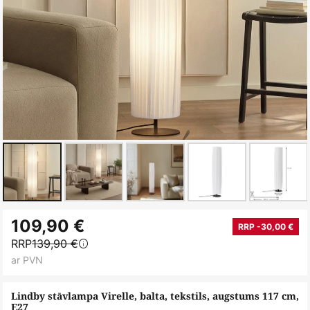
Iet
109,90 €
uz
RRP -30,00 €
RRP
139,90 €
galerijas
ar PVN
sākumu
Lindby stāvlampa Virelle, balta, tekstils, augstums 117 cm,
E27