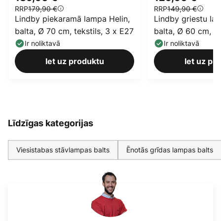
RRP
179,90 €
RRP
149,90 €
Lindby piekaramā lampa Helin,
Lindby griestu la
balta, Ø 70 cm, tekstils, 3 x E27
balta, Ø 60 cm, te
Ir noliktavā
Ir noliktavā
Iet uz produktu
Iet uz pr
Līdzīgas kategorijas
Viesistabas stāvlampas balts
Ēnotās grīdas lampas balts