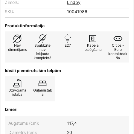
Zīmols:
Lindby
SKU:
10041986
Produktinformācija
Nav
Spuldzīte
E27
Kabeļa
C tips -
dimmējams
nav
ieslēgšana
Euro
iekļauta
kontaktdak
komplektā
ša
Ideāli piemērots šīm telpām
Dzīvojamā
Guļamistab
istaba
a
Izmēri
Augstums (cm):
117,4
Diametrs (cm):
20