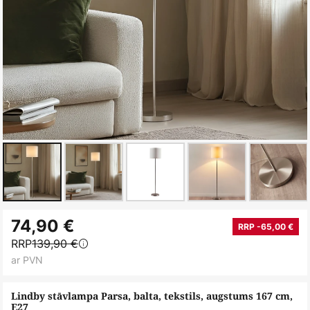
Iet
74,90 €
uz
RRP -65,00 €
RRP
139,90 €
galerijas
ar PVN
sākumu
Lindby stāvlampa Parsa, balta, tekstils, augstums 167 cm,
E27