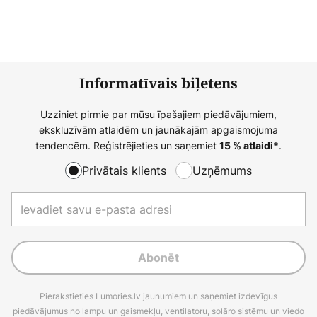
Informatīvais biļetens
Uzziniet pirmie par mūsu īpašajiem piedāvājumiem,
ekskluzīvām atlaidēm un jaunākajām apgaismojuma
tendencēm. Reģistrējieties un saņemiet
.
15 % atlaidi*
Privātais klients
Uzņēmums
Abonēt
Pierakstieties Lumories.lv jaunumiem un saņemiet izdevīgus
piedāvājumus no lampu un gaismekļu, ventilatoru, solāro sistēmu un viedo