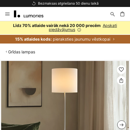
Bezmaksas atgriešana 50 dienu laikā
Skip
to
Content
ēšana
Apskati
Līdz 70% atlaide vairāk nekā 20 000 precēm
piedāvājumus
pieraksties jaunumu vēstkopai
15% atlaides kods:
Grīdas lampas
Iet
uz
galerijas
beigām