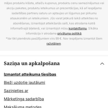
mājas produktu klāsta, atlaižu kuponus, produktu cenu samazinājumus vai
akciju paketes, produktu ieteikumus un prezentācijas, kā arī iespējamo
sadarbības partneru saturu un aptaujas un lūgumus par pirkumu
atsauksmēm un ieteikumiem. Jūs varat jebkurā laikā atteikties no
abonēšanas, izmantojot atteikšanās saiti, kas atrodama katrā
informatīvajā biļetenā, vai izmantojot mūsu
kontaktformu
. Sīkāka
informācija ir atrodama
privātuma politikā
.
*Var tikt piemērots pasūtījumiem virs 99 €. Nav iespējams izmantot šiem
ražotājiem
.
Saziņa un apkalpošana
Izmantot atteikuma tiesības
Bieži uzdotie jautājumi
Sazinieties ar
Mārketinga sadarbība
Maksājuma metodes