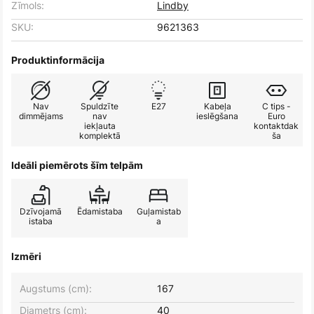
Zīmols:
Lindby
SKU:
9621363
Produktinformācija
Nav
Spuldzīte
E27
Kabeļa
C tips -
dimmējams
nav
ieslēgšana
Euro
iekļauta
kontaktdak
komplektā
ša
Ideāli piemērots šīm telpām
Dzīvojamā
Ēdamistaba
Guļamistab
istaba
a
Izmēri
Augstums (cm):
167
Diametrs (cm):
40