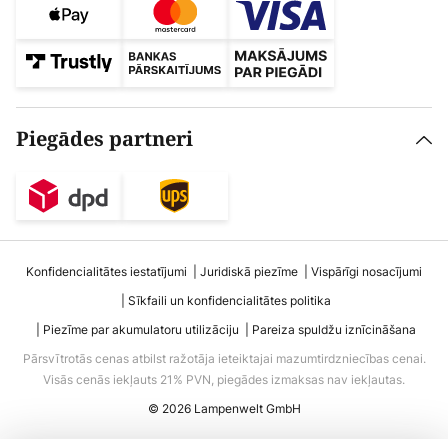
Piegādes partneri
Konfidencialitātes iestatījumi
Juridiskā piezīme
Vispārīgi nosacījumi
Sīkfaili un konfidencialitātes politika
Piezīme par akumulatoru utilizāciju
Pareiza spuldžu iznīcināšana
Pārsvītrotās cenas atbilst ražotāja ieteiktajai mazumtirdzniecības cenai.
Visās cenās iekļauts 21% PVN, piegādes izmaksas nav iekļautas.
© 2026 Lampenwelt GmbH