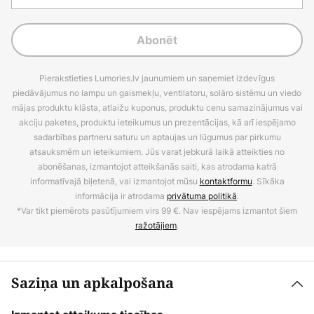
Abonēt
Pierakstieties Lumories.lv jaunumiem un saņemiet izdevīgus
piedāvājumus no lampu un gaismekļu, ventilatoru, solāro sistēmu un viedo
mājas produktu klāsta, atlaižu kuponus, produktu cenu samazinājumus vai
akciju paketes, produktu ieteikumus un prezentācijas, kā arī iespējamo
sadarbības partneru saturu un aptaujas un lūgumus par pirkumu
atsauksmēm un ieteikumiem. Jūs varat jebkurā laikā atteikties no
abonēšanas, izmantojot atteikšanās saiti, kas atrodama katrā
informatīvajā biļetenā, vai izmantojot mūsu
kontaktformu
. Sīkāka
informācija ir atrodama
privātuma politikā
.
*Var tikt piemērots pasūtījumiem virs 99 €. Nav iespējams izmantot šiem
ražotājiem
.
Saziņa un apkalpošana