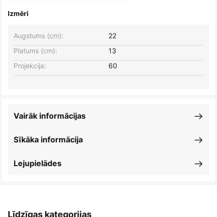
Izmēri
Augstums (cm):
22
Platums (cm):
13
Projekcija:
60
Vairāk informācijas
Sīkāka informācija
Lejupielādes
Līdzīgas kategorijas