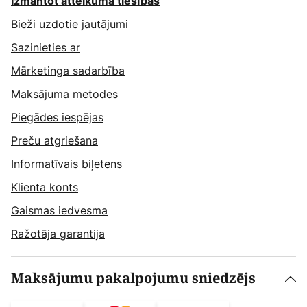
Izmantot atteikuma tiesības
Bieži uzdotie jautājumi
Sazinieties ar
Mārketinga sadarbība
Maksājuma metodes
Piegādes iespējas
Preču atgriešana
Informatīvais biļetens
Klienta konts
Gaismas iedvesma
Ražotāja garantija
Maksājumu pakalpojumu sniedzējs