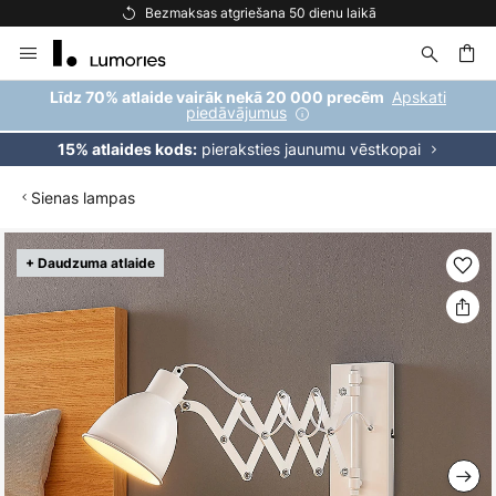
Bezmaksas atgriešana 50 dienu laikā
Skip
to
Content
ēšana
Apskati
Līdz 70% atlaide vairāk nekā 20 000 precēm
piedāvājumus
pieraksties jaunumu vēstkopai
15% atlaides kods:
Sienas lampas
Iet
+ Daudzuma atlaide
uz
galerijas
beigām