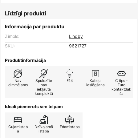
Līdzīgi produkti
Informācija par produktu
Zīmols:
Lindby
SKU:
9621727
Produktinformācija
Nav
Spuldzīte
E14
Kabeļa
C tips -
dimmējams
nav
ieslēgšana
Euro
iekļauta
kontaktdak
komplektā
ša
Ideāli piemērots šīm telpām
Guļamistab
Dzīvojamā
Ēdamistaba
a
istaba