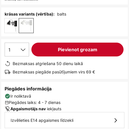
balts
krāsas variants (vērtība):
1
Pievienot grozam
Bezmaksas atgriešana 50 dienu laikā
Bezmaksas piegāde pasūtījumiem virs 69 €
Piegādes informācija
Ir noliktavā
Piegādes laiks: 4 - 7 dienas
iekļauts
Apgaismotājs nav
Izvēlieties E14 apgaismes līdzekli