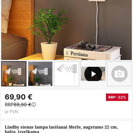
Iet
69,90 €
uz
RRP -22%
RRP
89,90 €
galerijas
ar PVN
sākumu
Lindby sienas lampa lasīšanai Merle, augstums 22 cm,
balta, izvelkama