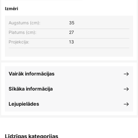
Izmēri
Augstums (cm):
35
Platums (cm):
27
Projekcija:
13
Vairāk informācijas
Sīkāka informācija
Lejupielādes
Līdzīgas kategorijas