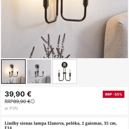
Iet
39,90 €
uz
RRP -55%
RRP
89,90 €
galerijas
ar PVN
sākumu
Lindby sienas lampa Elanova, pelēka, 2 gaismas, 35 cm,
E14