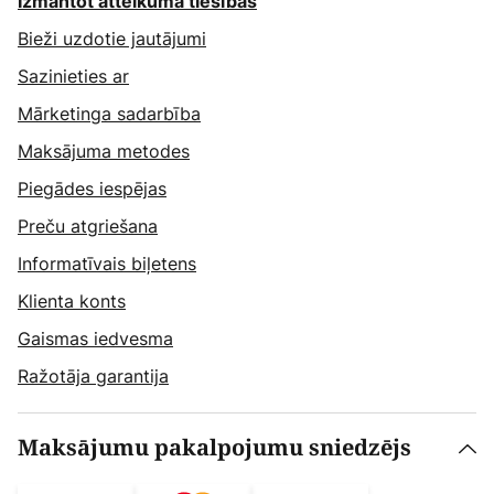
Izmantot atteikuma tiesības
Bieži uzdotie jautājumi
Sazinieties ar
Mārketinga sadarbība
Maksājuma metodes
Piegādes iespējas
Preču atgriešana
Informatīvais biļetens
Klienta konts
Gaismas iedvesma
Ražotāja garantija
Maksājumu pakalpojumu sniedzējs