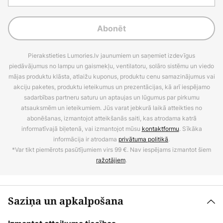
Abonēt
Pierakstieties Lumories.lv jaunumiem un saņemiet izdevīgus
piedāvājumus no lampu un gaismekļu, ventilatoru, solāro sistēmu un viedo
mājas produktu klāsta, atlaižu kuponus, produktu cenu samazinājumus vai
akciju paketes, produktu ieteikumus un prezentācijas, kā arī iespējamo
sadarbības partneru saturu un aptaujas un lūgumus par pirkumu
atsauksmēm un ieteikumiem. Jūs varat jebkurā laikā atteikties no
abonēšanas, izmantojot atteikšanās saiti, kas atrodama katrā
informatīvajā biļetenā, vai izmantojot mūsu
kontaktformu
. Sīkāka
informācija ir atrodama
privātuma politikā
.
*Var tikt piemērots pasūtījumiem virs 99 €. Nav iespējams izmantot šiem
ražotājiem
.
Saziņa un apkalpošana