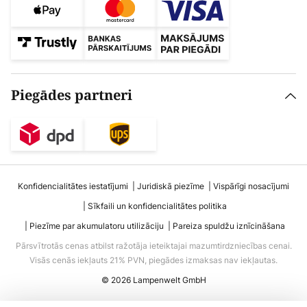
Piegādes partneri
Konfidencialitātes iestatījumi
Juridiskā piezīme
Vispārīgi nosacījumi
Sīkfaili un konfidencialitātes politika
Piezīme par akumulatoru utilizāciju
Pareiza spuldžu iznīcināšana
Pārsvītrotās cenas atbilst ražotāja ieteiktajai mazumtirdzniecības cenai.
Visās cenās iekļauts 21% PVN, piegādes izmaksas nav iekļautas.
© 2026 Lampenwelt GmbH