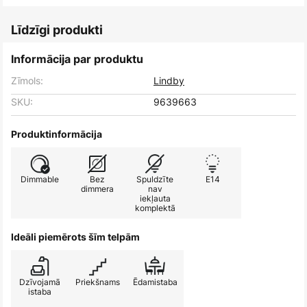
Līdzīgi produkti
Informācija par produktu
Zīmols:
Lindby
SKU:
9639663
Produktinformācija
Dimmable
Bez
Spuldzīte
E14
dimmera
nav
iekļauta
komplektā
Ideāli piemērots šīm telpām
Dzīvojamā
Priekšnams
Ēdamistaba
istaba