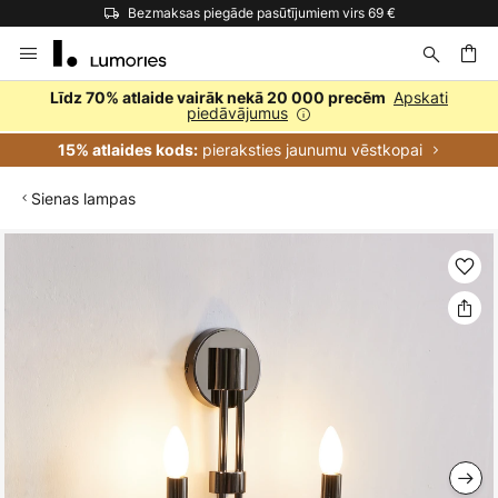
Bezmaksas piegāde pasūtījumiem virs 69 €
Skip
to
Content
ēšana
Apskati
Līdz 70% atlaide vairāk nekā 20 000 precēm
piedāvājumus
pieraksties jaunumu vēstkopai
15% atlaides kods:
Sienas lampas
Iet
uz
galerijas
beigām