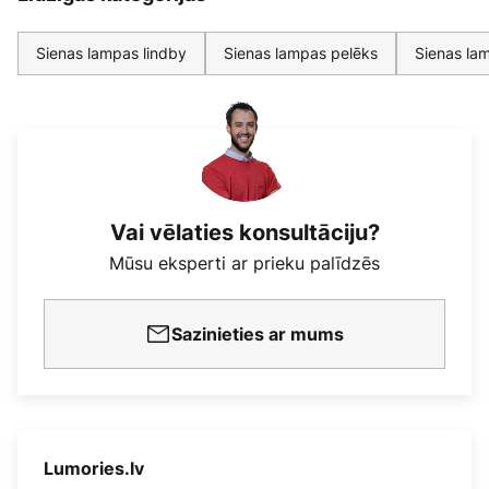
Sienas lampas lindby
Sienas lampas pelēks
Sienas la
Vai vēlaties konsultāciju?
Mūsu eksperti ar prieku palīdzēs
Sazinieties ar mums
Lumories.lv