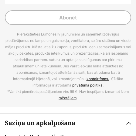
Abonēt
Pierakstieties Lumories.lv jaunumiem un saņemiet izdevīgus
piedāvājumus no lampu un gaismekļu, ventilatoru, solāro sistēmu un viedo
mājas produktu klāsta, atlaižu kuponus, produktu cenu samazinājumus vai
akciju paketes, produktu ieteikumus un prezentācijas, kā arī iespējamo
sadarbības partneru saturu un aptaujas un lūgumus par pirkumu
atsauksmēm un ieteikumiem. Jūs varat jebkurā laikā atteikties no
abonēšanas, izmantojot atteikšanās saiti, kas atrodama katrā
informatīvajā biļetenā, vai izmantojot mūsu
kontaktformu
. Sīkāka
informācija ir atrodama
privātuma politikā
.
*Var tikt piemērots pasūtījumiem virs 99 €. Nav iespējams izmantot šiem
ražotājiem
.
Saziņa un apkalpošana