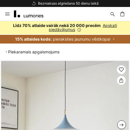
Bezmaksas atgriešana 50 dienu laikā
Skip
to
Content
ēšana
Apskati
Līdz 70% atlaide vairāk nekā 20 000 precēm
piedāvājumus
pieraksties jaunumu vēstkopai
15% atlaides kods:
Piekaramais apgaismojums
Iet
uz
galerijas
beigām