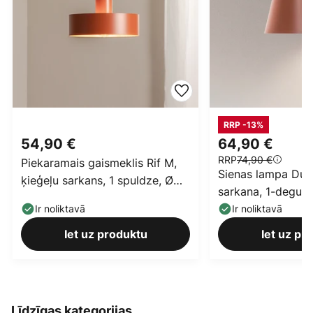
RRP -13%
54,90 €
64,90 €
RRP
74,90 €
Piekaramais gaismeklis Rif M,
Sienas lampa Dunk
ķieģeļu sarkans, 1 spuldze, Ø
sarkana, 1-deguma
25 cm, tērauds
augstums 17 cm
Ir noliktavā
Ir noliktavā
Iet uz produktu
Iet uz pr
Līdzīgas kategorijas