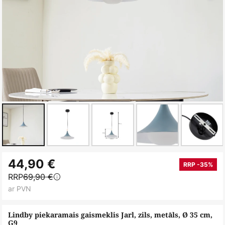
Iet
44,90 €
uz
RRP -35%
RRP
69,90 €
galerijas
ar PVN
sākumu
Lindby piekaramais gaismeklis Jarl, zils, metāls, Ø 35 cm,
G9