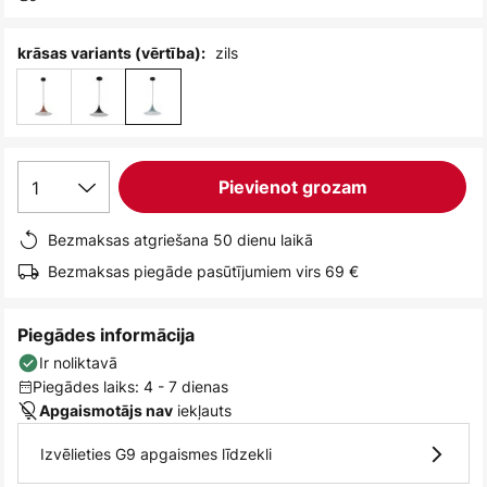
zils
krāsas variants (vērtība):
1
Pievienot grozam
Bezmaksas atgriešana 50 dienu laikā
Bezmaksas piegāde pasūtījumiem virs 69 €
Piegādes informācija
Ir noliktavā
Piegādes laiks: 4 - 7 dienas
iekļauts
Apgaismotājs nav
Izvēlieties G9 apgaismes līdzekli