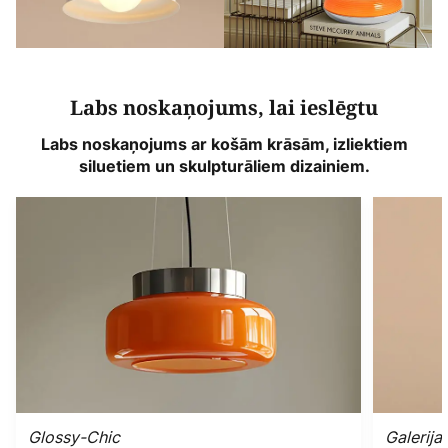
Labs noskaņojums, lai ieslēgtu
Labs noskaņojums ar košām krāsām, izliektiem
siluetiem un skulpturāliem dizainiem.
Glossy-Chic
Galerijas