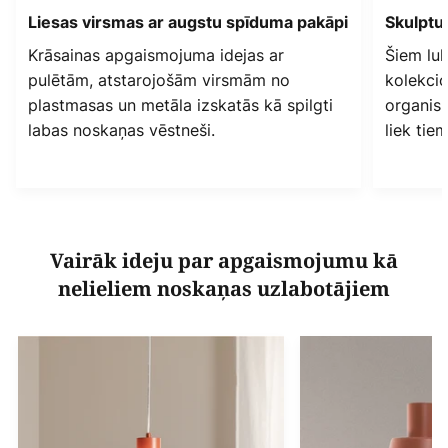
Liesas virsmas ar augstu spīduma pakāpi
Skulptu
Krāsainas apgaismojuma idejas ar
Šiem luk
pulētām, atstarojošām virsmām no
kolekcio
plastmasas un metāla izskatās kā spilgti
organisk
labas noskaņas vēstneši.
liek tiem
Vairāk ideju par apgaismojumu kā
nelieliem noskaņas uzlabotājiem