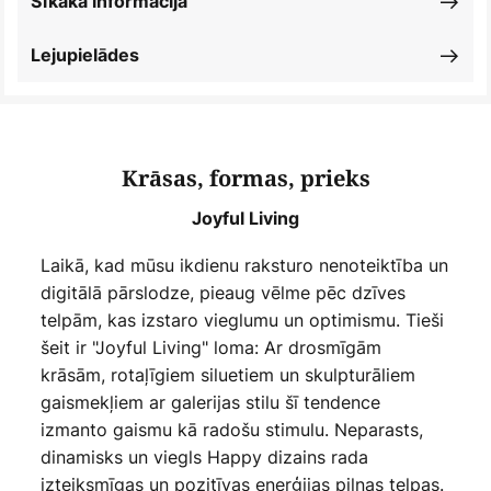
Sīkāka informācija
Lejupielādes
Krāsas, formas, prieks
Joyful Living
Laikā, kad mūsu ikdienu raksturo nenoteiktība un
digitālā pārslodze, pieaug vēlme pēc dzīves
telpām, kas izstaro vieglumu un optimismu. Tieši
šeit ir "Joyful Living" loma: Ar drosmīgām
krāsām, rotaļīgiem siluetiem un skulpturāliem
gaismekļiem ar galerijas stilu šī tendence
izmanto gaismu kā radošu stimulu. Neparasts,
dinamisks un viegls Happy dizains rada
izteiksmīgas un pozitīvas enerģijas pilnas telpas.