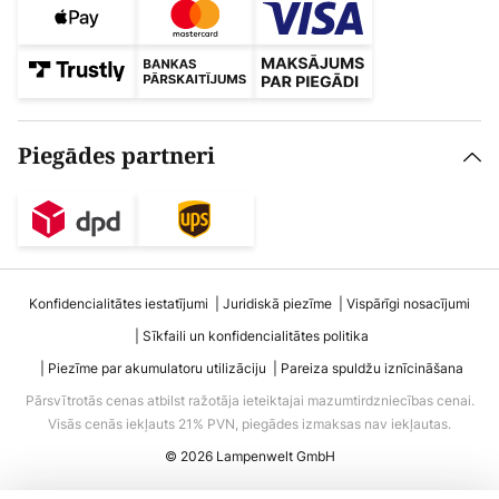
Piegādes partneri
Konfidencialitātes iestatījumi
Juridiskā piezīme
Vispārīgi nosacījumi
Sīkfaili un konfidencialitātes politika
Piezīme par akumulatoru utilizāciju
Pareiza spuldžu iznīcināšana
Pārsvītrotās cenas atbilst ražotāja ieteiktajai mazumtirdzniecības cenai.
Visās cenās iekļauts 21% PVN, piegādes izmaksas nav iekļautas.
© 2026 Lampenwelt GmbH