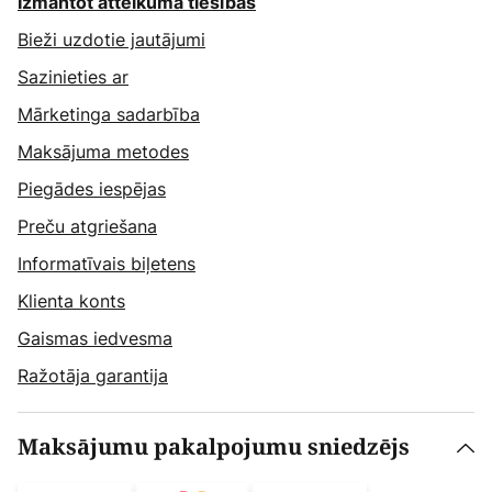
Izmantot atteikuma tiesības
Bieži uzdotie jautājumi
Sazinieties ar
Mārketinga sadarbība
Maksājuma metodes
Piegādes iespējas
Preču atgriešana
Informatīvais biļetens
Klienta konts
Gaismas iedvesma
Ražotāja garantija
Maksājumu pakalpojumu sniedzējs