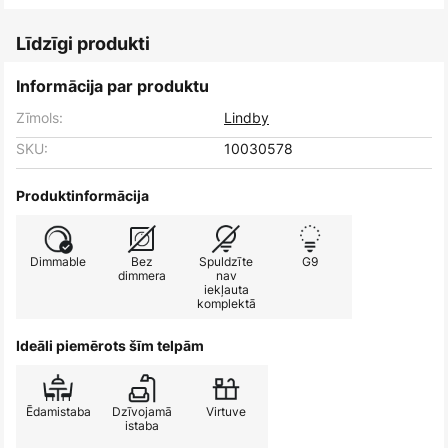
Līdzīgi produkti
Informācija par produktu
Zīmols:
Lindby
SKU:
10030578
Produktinformācija
Dimmable
Bez
Spuldzīte
G9
dimmera
nav
iekļauta
komplektā
Ideāli piemērots šīm telpām
Ēdamistaba
Dzīvojamā
Virtuve
istaba