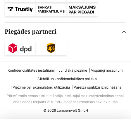
Piegādes partneri
Konfidencialitātes iestatījumi
Juridiskā piezīme
Vispārīgi nosacījumi
Sīkfaili un konfidencialitātes politika
Piezīme par akumulatoru utilizāciju
Pareiza spuldžu iznīcināšana
Pārsvītrotās cenas atbilst ražotāja ieteiktajai mazumtirdzniecības cenai.
Visās cenās iekļauts 21% PVN, piegādes izmaksas nav iekļautas.
© 2026 Lampenwelt GmbH
Pievienot grozam