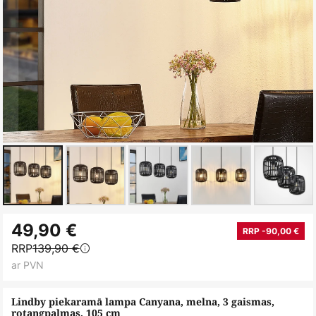
Iet
49,90 €
uz
RRP -90,00 €
RRP
139,90 €
galerijas
ar PVN
sākumu
Lindby piekaramā lampa Canyana, melna, 3 gaismas,
rotangpalmas, 105 cm