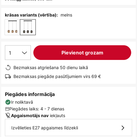
melns
krāsas variants (vērtība):
1
Pievienot grozam
Bezmaksas atgriešana 50 dienu laikā
Bezmaksas piegāde pasūtījumiem virs 69 €
Piegādes informācija
Ir noliktavā
Piegādes laiks: 4 - 7 dienas
iekļauts
Apgaismotājs nav
Izvēlieties E27 apgaismes līdzekli