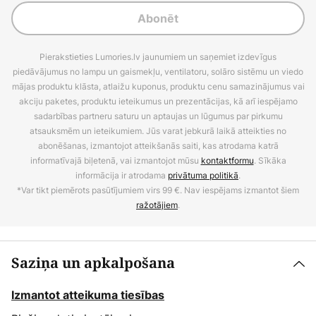
Abonēt
Pierakstieties Lumories.lv jaunumiem un saņemiet izdevīgus
piedāvājumus no lampu un gaismekļu, ventilatoru, solāro sistēmu un viedo
mājas produktu klāsta, atlaižu kuponus, produktu cenu samazinājumus vai
akciju paketes, produktu ieteikumus un prezentācijas, kā arī iespējamo
sadarbības partneru saturu un aptaujas un lūgumus par pirkumu
atsauksmēm un ieteikumiem. Jūs varat jebkurā laikā atteikties no
abonēšanas, izmantojot atteikšanās saiti, kas atrodama katrā
informatīvajā biļetenā, vai izmantojot mūsu
kontaktformu
. Sīkāka
informācija ir atrodama
privātuma politikā
.
*Var tikt piemērots pasūtījumiem virs 99 €. Nav iespējams izmantot šiem
ražotājiem
.
Saziņa un apkalpošana
Izmantot atteikuma tiesības