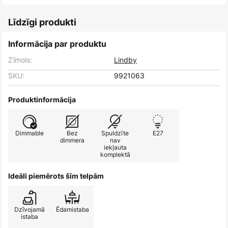
Līdzīgi produkti
Informācija par produktu
Zīmols:
Lindby
SKU:
9921063
Produktinformācija
Dimmable
Bez
Spuldzīte
E27
dimmera
nav
iekļauta
komplektā
Ideāli piemērots šīm telpām
Dzīvojamā
Ēdamistaba
istaba