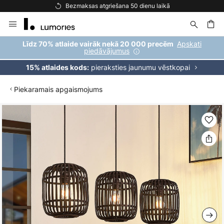
Bezmaksas atgriešana 50 dienu laikā
Skip
to
Content
ēšana
Apskati
Līdz 70% atlaide vairāk nekā 20 000 precēm
piedāvājumus
pieraksties jaunumu vēstkopai
15% atlaides kods:
Piekaramais apgaismojums
Iet
uz
galerijas
beigām