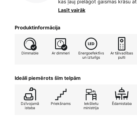
kas ļauj pielāgot gaismas krāsu at
viegli ieslēgt vai izslēgt, izmantoj
Lasīt vairāk
tālvadības pulti var pielāgot spi
Izsmalcināts dizains un lieliska d
Produktinformācija
zīmola kvalitātes gaismekli. Griestu
jūsu interjerā un rada patīkamu at
lai pielāgotu apgaismojumu jūsu mā
Dimmable
Ar dimmeri
Energoefektīvs
Ar tālvadības
ko īpašu. Izveidojiet pievilcīgu ga
un izturīgs
pulti
gaismekli.
Ideāli piemērots šīm telpām
Dzīvojamā
Priekšnams
Iekšlietu
Ēdamistaba
istaba
ministrija