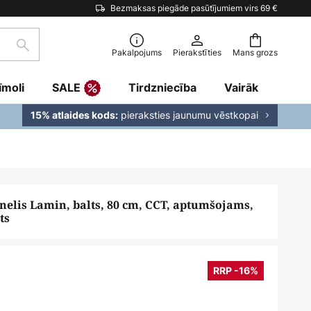
Bezmaksas piegāde pasūtījumiem virs 69 €
Meklēšana
Pakalpojums
Pierakstīties
Mans grozs
īmoli
SALE
Tirdzniecība
Vairāk
pieraksties jaunumu vēstkopai
15% atlaides kods:
nelis Lamin, balts, 80 cm, CCT, aptumšojams,
ts
RRP -16%