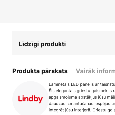
Iet
uz
galerijas
sākumu
Līdzīgi produkti
Produkta pārskats
Vairāk infor
Laminētais LED panelis ar taisnst
Šis elegantais griestu gaismeklis
apgaismojuma apstākļus jūsu mājās
daudzas izmantošanas iespējas un 
integrēt jūsu interjerā. Griestu ga