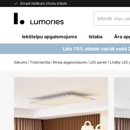
Skip
Eiropā lielākais zīmolu klāsts
to
Meklēt
Content
visu
veikalu
Iekštelpu apgaismojums
Istaba
šeit...
Āra ap
Līdz 70% atlaide vairāk nekā
Sākums
Tirdzniecība
Biroja apgaismojums
LED paneļi
Lindby LED p
Iet
uz
galerijas
beigām