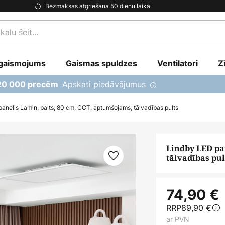
Bezmaksas atgriešana 50 dienu laikā
gaismojums
Gaismas spuldzes
Ventilatori
Z
Apskati piedāvājumus
 20 000 precēm
anelis Lamin, balts, 80 cm, CCT, aptumšojams, tālvadības pults
Lindby LED pa
tālvadības pul
74,90 €
RRP
89,90 €
ar PVN