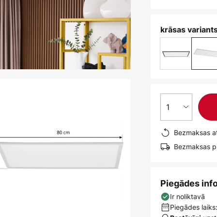
krāsas variants
1
Bezmaksas at
Bezmaksas pi
Piegādes inf
Ir noliktavā
Piegādes laiks: