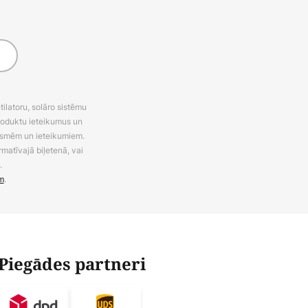
latoru, solāro sistēmu
roduktu ieteikumus un
uksmēm un ieteikumiem.
rmatīvajā biļetenā, vai
.
m
.
Piegādes partneri