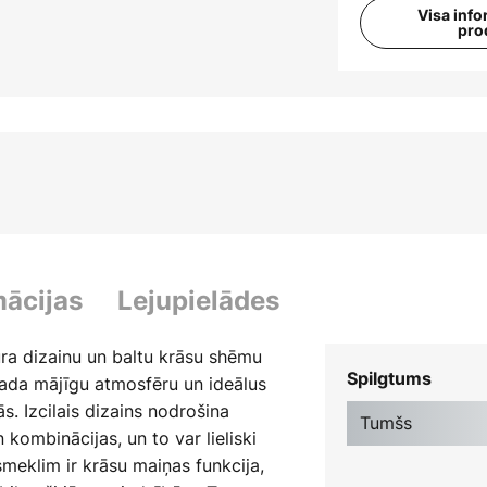
Visa info
pro
mācijas
Lejupielādes
ūra dizainu un baltu krāsu shēmu
Spilgtums
 rada mājīgu atmosfēru un ideālus
. Izcilais dizains nodrošina
Tumšs
kombinācijas, un to var lieliski
ismeklim ir krāsu maiņas funkcija,