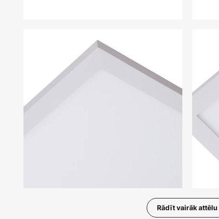
Rādīt vairāk attēlu