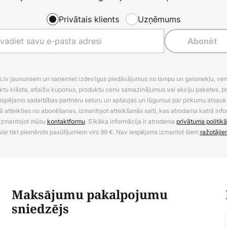
Privātais klients
Uzņēmums
Abonēt
es.lv jaunumiem un saņemiet izdevīgus piedāvājumus no lampu un gaismekļu, venti
ktu klāsta, atlaižu kuponus, produktu cenu samazinājumus vai akciju paketes, p
 iespējamo sadarbības partneru saturu un aptaujas un lūgumus par pirkumu atsa
ā atteikties no abonēšanas, izmantojot atteikšanās saiti, kas atrodama katrā info
izmantojot mūsu
kontaktformu
. Sīkāka informācija ir atrodama
privātuma politikā
Var tikt piemērots pasūtījumiem virs 99 €. Nav iespējams izmantot šiem
ražotājie
Maksājumu pakalpojumu
sniedzējs