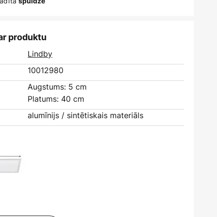
ādīta
spuldze
ar produktu
Lindby
10012980
Augstums: 5 cm
Platums: 40 cm
alumīnijs / sintētiskais materiāls