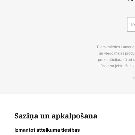
Pierakstieties Lumori
un viedo mājas produ
prezentācijas, kā arī
Jūs varat jebkurā laik
*
Saziņa un apkalpošana
Izmantot atteikuma tiesības