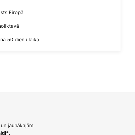
āsts Eiropā
oliktavā
na 50 dienu laikā
 un jaunākajām
.
idi*