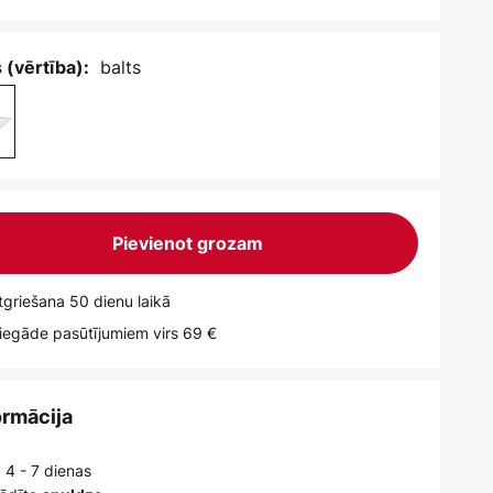
balts
 (vērtība):
Pievienot grozam
griešana 50 dienu laikā
egāde pasūtījumiem virs 69 €
ormācija
 4 - 7 dienas