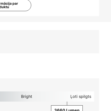
rmācija par
duktu
Bright
Ļoti spilgts
3660 Lumen