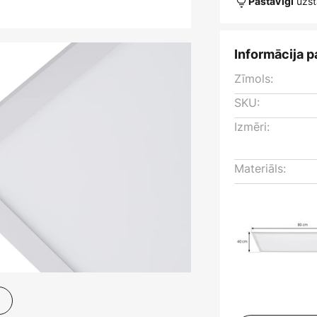
uzst
Pastāvīgi
Informācija p
Zīmols:
SKU:
Izmēri:
Materiāls: