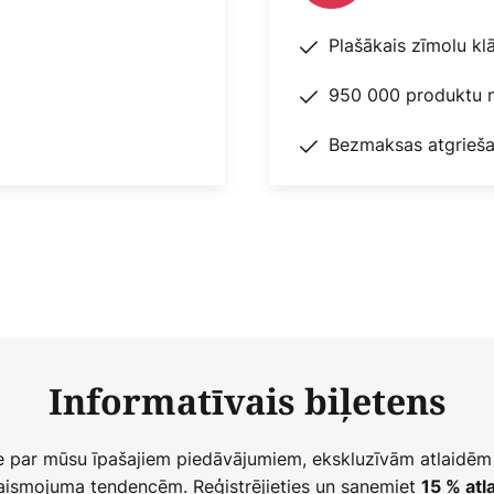
Plašākais zīmolu kl
950 000 produktu n
Bezmaksas atgrieša
Informatīvais biļetens
ie par mūsu īpašajiem piedāvājumiem, ekskluzīvām atlaidēm
ismojuma tendencēm. Reģistrējieties un saņemiet
15 % atla