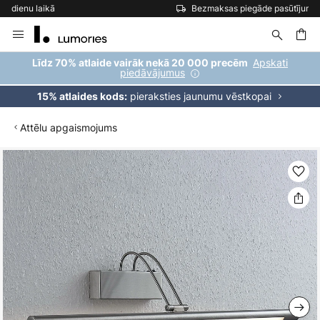
Bezmaksas piegāde pasūtījumiem virs 69 €
Skip
to
Content
ēšana
Apskati
Līdz 70% atlaide vairāk nekā 20 000 precēm
piedāvājumus
pieraksties jaunumu vēstkopai
15% atlaides kods:
Attēlu apgaismojums
Iet
uz
galerijas
beigām