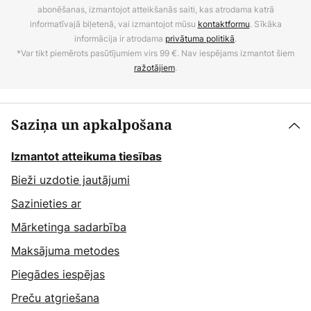
abonēšanas, izmantojot atteikšanās saiti, kas atrodama katrā
informatīvajā biļetenā, vai izmantojot mūsu
kontaktformu
. Sīkāka
informācija ir atrodama
privātuma politikā
.
*Var tikt piemērots pasūtījumiem virs 99 €. Nav iespējams izmantot šiem
ražotājiem
.
Saziņa un apkalpošana
Izmantot atteikuma tiesības
Bieži uzdotie jautājumi
Sazinieties ar
Mārketinga sadarbība
Maksājuma metodes
Piegādes iespējas
Preču atgriešana