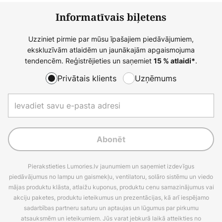
Informatīvais biļetens
Uzziniet pirmie par mūsu īpašajiem piedāvājumiem,
ekskluzīvām atlaidēm un jaunākajām apgaismojuma
tendencēm. Reģistrējieties un saņemiet
.
15 % atlaidi*
Privātais klients
Uzņēmums
Abonēt
Pierakstieties Lumories.lv jaunumiem un saņemiet izdevīgus
piedāvājumus no lampu un gaismekļu, ventilatoru, solāro sistēmu un viedo
mājas produktu klāsta, atlaižu kuponus, produktu cenu samazinājumus vai
akciju paketes, produktu ieteikumus un prezentācijas, kā arī iespējamo
sadarbības partneru saturu un aptaujas un lūgumus par pirkumu
atsauksmēm un ieteikumiem. Jūs varat jebkurā laikā atteikties no