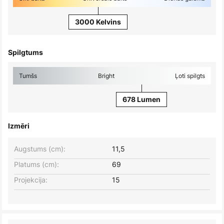
3000 Kelvins
Spilgtums
Tumšs
Bright
Ļoti spilgts
678 Lumen
Izmēri
Augstums (cm):
11,5
Platums (cm):
69
Projekcija:
15