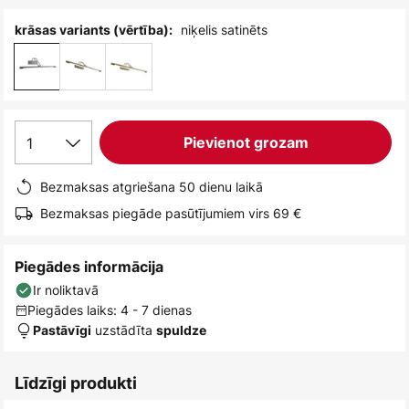
niķelis satinēts
krāsas variants (vērtība):
1
Pievienot grozam
Bezmaksas atgriešana 50 dienu laikā
Bezmaksas piegāde pasūtījumiem virs 69 €
Piegādes informācija
Ir noliktavā
Piegādes laiks: 4 - 7 dienas
uzstādīta
Pastāvīgi
spuldze
Līdzīgi produkti