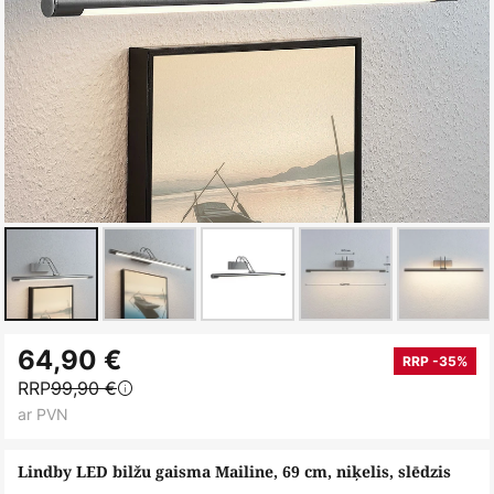
Iet
64,90 €
uz
RRP -35%
RRP
99,90 €
galerijas
ar PVN
sākumu
Lindby LED bilžu gaisma Mailine, 69 cm, niķelis, slēdzis