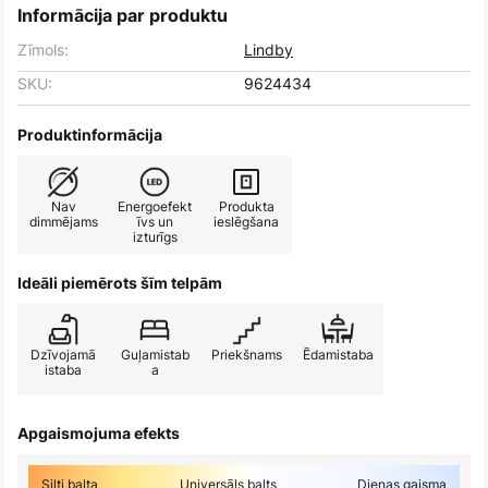
Informācija par produktu
Zīmols:
Lindby
SKU:
9624434
Produktinformācija
Nav
Energoefekt
Produkta
dimmējams
īvs un
ieslēgšana
izturīgs
Ideāli piemērots šīm telpām
Dzīvojamā
Guļamistab
Priekšnams
Ēdamistaba
istaba
a
Apgaismojuma efekts
Silti balta
Universāls balts
Dienas gaisma