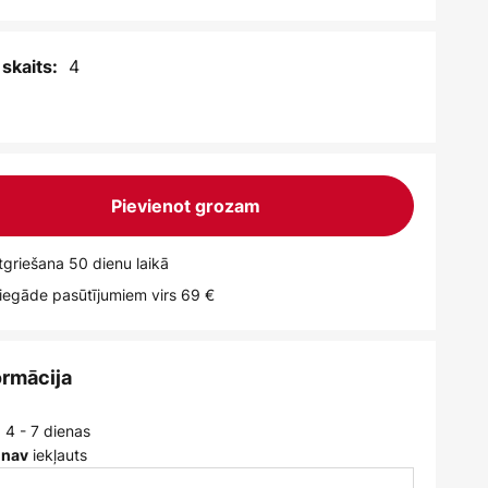
4
skaits:
Pievienot grozam
griešana 50 dienu laikā
egāde pasūtījumiem virs 69 €
ormācija
 4 - 7 dienas
iekļauts
 nav