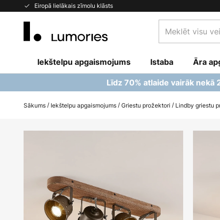
Skip
Eiropā lielākais zīmolu klāsts
to
Meklēt
Content
visu
veikalu
Iekštelpu apgaismojums
Istaba
šeit...
Āra ap
Līdz 70% atlaide vairāk nekā
Sākums
Iekštelpu apgaismojums
Griestu prožektori
Lindby griestu 
Iet
uz
galerijas
beigām