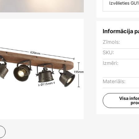
Izvēlieties GU
Informācija p
Zīmols:
SKU:
Izmēri:
Materiāls:
Visa info
pro