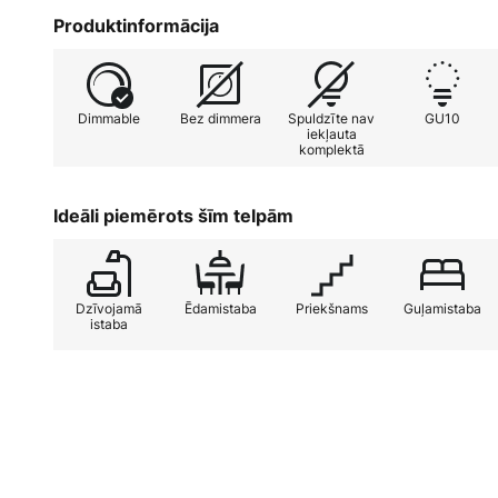
pārdzīvojis ugunsgrēku.
Produktinformācija
Dimmable
Bez dimmera
Spuldzīte nav
GU10
iekļauta
komplektā
Ideāli piemērots šīm telpām
Dzīvojamā
Ēdamistaba
Priekšnams
Guļamistaba
istaba