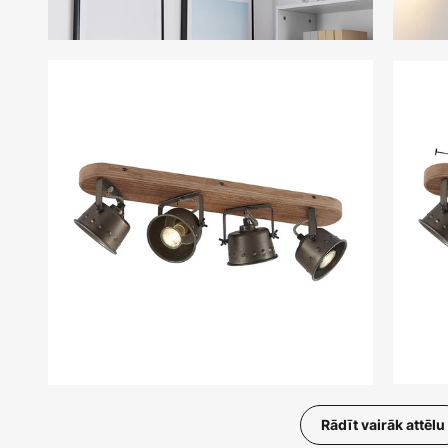
Rādīt vairāk attēlu