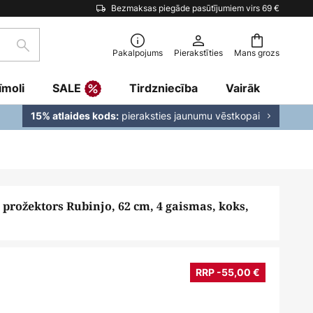
Bezmaksas piegāde pasūtījumiem virs 69 €
Meklēšana
Pakalpojums
Pierakstīties
Mans grozs
īmoli
SALE
Tirdzniecība
Vairāk
pieraksties jaunumu vēstkopai
15% atlaides kods:
 prožektors Rubinjo, 62 cm, 4 gaismas, koks,
RRP -55,00 €