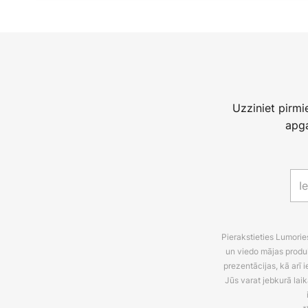
Uzziniet pirm
apga
Pierakstieties Lumori
un viedo mājas produ
prezentācijas, kā arī
Jūs varat jebkurā laik