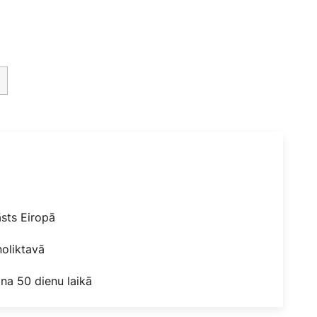
āsts Eiropā
oliktavā
na 50 dienu laikā