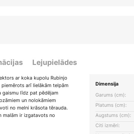
mācijas
Lejupielādes
ektors ar koka kupolu Rubinjo
Dimensija
r piemērots arī lielākām telpām
a gaismu līdz pat pēdējam
Garums (cm):
 grozāmiem un nolokāmiem
Platums (cm):
voti no melni krāsota tērauda.
m malām ir izgatavots no
Augstums (cm):
dizains, lai pilnveidotu
Citi izmēri:
irot tam izskatu, it kā tas būtu