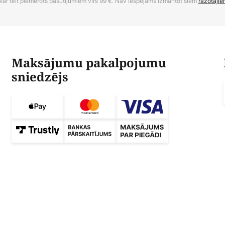
Var tikt piemērots pasūtījumiem virs 99 €. Nav iespējams izmantot šiem
ražotājie
Maksājumu pakalpojumu
sniedzējs