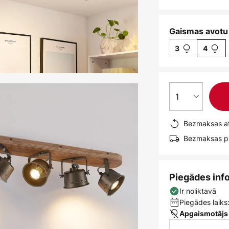
Gaismas avotu 
3
4
1
Bezmaksas at
Bezmaksas pi
Piegādes inf
Ir noliktavā
Piegādes laiks:
Apgaismotājs