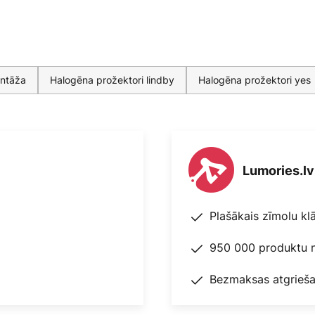
intāža
Halogēna prožektori lindby
Halogēna prožektori yes
Lumories.lv
Plašākais zīmolu kl
950 000 produktu n
Bezmaksas atgrieša