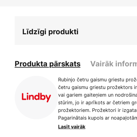
Iet
uz
galerijas
sākumu
Līdzīgi produkti
Produkta pārskats
Vairāk infor
Rubinjo četru gaismu griestu prož
četru gaismu griestu prožektors i
vai gariem gaiteņiem un nodrošin
stūrim, jo ir aprīkots ar četriem
prožektoriem. Prožektori ir izgata
Pagarinātais kupols ar noapaļotā
saplākšņa, kam ir piešķirts liesmu 
Lasīt vairāk
gaismekļa senatnīgo izskatu, piešķ