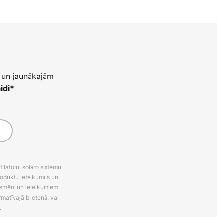
 un jaunākajām
.
idi*
latoru, solāro sistēmu
roduktu ieteikumus un
uksmēm un ieteikumiem.
rmatīvajā biļetenā, vai
.