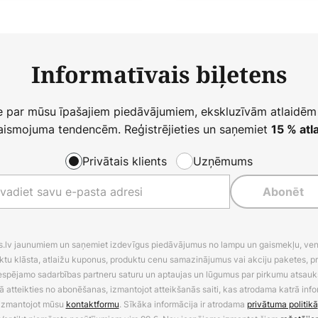
Informatīvais biļetens
ie par mūsu īpašajiem piedāvājumiem, ekskluzīvām atlaidēm
ismojuma tendencēm. Reģistrējieties un saņemiet
15 % atla
Privātais klients
Uzņēmums
Abonēt
es.lv jaunumiem un saņemiet izdevīgus piedāvājumus no lampu un gaismekļu, venti
ktu klāsta, atlaižu kuponus, produktu cenu samazinājumus vai akciju paketes, p
 iespējamo sadarbības partneru saturu un aptaujas un lūgumus par pirkumu atsa
ā atteikties no abonēšanas, izmantojot atteikšanās saiti, kas atrodama katrā info
izmantojot mūsu
kontaktformu
. Sīkāka informācija ir atrodama
privātuma politikā