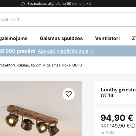
Bezmaksas atgriešana 50 dienu laikā
gaismojums
Gaismas spuldzes
Ventilatori
Z
Apskati piedāvājumus
 20 000 precēm
prožektors Rubinjo, 62 cm, 4 gaismas, koks, GU10
Lindby griestu
GU10
94,90 €
RRP
149,90 €
ar PVN