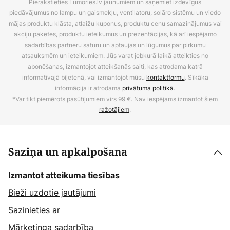
Pierakstieties Lumories.lv jaunumiem un saņemiet izdevīgus
piedāvājumus no lampu un gaismekļu, ventilatoru, solāro sistēmu un viedo
mājas produktu klāsta, atlaižu kuponus, produktu cenu samazinājumus vai
akciju paketes, produktu ieteikumus un prezentācijas, kā arī iespējamo
sadarbības partneru saturu un aptaujas un lūgumus par pirkumu
atsauksmēm un ieteikumiem. Jūs varat jebkurā laikā atteikties no
abonēšanas, izmantojot atteikšanās saiti, kas atrodama katrā
informatīvajā biļetenā, vai izmantojot mūsu
kontaktformu
. Sīkāka
informācija ir atrodama
privātuma politikā
.
*Var tikt piemērots pasūtījumiem virs 99 €. Nav iespējams izmantot šiem
ražotājiem
.
Saziņa un apkalpošana
Izmantot atteikuma tiesības
Bieži uzdotie jautājumi
Sazinieties ar
Mārketinga sadarbība