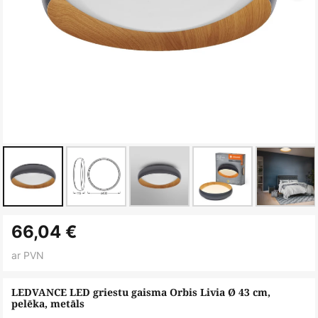
Iet
66,04 €
uz
galerijas
ar PVN
sākumu
LEDVANCE LED griestu gaisma Orbis Livia Ø 43 cm,
pelēka, metāls