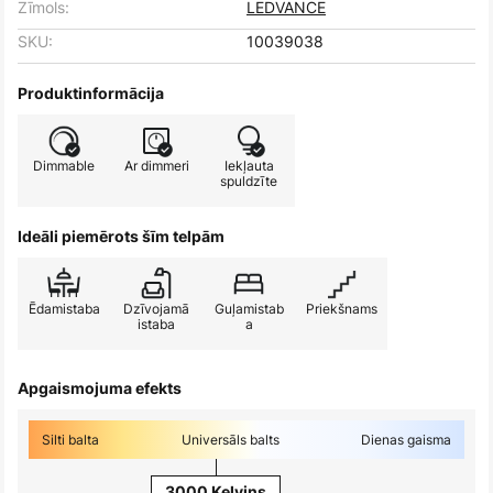
Zīmols:
LEDVANCE
SKU:
10039038
Produktinformācija
Dimmable
Ar dimmeri
Iekļauta
spuldzīte
Ideāli piemērots šīm telpām
Ēdamistaba
Dzīvojamā
Guļamistab
Priekšnams
istaba
a
Apgaismojuma efekts
Silti balta
Universāls balts
Dienas gaisma
3000 Kelvins