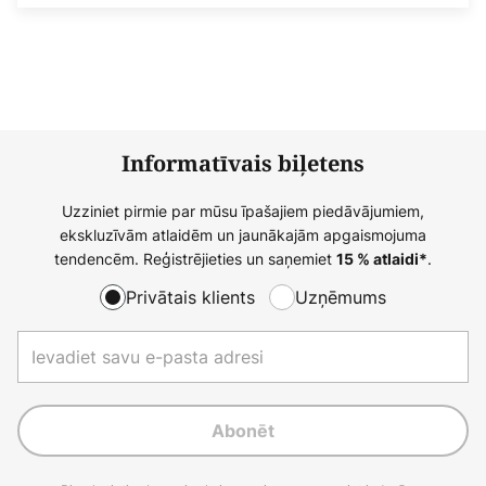
Informatīvais biļetens
Uzziniet pirmie par mūsu īpašajiem piedāvājumiem,
ekskluzīvām atlaidēm un jaunākajām apgaismojuma
tendencēm. Reģistrējieties un saņemiet
.
15 % atlaidi*
Privātais klients
Uzņēmums
Abonēt