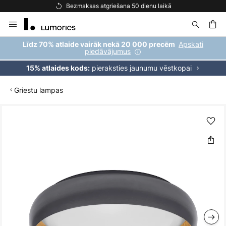
Bezmaksas atgriešana 50 dienu laikā
Skip
to
Content
ēšana
Apskati
Līdz 70% atlaide vairāk nekā 20 000 precēm
piedāvājumus
pieraksties jaunumu vēstkopai
15% atlaides kods:
Griestu lampas
Iet
uz
galerijas
beigām