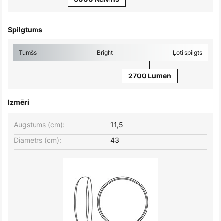
Spilgtums
Tumšs
Bright
Ļoti spilgts
2700 Lumen
Izmēri
Augstums (cm):
11,5
Diametrs (cm):
43