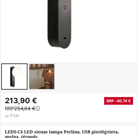
Iet
213,90 €
uz
RRP -40,74 €
RRP
254,64 €
galerijas
ar PVN
sākumu
LEDS-C4 LED sienas lampa Perlina, USB pieslēgvieta,
melna, tērauds