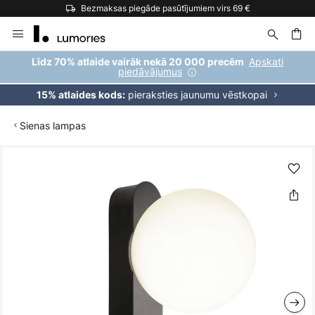
Bezmaksas piegāde pasūtījumiem virs 69 €
Skip
to
Content
ēšana
Apskati
Līdz 70% atlaide vairāk nekā 20 000 precēm
piedāvājumus
pieraksties jaunumu vēstkopai
15% atlaides kods:
Sienas lampas
Iet
uz
galerijas
beigām