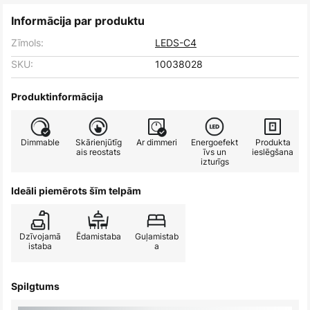
Informācija par produktu
Zīmols:
LEDS-C4
SKU:
10038028
Produktinformācija
Dimmable
Skārienjūtīg
Ar dimmeri
Energoefekt
Produkta
ais reostats
īvs un
ieslēgšana
izturīgs
Ideāli piemērots šīm telpām
Dzīvojamā
Ēdamistaba
Guļamistab
istaba
a
Spilgtums