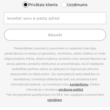
Privātais klients
Uzņēmums
Abonēt
Pierakstieties Lumories.lv jaunumiem un saņemiet izdevīgus
piedāvājumus no lampu un gaismekļu, ventilatoru, solāro sistēmu un viedo
mājas produktu klāsta, atlaižu kuponus, produktu cenu samazinājumus vai
akciju paketes, produktu ieteikumus un prezentācijas, kā arī iespējamo
sadarbības partneru saturu un aptaujas un lūgumus par pirkumu
atsauksmēm un ieteikumiem. Jūs varat jebkurā laikā atteikties no
abonēšanas, izmantojot atteikšanās saiti, kas atrodama katrā
informatīvajā biļetenā, vai izmantojot mūsu
kontaktformu
. Sīkāka
informācija ir atrodama
privātuma politikā
.
*Var tikt piemērots pasūtījumiem virs 99 €. Nav iespējams izmantot šiem
ražotājiem
.