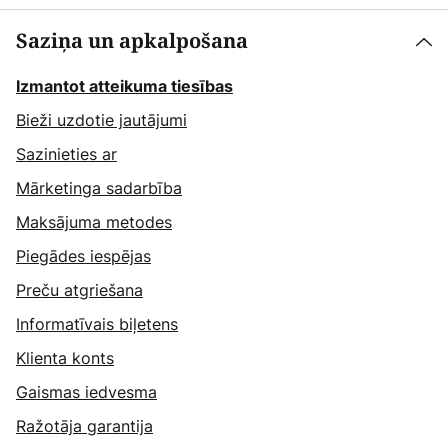
Saziņa un apkalpošana
Izmantot atteikuma tiesības
Bieži uzdotie jautājumi
Sazinieties ar
Mārketinga sadarbība
Maksājuma metodes
Piegādes iespējas
Preču atgriešana
Informatīvais biļetens
Klienta konts
Gaismas iedvesma
Ražotāja garantija