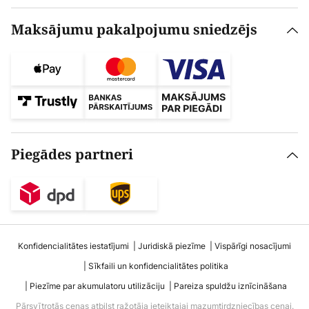
Maksājumu pakalpojumu sniedzējs
Piegādes partneri
Konfidencialitātes iestatījumi
Juridiskā piezīme
Vispārīgi nosacījumi
Sīkfaili un konfidencialitātes politika
Piezīme par akumulatoru utilizāciju
Pareiza spuldžu iznīcināšana
Pārsvītrotās cenas atbilst ražotāja ieteiktajai mazumtirdzniecības cenai.