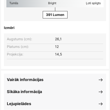
Tumšs
Bright
Ļoti spilgts
391 Lumen
Izmēri
Augstums (cm):
26,1
Platums (cm):
12
Projekcija:
14,5
Vairāk informācijas
Sīkāka informācija
Lejupielādes