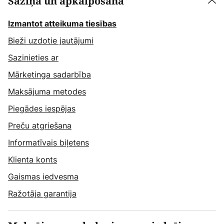
Saziņa un apkalpošana
Izmantot atteikuma tiesības
Bieži uzdotie jautājumi
Sazinieties ar
Mārketinga sadarbība
Maksājuma metodes
Piegādes iespējas
Preču atgriešana
Informatīvais biļetens
Klienta konts
Gaismas iedvesma
Ražotāja garantija