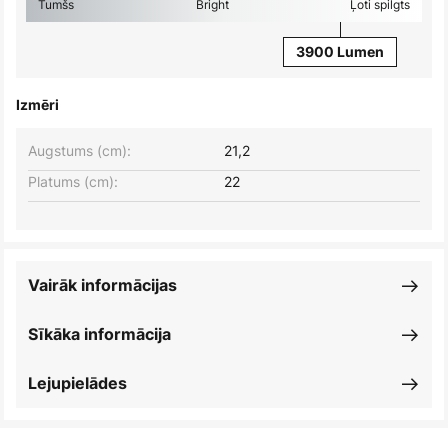
Tumšs
Bright
Ļoti spilgts
3900 Lumen
Izmēri
Augstums (cm):
21,2
Platums (cm):
22
Vairāk informācijas
Sīkāka informācija
Lejupielādes