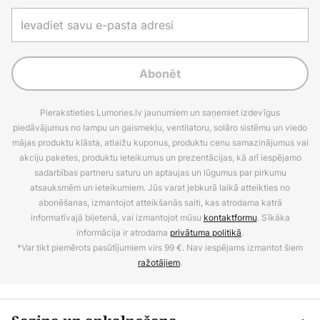
Abonēt
Pierakstieties Lumories.lv jaunumiem un saņemiet izdevīgus
piedāvājumus no lampu un gaismekļu, ventilatoru, solāro sistēmu un viedo
mājas produktu klāsta, atlaižu kuponus, produktu cenu samazinājumus vai
akciju paketes, produktu ieteikumus un prezentācijas, kā arī iespējamo
sadarbības partneru saturu un aptaujas un lūgumus par pirkumu
atsauksmēm un ieteikumiem. Jūs varat jebkurā laikā atteikties no
abonēšanas, izmantojot atteikšanās saiti, kas atrodama katrā
informatīvajā biļetenā, vai izmantojot mūsu
kontaktformu
. Sīkāka
informācija ir atrodama
privātuma politikā
.
*Var tikt piemērots pasūtījumiem virs 99 €. Nav iespējams izmantot šiem
ražotājiem
.