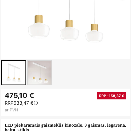
Iet
475,10 €
uz
RRP -158,37 €
RRP
633,47 €
galerijas
ar PVN
sākumu
LED piekaramais gaismeklis kinozāle, 3 gaismas, iegarena,
balta, stikls