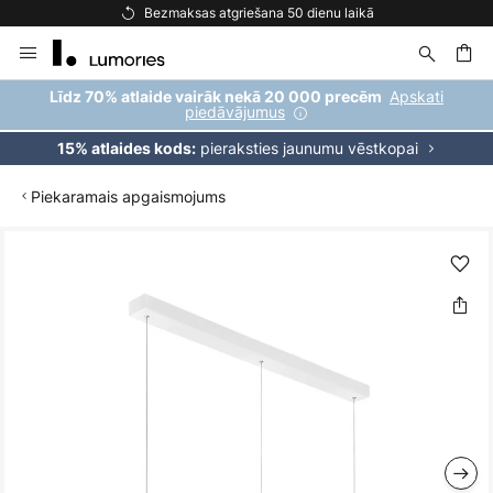
Bezmaksas atgriešana 50 dienu laikā
Skip
to
Content
ēšana
Apskati
Līdz 70% atlaide vairāk nekā 20 000 precēm
piedāvājumus
pieraksties jaunumu vēstkopai
15% atlaides kods:
Piekaramais apgaismojums
Iet
uz
galerijas
beigām