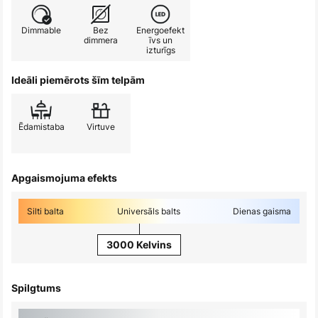
Dimmable
Bez
Energoefekt
dimmera
īvs un
izturīgs
Ideāli piemērots šīm telpām
Ēdamistaba
Virtuve
Apgaismojuma efekts
Silti balta
Universāls balts
Dienas gaisma
3000 Kelvins
Spilgtums