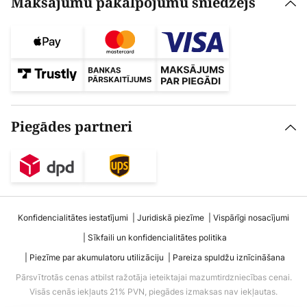
Maksājumu pakalpojumu sniedzējs
Piegādes partneri
Konfidencialitātes iestatījumi
Juridiskā piezīme
Vispārīgi nosacījumi
Sīkfaili un konfidencialitātes politika
Piezīme par akumulatoru utilizāciju
Pareiza spuldžu iznīcināšana
Pārsvītrotās cenas atbilst ražotāja ieteiktajai mazumtirdzniecības cenai.
Visās cenās iekļauts 21% PVN, piegādes izmaksas nav iekļautas.