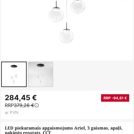
Iet
284,45 €
uz
RRP -94,81 €
RRP
379,26 €
galerijas
ar PVN
sākumu
LED piekaramais apgaismojums Ariel, 3 gaismas, apaļš,
pakāpju reostats, CCT