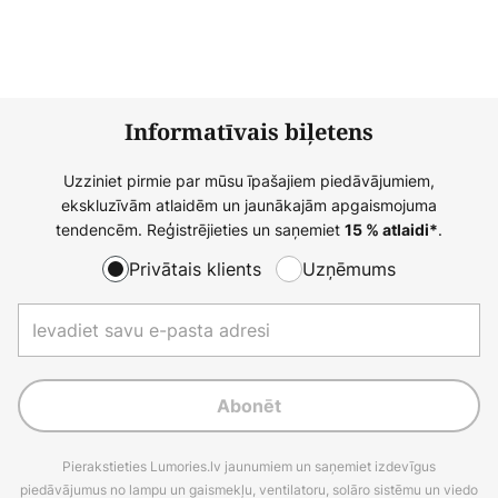
Informatīvais biļetens
Uzziniet pirmie par mūsu īpašajiem piedāvājumiem,
ekskluzīvām atlaidēm un jaunākajām apgaismojuma
tendencēm. Reģistrējieties un saņemiet
.
15 % atlaidi*
Privātais klients
Uzņēmums
Abonēt
Pierakstieties Lumories.lv jaunumiem un saņemiet izdevīgus
piedāvājumus no lampu un gaismekļu, ventilatoru, solāro sistēmu un viedo