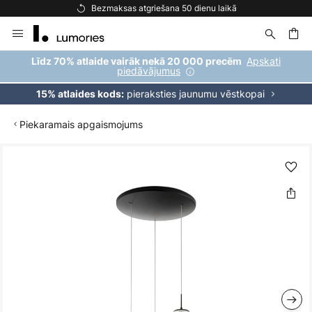
Bezmaksas atgriešana 50 dienu laikā
Skip
to
Content
ēšana
Apskati
Līdz 70% atlaide vairāk nekā 20 000 precēm
piedāvājumus
pieraksties jaunumu vēstkopai
15% atlaides kods:
Piekaramais apgaismojums
Iet
uz
galerijas
beigām