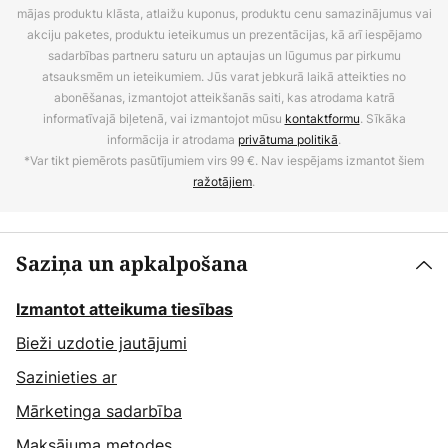
mājas produktu klāsta, atlaižu kuponus, produktu cenu samazinājumus vai
akciju paketes, produktu ieteikumus un prezentācijas, kā arī iespējamo
sadarbības partneru saturu un aptaujas un lūgumus par pirkumu
atsauksmēm un ieteikumiem. Jūs varat jebkurā laikā atteikties no
abonēšanas, izmantojot atteikšanās saiti, kas atrodama katrā
informatīvajā biļetenā, vai izmantojot mūsu
kontaktformu
. Sīkāka
informācija ir atrodama
privātuma politikā
.
*Var tikt piemērots pasūtījumiem virs 99 €. Nav iespējams izmantot šiem
ražotājiem
.
Saziņa un apkalpošana
Izmantot atteikuma tiesības
Bieži uzdotie jautājumi
Sazinieties ar
Mārketinga sadarbība
Maksājuma metodes