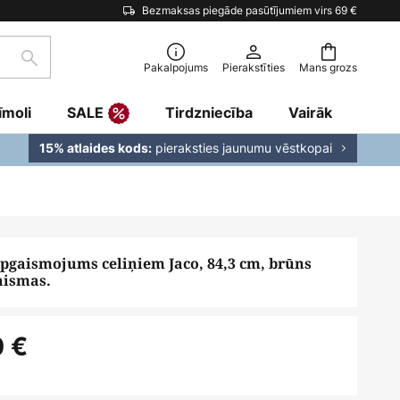
Bezmaksas piegāde pasūtījumiem virs 69 €
Meklēšana
Pakalpojums
Pierakstīties
Mans grozs
īmoli
SALE
Tirdzniecība
Vairāk
pieraksties jaunumu vēstkopai
15% atlaides kods:
gaismojums celiņiem Jaco, 84,3 cm, brūns
aismas.
0 €