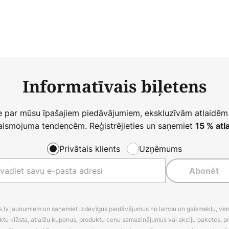
Informatīvais biļetens
ie par mūsu īpašajiem piedāvājumiem, ekskluzīvām atlaidēm
ismojuma tendencēm. Reģistrējieties un saņemiet
15 % atla
Privātais klients
Uzņēmums
Abonēt
es.lv jaunumiem un saņemiet izdevīgus piedāvājumus no lampu un gaismekļu, venti
ktu klāsta, atlaižu kuponus, produktu cenu samazinājumus vai akciju paketes, p