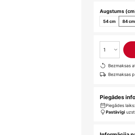
Augstums (cm
54 cm
84 c
1
Bezmaksas at
Bezmaksas pi
Piegādes inf
Piegādes laiks
uzst
Pastāvīgi
Informācija p