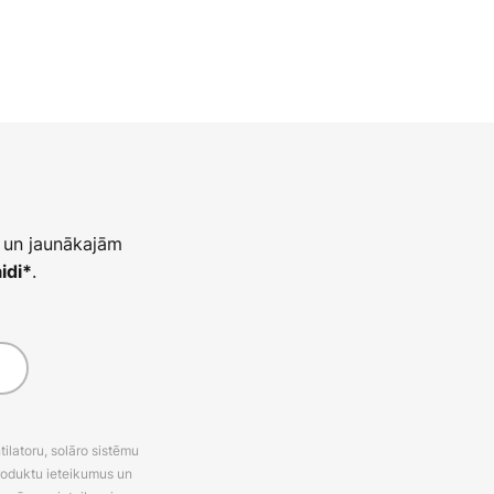
 un jaunākajām
.
idi*
latoru, solāro sistēmu
roduktu ieteikumus un