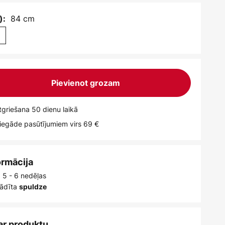
84 cm
):
m
Pievienot grozam
griešana 50 dienu laikā
egāde pasūtījumiem virs 69 €
ormācija
: 5 - 6 nedēļas
ādīta
spuldze
ar produktu