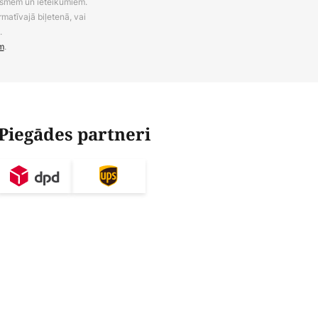
uksmēm un ieteikumiem.
rmatīvajā biļetenā, vai
.
m
.
Piegādes partneri