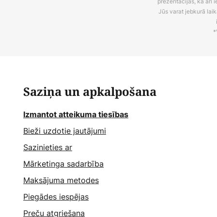
prezentācijas, kā arī
Jūs varat jebkurā laik
*
Saziņa un apkalpošana
Izmantot atteikuma tiesības
Bieži uzdotie jautājumi
Sazinieties ar
Mārketinga sadarbība
Maksājuma metodes
Piegādes iespējas
Preču atgriešana