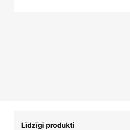
Iet
uz
galerijas
sākumu
Līdzīgi produkti