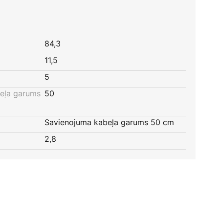
84,3
11,5
5
eļa garums
50
Savienojuma kabeļa garums 50 cm
2,8