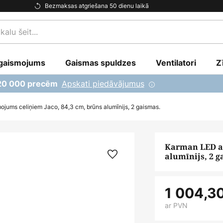
Bezmaksas atgriešana 50 dienu laikā
gaismojums
Gaismas spuldzes
Ventilatori
Z
Apskati piedāvājumus
 20 000 precēm
jums celiņiem Jaco, 84,3 cm, brūns alumīnijs, 2 gaismas.
Karman LED ap
alumīnijs, 2 g
1 004,3
ar PVN