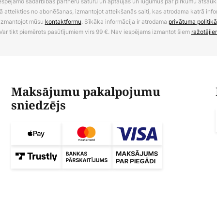
 iespējamo sadarbības partneru saturu un aptaujas un lūgumus par pirkumu atsa
ā atteikties no abonēšanas, izmantojot atteikšanās saiti, kas atrodama katrā info
izmantojot mūsu
kontaktformu
. Sīkāka informācija ir atrodama
privātuma politikā
Var tikt piemērots pasūtījumiem virs 99 €. Nav iespējams izmantot šiem
ražotājie
Maksājumu pakalpojumu
sniedzējs