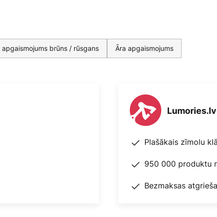
 apgaismojums brūns / rūsgans
Āra apgaismojums
Lumories.lv
Plašākais zīmolu kl
950 000 produktu n
Bezmaksas atgrieša