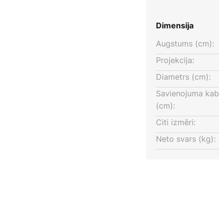
ionāls, bet arī estētiski
as var būt gan nomierinoša, gan
Dimensija
āgojas telpas individuālajām
Augstums (cm):
Projekcija:
Diametrs (cm):
Savienojuma kab
(cm):
Citi izmēri:
Neto svars (kg):