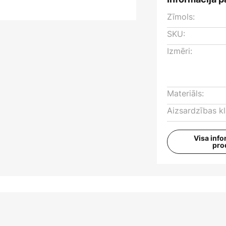
Zīmols:
SKU:
Izmēri:
Materiāls:
Aizsardzības kl
Visa info
pro