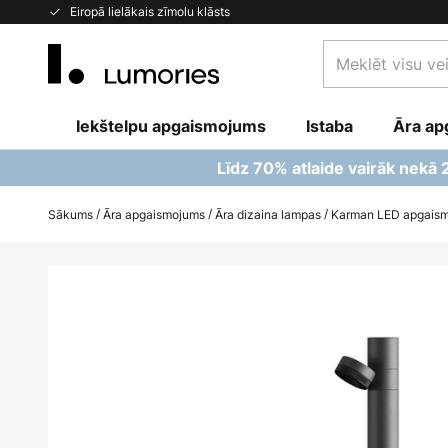
Skip
Eiropā lielākais zīmolu klāsts
to
Meklēt
Content
visu
veikalu
Iekštelpu apgaismojums
Istaba
šeit...
Āra ap
Līdz 70% atlaide vairāk nekā
Sākums
Āra apgaismojums
Āra dizaina lampas
Karman LED apgaismo
Iet
uz
galerijas
beigām