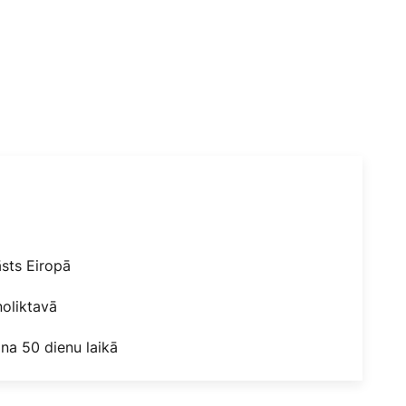
āsts Eiropā
oliktavā
na 50 dienu laikā