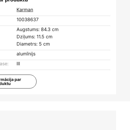
Karman
10038637
Augstums: 84.3 cm
Dziļums: 11.5 cm
Diametrs: 5 cm
alumīnijs
ase:
III
rmācija par
duktu