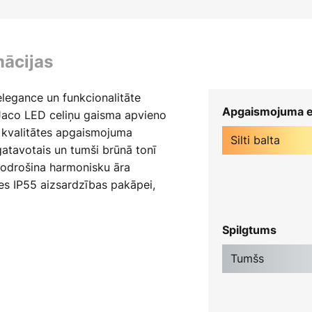
mācijas
legance un funkcionalitāte
Apgaismojuma e
aco LED celiņu gaisma apvieno
 kvalitātes apgaismojuma
Silti balta
gatavotais un tumši brūnā tonī
 nodrošina harmonisku āra
ies IP55 aizsardzības pakāpei,
tekļiem un ūdens strūklu, padarot
liņiem un dārziem. Integrētajam
Spilgtums
ilgmūžība un energoefektivitāte,
jas izmaksas, bet arī apkopes
Tumšs
apgaismojums Jaco ir sinonīms
 kas atspoguļojas katrā detaļā.
ums nodrošina āra teritoriju