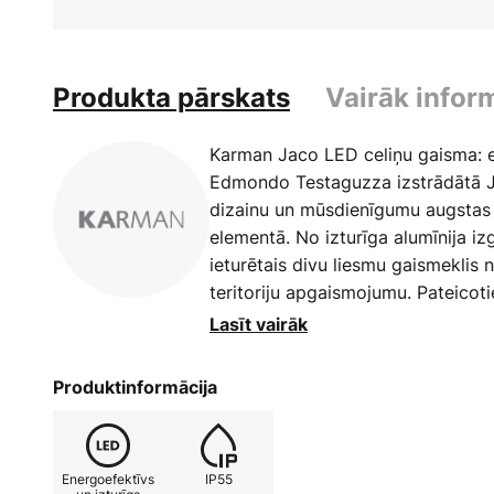
Produkta pārskats
Vairāk infor
Karman Jaco LED celiņu gaisma: e
Edmondo Testaguzza izstrādātā J
dizainu un mūsdienīgumu augstas
elementā. No izturīga alumīnija iz
ieturētais divu liesmu gaismeklis
teritoriju apgaismojumu. Pateicot
tas ir optimāli aizsargāts pret pu
Lasīt vairāk
to par uzticamu gaismas avotu ce
LED gaismas avotam ir raksturīga 
Produktinformācija
kas ne tikai samazina ekspluatāci
biežumu. Eiropā ražotais celiņu 
kvalitātei un vietējai meistarībai,
Energoefektīvs
IP55
Karman Jaco LED celiņu apgaismoj