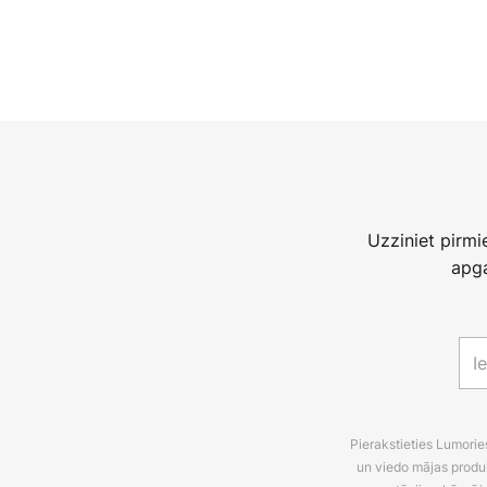
Uzziniet pirm
apga
Pierakstieties Lumori
un viedo mājas produ