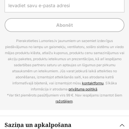
Abonēt
Pierakstieties Lumories.lv jaunumiem un saņemiet izdevīgus
piedāvājumus no lampu un gaismekļu, ventilatoru, solāro sistēmu un viedo
mājas produktu klāsta, atlaižu kuponus, produktu cenu samazinājumus vai
akciju paketes, produktu ieteikumus un prezentācijas, kā arī iespējamo
sadarbības partneru saturu un aptaujas un lūgumus par pirkumu
atsauksmēm un ieteikumiem. Jūs varat jebkurā laikā atteikties no
abonēšanas, izmantojot atteikšanās saiti, kas atrodama katrā
informatīvajā biļetenā, vai izmantojot mūsu
kontaktformu
. Sīkāka
informācija ir atrodama
privātuma politikā
.
*Var tikt piemērots pasūtījumiem virs 99 €. Nav iespējams izmantot šiem
ražotājiem
.
Saziņa un apkalpošana