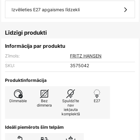
Izvēlieties E27 apgaismes līdzekli
Līdzīgi produkti
Informācija par produktu
Zīmols:
FRITZ HANSEN
SKU:
3575042
Produktinformācija
Dimmable
Bez
Spuldzīte
E27
dimmera
nav
iekļauta
komplektā
Ideāli piemērots šīm telpām