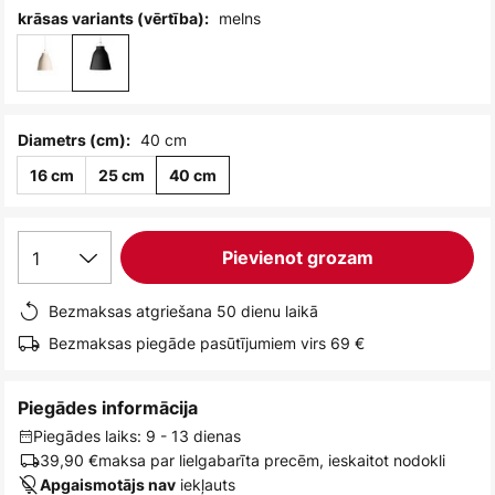
melns
krāsas variants (vērtība):
40 cm
Diametrs (cm):
16 cm
25 cm
40 cm
1
Pievienot grozam
Bezmaksas atgriešana 50 dienu laikā
Bezmaksas piegāde pasūtījumiem virs 69 €
Piegādes informācija
Piegādes laiks: 9 - 13 dienas
39,90 €
maksa par lielgabarīta precēm, ieskaitot nodokli
iekļauts
Apgaismotājs nav