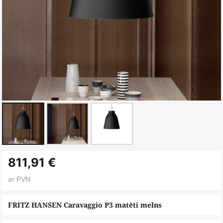
Iet
811,91 €
uz
galerijas
ar PVN
sākumu
FRITZ HANSEN Caravaggio P3 matēti melns