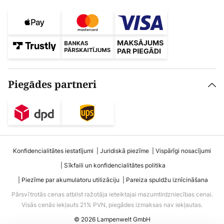
Piegādes partneri
Konfidencialitātes iestatījumi
Juridiskā piezīme
Vispārīgi nosacījumi
Sīkfaili un konfidencialitātes politika
Piezīme par akumulatoru utilizāciju
Pareiza spuldžu iznīcināšana
Pārsvītrotās cenas atbilst ražotāja ieteiktajai mazumtirdzniecības cenai.
Visās cenās iekļauts 21% PVN, piegādes izmaksas nav iekļautas.
© 2026 Lampenwelt GmbH