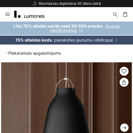
Bezmaksas atgriešana 50 dienu laikā
Skip
to
Content
ēšana
Apskati
Līdz 70% atlaide vairāk nekā 20 000 precēm
piedāvājumus
pieraksties jaunumu vēstkopai
15% atlaides kods:
Piekaramais apgaismojums
Iet
uz
galerijas
beigām