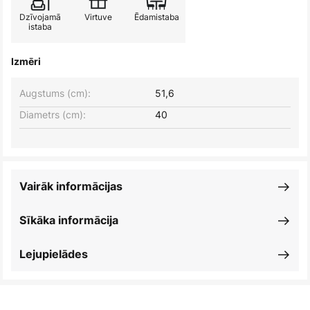
Dzīvojamā
Virtuve
Ēdamistaba
istaba
Izmēri
Augstums (cm):
51,6
Diametrs (cm):
40
Vairāk informācijas
Sīkāka informācija
Lejupielādes