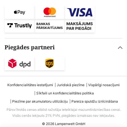
Piegādes partneri
Konfidencialitātes iestatījumi
Juridiskā piezīme
Vispārīgi nosacījumi
Sīkfaili un konfidencialitātes politika
Piezīme par akumulatoru utilizāciju
Pareiza spuldžu iznīcināšana
Pārsvītrotās cenas atbilst ražotāja ieteiktajai mazumtirdzniecības cenai.
Visās cenās iekļauts 21% PVN, piegādes izmaksas nav iekļautas.
© 2026 Lampenwelt GmbH