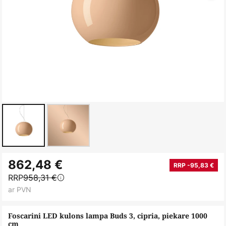
Iet
862,48 €
uz
RRP -95,83 €
RRP
958,31 €
galerijas
ar PVN
sākumu
Foscarini LED kulons lampa Buds 3, cipria, piekare 1000
cm