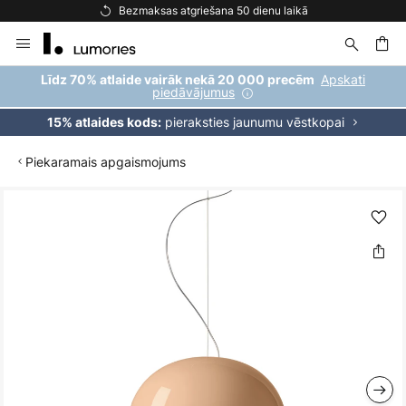
Bezmaksas atgriešana 50 dienu laikā
Skip
to
Content
ēšana
Apskati
Līdz 70% atlaide vairāk nekā 20 000 precēm
piedāvājumus
pieraksties jaunumu vēstkopai
15% atlaides kods:
Piekaramais apgaismojums
Iet
uz
galerijas
beigām