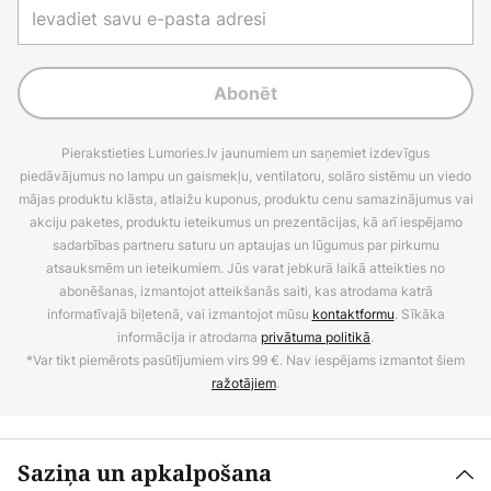
Abonēt
Pierakstieties Lumories.lv jaunumiem un saņemiet izdevīgus
piedāvājumus no lampu un gaismekļu, ventilatoru, solāro sistēmu un viedo
mājas produktu klāsta, atlaižu kuponus, produktu cenu samazinājumus vai
akciju paketes, produktu ieteikumus un prezentācijas, kā arī iespējamo
sadarbības partneru saturu un aptaujas un lūgumus par pirkumu
atsauksmēm un ieteikumiem. Jūs varat jebkurā laikā atteikties no
abonēšanas, izmantojot atteikšanās saiti, kas atrodama katrā
informatīvajā biļetenā, vai izmantojot mūsu
kontaktformu
. Sīkāka
informācija ir atrodama
privātuma politikā
.
*Var tikt piemērots pasūtījumiem virs 99 €. Nav iespējams izmantot šiem
ražotājiem
.
Saziņa un apkalpošana