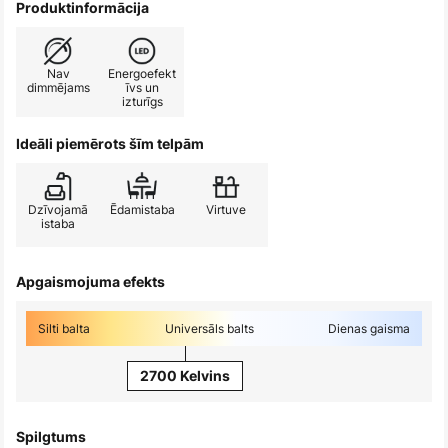
Produktinformācija
Nav
Energoefekt
dimmējams
īvs un
izturīgs
Ideāli piemērots šīm telpām
Dzīvojamā
Ēdamistaba
Virtuve
istaba
Apgaismojuma efekts
Silti balta
Universāls balts
Dienas gaisma
2700 Kelvins
Spilgtums